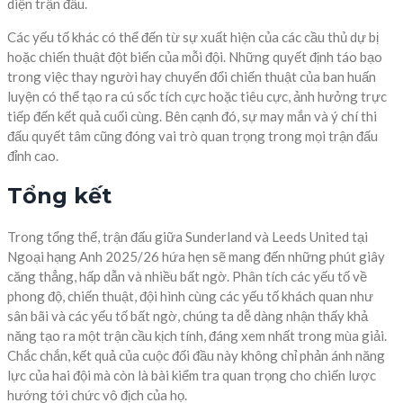
diện trận đấu.
Các yếu tố khác có thể đến từ sự xuất hiện của các cầu thủ dự bị
hoặc chiến thuật đột biến của mỗi đội. Những quyết định táo bạo
trong việc thay người hay chuyển đổi chiến thuật của ban huấn
luyện có thể tạo ra cú sốc tích cực hoặc tiêu cực, ảnh hưởng trực
tiếp đến kết quả cuối cùng. Bên cạnh đó, sự may mắn và ý chí thi
đấu quyết tâm cũng đóng vai trò quan trọng trong mọi trận đấu
đỉnh cao.
Tổng kết
Trong tổng thể, trận đấu giữa Sunderland và Leeds United tại
Ngoại hạng Anh 2025/26 hứa hẹn sẽ mang đến những phút giây
căng thẳng, hấp dẫn và nhiều bất ngờ. Phân tích các yếu tố về
phong độ, chiến thuật, đội hình cùng các yếu tố khách quan như
sân bãi và các yếu tố bất ngờ, chúng ta dễ dàng nhận thấy khả
năng tạo ra một trận cầu kịch tính, đáng xem nhất trong mùa giải.
Chắc chắn, kết quả của cuộc đối đầu này không chỉ phản ánh năng
lực của hai đội mà còn là bài kiểm tra quan trọng cho chiến lược
hướng tới chức vô địch của họ.