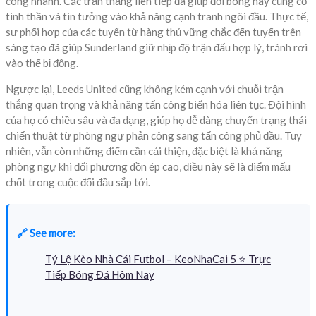
công nhanh. Các trận thắng liên tiếp đã giúp đội bóng này củng cố
tinh thần và tin tưởng vào khả năng cạnh tranh ngôi đầu. Thực tế,
sự phối hợp của các tuyến từ hàng thủ vững chắc đến tuyến trên
sáng tạo đã giúp Sunderland giữ nhịp độ trận đấu hợp lý, tránh rơi
vào thế bị động.
Ngược lại, Leeds United cũng không kém cạnh với chuỗi trận
thắng quan trọng và khả năng tấn công biến hóa liên tục. Đội hình
của họ có chiều sâu và đa dạng, giúp họ dễ dàng chuyển trạng thái
chiến thuật từ phòng ngự phản công sang tấn công phủ đầu. Tuy
nhiên, vẫn còn những điểm cần cải thiện, đặc biệt là khả năng
phòng ngự khi đối phương dồn ép cao, điều này sẽ là điểm mấu
chốt trong cuộc đối đầu sắp tới.
🔗 See more:
Tỷ Lệ Kèo Nhà Cái Futbol – KeoNhaCai 5 ⭐️ Trực
Tiếp Bóng Đá Hôm Nay