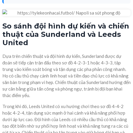
So sánh đội hình dự kiến và chiến
thuật của Sunderland và Leeds
United
Dựa trên chiến thuật và đội hình dự kiến, Sunderland được dự
đoán sẽ tiếp cận trận đấu theo sơ đồ 4-2-3-1 hoặc 4-3-3, tập
trung vào kiểm soát bóng và tận dụng các pha phản công nhanh.
Họ có cầu thủ chạy cánh linh hoạt và tiền đạo chủ lực có khả năng
săn bàn trong phạm vi hẹp. Chiến thuật của Sunderland hướng đến
sự cân bằng giữa tấn công và phòng ngự, tránh bị đội bạn khai
thác điểm yếu.
Trong khi đó, Leeds United có xu hướng chơi theo sơ đồ 4-4-2
hoặc 4-2-4, tận dụng sức mạnh ở hai cánh và khả năng phối hợp
dưới áp lực cao. Đội hình của Leeds có nhiều cầu thủ có khả năng
tạo đột biến nhờ sự phối hợp linh hoạt và khả năng tung ra các cú
sút từ xa. Chiến thuật của họ tập trung vào giữ bóng dài hạn và