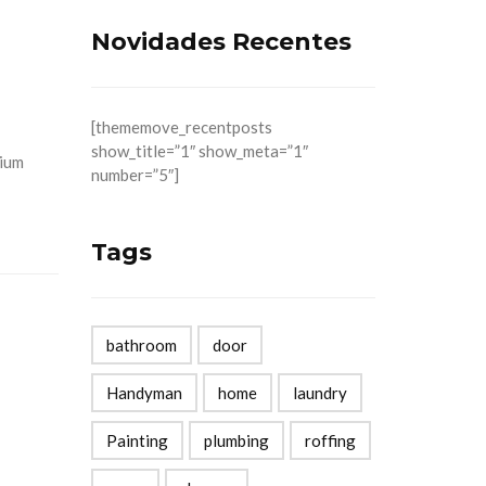
Novidades Recentes
[thememove_recentposts
show_title=”1″ show_meta=”1″
mium
number=”5″]
Tags
bathroom
door
Handyman
home
laundry
Painting
plumbing
roffing