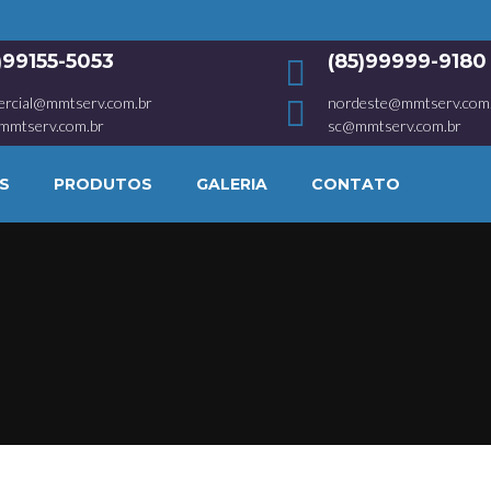
1)99155-5053
(85)99999-9180
ercial@mmtserv.com.br
nordeste@mmtserv.com
mmtserv.com.br
sc@mmtserv.com.br
S
PRODUTOS
GALERIA
CONTATO