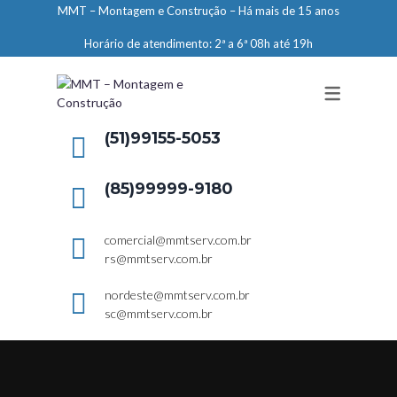
MMT – Montagem e Construção – Há mais de 15 anos
ENGENHARIA
Horário de atendimento: 2ª a 6ª 08h até 19h
LIMPEZA E CONSERVAÇÃO
MANUTENÇÃO PREDIAL
DEMARCAÇÕES
(51)99155-5053
SERVIÇOS EM ALTURA
(85)99999-9180
ELEVADORES – PREPARAÇÃO DE
LOCAIS
comercial@mmtserv.com.br
rs@mmtserv.com.br
nordeste@mmtserv.com.br
sc@mmtserv.com.br