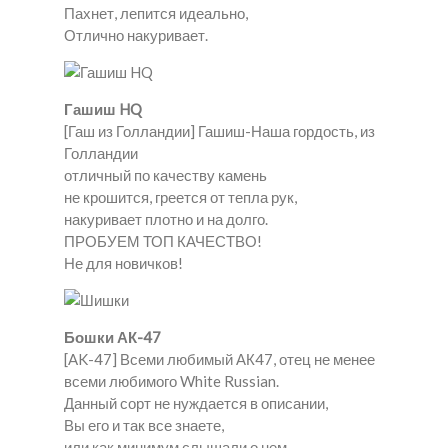
Пахнет, лепится идеально,
Отлично накуривает.
Гашиш HQ
[Гаш из Голландии] Гашиш-Наша гордость, из
Голландии
отличный по качеству камень
не крошится, греется от тепла рук,
накуривает плотно и на долго.
ПРОБУЕМ ТОП КАЧЕСТВО!
Не для новичков!
Бошки АК-47
[AK-47] Всеми любимый АК47, отец не менее
всеми любимого White Russian.
Данный сорт не нуждается в описании,
Вы его и так все знаете,
или как минимум слышали о нем