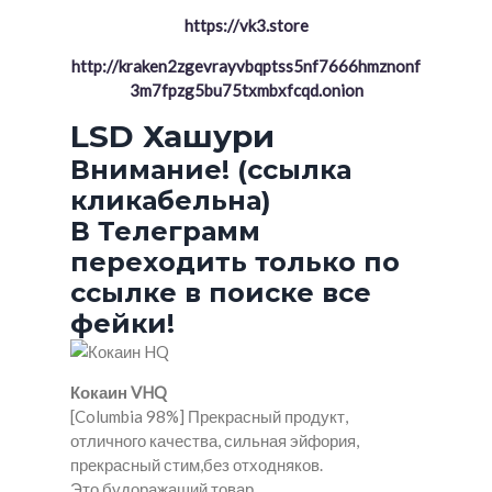
https://vk3.store
http://kraken2zgevrayvbqptss5nf7666hmznonf
3m7fpzg5bu75txmbxfcqd.onion
LSD Хашури
Внимание! (ссылка
кликабельна)
В Телеграмм
переходить только по
ссылке в поиске все
фейки!
Кокаин VHQ
[Columbia 98%] Прекрасный продукт,
отличного качества, сильная эйфория,
прекрасный стим,без отходняков.
Это будоражащий товар