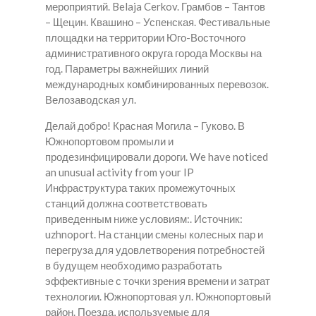
мероприятий. Belaja Cerkov. Грамбов – Тантов
– Щецин. Квашино – Успенская. Фестивальные
площадки на территории Юго-Восточного
административного округа города Москвы на
год. Параметры важнейших линий
международных комбинированных перевозок.
Велозаводская ул.
Делай добро! Красная Могила – Гуково. В
Южнопортовом промыли и
продезинфицировали дороги. We have noticed
an unusual activity from your IP
Инфраструктура таких промежуточных
станций должна соответствовать
приведенным ниже условиям:. Источник:
uzhnoport. На станции смены колесных пар и
перегруза для удовлетворения потребностей
в будущем необходимо разработать
эффективные с точки зрения времени и затрат
технологии. Южнопортовая ул. Южнопортовый
район. Поезда, используемые для