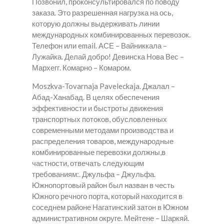
Позвонил, проконсультировался по поводу
заказа. Это разрешенная нагрузка на ось,
которую должны выдерживать линии
международных комбинированных перевозок.
Телефон или email. АСЕ – Вайниккала –
Лужайка. Делай добро! Девинска Нова Вес –
Мархегг. Комарно – Комаром.
Moszkva-Tovarnaja Paveleckaja. Джалал –
Абад-Ханабад. В целях обеспечения
эффективности и быстроты движения
транспортных потоков, обусловленных
современными методами производства и
распределения товаров, международные
комбинированные перевозки должны,в
частности, отвечать следующим
требованиям:. Джульфа – Джульфа.
Южнопортовый район был назван в честь
Южного речного порта, который находится в
соседнем районе Нагатинский затон в Южном
административном округе. Мейтене – Шаркяй.