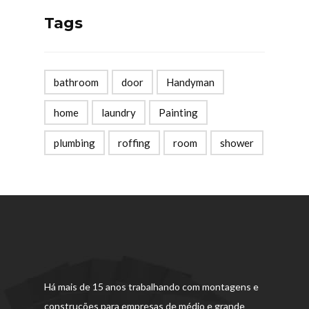
Tags
bathroom
door
Handyman
home
laundry
Painting
plumbing
roffing
room
shower
Há mais de 15 anos trabalhando com montagens e
construções para empresas de médio e grande