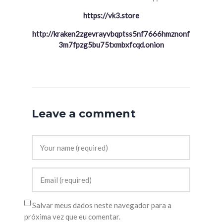
https://vk3.store
http://kraken2zgevrayvbqptss5nf7666hmznonf
3m7fpzg5bu75txmbxfcqd.onion
Leave a comment
Salvar meus dados neste navegador para a
próxima vez que eu comentar.