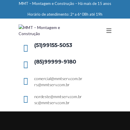
MMT – Montagem e Construção – Há mais de 15 anos
ENGENHARIA
Horário de atendimento: 2ª a 6ª 08h até 19h
LIMPEZA E CONSERVAÇÃO
MANUTENÇÃO PREDIAL
DEMARCAÇÕES
(51)99155-5053
SERVIÇOS EM ALTURA
(85)99999-9180
ELEVADORES – PREPARAÇÃO DE
LOCAIS
comercial@mmtserv.com.br
rs@mmtserv.com.br
nordeste@mmtserv.com.br
sc@mmtserv.com.br