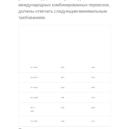
международных комбинированных перевозок,
должны отвечать следующим минимальным
требованиям:.
Закл
Нарк
LSD
адки
отик
Хашу
гаши
и в
ри
ш в
Коди
Выкс
нск
е
13-1-2001
4253
1669
26-8-2017
3871
9946
12-7-2020
5030
8703
30-6-2008
7589
3760
18-11-
3362
8128
2003
17-9-2005
4262
7517