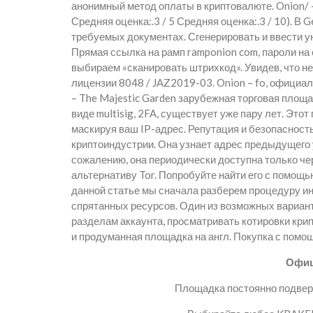
анонимный метод оплаты в криптовалюте. Onion/ –
Средняя оценка:.3 / 5 Средняя оценка:.3 / 10). В 
требуемых документах. Сгенерировать и ввести у
Прямая ссылка на рамп ramponion com, пароли на
выбираем «сканировать штрихкод». Увидев, что не
лицензии 8048 / JAZ2019-03. Onion – fo, официал
– The Majestic Garden зарубежная торговая площа
виде multisig, 2FA, существует уже пару лет. Это
маскируя ваш IP-адрес. Репутация и безопасность
криптоиндустрии. Она узнает адрес предыдущего 
сожалению, она периодически доступна только чер
альтернативу Tor. Попробуйте найти его с помощью
данной статье мы сначала разберем процедуру и
спрятанных ресурсов. Один из возможных вариант
разделам аккаунта, просматривать котировки крип
и продуманная площадка на англ. Покупка с помо
Офиц
Площадка постоянно подверг