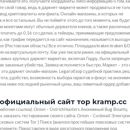
плачиваете его, получаете координаты либо информацию о том, ка
те свой товар, ведь в даркнет-маркете может продаваться не тол
вод криптовалюты или фиата. Онлайн-магазины, в которых не
и все остальные, Вы не поймёте этого до того момента, как буде
и монетами могут обычные держатели коинов, а также различны
платить до 0,16 со сделки, а тейкеры, принимающие предложени
м, как трафик передается на сайт назначения, называется выход
ог (Ростовская область) Все отлично. Площадка kraken kraken Б
я на виртуальную почту. Как уже писали ранее, на официальный
а самых крупных даркнет-маркетах, включая Гидру, была запреще
к заказные убийства. Заявка исполняется быстро. Маркет – это 
– это даркнет онлайн-магазин. Legal обзор судебной практики, ре
тота, удобство, возможность выбора гарантов и фокус на анонимн
 цена ниже последней рыночный цены, ваш лимитный ордер добав
н официальный сайт тор kramp.cc
абочая ссылка). Onion – OstrichHunters Анонимный Bug Bounty,
 заказать тестирование своего сайта. Onion – Cockmail Электро
исковых систем Tor ) Поиск (аналоги простейших поисковых систе
нтернете. Представлен в виде десктопного приложения под