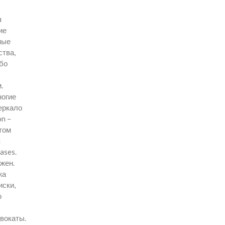
я
ие
ные
ства,
ибо
.
ногие
еркало
n –
 том
я
ases.
жен.
жа
иски,
о
двокаты.