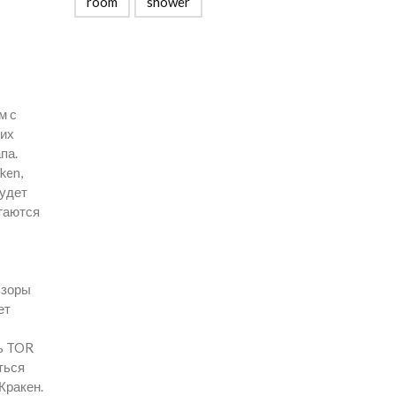
room
shower
м с
оих
па.
ken,
будет
стаются
бзоры
ет
ть TOR
ться
Кракен.