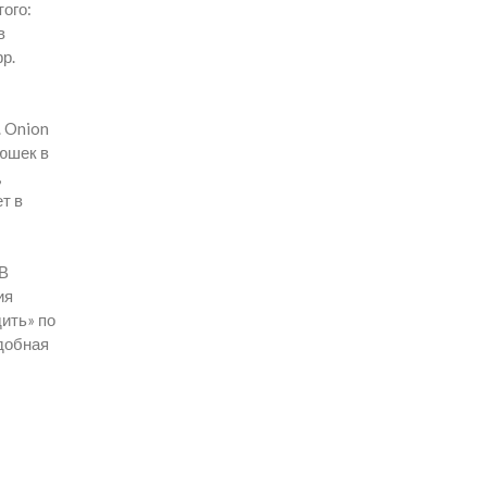
ого:
в
р.
. Onion
люшек в
,
т в
 В
ия
ить» по
удобная