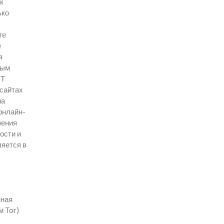
к
ько
те
е
я
ным
ОТ
 сайтах
на
онлайн-
шения
ости и
ляется в
нная
м Tor)