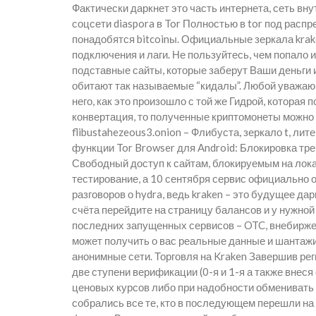
Фактически даркнет это часть интернета, сеть вн
соцсети diaspora в Tor Полностью в tor под расп
понадобятся bitcoinы. Официальные зеркала krak
подключения и лаги. Не пользуйтесь, чем попало и
подставные сайты, которые заберут Ваши деньги и
обитают так называемые “кидалы”. Любой уважаю
него, как это произошло с той же Гидрой, котор
конвертация, то полученные криптомонеты можно
flibustahezeous3.onion – Флибуста, зеркало t, л
функции Tor Browser для Android: Блокировка тр
Свободный доступ к сайтам, блокируемым на лока
тестирование, а 10 сентября сервис официально 
разговоров о hydra, ведь kraken – это будущее да
счёта перейдите на страницу балансов и у нужно
последних запущенных сервисов – OTC, внебирже
может получить о вас реальные данные и шантажи
анонимные сети. Торговля на Kraken Завершив ре
две ступени верификации (0-я и 1-я а также внес
ценовых курсов либо при надобности обменивать
собрались все те, кто в последующем перешли на м