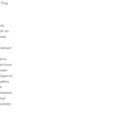
– Под
тах
ит из
чная
сновные
ета-
таточно
ения
Один из
давец
ые
 первые
нице
ayaway