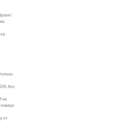
Проект
ржа
тка
 только
TOR, без
И не
 поверх
у от