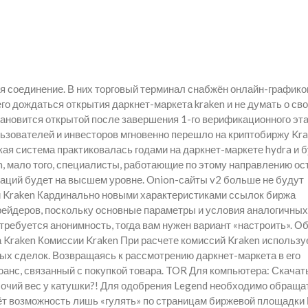
ся соединение. В них торговый терминал снабжён онлайн-графико
го дождаться открытия даркнет-маркета kraken и не думать о св
ановится открытой после завершения 1-го верификационного эта
зователей и инвесторов мгновенно перешло на криптобиржу Kra
кая система практиковалась годами на даркнет-маркете hydra и 
n, мало того, специалисты, работающие по этому направлению о
аций будет на высшем уровне. Onion-сайты v2 больше не будут
 Kraken Кардинально новыми характеристиками ссылок биржа
рейдеров, поскольку основные параметры и условия аналогичных
 требуется анонимность, тогда вам нужен вариант «настроить». О
а Kraken Комиссии Kraken При расчете комиссий Kraken использу
ых сделок. Возвращаясь к рассмотрению даркнет-маркета в его
анс, связанный с покупкой товара. TOR Для компьютера: Скача
бочий вес у катушки?! Для одобрения Legend необходимо обраща
ёт возможность лишь «гулять» по страницам биржевой площадки 