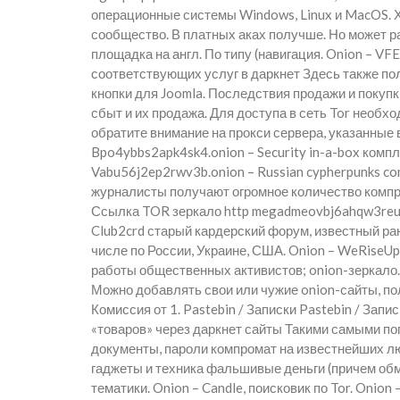
операционные системы Windows, Linux и MacOS. Х
сообщество. В платных аках получше. Но может ра
площадка на англ. По типу (навигация. Onion – VF
соответствующих услуг в даркнет Здесь также п
кнопки для Joomla. Последствия продажи и покуп
сбыт и их продажа. Для доступа в сеть Tor необх
обратите внимание на прокси сервера, указанные в
Bpo4ybbs2apk4sk4.onion – Security in-a-box комп
Vabu56j2ep2rwv3b.onion – Russian cypherpunks c
журналисты получают огромное количество компр
Ссылка TOR зеркало http megadmeovbj6ahqw3reu
Club2crd старый кардерский форум, известный ране
числе по России, Украине, США. Onion – WeRiseUp
работы общественных активистов; onion-зеркало.
Можно добавлять свои или чужие onion-сайты, пол
Комиссия от 1. Pastebin / Записки Pastebin / Зап
«товаров» через даркнет сайты Такими самыми по
документы, пароли компромат на известнейших лю
гаджеты и техника фальшивые деньги (причем об
тематики. Onion – Candle, поисковик по Tor. Onion