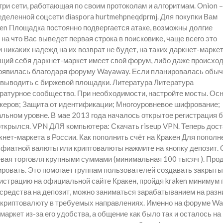
утри сети, работающая по своим протоколам и алгоритмам. Onion 
ределенной соцсети diaspora hurtmehpneqdprmj. Для покупки Вам
en Площадка постоянно подвергается атаке, возможны долгие
 на что Вас выведет первая строка в поисковике, чаще всего это
 никаких надежд на их возврат не будет, на таких даркнет-марке
щий себя даркнет-маркет имеет свой форум, либо даже происход
ая появилась благодаря форуму Wayaway. Если планировалась обы
 выводить с биржевой площадки. Литература Литература
итературное сообщество. При необходимости, настройте мосты. О
екеров; Защита от идентификации; Многоуровневое шифрование;
льном уровне. В мае 2013 года началось открытое регистрация б
открылся. VPN ДЛЯ компьютера: Скачать riseup VPN. Теперь дос
ркнет-маркета в России. Как пополнить счёт на Кракен Для пополн
й фиатной валюты или криптовалюты нажмите на кнопку депозит. 
вая торговля крупными суммами (минимальная 100 тысяч ). Про
ровать. Это помогает группам пользователей создавать закрыт
гистрацию на официальной сайте Кракен, пройдя kraken минимум
я средства на депозит, можно заниматься зарабатыванием на раз
 криптовалюту в требуемых направлениях. Именно на форуме W
аркет из-за его удобства, а общение как было так и осталось на