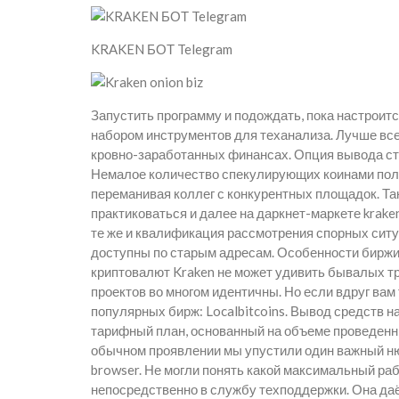
KRAKEN БОТ Telegram
Запустить программу и подождать, пока настроит
набором инструментов для теханализа. Лучше все
кровно-заработанных финансах. Опция вывода ст
Немалое количество спекулирующих коинами поль
переманивая коллег с конкурентных площадок. Та
практиковаться и далее на даркнет-маркете krake
те же и квалификация рассмотрения спорных ситу
доступны по старым адресам. Особенности биржи
криптовалют Kraken не может удивить бывалых т
проектов во многом идентичны. Но если вдруг вам
популярных бирж: Localbitcoins. Вывод средств н
тарифный план, основанный на объеме проведенн
обычном проявлении мы упустили один важный ню
browser. Не могли понять какой максимальный ра
непосредственно в службу техподдержки. Она да