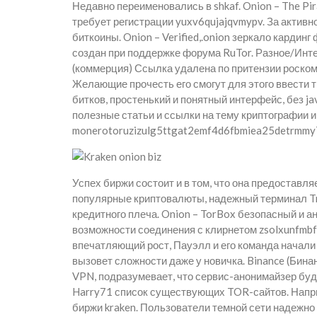
Недавно переименовались в shkaf. Onion – The Pir
требует регистрации yuxv6qujajqvmypv. За актив
биткоины. Onion – Verified,.onion зеркало кардинг
создан при поддержке форума RuTor. Разное/Инте
(коммерция) Ссылка удалена по притензии роско
Желающие прочесть его смогут для этого ввести 
битков, простенький и понятный интерфейс, без ja
полезные статьи и ссылки на тему криптографии и
monerotoruzizulg5ttgat2emf4d6fbmiea25detrmmy7e
Успех биржи состоит и в том, что она предоставл
популярные криптовалюты, надежный терминал Tr
кредитного плеча. Onion – TorBox безопасный и а
возможности соединения с клирнетом zsolxunfmbfu
впечатляющий рост, Пауэлл и его команда начали
вызовет сложности даже у новичка. Binance (Бина
VPN, подразумевает, что сервис-анонимайзер будет
Harry71 список существующих TOR-сайтов. Напри
биржи kraken. Пользователи темной сети надежн