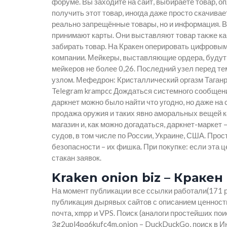
форуме. Вы заходите на сайт, выбираете товар, о
получить этот товар, иногда даже просто скачивае
реально запрещённые товары, но и информация. В
принимают карты. Они выставляют товар также как 
забирать товар. На Кракен оперировать цифровым
компании. Мейкеры, выставляющие ордера, будут 
мейкеров не более 0,26. Последний узел перед те
узлом. Мефедрон: Кристаллический оргазм Таганр
Telegram krampcc Дождаться системного сообщени
даркнет можно было найти что угодно, но даже н
продажа оружия и таких явно аморальных вещей ка
магазин и, как можно догадаться, даркнет-маркет 
судов, в том числе по России, Украине, США. Прос
безопасности – их фишка. При покупке: если эта
стакан заявок.
Kraken onion biz – Краке
На момент публикации все ссылки работали(171 р
публикация дырявых сайтов с описанием ценности,
почта, xmpp и VPS. Поиск (аналоги простейших по
3g2upl4pq6kufc4m.onion – DuckDuckGo, поиск в И