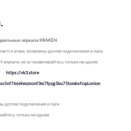
.
иальные зеркала KRAKEN
ается атаке, возможны долгие подключения и лаги.
зеркало, не останавливайтесь только на одном.
https://vk3.store
ptss5nf7666hmznonf3m7fpzg5bu75txmbxfcqd.onion
ы долгие подключения и лаги.
айтесь только на одном.