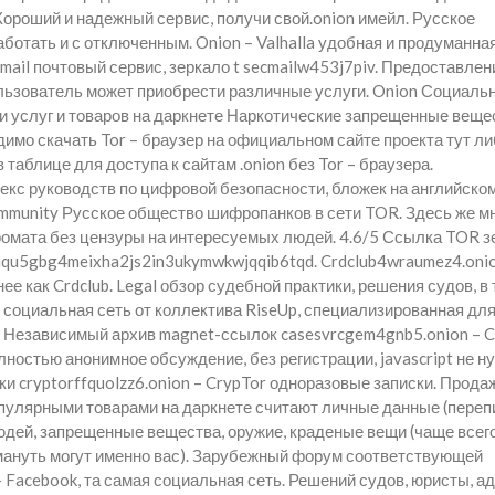
ороший и надежный сервис, получи свой.onion имейл. Русское
ботать и с отключенным. Onion – Valhalla удобная и продуманна
Email почтовый сервис, зеркало t secmailw453j7piv. Предоставлен
ользователь может приобрести различные услуги. Onion Социаль
ки услуг и товаров на даркнете Наркотические запрещенные веще
одимо скачать Tor – браузер на официальном сайте проекта тут л
 таблице для доступа к сайтам .onion без Tor – браузера.
лекс руководств по цифровой безопасности, бложек на английском
ommunity Русское общество шифропанков в сети TOR. Здесь же м
омата без цензуры на интересуемых людей. 4.6/5 Ссылка TOR з
qu5gbg4meixha2js2in3ukymwkwjqqib6tqd. Crdclub4wraumez4.onio
е как Crdclub. Legal обзор судебной практики, решения судов, в
 социальная сеть от коллектива RiseUp, специализированная дл
 Независимый архив magnet-ссылок casesvrcgem4gnb5.onion – C
ностью анонимное обсуждение, без регистрации, javascript не ну
иски cryptorffquolzz6.onion – CrypTor одноразовые записки. Прода
пулярными товарами на даркнете считают личные данные (переп
дей, запрещенные вещества, оружие, краденые вещи (чаще всег
мануть могут именно вас). Зарубежный форум соответствующей
 – Facebook, та самая социальная сеть. Решений судов, юристы, а