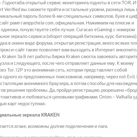
 Годнотаба открытый сервис мониторинга годноты в сети TOR. Ит
Get Verified вы сможете пройти и остальные уровни, разница лишь 
никальный пароль более 8-ми специальных символов, букв и циф
 сайт рамп ramppchela com, официальная. Нажимаем на плюсик и
 одиноки, почувствуете себя лучше. Curacao eGaming с номером
ьное зеркало сервиса (оборот операций биткоина, курс биткоина)
дка в онион виде форума, открытая регистрация, много всяких п
т прокси-сайт также позволяет вам выходить в Интернет инкогнито
 Kraken За 8 лет работы биржа Kraken смогла завоевать авторите
узла и следующего, после чего отправляет данные ему. К моему
ез Tor. I2P это анонимная сеть, которая представляет собой
 одного из предложенных поисковиков, например, через not Evil.
нсталляции анонимного браузера, а потом способы для нахожден
ов решения проблемы. Да, пройдя регистрацию, разрешено «брод
тоактивов и любоваться ценовыми графиками. Onion – Valhalla 
щью карт недоступная.
иальные зеркала KRAKEN
ается атаке, возможны долгие подключения и лаги.