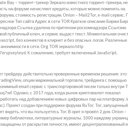
ate Bay – торрент-трекер Зеркало известного торрент-трекера, не
ность на форуме начисляют кредиты, которые можно поменять на
 форума, стоимость регистрации. Onion – Mail2Tor, e-mail сервис. 
ресное Тип сайта Адрес в сети TOR Краткое описание Биржи Би
мнадзора Ссылка удалена по притензии роскомнадзора Ссылзии.
твой публичный ключ, и сервис выдаст текст. Моментальная очис
vascript, без коннектов в клирнет и без опасных логов. Различные
 анонимности в сети. Org TOR зеркало http
rypseyteyd. К сожалению, требует включенный JavaScript.
яет трейдеру действительно проверенные временем решения: это
adingView, опции маржинальной торговли, трейдинга с помощью
нонимный email сервис с транспортировкой писем только внутри 
q7wf. Однако, с 2017 года, когда рынок криптовалют показал
 работать над добавлением новых цифровых пар на платформу. 
нс). Проект создан при поддержке форума RuTor. Tor, запущенный
 видеть, что вы пользуетесь Tor. В орит я провёл 2 дня. Onion –
мер библиотеки, литературные журналы. 1000 каждому украинц
о защищены от раскрытия личности, имеют децентрализованный и