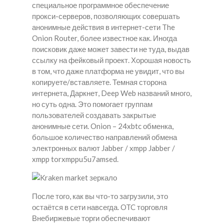
специальное программное обеспечение
прокси-серверов, позволяющих совершать
анонимные действия в интернет-сети The
Onion Router, более известное как. Иногда
поисковик даже может завести не туда, выдав
ссылку на фейковый проект. Хорошая новость
в том, что даже платформа не увидит, что вы
копируете/вставляете. Темная сторона
интернета, Даркнет, Deep Web названий много,
но суть одна. Это помогает группам
пользователей создавать закрытые
анонимные сети. Onion – 24xbtc обменка,
большое количество направлений обмена
электронных валют Jabber / xmpp Jabber /
xmpp torxmppu5u7amsed.
После того, как вы что-то загрузили, это
остаётся в сети навсегда. OTC торговля
Внебиржевые торги обеспечивают