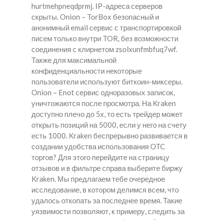
hurtmehpneqdprmj. IP-адреса серверов
скрыты. Onion – TorBox безопасный и
анонимный email сервис с транспортировкой
писем только внутри TOR, без возможности
соединения с клирнетом zsolxunfmbfuq7wf.
Также для максимальной
конфиденциальности некоторые
пользователи используют биткоин-миксеры.
Onion – Enot сервис одноразовых записок,
уничтожаются после просмотра. На Kraken
доступно плечо до 5х, то есть трейдер может
открыть позиций на 5000, если у него на счету
есть 1000. Kraken беспрерывно развивается в
создании удобства использования OTC
торгов? Для этого перейдите на страницу
отзывов и в фильтре справа выберите биржу
Kraken. Мы предлагаем тебе очередное
исследование, в котором делимся всем, что
удалось откопать за последнее время. Такие
уязвимости позволяют, к примеру, следить за