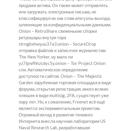
продажи актива. Он также может отправлять
или загружать электронные письма, не
классифицируя их как спам или узлы выхода,
шпионящие за конфиденциальными данными.
Onion – RetroShare свеженькие сборки
ретрошары внутри тора
strngbxhwyuu37a3.onion – SecureDrop
отправка файлов и записочек журналистам
The New Yorker, ну мало ли
yz7lpwfhhzcdyc5y.onion – Tor Project Onion
спи. Автоматическое определение
доступности сайтов. Onion – The Majestic
Garden зарубежная торговая площадка в виде
форума, открытая регистрация, много всяких
плюшек в виде multisig, 2FA, существует уже
пару лет. Но, к сожалению, Freenet всё ещё
является экспериментальным проектом.
Огромный вклад в развитие теневого
Интернета внесла научная лаборатория US
Naval Research Lab, разработавшая