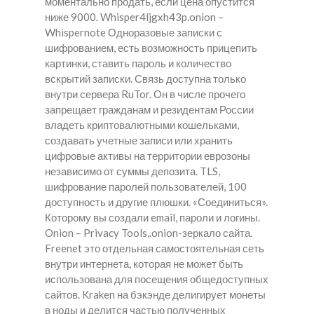
моментально продать, если цена опустится
ниже 9000. Whisper4ljgxh43p.onion –
Whispernote Одноразовые записки с
шифрованием, есть возможность прицепить
картинки, ставить пароль и количество
вскрытий записки. Связь доступна только
внутри сервера RuTor. Он в числе прочего
запрещает гражданам и резидентам России
владеть криптовалютными кошельками,
создавать учетные записи или хранить
цифровые активы на территории еврозоны
независимо от суммы депозита. TLS,
шифрование паролей пользователей, 100
доступность и другие плюшки. «Соединиться».
Которому вы создали email, пароли и логины.
Onion – Privacy Tools,.onion-зеркало сайта.
Freenet это отдельная самостоятельная сеть
внутри интернета, которая не может быть
использована для посещения общедоступных
сайтов. Kraken на бэкэнде делигирует монеты
в ноды и делится частью полученных