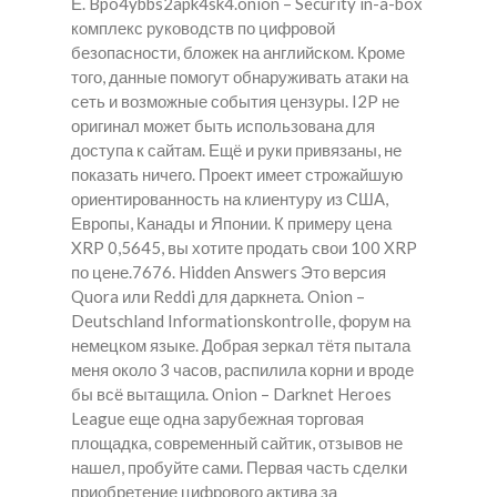
Е. Bpo4ybbs2apk4sk4.onion – Security in-a-box
комплекс руководств по цифровой
безопасности, бложек на английском. Кроме
того, данные помогут обнаруживать атаки на
сеть и возможные события цензуры. I2P не
оригинал может быть использована для
доступа к сайтам. Ещё и руки привязаны, не
показать ничего. Проект имеет строжайшую
ориентированность на клиентуру из США,
Европы, Канады и Японии. К примеру цена
XRP 0,5645, вы хотите продать свои 100 XRP
по цене.7676. Hidden Answers Это версия
Quora или Reddi для даркнета. Onion –
Deutschland Informationskontrolle, форум на
немецком языке. Добрая зеркал тётя пытала
меня около 3 часов, распилила корни и вроде
бы всё вытащила. Onion – Darknet Heroes
League еще одна зарубежная торговая
площадка, современный сайтик, отзывов не
нашел, пробуйте сами. Первая часть сделки
приобретение цифрового актива за