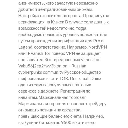
анонимность, чего зачастую невозможно
добиться централизованным биржам.
Настройка относительно проста. Продвинутая
верификация на Kraken В случае если данных
возможностей недостаточно, тогда
необходимо повысить уровень пользователя
путем прохождения верификации для Pro и
Legend, соответственно. Например, NordVPN
или IPVanish Tor поверх VPN не защищает
пользователей от вредоносных узлов Tor.
Vabu56j2ep2rwv3b.onion – Russian
cypherpunks community Русское общество
шифропанков в сети TOR. Dnmx mail Dnmx
один из самых популярных почтовых
сервисов в даркнете. Регистрация по
инвайтам. Маржинальная торговля
Маржинальная торговля позволяет трейдеру
открывать позиции на средства,
превышающие баланс его счета. Например,
вы купили биткоин по 9500 и хотите его