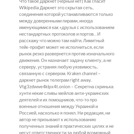
Что такое Даркнет (черный нет) Как гласит
Wikipedia Даркнет это скрытая сеть,
соединения которой устанавливаются только
между доверенными пирами, иногда
именующимися как «друзья с использованием
нестандартных протоколов и портов. . И
расскажу что можно там найти. Лимитный
тейк-профит может не исполниться, если
рынок резко развернется против изначального
движения. Он назначает задачу клиенту, а не
серверу, устраняя любую уязвимость,
связанную с сервером. Kraken channel –
даркнет рынок телеграм right away.
Vtg3zdwwe4klpx4t.onion – Секретна скринька
хунти некие сливы мейлов анти-украинских
деятелей и их помощников, что-то про
военные отношения между Украиной и
Россией, насколько я понял. Ни редакция, ни
автор не призывают к использованию
полученных знаний в практических целях и не
несут ответственности за любой возможный