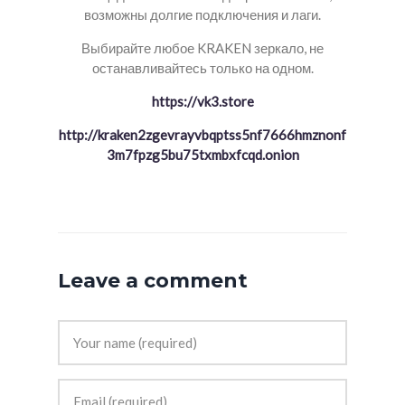
возможны долгие подключения и лаги.
Выбирайте любое KRAKEN зеркало, не
останавливайтесь только на одном.
https://vk3.store
http://kraken2zgevrayvbqptss5nf7666hmznonf
3m7fpzg5bu75txmbxfcqd.onion
Leave a comment