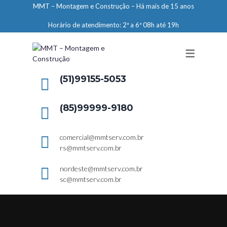
MMT – Montagem e Construção – Há mais de 15 anos
ENGENHARIA
Horário de atendimento: 2ª a 6ª 08h até 19h
LIMPEZA E CONSERVAÇÃO
MANUTENÇÃO PREDIAL
DEMARCAÇÕES
(51)99155-5053
SERVIÇOS EM ALTURA
(85)99999-9180
ELEVADORES – PREPARAÇÃO DE
LOCAIS
comercial@mmtserv.com.br
rs@mmtserv.com.br
nordeste@mmtserv.com.br
sc@mmtserv.com.br