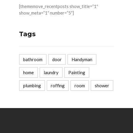
[thememove_recentposts show_title=”1″
show_meta=”1″ number=”5″]
Tags
bathroom
door
Handyman
home
laundry
Painting
plumbing
roffing
room
shower