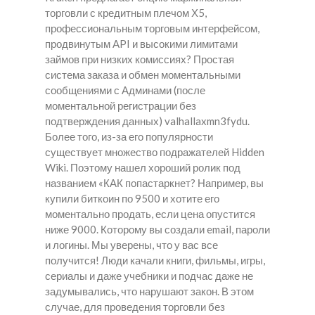
торговли с кредитным плечом Х5,
профессиональным торговым интерфейсом,
продвинутым API и высокими лимитами
займов при низких комиссиях? Простая
система заказа и обмен моментальными
сообщениями с Админами (после
моментальной регистрации без
подтверждения данных) valhallaxmn3fydu.
Более того, из-за его популярности
существует множество подражателей Hidden
Wiki. Поэтому нашел хороший ролик под
названием «КАК попастаркнет? Например, вы
купили биткоин по 9500 и хотите его
моментально продать, если цена опустится
ниже 9000. Которому вы создали email, пароли
и логины. Мы уверены, что у вас все
получится! Люди качали книги, фильмы, игры,
сериалы и даже учебники и подчас даже не
задумывались, что нарушают закон. В этом
случае, для проведения торговли без