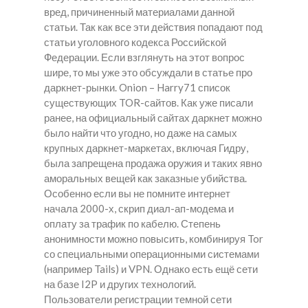
вред, причиненный материалами данной
статьи. Так как все эти действия попадают под
статьи уголовного кодекса Российской
Федерации. Если взглянуть на этот вопрос
шире, то мы уже это обсуждали в статье про
даркнет-рынки. Onion – Harry71 список
существующих TOR-сайтов. Как уже писали
ранее, на официальный сайтах даркнет можно
было найти что угодно, но даже на самых
крупных даркнет-маркетах, включая Гидру,
была запрещена продажа оружия и таких явно
аморальных вещей как заказные убийства.
Особенно если вы не помните интернет
начала 2000-х, скрип диал-ап-модема и
оплату за трафик по кабелю. Степень
анонимности можно повысить, комбинируя Tor
со специальными операционными системами
(например Tails) и VPN. Однако есть ещё сети
на базе I2P и других технологий.
Пользователи регистрации темной сети