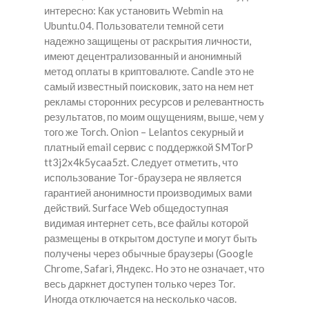
интересно: Как установить Webmin на
Ubuntu.04. Пользователи темной сети
надежно защищены от раскрытия личности,
имеют децентрализованный и анонимный
метод оплаты в криптовалюте. Candle это не
самый известный поисковик, зато на нем нет
рекламы сторонних ресурсов и релевантность
результатов, по моим ощущениям, выше, чем у
того же Torch. Onion – Lelantos секурный и
платный email сервис с поддержкой SMTorP
tt3j2x4k5ycaa5zt. Следует отметить, что
использование Tor-браузера не является
гарантией анонимности производимых вами
действий. Surface Web общедоступная
видимая интернет сеть, все файлы которой
размещены в открытом доступе и могут быть
получены через обычные браузеры (Google
Chrome, Safari, Яндекс. Но это не означает, что
весь даркнет доступен только через Tor.
Иногда отключается на несколько часов.