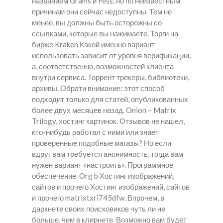
названием Grams и Fess, но по неизвестным
причинам они сейчас недоступны. Тем не
менее, вы должны быть осторожны со
ссылками, которые вы нажимаете. Торги на
бирже Kraken Какой именно вариант
использовать зависит от уровня верификации,
а, соответственно, возможностей клиента
внутри сервиса. Торрент трекеры, библиотеки,
архивы. Обрати внимание: этот способ
подходит только для статей, опубликованных
более двух месяцев назад. Onion – Matrix
Trilogy, хостинг картинок. Отзывов не нашел,
кто-нибудь работал с ними или знает
проверенные подобные магазы? Но если
вдруг вам требуется анонимность, тогда вам
нужен вариант «настроить». Программное
обеспечение. Org b Хостинг изображений,
сайтов и прочего Хостинг изображений, сайтов
и прочего matrixtxri745dfw. Впрочем, в
даркнете своих поисковиков чуть ли не
больше, чем в клирнете. Возможно вам будет