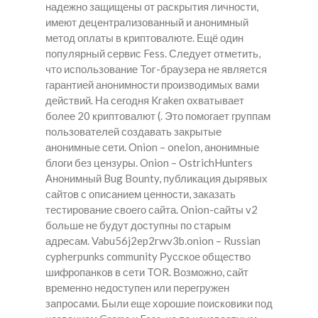
надежно защищены от раскрытия личности,
имеют децентрализованный и анонимный
метод оплаты в криптовалюте. Ещё один
популярный сервис Fess. Следует отметить,
что использование Tor-браузера не является
гарантией анонимности производимых вами
действий. На сегодня Kraken охватывает
более 20 криптовалют (. Это помогает группам
пользователей создавать закрытые
анонимные сети. Onion – onelon, анонимные
блоги без цензуры. Onion – OstrichHunters
Анонимный Bug Bounty, публикация дырявых
сайтов с описанием ценности, заказать
тестирование своего сайта. Onion-сайты v2
больше не будут доступны по старым
адресам. Vabu56j2ep2rwv3b.onion – Russian
cypherpunks community Русское общество
шифропанков в сети TOR. Возможно, сайт
временно недоступен или перегружен
запросами. Были еще хорошие поисковики под