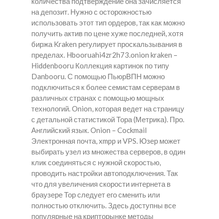
количества подтверждение она зачисляется
на депозит. Нужно с осторожностью
использовать этот тип ордеров, так как можно
получить актив по цене хуже последней, хотя
биржа Kraken регулирует проскальзывания в
пределах. Hbooruahi4zr2h73.onion kraken –
Hiddenbooru Коллекция картинок по типу
Danbooru. С помощью ПьюрВПН можно
подключиться к более семистам серверам в
различных странах с помощью мощных
технологий. Onion, которая ведет на страницу
с детальной статистикой Тора (Метрика). Про.
Английский язык. Onion – Cockmail
Электронная почта, xmpp и VPS. Юзер может
выбирать узел из множества серверов, в один
клик соединяться с нужной скоростью,
проводить настройки автоподключения. Так
что для увеличения скорости интернета в
браузере Тор следует его сменить или
полностью отключить. Здесь доступны все
популярные на крипторынке методы