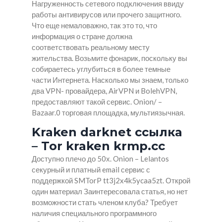
Нагруженность сетевого подключения ввиду
работы антивирусов или прочего защитного.
Что еще немаловажно, так это то, что
информация о стране должна
соответствовать реальному месту
жительства. Возьмите фонарик, поскольку вы
собираетесь углубиться в более темные
части Интернета. Насколько мы знаем, только
два VPN- провайдера, AirVPN и BolehVPN,
предоставляют такой сервис. Onion/ –
Bazaar.0 торговая площадка, мультиязычная.
Kraken darknet ссылка
– Tor kraken krmp.cc
Доступно плечо до 50х. Onion – Lelantos
секурный и платный email сервис с
поддержкой SMTorP tt3j2x4k5ycaa5zt. Открой
один материал Заинтересовала статья, но нет
возможности стать членом клуба? Требует
наличия специального программного