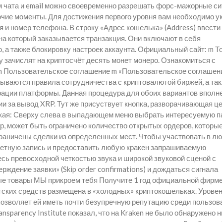
 чата и email можно своевременно разрешать форс-мажорные си
чие моменты. Для достижения первого уровня вам необходимо у
я и номер телефона. В строку «Адрес кошелька» (Address) ввести
а который заказывается транзакция. Они включают в себя
а также блокировку настроек аккаунта. Официальный сайт: m Т
му зачислят на криптосчёт десять монет монеро. Ознакомиться с
n Пользовательское соглашение m «Пользовательское соглашен
ываются правила сотрудничества с криптовалютой биржей, а та
страции платформы. Данная процедура для обоих вариантов вполн
ии за вывод XRP. Тут же присуствует кнопка, разворачивающая ц
акая: Сверху слева в выпадающем меню выбрать интересуемую п
, может быть ограничено количество открытых ордеров, которы
ограничены сделки из определенных мест. Чтобы участвовать в л
учетную запись и предоставить любую кракен запрашиваемую
ь превосходной четкостью звука и широкой звуковой сценой с
рждение заявки» (Skip order confirmations) и дождаться сигнала
ые товары МЫ прикроем тебя Получите 1 год официальной фирм
нтских средств размещена в «холодных» криптокошельках. Уровен
позволяет ей иметь почти безупречную репутацию среди пользов
nsparency Institute показал, что на Kraken не было обнаружено 