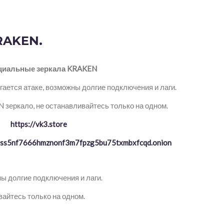
RAKEN.
иальные зеркала KRAKEN
ается атаке, возможны долгие подключения и лаги.
зеркало, не останавливайтесь только на одном.
https://vk3.store
ptss5nf7666hmznonf3m7fpzg5bu75txmbxfcqd.onion
ы долгие подключения и лаги.
айтесь только на одном.