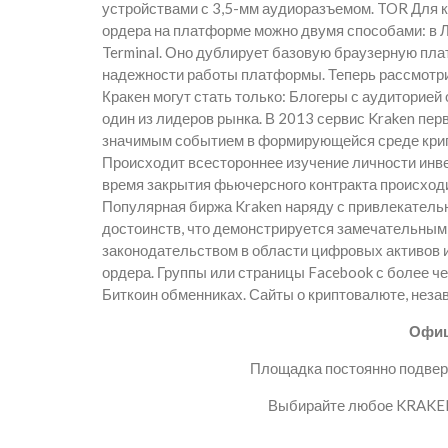
устройствами с 3,5-мм аудиоразъемом. TOR Для 
ордера на платформе можно двумя способами: в Л
Terminal. Оно дублирует базовую браузерную пла
надежности работы платформы. Теперь рассмотри
Кракен могут стать только: Блогеры с аудиторией
один из лидеров рынка. В 2013 сервис Kraken пе
значимым событием в формирующейся среде крипт
Происходит всестороннее изучение личности инве
время закрытия фьючерсного контракта происход
Популярная биржа Kraken наряду с привлекател
достоинств, что демонстрируется замечательными
законодательством в области цифровых активов и
ордера. Группы или страницы Facebook с более ч
Биткоин обменниках. Сайты о криптовалюте, неза
Офиц
Площадка постоянно подверг
Выбирайте любое KRAKEN 