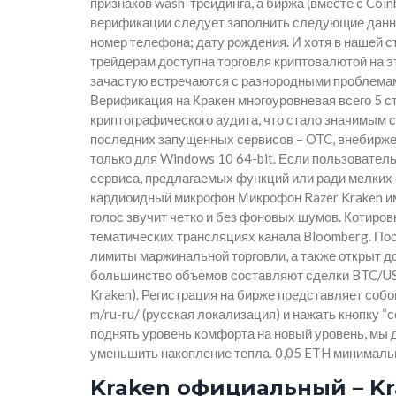
признаков wash-трейдинга, а биржа (вместе с Coi
верификации следует заполнить следующие данные
номер телефона; дату рождения. И хотя в нашей ст
трейдерам доступна торговля криптовалютой на э
зачастую встречаются с разнородными проблемам
Верификация на Кракен многоуровневая всего 5 с
криптографического аудита, что стало значимым
последних запущенных сервисов – OTC, внебирже
только для Windows 10 64-bit. Если пользовател
сервиса, предлагаемых функций или ради мелких 
кардиоидный микрофон Микрофон Razer Kraken им
голос звучит четко и без фоновых шумов. Котиро
тематических трансляциях канала Bloomberg. П
лимиты маржинальной торговли, а также открыт 
большинство объемов составляют сделки BTC/USD
Kraken). Регистрация на бирже представляет соб
m/ru-ru/ (русская локализация) и нажать кнопку “
поднять уровень комфорта на новый уровень, м
уменьшить накопление тепла. 0,05 ETH минималь
Kraken официальный – Kr