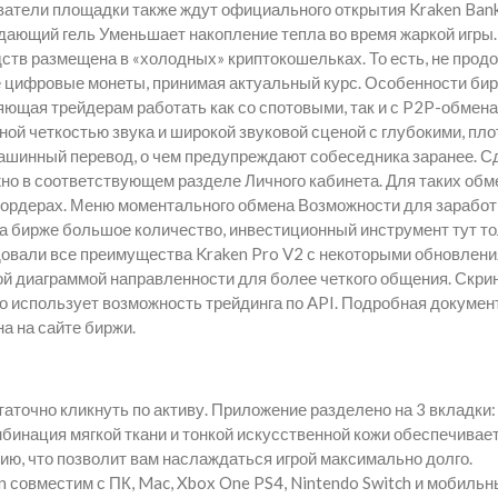
атели площадки также ждут официального открытия Kraken Bank
дающий гель Уменьшает накопление тепла во время жаркой игры.
дств размещена в «холодных» криптокошельках. То есть, не прод
е цифровые монеты, принимая актуальный курс. Особенности би
ющая трейдерам работать как со спотовыми, так и с P2P-обмена
ой четкостью звука и широкой звуковой сценой с глубокими, пл
ашинный перевод, о чем предупреждают собеседника заранее. С
но в соответствующем разделе Личного кабинета. Для таких обм
ng-ордерах. Меню моментального обмена Возможности для заработ
 на бирже большое количество, инвестиционный инструмент тут т
довали все преимущества Kraken Pro V2 с некоторыми обновлени
й диаграммой направленности для более четкого общения. Скр
то использует возможность трейдинга по API. Подробная докумен
а на сайте биржи.
аточно кликнуть по активу. Приложение разделено на 3 вкладки:
мбинация мягкой ткани и тонкой искусственной кожи обеспечивае
ю, что позволит вам наслаждаться игрой максимально долго.
совместим с ПК, Mac, Xbox One PS4, Nintendo Switch и мобиль