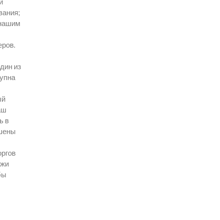
й
вания;
 нашим
еров.
дин из
тупна
ый
аш
ь в
ышены
оргов
ржи
бы