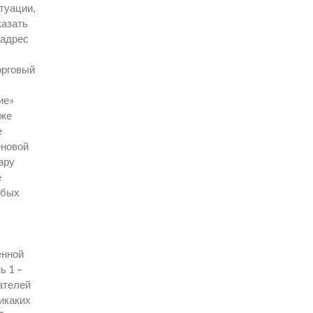
туации,
казать
 адрес
орговый
ие»
кже
е
еновой
ару
е
юбых
енной
ь 1 –
ателей
никаких