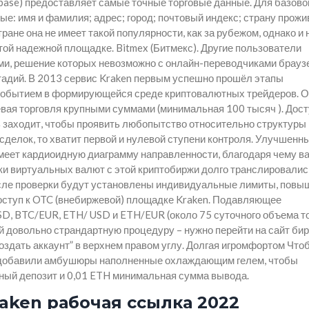
nbase) предоставляет самые точные торговые данные. Для базово
: имя и фамилия; адрес; город; почтовый индекс; страну прожи
ране она не имеет такой популярности, как за рубежом, однако и
той надежной площадке. Bitmex (Битмекс). Другие пользователи
и, решение которых невозможно с онлайн-переводчиками брауз
тадий. В 2013 сервис Kraken первым успешно прошёл этапы
 событием в формирующейся среде криптовалютных трейдеров. О
вая торговля крупными суммами (минимальная 100 тысяч ). Дос
ь заходит, чтобы проявить любопытство относительно структуры
сделок, то хватит первой и нулевой ступени контроля. Улучшенн
еет кардиоидную диаграмму направленности, благодаря чему в
вки виртуальных валют с этой криптобиржи долго транслировалис
осле проверки будут установлены индивидуальные лимиты, пов
доступ к OTC (внебиржевой) площадке Kraken. Подавляющее
, BTC/EUR, ETH/ USD и ETH/EUR (около 75 суточного объема т
ой довольно страндартную процедуру – нужно перейти на сайт би
создать аккаунт” в верхнем правом углу. Долгая игромфортом Что
ы добавили амбушюры наполненные охлаждающим гелем, чтобы
ный депозит и 0,01 ETH минимальная сумма вывода.
aken рабочая ссылка 2022