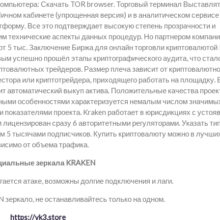
компьютера: Скачать TOR browser. Торговый терминал Выставля
ичном кабинете (упрощенная версия) и в аналитическом сервисе
тформу. Все это подтверждает высокую степень прозрачности и
м технические аспекты данных процедур. Но партнером компан
 от 5 тыс. Заключение Биржа для онлайн торговли криптовалютой
рвым успешно прошёл этапы криптографического аудита, что стал
овалютных трейдеров. Размер плеча зависит от криптовалютно
стора или криптотрейдера, приходящего работать на площадку. 
ит автоматический выкуп актива. Положительные качества проек
ьными особенностями характеризуется немалым числом значимы
 показателями проекта. Kraken работает в юрисдикциях с усто
 лицензирован сразу 6 авторитетными регуляторами. Указать ти
ем 5 тысячами подписчиков. Купить криптовалюту можно в лучши
висимо от объема трафика.
иальные зеркала KRAKEN
ается атаке, возможны долгие подключения и лаги.
зеркало, не останавливайтесь только на одном.
https://vk3.store