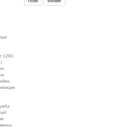
room
shower
тные
т 1200,
)
ен
на
ойки,
низации
т
лужба
ail
ии
тивных