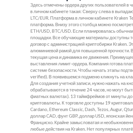
Здесь отмечены ордера других пользователей в 
в личном кабинете такая: Сверху слева в выпад
LTC/EUR. Платформа в личном кабинете Kraken Ter
платформа. Внизу этого столбца можно посмотре
ETH/USD, BTC/USD. Если планировалась обычная
площадки. Все обучающие материалы доступны то
договор с администрацией криптобиржи Kraken. Эт
алюминиевой рамой для повышенной прочности. В
текущая цена и динамика ее движения. Преимущес
выставления лимит-ордера. Компания готова плат
системе безопасности. Чтобы начать этапы подтв
verified). В появившемся подменю кликнуть на кл
Для создания учетной записи, нужно нажать на кно
обрабатываются в течение 24 часов, но могут быт
фиатных валютах). 13 таймфреймов от минуты до 
криптовалюты. К торговле доступны 19 криптовалют (
Cardano, Ethereum Classic, Dash, Tezos, Augur, Qt
доллар CAD, фунт GBP, доллар USD, японская йена
Франциско. Крайне замысловатая и необыкновенн
любые действия на Kraken. Нет популярных плат