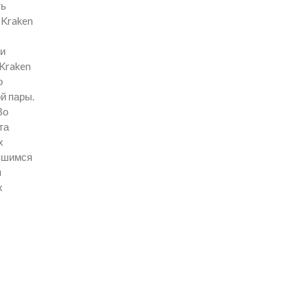
ть
 Kraken
ии
 Kraken
о
й пары.
Во
та
х
явшимся
п
х