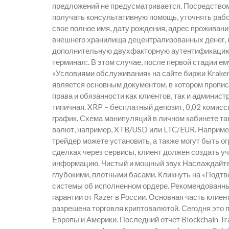
предложений не предусматривается. Посредством
получать консультативную помощь, уточнять рабо
свое полное имя, дату рождения, адрес проживани
внешнего хранилища децентрализованных денег, н
дополнительную двухфакторную аутентификацию, 
терминал:. В этом случае, после первой стадии е
«Условиями обслуживания» на сайте биржи Krake
является основным документом, в котором пропис
права и обязанности как клиентов, так и админи
типичная. XRP – бесплатный депозит, 0,02 комисс
график. Схема манипуляций в личном кабинете т
валют, например, XTB/USD или LTC/EUR. Например
трейдер можете установить, а также могут быть 
сделках через сервисы, клиент должен создать 
информацию. Чистый и мощный звук Наслаждайтес
глубокими, плотными басами. Кликнуть на «Подтве
системы об исполненном ордере. Рекомендованн
гарантии от Razer в России. Основная часть клие
разрешена торговля криптовалютой. Сегодня это 
Европы и Америки. Последний отчет Blockchain Tra