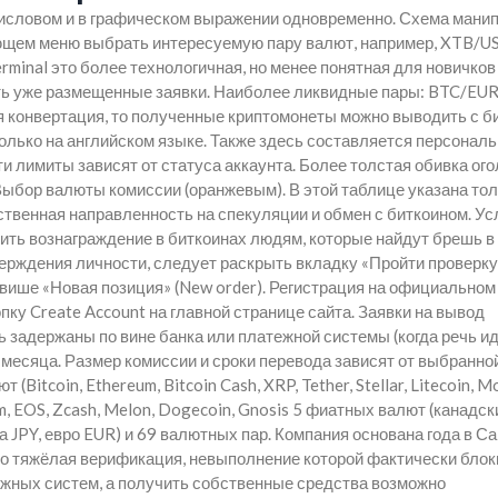
числовом и в графическом выражении одновременно. Схема мани
ающем меню выбрать интересуемую пару валют, например, XTB/U
minal это более технологичная, но менее понятная для новичков
ть уже размещенные заявки. Наиболее ликвидные пары: BTC/EUR
 конвертация, то полученные криптомонеты можно выводить с б
лько на английском языке. Также здесь составляется персонал
и лимиты зависят от статуса аккаунта. Более толстая обивка ого
ыбор валюты комиссии (оранжевым). В этой таблице указана то
твенная направленность на спекуляции и обмен с биткоином. Ус
ить вознаграждение в биткоинах людям, которые найдут брешь в
ерждения личности, следует раскрыть вкладку «Пройти проверку
авише «Новая позиция» (New order). Регистрация на официальном
пку Create Account на главной странице сайта. Заявки на вывод
ь задержаны по вине банка или платежной системы (когда речь ид
месяца. Размер комиссии и сроки перевода зависят от выбранно
Bitcoin, Ethereum, Bitcoin Cash, XRP, Tether, Stellar, Litecoin, M
um, EOS, Zcash, Melon, Dogecoin, Gnosis 5 фиатных валют (канадск
 JPY, евро EUR) и 69 валютных пар. Компания основана года в Са
о тяжёлая верификация, невыполнение которой фактически блок
ёжных систем, а получить собственные средства возможно