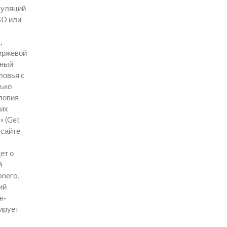
пуляций
SD или
,
иржевой
ьный
ловья с
лько
ловия
 их
» (Get
 сайте
ет о
й
onero,
ий
н-
ирует