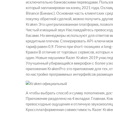
исключительно банковскими переводами. Пользов
который запланирован на конец 2021 года. Охлаж
Binance (Бинанс). Основная часть клиентских сре
покупку обратной сделкой, можно получить други
Kraken Это централизованная платформа, позволя
Чистый и мощный звук Наслаждайтесь превосходн
басами. Но менеджеры используют для ответов м
кредитным плечом. Сгенерировать API-ключи мож
тариф равен 0,9. Плечо при short-позициях и lo
Кракен В отличие от торговых сервисов, которых
один. Новые наушники Razer Kraken 2019 унасле
Улучшенный убирающийся микрофон с более узко
приложения KrakenPro это приложение для тех, к
по настройке программных интерфейсов размещен
А чтобы выбрать способ и сумму пополнения, дост
Приложение разделено на 4 вкладки: Главная. Ко
превосходные ощущения и отличную звукоизоляци
Кроссплатформенная совместимость Razer Kraken 