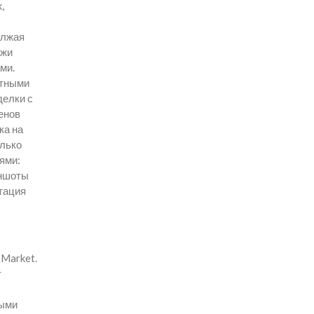
,
олжая
ржи
ми.
отными
делки с
енов
ка на
олько
ями:
иншоты
тация
 Market.
т
ными