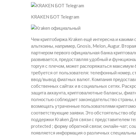
KRAKEN БОТ Telegram
Чем криптобиржа Kraken ещё интересна и какими
альткоины, например, Gnosis, Melon, Augur. Втора
партнером первого официальная банка криптовалю
развивается, предоставляя удобный и функционал
торгуя с плечом, может распоряжаться максимум 6
требуется от пользователя: телефонный номер, с
ввод/вывод фиатных валют. Компания предоставл
собственных сайтах и в социальных сетях. Раскро
защита аккаунта, криптовалютные балансы, фиат
полностью соблюдает законодательство страны, 
возмещать утраченные пользователями криптомон
соответствующие заявки. Это обстоятельство обр
поддержки Kraken Для связи с представителем те
protected ; форму обратной связи; онлайн-чат; с
появляется информация о различных специальных