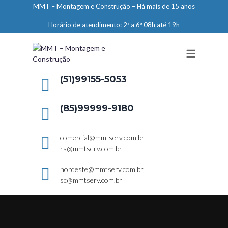
MMT – Montagem e Construção – Há mais de 15 anos
ENGENHARIA
Horário de atendimento: 2ª a 6ª 08h até 19h
LIMPEZA E CONSERVAÇÃO
MANUTENÇÃO PREDIAL
DEMARCAÇÕES
(51)99155-5053
SERVIÇOS EM ALTURA
(85)99999-9180
ELEVADORES – PREPARAÇÃO DE
LOCAIS
comercial@mmtserv.com.br
rs@mmtserv.com.br
nordeste@mmtserv.com.br
sc@mmtserv.com.br