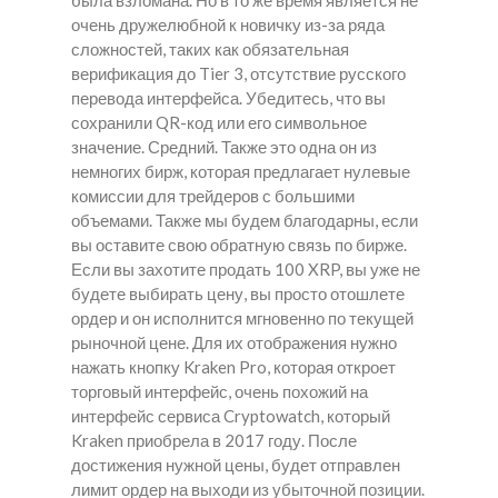
была взломана. Но в то же время является не
очень дружелюбной к новичку из-за ряда
сложностей, таких как обязательная
верификация до Tier 3, отсутствие русского
перевода интерфейса. Убедитесь, что вы
сохранили QR-код или его символьное
значение. Средний. Также это одна он из
немногих бирж, которая предлагает нулевые
комиссии для трейдеров с большими
объемами. Также мы будем благодарны, если
вы оставите свою обратную связь по бирже.
Если вы захотите продать 100 XRP, вы уже не
будете выбирать цену, вы просто отошлете
ордер и он исполнится мгновенно по текущей
рыночной цене. Для их отображения нужно
нажать кнопку Kraken Pro, которая откроет
торговый интерфейс, очень похожий на
интерфейс сервиса Cryptowatch, который
Kraken приобрела в 2017 году. После
достижения нужной цены, будет отправлен
лимит ордер на выходи из убыточной позиции.