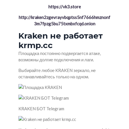
https://vk3.store
http://kraken2zgevrayvbqptss5nf7666hmznonf
3m7fpzg5bu75txmbxfcqd.onion
Kraken не работает
krmp.cc
Площадка постоянно подвергается атаке,
возможны долгие подключения и лаги.
Выбирайте любое KRAKEN зеркало, не
останавливайтесь только на одном.
KRAKEN БОТ Telegram