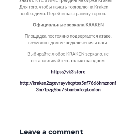
знать о KYC и AML Трейдинг на бирже Kraken
Для того, чтобы начать торговлю на Kraken,
необходимо: Перейти на страницу торгов.
Официальные зеркала KRAKEN
Площадка постоянно подвергается атаке,
возможны долгие подключения и лаги.
Выбирайте любое KRAKEN зеркало, не
останавливайтесь только на одном.
https://vk3.store
http://kraken2zgevrayvbqptss5nf7666hmznonf
3m7fpzg5bu75txmbxfcqd.onion
Leave a comment