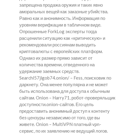
запрещена продажа оружия и таких явно
аморальных вещей как заказные убийства.
Равно как и анонимность. Информация по
уровням верифкации в табличном виде.
Опрошенные ForkLog эксперты тогда
расценили ситуацию как «критическую» и
рекомендовали россиянам выводить
криптовалюты с европейских платформ.
Однако их размер прямо зависит от
количества времени, отведенного на
удержание заемных средств.
Searchl57jlgob74.onion/ – Fess, поисковик по
даркнету. Она менее популярна и не может
быть использована для доступа к обычным
сайтам. Onion – Harry71, робот-проверяльщик
доступности.onion-сайтов. Его цель
предоставить анонимный доступ к контенту
без цензуры независимо от того, где вы
живете. Onion – MultiVPN платный vpn-
сервис, по их заявлению не ведущий логов.