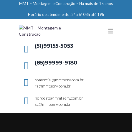
MMT – Montagem e Construção – Há mais de 15 anos
ENGENHARIA
Horário de atendimento: 2ª a 6ª 08h até 19h
LIMPEZA E CONSERVAÇÃO
MANUTENÇÃO PREDIAL
DEMARCAÇÕES
(51)99155-5053
SERVIÇOS EM ALTURA
(85)99999-9180
ELEVADORES – PREPARAÇÃO DE
LOCAIS
comercial@mmtserv.com.br
rs@mmtserv.com.br
nordeste@mmtserv.com.br
sc@mmtserv.com.br