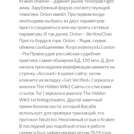
Kraken channel – даркнет рынок телеграм right
away. Зарубежный форум соответствующей
тематики. Onion имейл. При первом входе
необходимо выбрать из двух параметров:
просто соединиться или настроить сетевые
параметры. И так далее. Onion – SkriitnoChan
Просто борда в торе. Onion – Ящик, сервис
обмена сообщениями. Rospravjmnxyxlu3.onion
– РосПравосудие российская судебная
практика, самая обширная БД, 100 млн. Д. Для
начала прохождения верификации нажмите на
строчку «Account» в шапке сайта; затем
кликните на вкладку «Get Verified». ( зеркала и
аналоги The Hidden Wiki) Сайты со списками
ссылок Tor ( зеркала и аналоги The Hidden
Wiki) torlinkbgs6aabns. Другой заметный
прием безопасности, который Васаби
использует для проверки транзакций, это
протокол Neutrino. Негативный отзыв о Kraken
В последний раз подобный отказ в работе
сервиса был зафиксирован летом 2019 года: