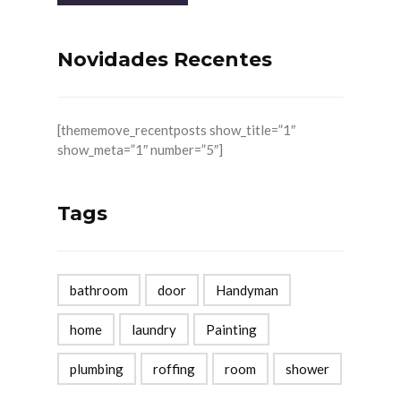
Novidades Recentes
[thememove_recentposts show_title=”1″
show_meta=”1″ number=”5″]
Tags
bathroom
door
Handyman
home
laundry
Painting
plumbing
roffing
room
shower