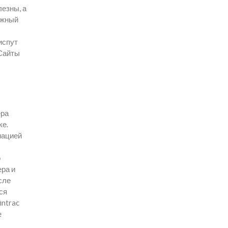
лезны, а
ежный
испут
 Сайты
ера
ке.
мацией
о
ера и
сле
ся
intrac
е