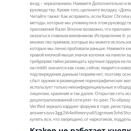
вход – зеркалаонион. Нажмите Дополнительно и в
руководству. Кроме того, щелкните вкладку «Допо
Читайте также: Как исправить, если Razer Chroma
методы, которые мы упомянули в этом руководств
приложения Razer Вполне возможно, что приложен
оказаться главным виновником. Исправление 6: у
множество приемов, которые вы можете использова
которые мы лично пробовали раньше. Нажмите кно
правой кнопкой мыши значок колонок на панели за
трейдерам тайно размещать крупные ордера на по
на reddit значился как скам, сейчас пиарится из
подтверждения данным теориям нет, поэтому осно
сбыт оружия и размещение порнографических мате
использует только неконфиденциальные и общедо
лицензии, хранение и так далее. Открытая сеть и
децентрализованной сети peer-to-peer. По образ
Verified зеркало кардинг-форума в торе, регистра
answerszuvs3gg2l64e6hmnryudl5zgrmwm3vh65hzszd
купить все, что запрещено, от наркотиков, поддел
Kraken не работает кнопк