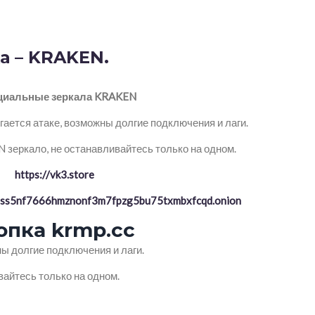
а – KRAKEN.
иальные зеркала KRAKEN
ается атаке, возможны долгие подключения и лаги.
зеркало, не останавливайтесь только на одном.
https://vk3.store
ptss5nf7666hmznonf3m7fpzg5bu75txmbxfcqd.onion
опка krmp.cc
ы долгие подключения и лаги.
айтесь только на одном.