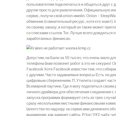
пользователям подключаться и общаться друг с др
другие просто для развлечения. Официальную ин
сервис, получи свой.onion имейл. Onion – SleepW
обменник (сомнительный ресурс, хотя кто знает).
по своему заказу, в который он также может приг
со списками ссылок Tor. Лучше всего дождаться о
заработанных финансах.
Допустим, на Бали за 50 тысяч, что очень мало д
телефона (вам позвонит робот а это не секурно! O
Facebook Хотя Facebook известен тем, что собир
с другими. Часто задаваемые вопросы Есть ли дем
цифровым сбережениям. П. Утилита создает част
Всемирной паутине. Где я могу поделиться своим
личного драйвера для обеспечения соединения с с
запуска программа формирует сеть из трех случай
сразу несколькими местными финансовыми комисси
(агентство по надзору за сервисами денежного о
выражение, как даркнет сайты. P/tor/192-sajty-set