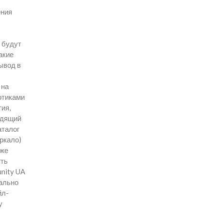
ения
 будут
акие
ывод в
 на
отиками
ия,
одящий
аталог
еркало)
рже
ять
unity UA
чально
йл-
у