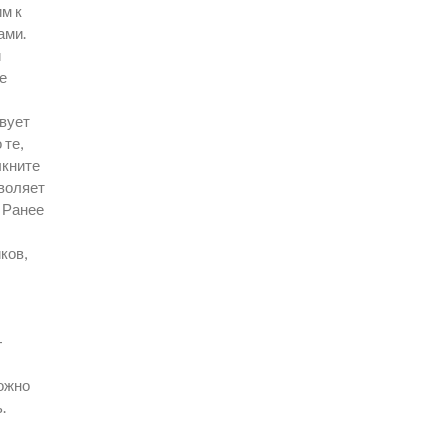
м к
ами.
и
е
твует
 те,
лкните
зволяет
 Ранее
ков,
–
ожно
.