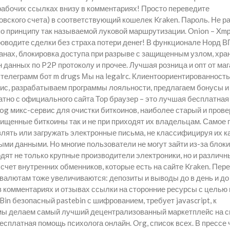
ерабочих ссылках внизу в комментариях! Просто переведите
овского счета) в соответствующий кошелек Kraken. Пароль. Не р
т по принципу так называемой луковой маршрутизации. Onion – X
Проводите сделки без страха потери денег! В функционале Норд 
ранах, блокировка доступа при разрыве с защищенным узлом, хра
данных по P2P протоколу и прочее. Лучшая розница и опт от ма
телеграмм бот m drugs Мы на legalrc. Клиентоориентированность
с, разрабатываем программы лояльности, предлагаем бонусы и
атно с официального сайта Тор браузер – это лучшая бесплатная
 Fog микс-сервис для очистки биткоинов, наиболее старый и пров
очищенные биткоины так и не при приходят их владельцам. Самое 
влять или загружать электронные письма, не классифицируя их к
и данными. Но многие пользователи не могут зайти из-за блоки
ходят не только крупные производители электроники, но и различн
 счет внутренних обменников, которые есть на сайте Kraken. Пер
алютам тоже увеличиваются: депозиты и выводы до в день и до
в комментариях и отзывах ссылки на сторонние ресурсы с целью 
in безопасный pastebin с шифрованием, требует javascript, к
 мы делаем самый лучший децентрализованный маркетплейс на св
бесплатная помощь психолога онлайн. Org, список всех. В прессе 