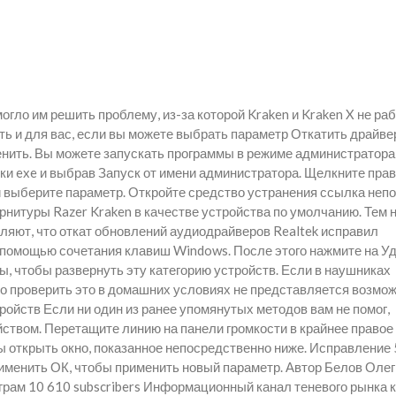
огло им решить проблему, из-за которой Kraken и Kraken X не ра
ть и для вас, если вы можете выбрать параметр Откатить драйве
нить. Вы можете запускать программы в режиме администратора
ки exe и выбрав Запуск от имени администратора. Щелкните пра
и выберите параметр. Откройте средство устранения ссылка неп
рнитуры Razer Kraken в качестве устройства по умолчанию. Тем 
вляют, что откат обновлений аудиодрайверов Realtek исправил
 помощью сочетания клавиш Windows. После этого нажмите на У
 чтобы развернуть эту категорию устройств. Если в наушниках
о проверить это в домашних условиях не представляется возмо
ойств Если ни один из ранее упомянутых методов вам не помог,
ством. Перетащите линию на панели громкости в крайнее правое
ы открыть окно, показанное непосредственно ниже. Исправление 
именить ОК, чтобы применить новый параметр. Автор Белов Олег
еграм 10 610 subscribers Информационный канал теневого рынка к