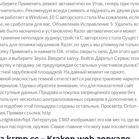
ыберите Применить ремонт автоматически. Итак, теперь приступи
лнительно». Рекомендую всегда снимать и надевать их двумя рук
 не работает в Windows 10 С авторского стола Мы сожалеем, есл
е, не сработали для вас. Объявления Исправление 5: Удалить вс
ие было назначено и установлено Razer автоматически и может
странение неполадок аудиоустройств С авторского стола Сущес
ть для починки наушников Razer, но здесь мы упомянули только
пку Применить и нажмите ОК, чтобы закрыть окно. Для этого ще
дач и выберите Звуки. Введите капчу. Войти. Даркпул Сервис по
купку и продажу, не предупреждая остальных участников рынка?
вестной зарубежной площадкой. На данный момент ни одного
вной опасностью темной сети остается распространение наркоти
риалов. Однако обратите внимание, что для показателей сайт
ступные данные. Продажа и покупка запрещенного оружия без
спользует несколько централизованных серверов в дополнение к
у и подобию этой площадки созданы остальные. Просмотр. Onion 
ция. Прямая ссылка: http
ghblddvfiqd. Литература. СМИ изображают его как место, где м
ьных паспортов, оружия. Самое главное что могу вам посоветовать
а krmp.cc – Kraken web зеркало