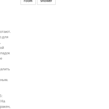
room
shower
ботают.
р для
,
вой
оладок
не
далить
жным.
5:
 На
ракен,