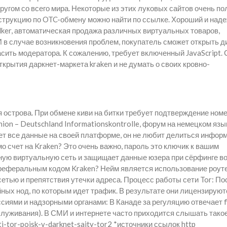
угом со всего мира. Некоторые из этих луковых сайтов очень по
струкцию по OTC-обмену можно найти по ссылке. Хороший и над
alker, автоматическая продажа различных виртуальных товаров,
 И в случае возникновения проблем, покупатель сможет открыть д
ласить модератора. К сожалению, требует включенный JavaScript.
ткрытия даркнет-маркета kraken и не думать о своих кровно-
ля острова. При обмене киви на битки требует подтверждение ном
nion – Deutschland Informationskontrolle, форум на немецком язы
ает все данные на своей платформе, он не любит делиться инфор
о счет на Kraken? Это очень важно, пароль это ключик к вашим
ную виртуальную сеть и защищает данные юзера при сёрфинге в
 реферальным кодом Kraken? Нейм является использование роут
етью и препятствия утечки адреса. Процесс работы сети Tor: По
ных нод, по которым идет трафик. В результате они лицензируют
ями и надзорными органами: В Канаде за регуляцию отвечает f
бслуживания). В СМИ и интернете часто приходится слышать тако
i-tor-poisk-v-darknet-sajty-tor2 *источники ссылок http