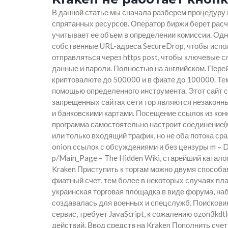
В данной статье мы сначала разберем процедуру 
спрятанных ресурсов. Оператор биржи берет расче
учитывает ее объем в определении комиссии. Одн
собственные URL-адреса SecureDrop, чтобы испо
отправляться через https post, чтобы ключевые с
данные и пароли. Полностью на английском. Перей
криптовалюте до 500000 и в фиате до 100000. Тем
помощью определенного инструмента. Этот сайт с
запрещенных сайтах сети тор являются незаконны
и банковскими картами. Посещение ссылок из кон
программа самостоятельно настроит соединение(
или только входящий трафик, но не оба потока сраз
onion ссылок с обсуждениями и без цензуры m – D
p/Main_Page – The Hidden Wiki, старейший катало
Kraken Приступить к торгам можно двумя способа
фиатный счет, тем более в некоторых случаях пла
украинская торговая площадка в виде форума, на
создавалась для военных и спецслужб. Поисковик
сервис, требует JavaScript, к сожалению ozon3kd
действий. Ввод средств на Kraken Пополнить счет 