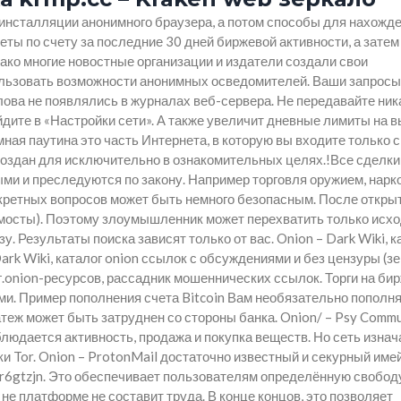
инсталляции анонимного браузера, а потом способы для нахожд
ты по счету за последние 30 дней биржевой активности, а затем
ако многие новостные организации и издатели создали свои
льзовать возможности анонимных осведомителей. Ваши запросы
лова не появлялись в журналах веб-сервера. Не передавайте ник
дите в «Настройки сети». А также увеличит дневные лимиты на в
ная паутина это часть Интернета, в которую вы входите только с
оздан для исключительно в ознакомительных целях.!Все сделки
ми и преследуются по закону. Например торговля оружием, нарк
кретных вопросов может быть немного безопасным. После открыт
мосты). Поэтому злоумышленник может перехватить только исх
у. Результаты поиска зависят только от вас. Onion – Dark Wiki, к
ark Wiki, каталог onion ссылок с обсуждениями и без цензуры (з
г.onion-ресурсов, рассадник мошеннических ссылок. Торги на би
ми. Пример пополнения счета Bitcoin Вам необязательно пополн
теж может быть затруднен со стороны банка. Onion/ – Psy Comm
блюдается активность, продажа и покупка веществ. Но сеть изна
и Tor. Onion – ProtonMail достаточно известный и секурный име
tlr6gtzjn. Это обеспечивает пользователям определённую свобод
не платформе не составит труда. В конце концов, это позволяет