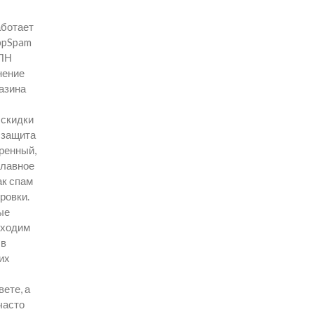
аботает
mppSpam
ВПН
нение
газина
 скидки
 защита
еренный,
главное
ак спам
ровки.
ые
еходим
 в
их
ете, а
часто