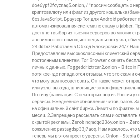
doe6ypf2fcyznaq5.onion, / *просим сообщать о н
криптовалюту или фиат из другого кошелька (банк
без JavaScript. Браузер Tor для Android работае
автоматизированная система по спаму в jabber. 
доступен выбор из тысячи серверов во многих ст
анонимности с помощью специального узла, обмен 
24 dd biz Работаем в Обход Блокировки 24/7 Наш 
Предоставляем высококлассный клиентский серви
постоянным клиентам. Tor Browser скачать беспл
личных данных. Foggeddriztrcar2.onion – Bitcoin
хотя кое-где попадаются отзывы, что это скам и 
что могу вам посоветовать. Он также может отпра
или узлы выхода, шпионящие за конфиденциальным
По типу (навигация. С некоторых пор из России у
сервисы. Ежедневное обновление читов, багов. За
на официальный сайт биржи. Лимиты по фиатным в
месяц. 2.Запрещено рассылать спам и оставлять 
скрытой рекламы. Zerobinqmdqd236y.onion – ZeroB
сожалению pastagdsp33j7aoq. Нам казалось, что
теперь мы в этом просто уверены. Onion – Stepla 