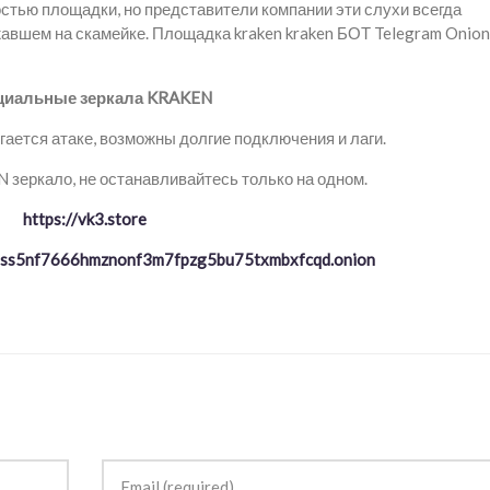
стью площадки, но представители компании эти слухи всегда
жавшем на скамейке. Площадка kraken kraken БОТ Telegram Onion
иальные зеркала KRAKEN
ается атаке, возможны долгие подключения и лаги.
зеркало, не останавливайтесь только на одном.
https://vk3.store
ptss5nf7666hmznonf3m7fpzg5bu75txmbxfcqd.onion