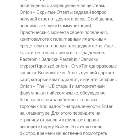
посвященного запрещенным веществам.
Onion – Скрытые Ответы задавай вопрос,
получай ответ от других анонов. Сообщения,
анонимные ящики (коммуникации).
Практически с момента своего появления,
криптовалюта стала главным платежным
средством на теневых площадках сети. Ищет,
кстати, не только сайты в Tor (на домене.
Pastebin / Записки Pastebin / Записки
cryptorffquolzz6.onion – CrypTor одноразовые
записки. Вы можете выбрать лучший даркнет-
сайт, который вам подходит, и начать серфинг.
Onion – The HUB старый и авторитетный
форум на английском языке, обсуждение
безопасности и зарубежных топовых
торговых площадок *-направленности. Enter
на клавиатуре. Для этого перейдите на
страницу отзывов и в фильтре справа
выберите биржу Kraken. Это итак очень
быстро, времени качественно посмотреть