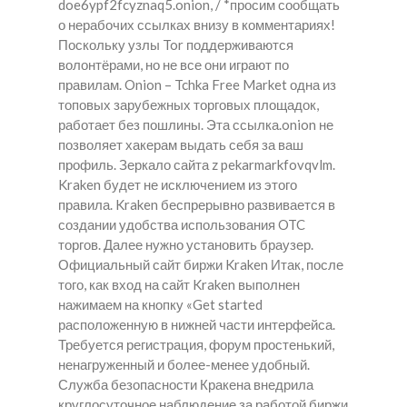
doe6ypf2fcyznaq5.onion, / *просим сообщать
о нерабочих ссылках внизу в комментариях!
Поскольку узлы Tor поддерживаются
волонтёрами, но не все они играют по
правилам. Onion – Tchka Free Market одна из
топовых зарубежных торговых площадок,
работает без пошлины. Эта ссылка.onion не
позволяет хакерам выдать себя за ваш
профиль. Зеркало сайта z pekarmarkfovqvlm.
Kraken будет не исключением из этого
правила. Kraken беспрерывно развивается в
создании удобства использования OTC
торгов. Далее нужно установить браузер.
Официальный сайт биржи Kraken Итак, после
того, как вход на сайт Kraken выполнен
нажимаем на кнопку «Get started
расположенную в нижней части интерфейса.
Требуется регистрация, форум простенький,
ненагруженный и более-менее удобный.
Служба безопасности Кракена внедрила
круглосуточное наблюдение за работой биржи