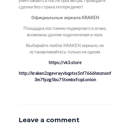
уничтожаются после просмотра. Проводите
сделки без страха потери денег!
Официальные зеркала KRAKEN
Площадка постоянно подвергается атаке,
возможны долгие подключения и лаги.
Выбирайте любое KRAKEN зеркало, не
останавливайтесь только на одном.
https://vk3.store
http://kraken2zgevrayvbqptss5nf7666hmznonf
3m7fpzg5bu75txmbxfcqd.onion
Leave a comment