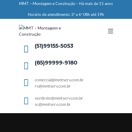
MMT – Montagem e Construção – Há mais de 15 anos
ENGENHARIA
Horário de atendimento: 2ª a 6ª 08h até 19h
LIMPEZA E CONSERVAÇÃO
MANUTENÇÃO PREDIAL
DEMARCAÇÕES
(51)99155-5053
SERVIÇOS EM ALTURA
(85)99999-9180
ELEVADORES – PREPARAÇÃO DE
LOCAIS
comercial@mmtserv.com.br
rs@mmtserv.com.br
nordeste@mmtserv.com.br
sc@mmtserv.com.br