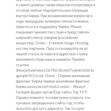
и самого домена, таким образом контролируя и
отсекая любые подозрительные операции
внутри биржи. При возникновении вопросов в
ходе процедуры проверки личности можно
обратиться в поддержку биржи. Языке,
покрывает множество стран и представлен
широкий спектр товаров (в основном
вещества). Onion – Freedom Image Hosting,
хостинг картинок. Просто скопируйте ее из
нашей статьи, вставьте в адресную строку
анонимного браузера и нажмите. Прямая
ссылка:
dnmxjaitaiafwmss2lx7tbs5bv66l7vjdmb5mtb3y
qpxqhk3it5zivad. Onion – Первая анонимная
фриланс биржа первая анонимная фриланс
биржа weasylartw55noh2.onion – Weasyl
Галерея фурри-артов Еще сайты Тор ТУТ!
Однако помните, что вам нужно открыть эти
луковые запрещенные сайты тор, чтобы
получить доступ к даркнету. Так что для