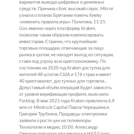
вариантов вывода цифровых и денежных
средств. Причина сбоя: высокий спрос. Mirror
узнала о планах Британии помочь Киеву
«изменить правила игры» Политика, 11:25.
Gox именно через платформу Kraken,
позволив таким образом компенсировать
инвесторам. Странно, что крупнейшие
торговые площадки, отвечающие за лицо
рынка в целом, не находят выход из ситуации,
ставя под угрозу всю криптоэкономику. По
состоянию на 2020 год Kraken доступна для
жителей 48 штатов США и 176 стран и имеет
40 криптовалют, доступных для торговли. .
Допустимый объём операций будет зависеть
от уровня верификации профиля, выяснило
Forklog. В мае 2021 года Kraken привлекла 6,9
млн от Mindrock Capital Павла Черкашина и
Григория Трубкина. Продавцы электроники
заявили о росте цен на телевизоры
Технологии и медиа, 10:00. Александр
Овечкин повторил два рекорда в НХЛ Спорт,