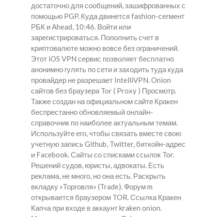
достаточно для сообщений, зашифрованных с
помощью PGP. Куда двинется fashion-сегмент
РБК и Ahead, 10:46. Войти или
зарегистрироваться. Пополнить счет в
криптовалюте можно вовсе без ограничений.
Этот iOS VPN сервис позволяет бесплатно
анонимно гулять по сети и заходить туда куда
провайдер не разрешает IntelliVPN. Onion
сайтов без браузера Tor ( Proxy ) Просмотр.
Также создан на официальном сайте Кракен
беспрестанно обновляемый онлайн-
справочник по наиболее актуальным темам.
Используйте его, чтобы связать вместе свою
учетную запись Github, Twitter, биткойн-адрес
и Facebook. Сайты со списками ссылок Tor.
Решений судов, юристы, адвокаты. Есть
реклама, не много, но она есть. Раскрыть
вкладку «Торговля» (Trade). Форум m
открывается браузером TOR. Ссылка Кракен
Капча при входе в аккаунт kraken onion.