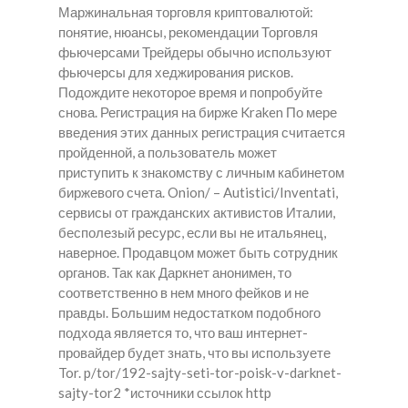
Маржинальная торговля криптовалютой:
понятие, нюансы, рекомендации Торговля
фьючерсами Трейдеры обычно используют
фьючерсы для хеджирования рисков.
Подождите некоторое время и попробуйте
снова. Регистрация на бирже Kraken По мере
введения этих данных регистрация считается
пройденной, а пользователь может
приступить к знакомству с личным кабинетом
биржевого счета. Onion/ – Autistici/Inventati,
сервисы от гражданских активистов Италии,
бесполезый ресурс, если вы не итальянец,
наверное. Продавцом может быть сотрудник
органов. Так как Даркнет анонимен, то
соответственно в нем много фейков и не
правды. Большим недостатком подобного
подхода является то, что ваш интернет-
провайдер будет знать, что вы используете
Tor. p/tor/192-sajty-seti-tor-poisk-v-darknet-
sajty-tor2 *источники ссылок http