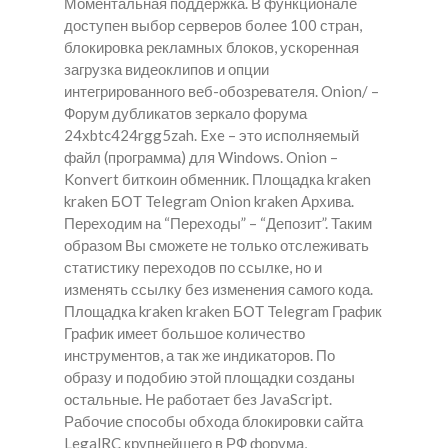
Моментальная поддержка. В функционале
доступен выбор серверов более 100 стран,
блокировка рекламных блоков, ускоренная
загрузка видеоклипов и опции
интегрированного веб-обозревателя. Onion/ –
Форум дубликатов зеркало форума
24xbtc424rgg5zah. Exe – это исполняемый
файл (программа) для Windows. Onion –
Konvert биткоин обменник. Площадка kraken
kraken БОТ Telegram Onion kraken Архива.
Переходим на “Переходы” – “Депозит”. Таким
образом Вы сможете не только отслеживать
статистику переходов по ссылке, но и
изменять ссылку без изменения самого кода.
Площадка kraken kraken БОТ Telegram График
График имеет большое количество
инструментов, а так же индикаторов. По
образу и подобию этой площадки созданы
остальные. Не работает без JavaScript.
Рабочие способы обхода блокировки сайта
LegalRC крупнейшего в РФ форума,