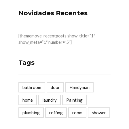
Novidades Recentes
[thememove_recentposts show_title=”1″
show_meta=”1″ number=”5″]
Tags
bathroom
door
Handyman
home
laundry
Painting
plumbing
roffing
room
shower