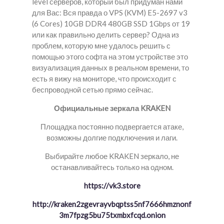
level серверов, который был придуман нами
для Вас: Вся правда о VPS (KVM) E5-2697 v3
(6 Cores) 10GB DDR4 480GB SSD 1Gbps от 19
или как правильно делить сервер? Одна из
проблем, которую мне удалось решить с
помощью этого софта на этом устройстве это
визуализация данных в реальном времени, то
есть я вижу на мониторе, что происходит с
беспроводной сетью прямо сейчас.
Официальные зеркала KRAKEN
Площадка постоянно подвергается атаке,
возможны долгие подключения и лаги.
Выбирайте любое KRAKEN зеркало, не
останавливайтесь только на одном.
https://vk3.store
http://kraken2zgevrayvbqptss5nf7666hmznonf
3m7fpzg5bu75txmbxfcqd.onion