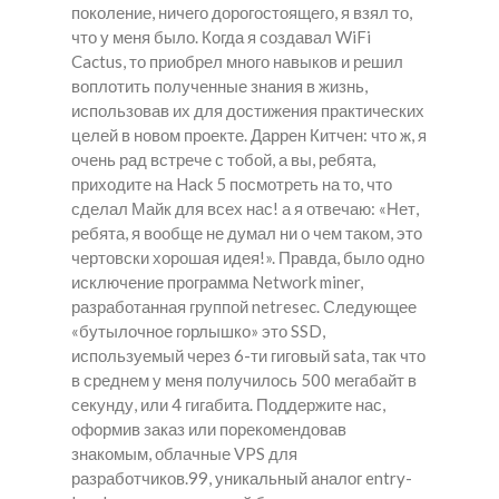
поколение, ничего дорогостоящего, я взял то,
что у меня было. Когда я создавал WiFi
Cactus, то приобрел много навыков и решил
воплотить полученные знания в жизнь,
использовав их для достижения практических
целей в новом проекте. Даррен Китчен: что ж, я
очень рад встрече с тобой, а вы, ребята,
приходите на Hack 5 посмотреть на то, что
сделал Майк для всех нас! а я отвечаю: «Нет,
ребята, я вообще не думал ни о чем таком, это
чертовски хорошая идея!». Правда, было одно
исключение программа Network miner,
разработанная группой netresec. Следующее
«бутылочное горлышко» это SSD,
используемый через 6-ти гиговый sata, так что
в среднем у меня получилось 500 мегабайт в
секунду, или 4 гигабита. Поддержите нас,
оформив заказ или порекомендовав
знакомым, облачные VPS для
разработчиков.99, уникальный аналог entry-