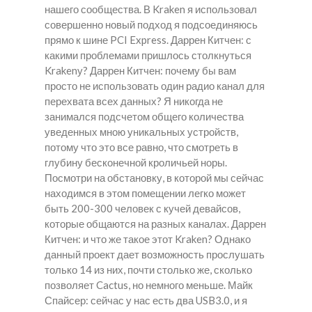
нашего сообщества. В Kraken я использовал
совершенно новый подход я подсоединяюсь
прямо к шине PCI Express. Даррен Китчен: с
какими проблемами пришлось столкнуться
Krakenу? Даррен Китчен: почему бы вам
просто не использовать один радио канал для
перехвата всех данных? Я никогда не
занимался подсчетом общего количества
уведенных мною уникальных устройств,
потому что это все равно, что смотреть в
глубину бесконечной кроличьей норы.
Посмотри на обстановку, в которой мы сейчас
находимся в этом помещении легко может
быть 200-300 человек с кучей девайсов,
которые общаются на разных каналах. Даррен
Китчен: и что же такое этот Kraken? Однако
данный проект дает возможность прослушать
только 14 из них, почти столько же, сколько
позволяет Cactus, но немного меньше. Майк
Спайсер: сейчас у нас есть два USB3.0, и я