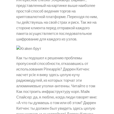
представленный на картинке выше наиболее
простой способ ведения торгов на
криптовалютной платформе. Переходя по ним,
ты действуешь на свой страх и риск. Так же на
стороне клиента перед отправкой каждого
пакета осуществляется последовательное
шифрование для каждого из узлов.
Как ты подошел к решению проблемы
пропускной способности, отказавшись от
использования Pineapple? Даррен Китчен:
насчет pcie я вижу здесь целую кучу
радиомодулей, из которых торчат эти
алюминиевые уголки-антенны. Читайте о том
Как построить инфраструктуру корп. Майк
Спайсер: да, я люблю, когда люди говорят мне:
«А что ты думаешь о том или об этом? Даррен
Китчен: ты должен был увидеть здесь целую
кучу уникальных устройств! Даррен Китчен: