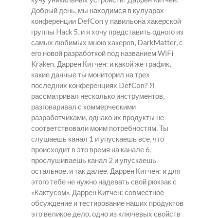
Добрый день, мы находимся в кулуарах
конференции DefCon у павильона хакерской
группы Hack 5, и я хочу представить одного из
самых любимых мною хакеров, DarkMatter, с
его новой разработкой под названием WiFi
Kraken. Даррен Китчен: и какой же трафик,
какие данные ты мониторил на трех
последних конференциях DefCon? Я
рассматривал несколько инструментов,
разговаривал с коммерческими
разработчиками, однако их продукты не
соответствовали моим потребностям. Ты
слушаешь канал 1 и упускаешь все, что
происходит в это время на канале 6,
прослушиваешь канал 2 и упускаешь
остальное, и так далее. Даррен Китчен: и для
этого тебе не нужно надевать свой рюкзак с
«Кактусом». Даррен Китчен: совместное
обсуждение и тестирование наших продуктов
это великое дело, одно из ключевых свойств