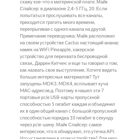
скажу кое-что о материнской плате. Майк
Спайсер: в диапазоне 2,4-5 ГГц, 20. Если
попытаться прослушивать все каналы,
приходится тратить много времени,
перепрыгивая с одного канала на другой.
Примечание переводчика: Майк расположил
на своем устройстве Cactus настоящий ананас
намек на WiFi Pineapple, хакерское
устройство для перехвата беспроводной
связи,. Даррен Китчен: и еще ты говорил о том,
как назвать свое выступление. Хотите видеть
больше интересных материалов? Тут
запущены MDK3, MDK4, всплывает куча
MAC-адресов.д. Поэтому я нашел эти 7
портовые pcie USB-карты пропускной
способностью 5 гигабит каждая и объединил
их в один общий канал с большой пропускной
способностью порядка 10 гигабит в секунду
через pcie-шину. Майк Спайсер: самое
интересное, что я обнаружил, это утечка API.
Что установлено в этом устройстве? Для чего