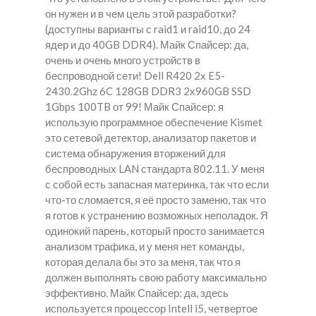
он нужен и в чем цель этой разработки?
(доступны варианты с raid1 и raid10, до 24
ядер и до 40GB DDR4). Майк Спайсер: да,
очень и очень много устройств в
беспроводной сети! Dell R420 2x E5-
2430.2Ghz 6C 128GB DDR3 2x960GB SSD
1Gbps 100TB от 99! Майк Спайсер: я
использую программное обеспечение Kismet
это сетевой детектор, анализатор пакетов и
система обнаружения вторжений для
беспроводных LAN стандарта 802.11. У меня
с собой есть запасная материнка, так что если
что-то сломается, я её просто заменю, так что
я готов к устранению возможных неполадок. Я
одинокий парень, который просто занимается
анализом трафика, и у меня нет команды,
которая делала бы это за меня, так что я
должен выполнять свою работу максимально
эффективно. Майк Спайсер: да, здесь
используется процессор Intell i5, четвертое