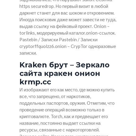
https securedrop. Но первый визит в любой
даркнет станет для вас шоком и откровением.
Иногда поисковик даже может завести не туда,
выдав ссылку на фейковый проект. Onion –
torlinks, модерируемый каталог.onion-ссылок.
Pastebin / Записки Pastebin / Записки
cryptorffquolzz6.onion – CrypTor одноразовые
записки.
Kraken брут – Зеркало
сайта кракен онион
krmp.cc
И изображают его как место, где можно купить
все, что запрещено, от наркотиков,
поддельных паспортов, оружия. Отметим, что
проведение операций возможно только в
криптовалюте. Torch, как и предвещает его
название, постоянно выдает ссылки на
ресурсы, связанные с наркоторговлей.