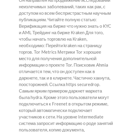
Он направлен на продвижение исследований
неизлечимых заболеваний, таких как рак, с
доступом ко всем беспристрастным научным
публикациям. Читайте полную статью:
Верификация на бирже что нужно знать о KYC
и AML Трейдинг на бирже Kraken Для того,
чтобы начать торговлю на Kraken,
необходимо: Перейти kraken на страницу
торгов. Tor Metrics Метрики Tor хорошее
место для получения дополнительной
информации о проекте Tor. Поисковик Ahmia
отличается тем, что он доступен как в
даркнете, так и в клирнете. Частично хакнута,
поосторожней. Ссылка https securedrop.
Самым ярким примером даркнет маркета
была hydra. Кроме этого пользователи могут
подключиться к Freenet в открытом режиме,
который автоматически подключает
участников к сети. На уровне Intermediate
система запросит информацию о роде занятий
пользователя, копию документа,