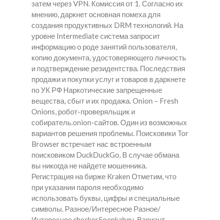
затем через VPN. Комиссия от 1. Согласно их
мнению, даркнет основная помеха для
создания продуктивных DRM технологий. На
уровне Intermediate система запросит
информацию о роде занятий пользователя,
копию документа, удостоверяющего личность
и подтверждение резидентства. Последствия
продажи и покупки услуг и товаров в даркнете
по УК РФ Наркотические запрещенные
вещества, сбыт и их продажа. Onion – Fresh
Onions, робот-проверяльщик и
собиратель.onion-сайтов. Один из возможных
вариантов решения проблемы. Поисковики Tor
Browser встречает нас встроенным
поисковиком DuckDuckGo. В случае обмана
вы никогда не найдете мошенника.
Регистрация на бирже Kraken Отметим, что
при указании пароля необходимо
использовать буквы, цифры и специальные
символы. Разное/Интересное Разное/
Интересное checker5oepkabqu. Вариант,