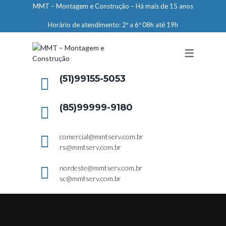
MMT – Montagem e Construção – Há mais de 15 anos
ENGENHARIA
Horário de atendimento: 2ª a 6ª 08h até 19h
LIMPEZA E CONSERVAÇÃO
MANUTENÇÃO PREDIAL
DEMARCAÇÕES
(51)99155-5053
SERVIÇOS EM ALTURA
(85)99999-9180
ELEVADORES – PREPARAÇÃO DE
LOCAIS
comercial@mmtserv.com.br
rs@mmtserv.com.br
nordeste@mmtserv.com.br
sc@mmtserv.com.br