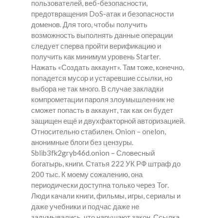
пользователей, веб-безопасности,
предотвращения DoS-атак и безопасности
доменов. Для того, чтобы получить
возможность выполнять данные операции
следует сперва пройти верификацию и
получить как минимум уровень Starter.
Нажать «Создать аккаунт». Там тоже, конечно,
попадется мусор и устаревшие ссылки, но
выбора не так много. В случае закладки
компрометации пароля злоумышленник не
сможет попасть в аккаунт, так как он будет
защищен ещё и двухфакторной авторизацией.
Относительно стабилен. Onion – onelon,
анонимные блоги без цензуры.
Sblib3fk2gryb46d.onion – Словесный
богатырь, книги. Статья 222 УК РФ штраф до
200 тыс. К моему сожалению, она
периодически доступна только через Tor.
Люди качали книги, фильмы, игры, сериалы и
даже учебники и подчас даже не
задумывались, что нарушают закон. Ссылка