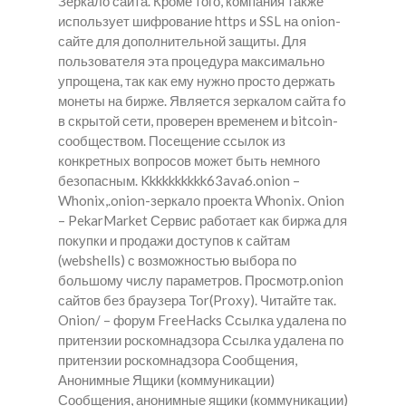
Зеркало сайта. Кроме того, компания также
использует шифрование https и SSL на onion-
сайте для дополнительной защиты. Для
пользователя эта процедура максимально
упрощена, так как ему нужно просто держать
монеты на бирже. Является зеркалом сайта fo
в скрытой сети, проверен временем и bitcoin-
сообществом. Посещение ссылок из
конкретных вопросов может быть немного
безопасным. Kkkkkkkkkk63ava6.onion –
Whonix,.onion-зеркало проекта Whonix. Onion
– PekarMarket Сервис работает как биржа для
покупки и продажи доступов к сайтам
(webshells) с возможностью выбора по
большому числу параметров. Просмотр.onion
сайтов без браузера Tor(Proxy). Читайте так.
Onion/ – форум FreeHacks Ссылка удалена по
притензии роскомнадзора Ссылка удалена по
притензии роскомнадзора Сообщения,
Анонимные Ящики (коммуникации)
Сообщения, анонимные ящики (коммуникации)