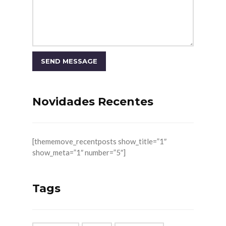
Novidades Recentes
[thememove_recentposts show_title=”1″
show_meta=”1″ number=”5″]
Tags