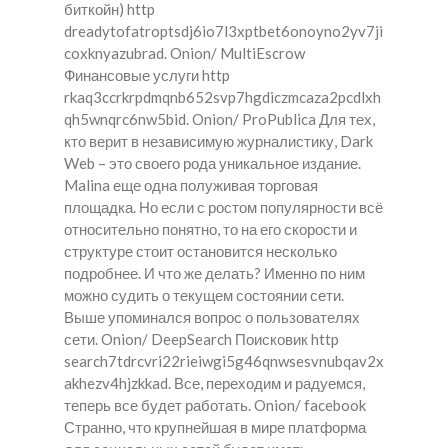
биткойн) http
dreadytofatroptsdj6io7l3xptbet6onoyno2yv7ji
coxknyazubrad. Onion/ MultiEscrow
Финансовые услуги http
rkaq3ccrkrpdmqnb652svp7hgdiczmcaza2pcdlxh
qh5wnqrc6nw5bid. Onion/ ProPublica Для тех,
кто верит в независимую журналистику, Dark
Web – это своего рода уникальное издание.
Malina еще одна полуживая торговая
площадка. Но если с ростом популярности всё
относительно понятно, то на его скорости и
структуре стоит остановится несколько
подробнее. И что же делать? Именно по ним
можно судить о текущем состоянии сети.
Выше упоминался вопрос о пользователях
сети. Onion/ DeepSearch Поисковик http
search7tdrcvri22rieiwgi5g46qnwsesvnubqav2x
akhezv4hjzkkad. Все, переходим и радуемся,
теперь все будет работать. Onion/ facebook
Странно, что крупнейшая в мире платформа