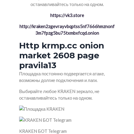
останавливайтесь только на одном.
https://vk3.store
http://kraken2zgevrayvbqptss5nf7666hmznonf
3m7fpzg5bu75txmbxfcqd.onion
Http krmp.cc onion
market 2608 page
pravila13
Площадка постоянно подвергается атаке,
возможны долгие подключения и лаги.
Выбирайте любое KRAKEN зеркало, не
останавливайтесь только на одном.
KRAKEN БОТ Telegram