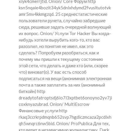
xiyk4cmerrjtid. Onion/ Core Форум http
ksn5nqaie4bozit34yk5dnlxhdymd2fvusltutotvk
amr5mv4kkmgzqd. 25 среднестатистические
пользователи рунета, случайно забредшие
сюда, решивше задать очередной волнующий
их вопрос. Onion/ Услуги Tor Hacker Вы когда-
нибудь хотели вырубить кого-то, кто вас
разозлил, но понятия не имел, как это
сделать? Попробуем разобраться, как и
почему мы пришли к текущему состоянию
этой сети, что делать и даже кто (или, скорее
что) виноват(о). У вас есть способ
подписаться на вещи (анонимная электронная
почта а также заплатить за них (анонимный
биткойн) http
dreadytofatroptsdj6io7l3xptbet6onoyno2yv7ji
coxknyazubrad. Onion/ MultiEscrow
Финансовые услуги http
rkaq3ccrkrpdmqnb652svp7hgdiczmcaza2pcdlxh
qh5wnqrc6nw5bid. Onion/ ProPublica Для тех,
кто верит в независимую журналистику, Dark