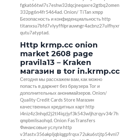
fgkat66twl7s7eshw32dqcjneqaxre2gtbq2omen
332pg6n4fr5464ad. Onion/ TiTan xmpp
Безопасность и конфиденциальность http
titanxsu7bfd7vlyyffilprauwngr4acbnz27ulfhyxr
qutu7atyptad.
Http krmp.cc onion
market 2608 page
pravila13 – Kraken
магазин в tor in.krmp.cc
Сегодня мы расскажем вам, как можно
попасть в даркнет без браузера Tor и
дополнительных анонимайзеров. Onion/
Quality Credit Cards Store Магазин
качественных кредитных карт http
i4niz4z3nhqd2j2tl4iqzjyf3k543wljhzrqyv34r7h
qmpbmlisaohqd. Onion FasTransfers
Финансовые услуги http
v3fastv356akpljqblqgpfrqsx72uku6stjtp54vnl7