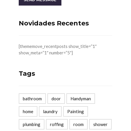
Novidades Recentes
[thememove_recentposts show_title=”1″
show_meta=”1″ number=”5″]
Tags
bathroom
door
Handyman
home
laundry
Painting
plumbing
roffing
room
shower