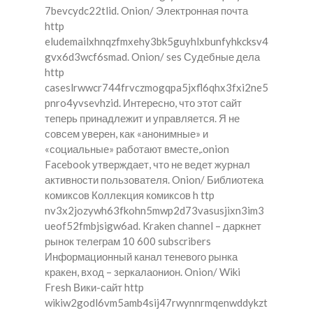
7bevcydc22tlid. Onion/ Электронная почта
http
eludemailxhnqzfmxehy3bk5guyhlxbunfyhkcksv4
gvx6d3wcf6smad. Onion/ ses Судебные дела
http
caseslrwwcr744frvczmogqpa5jxfl6qhx3fxi2ne5
pnro4yvsevhzid. Интересно, что этот сайт
теперь принадлежит и управляется. Я не
совсем уверен, как «анонимные» и
«социальные» работают вместе,.onion
Facebook утверждает, что не ведет журнал
активности пользователя. Onion/ Библиотека
комиксов Коллекция комиксов h ttp
nv3x2jozywh63fkohn5mwp2d73vasusjixn3im3
ueof52fmbjsigw6ad. Kraken channel – даркнет
рынок телеграм 10 600 subscribers
Информационный канал теневого рынка
кракен, вход – зеркалаонион. Onion/ Wiki
Fresh Вики-сайт http
wikiw2godl6vm5amb4sij47rwynnrmqenwddykzt