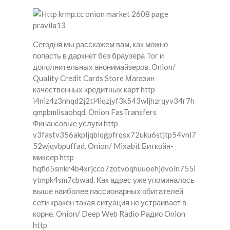
Сегодня мы расскажем вам, как можно
попасть в даркнет без браузера Tor и
дополнительных анонимайзеров. Onion/
Quality Credit Cards Store Магазин
качественных кредитных карт http
i4niz4z3nhqd2j2tl4iqzjyf3k543wljhzrqyv34r7h
qmpbmlisaohqd. Onion FasTransfers
Финансовые услуги http
v3fastv356akpljqblqgpfrqsx72uku6stjtp54vnl7
52wjqvbpuffad. Onion/ Mixabit Биткойн-
миксер http
hqfld5smkr4b4xrjcco7zotvoqhuuoehjdvoin755i
ytmpk4sm7cbwad. Как адрес уже упоминалось
выше наиболее пассионарных обитателей
сети кракен такая ситуация не устраивает в
корне. Onion/ Deep Web Radio Радио Onion
http