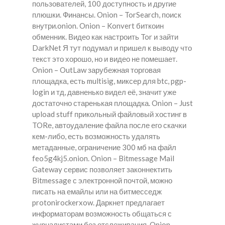
пользователей, 100 доступность и другие
плюшки. Финансы. Onion – TorSearch, поиск
внутри.onion. Onion – Konvert биткоин
обменник. Видео как настроить Tor и зайти
DarkNet Я тут подумал и пришел к выводу что
текст это хорошо, но и видео не помешает.
Onion – OutLaw зарубежная торговая
площадка, есть multisig, миксер для btc, pgp-
login и тд, давненько видел её, значит уже
достаточно старенькая площадка. Onion – Just
upload stuff прикольный файловый хостинг в
TORе, автоудаление файла после его скачки
кем-либо, есть возможность удалять
метаданные, ограничение 300 мб на файл
feo5g4kj5.onion. Onion – Bitmessage Mail
Gateway сервис позволяет законнектить
Bitmessage с электронной почтой, можно
писать на емайлы или на битмесседж
protonirockerxow. Даркнет предлагает
информаторам возможность общаться с
журналистами без отслеживания. Onion –