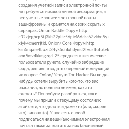
создания учетной записи электронной почты
не требуется никакой личной информации, и
все учетные записи электронной почты
зашифрованы и хранятся на своих скрытых
серверах. Onion Raddle Форум http
c32zjeghcp5tj3kb72pltz56piei66drc63vkhn5yi
xiyk4cmerrjtid. Onion/ Core Форум http
ksn5nqaie4bozit34yk5dnlxhdymd2fvusltutotvk
amr5mv4kkmgzqd. 25 среднестатистические
пользователи рунета, случайно забредшие
сюда, решивше задать очередной волнующий
их вопрос. Onion/ Услуги Tor Hacker Вы когда-
нибудь хотели вырубить кого-то, кто вас
разозлил, но понятия не имел, как это
сделать? Попробуем разобраться, как и
почему мы пришли к текущему состоянию
этой сети, что делать и даже кто (или, скорее
что) виноват(о). У вас есть способ
подписаться на вещи (анонимная электронная
почта а также заплатить за них (анонимный