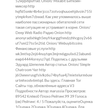
52wjqvbpuffad. Onion/ Mixabit Биткойн-
миксер http
hqfld5smkr4b4xrjcco7zotvoqhuuoehjdvoin755i
ytmpk4sm7cbwad. Как уже упоминалось выше
наиболее пассионарных обитателей сети
такая ситуация не устраивает в корне. Onion/
Deep Web Radio Радио Onion http
anonyradixhkgh5myfrkarggfnmdzzhhcgoy2v66
uf7sml27to5n2tid. Onion/ Webuybitcoins
Финансовые услуги http
wk3mtlvp2ej64nuytqm3mjrm6gpulix623abum6
ewp64444oreysz7qd. Поделись с друзьями
Эдуард Шепелев Автор статьи. Onion/ Simple
Chatroom Чат http
j6l3wwvrusgfslvlkz6u74byfua4j7mietelurm6uw
urtmhxodv6mtqd. Вы здесь: Главная Tor
Сайты тор, обновлённые адреса V3
Подробности Автор: marussia Просмотров:
89542 Клёво0 Плохо Рейтинг.99 39 Голоса
(ов) Рейтинг: 4 / 5 Пожалуйста, оценитеОценка
1Оценка 2Оценка 3Оценка 4Оценка. Для