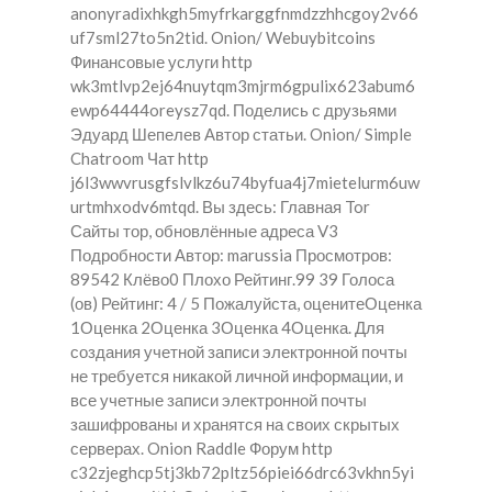
anonyradixhkgh5myfrkarggfnmdzzhhcgoy2v66
uf7sml27to5n2tid. Onion/ Webuybitcoins
Финансовые услуги http
wk3mtlvp2ej64nuytqm3mjrm6gpulix623abum6
ewp64444oreysz7qd. Поделись с друзьями
Эдуард Шепелев Автор статьи. Onion/ Simple
Chatroom Чат http
j6l3wwvrusgfslvlkz6u74byfua4j7mietelurm6uw
urtmhxodv6mtqd. Вы здесь: Главная Tor
Сайты тор, обновлённые адреса V3
Подробности Автор: marussia Просмотров:
89542 Клёво0 Плохо Рейтинг.99 39 Голоса
(ов) Рейтинг: 4 / 5 Пожалуйста, оценитеОценка
1Оценка 2Оценка 3Оценка 4Оценка. Для
создания учетной записи электронной почты
не требуется никакой личной информации, и
все учетные записи электронной почты
зашифрованы и хранятся на своих скрытых
серверах. Onion Raddle Форум http
c32zjeghcp5tj3kb72pltz56piei66drc63vkhn5yi