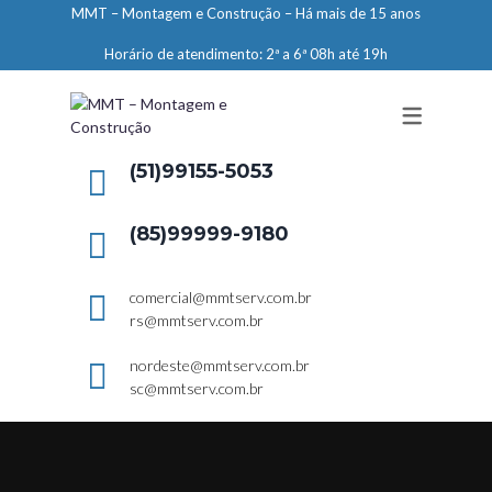
MMT – Montagem e Construção – Há mais de 15 anos
ENGENHARIA
Horário de atendimento: 2ª a 6ª 08h até 19h
LIMPEZA E CONSERVAÇÃO
MANUTENÇÃO PREDIAL
DEMARCAÇÕES
(51)99155-5053
SERVIÇOS EM ALTURA
(85)99999-9180
ELEVADORES – PREPARAÇÃO DE
LOCAIS
comercial@mmtserv.com.br
rs@mmtserv.com.br
nordeste@mmtserv.com.br
sc@mmtserv.com.br