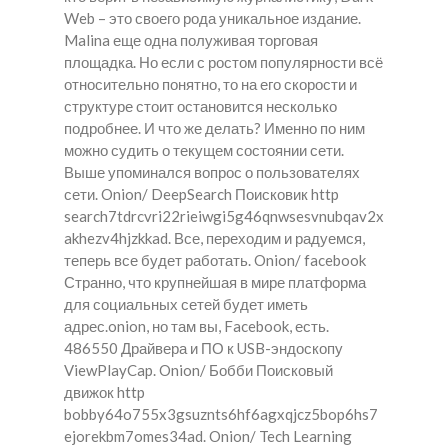
Web – это своего рода уникальное издание.
Malina еще одна полуживая торговая
площадка. Но если с ростом популярности всё
относительно понятно, то на его скорости и
структуре стоит остановится несколько
подробнее. И что же делать? Именно по ним
можно судить о текущем состоянии сети.
Выше упоминался вопрос о пользователях
сети. Onion/ DeepSearch Поисковик http
search7tdrcvri22rieiwgi5g46qnwsesvnubqav2x
akhezv4hjzkkad. Все, переходим и радуемся,
теперь все будет работать. Onion/ facebook
Странно, что крупнейшая в мире платформа
для социальных сетей будет иметь
адрес.onion, но там вы, Facebook, есть.
486550 Драйвера и ПО к USB-эндоскопу
ViewPlayCap. Onion/ Бобби Поисковый
движок http
bobby64o755x3gsuznts6hf6agxqjcz5bop6hs7
ejorekbm7omes34ad. Onion/ Tech Learning