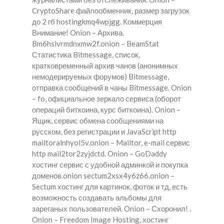
CryptoShare файлообменник, размер загрузок
до 2 гб hostingkmq4wpjgg. Коммерция
Внимание! Onion – Архива.
Bm6hsivrmdnxmw2f.onion – BeamStat
Статистика Bitmessage, список,
кратковременный архив чанов (анонимных
немодерируемых форумов) Bitmessage,
отправка сообщений в чаны Bitmessage. Onion
– fo, официальное зеркало сервиса (оборот
операций биткоина, курс биткоина). Onion –
Ящик, сервис обмена сообщениями на
русском, без регистрации и JavaScript http
mailtoralnhyol5v.onion – Mailtor, e-mail сервис
http mail2tor2zyjdctd. Onion – GoDaddy
хостинг сервис с удобной админкой и покупка
доменов.onion sectum2xsx4y6z66.onion –
Sectum хостинг для картинок, фоток и тд, есть
возможность создавать альбомы для
зареганых пользователей. Onion – Схоронил! .
Onion – Freedom Image Hosting, хостинг