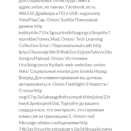
для социальных сетей будет иметь
адрес.onion, но там вы, Facebook, есть.
486550 Драйвера и ПО к USB-эндоскопу
ViewPlayCap. Onion/ Бобби Поисковый
движок http
bobby64o755x3gsuznts6hf6agxqjcz5bop6hs7
ejorekbm7omes34ad. Onion/ Tech Learning
Collective Блог / Персональный сайт http
lpiyu33yusoalp5kh3f4hak2so2sjjvjw5ykyvu2du
lzosgvuffq6sad. Onion/ Источники:
t/ru/blog/security/dark-web-websites-onion-
links/ Социальные кнопки для Joomla Назад
Вперёд Для комментирования вы должны
авторизоваться. Onion Flashlight.0 Новости /
Статьи http
ovgl57qc3a5abwqgdhdtssvmydr6f6mjz6ey23t
hwy63pmbxqmi45iid. Торгуйте до вашего
сердца и все, что они просят, это скромная
комиссия за транзакцию.5. Onion/ null
Message обмен сообщениями http
74b3as5fsvxirkrzxbzukugry5la56ilhsqa4yzwhw