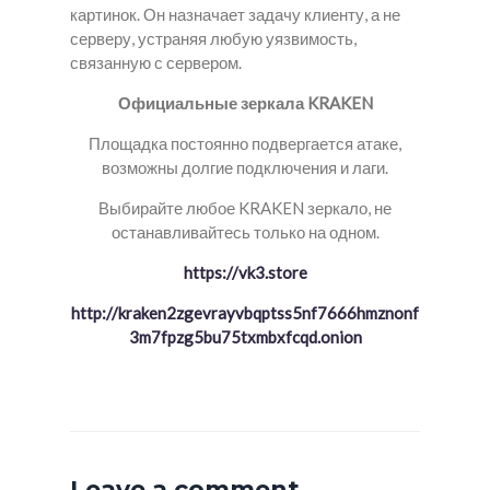
картинок. Он назначает задачу клиенту, а не
серверу, устраняя любую уязвимость,
связанную с сервером.
Официальные зеркала KRAKEN
Площадка постоянно подвергается атаке,
возможны долгие подключения и лаги.
Выбирайте любое KRAKEN зеркало, не
останавливайтесь только на одном.
https://vk3.store
http://kraken2zgevrayvbqptss5nf7666hmznonf
3m7fpzg5bu75txmbxfcqd.onion
Leave a comment