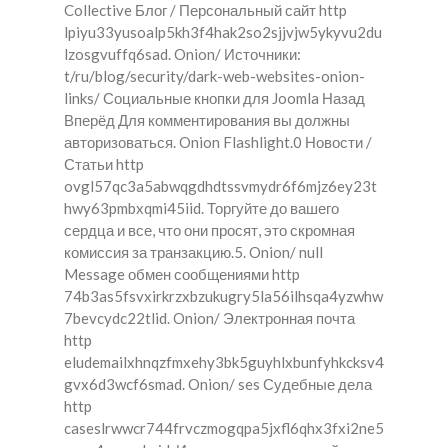
Collective Блог / Персональный сайт http
lpiyu33yusoalp5kh3f4hak2so2sjjvjw5ykyvu2du
lzosgvuffq6sad. Onion/ Источники:
t/ru/blog/security/dark-web-websites-onion-
links/ Социальные кнопки для Joomla Назад
Вперёд Для комментирования вы должны
авторизоваться. Onion Flashlight.0 Новости /
Статьи http
ovgl57qc3a5abwqgdhdtssvmydr6f6mjz6ey23t
hwy63pmbxqmi45iid. Торгуйте до вашего
сердца и все, что они просят, это скромная
комиссия за транзакцию.5. Onion/ null
Message обмен сообщениями http
74b3as5fsvxirkrzxbzukugry5la56ilhsqa4yzwhw
7bevcydc22tlid. Onion/ Электронная почта
http
eludemailxhnqzfmxehy3bk5guyhlxbunfyhkcksv4
gvx6d3wcf6smad. Onion/ ses Судебные дела
http
caseslrwwcr744frvczmogqpa5jxfl6qhx3fxi2ne5