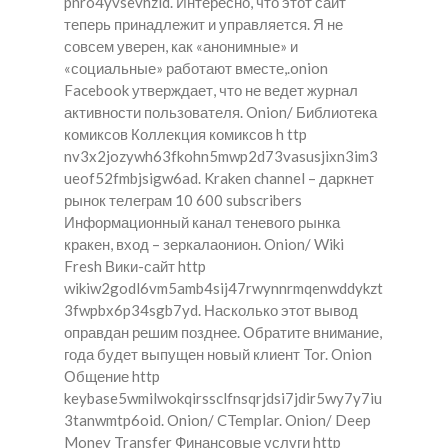
pnro4yvsevhzid. Интересно, что этот сайт
теперь принадлежит и управляется. Я не
совсем уверен, как «анонимные» и
«социальные» работают вместе,.onion
Facebook утверждает, что не ведет журнал
активности пользователя. Onion/ Библиотека
комиксов Коллекция комиксов h ttp
nv3x2jozywh63fkohn5mwp2d73vasusjixn3im3
ueof52fmbjsigw6ad. Kraken channel – даркнет
рынок телеграм 10 600 subscribers
Информационный канал теневого рынка
кракен, вход – зеркалаонион. Onion/ Wiki
Fresh Вики-сайт http
wikiw2godl6vm5amb4sij47rwynnrmqenwddykzt
3fwpbx6p34sgb7yd. Насколько этот вывод
оправдан решим позднее. Обратите внимание,
года будет выпущен новый клиент Tor. Onion
Общение http
keybase5wmilwokqirssclfnsqrjdsi7jdir5wy7y7iu
3tanwmtp6oid. Onion/ CTemplar. Onion/ Deep
Money Transfer Финансовые услуги http