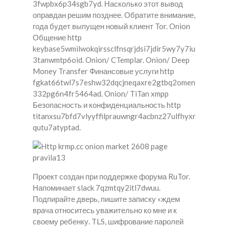
3fwpbx6p34sgb7yd. Насколько этот вывод
оправдан решим позднее. Обратите внимание,
года будет выпущен новый клиент Tor. Onion
Общение http
keybase5wmilwokqirssclfnsqrjdsi7jdir5wy7y7iu
3tanwmtp6oid. Onion/ CTemplar. Onion/ Deep
Money Transfer Финансовые услуги http
fgkat66twl7s7eshw32dqcjneqaxre2gtbq2omen
332pg6n4fr5464ad. Onion/ TiTan xmpp
Безопасность и конфиденциальность http
titanxsu7bfd7vlyyffilprauwngr4acbnz27ulfhyxr
qutu7atyptad.
Проект создан при поддержке форума RuTor.
Напоминает slack 7qzmtqy2itl7dwuu.
Подпирайте дверь, пишите записку «ждем
врача относитесь уважительно ко мне и к
своему ребенку. TLS, шифрование паролей