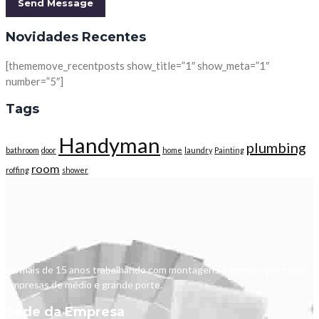
Novidades Recentes
[thememove_recentposts show_title=”1″ show_meta=”1″
number=”5″]
Tags
Handyman
plumbing
bathroom
door
home
laundry
Painting
room
roffing
shower
Há mais de 15 anos trabalhando com montagens e construções para
empresas de médio e grande porte.
Sede da Empresa