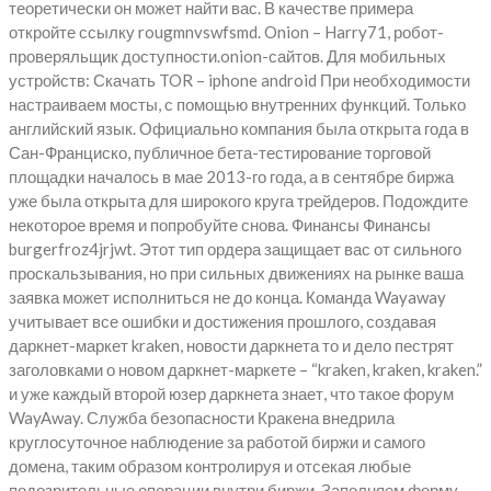
теоретически он может найти вас. В качестве примера
откройте ссылку rougmnvswfsmd. Onion – Harry71, робот-
проверяльщик доступности.onion-сайтов. Для мобильных
устройств: Скачать TOR – iphone android При необходимости
настраиваем мосты, с помощью внутренних функций. Только
английский язык. Официально компания была открыта года в
Сан-Франциско, публичное бета-тестирование торговой
площадки началось в мае 2013-го года, а в сентябре биржа
уже была открыта для широкого круга трейдеров. Подождите
некоторое время и попробуйте снова. Финансы Финансы
burgerfroz4jrjwt. Этот тип ордера защищает вас от сильного
проскальзывания, но при сильных движениях на рынке ваша
заявка может исполниться не до конца. Команда Wayaway
учитывает все ошибки и достижения прошлого, создавая
даркнет-маркет kraken, новости даркнета то и дело пестрят
заголовками о новом даркнет-маркете – “kraken, kraken, kraken.”
и уже каждый второй юзер даркнета знает, что такое форум
WayAway. Служба безопасности Кракена внедрила
круглосуточное наблюдение за работой биржи и самого
домена, таким образом контролируя и отсекая любые
подозрительные операции внутри биржи. Заполняем форму