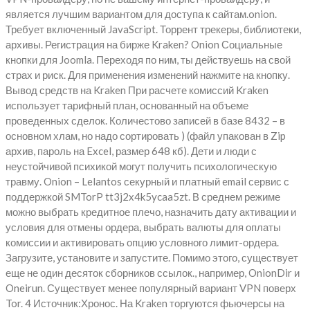
является лучшим вариантом для доступа к сайтам.onion.
Требует включенный JavaScript. Торрент трекеры, библиотеки,
архивы. Регистрация на бирже Kraken? Onion Социальные
кнопки для Joomla. Переходя по ним, ты действуешь на свой
страх и риск. Для применения изменений нажмите на кнопку.
Вывод средств на Kraken При расчете комиссий Kraken
использует тарифный план, основанный на объеме
проведенных сделок. Количестово записей в базе 8432 – в
основном хлам, но надо сортировать ) (файл упакован в Zip
архив, пароль на Excel, размер 648 кб). Дети и люди с
неустойчивой психикой могут получить психологическую
травму. Onion – Lelantos секурный и платный email сервис с
поддержкой SMTorP tt3j2x4k5ycaa5zt. В среднем режиме
можно выбрать кредитное плечо, назначить дату активации и
условия для отмены ордера, выбрать валюты для оплаты
комиссии и активировать опцию условного лимит-ордера.
Загрузите, установите и запустите. Помимо этого, существует
еще не один десяток сборников ссылок., например, OnionDir и
Oneirun. Существует менее популярный вариант VPN поверх
Tor. 4 Источник:Хронос. На Kraken торгуются фьючерсы на