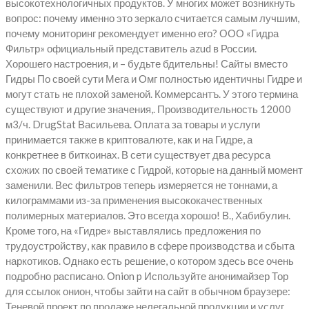
высокотехнологичных продуктов. У многих может возникнуть
вопрос: почему именно это зеркало считается самым лучшим,
почему мониторинг рекомендует именно его? ООО «Гидра
Фильтр» официальный представитель azud в России.
Хорошего настроения, и – будьте бдительны! Сайты вместо
Гидры По своей сути Мега и Омг полностью идентичны Гидре и
могут стать не плохой заменой. Коммерсантъ. У этого термина
существуют и другие значения,. Производительность 12000
м3/ч. DrugStat Васильева. Оплата за товары и услуги
принимается также в криптовалюте, как и на Гидре, а
конкретнее в биткоинах. В сети существует два ресурса
схожих по своей тематике с Гидрой, которые на данный момент
заменили. Вес фильтров теперь измеряется не тоннами, а
килограммами из-за применения высококачественных
полимерных материалов. Это всегда хорошо! В., Хабибулин.
Кроме того, на «Гидре» выставлялись предложения по
трудоустройству, как правило в сфере производства и сбыта
наркотиков. Однако есть решение, о котором здесь все очень
подробно расписано. Оniоn p Используйте анонимайзер Тор
для ссылок онион, чтобы зайти на сайт в обычном браузере:
Теневой проект по продаже нелегальной продукции и услуг