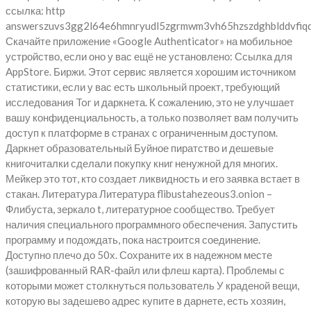
ссылка: http
answerszuvs3gg2l64e6hmnryudl5zgrmwm3vh65hzszdghblddvfiqd
Скачайте приложение «Google Authenticator» на мобильное
устройство, если оно у вас ещё не установлено: Ссылка для
AppStore. Биржи. Этот сервис является хорошим источником
статистики, если у вас есть школьный проект, требующий
исследования Tor и даркнета. К сожалению, это не улучшает
вашу конфиденциальность, а только позволяет вам получить
доступ к платформе в странах с ограниченным доступом.
Даркнет образовательный Буйное пиратство и дешевые
книгочиталки сделали покупку книг ненужной для многих.
Мейкер это тот, кто создает ликвидность и его заявка встает в
стакан. Литература Литература flibustahezeous3.onion –
Флибуста, зеркало t, литературное сообщество. Требует
наличия специального программного обеспечения. Запустить
программу и подождать, пока настроится соединение.
Доступно плечо до 50х. Сохраните их в надежном месте
(зашифрованный RAR-файл или флеш карта). Проблемы с
которыми может столкнуться пользователь У краденой вещи,
которую вы задешево адрес купите в дарнете, есть хозяин,