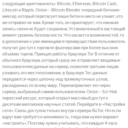
следующие криптовалюты: Bitcoin, Ethereum, Bitcoin Cash,
Litecoin и Ripple. Onion – Bitcoin Blender очередной биткоин-
миксер, который перетасует ваши битки и никто не узнает, кто
же отправил их вам. Кроме того, он гарантирует, что никакая
запись связи не будет сохранена. Установленный в настоящий
момент уровень безопасности. Что касается возможностей, то
в дополнение к уже имеющимся преимуществам пользователь
получит доступ к торговле фьючерсами при более высоких
объемах торгов. Принцип работы браузера Tor В отличие от
обычного браузера, который сразу же отправляет вводимые
пользователем данные на сервер, позволяя третьим лицам
узнавать его местоположение, в браузере Tor данные
передаются через цепочку нод промежуточных узлов,
раскиданных по всему миру. Перенаправляет его через
сервер, выбранный самим пользователем. Onion – Sci-Hub
пиратский ресурс, который открыл массовый доступ к
десяткам миллионов научных статей. Перейдите в «Настройки
сети». Связь доступна только внутри сервера RuTor. Но если
вдруг вам требуется анонимность, тогда вам нужен вариант
«настроить». Поэтому нужно учитывать, что каждые 4 часа