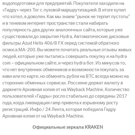
водоподготовки для предприятий. Покупатели заходили на
«Гидру» через Tor с луковой маршрутизацией. В итоге купил
что хотел, я доволен. Как мы знаем “рынок не терпит пустоты”
и в теневом интернет пространстве стали набирать
популярность два других аналогичных сайта, которые уже
существовали до закрытия Hydra. Автоматические дисковые
фильтры Azud Helix 406/8 FX перед системой обратного
осмоса МА-200. Вы можете почитать реальные отзывы живых
людей, которые уже пытались совершить покупку и на hydra
com – официальном сайте, и через hydra бот. Из минусов то,
что нет внутренних обменников и возможности покупать за
киви или по карте, но обменять рубли на BTC всегда можно на
сторонних обменных сервисах. Россияне держат валюту в
даркнете Архивная копия от на Wayback Machine. Количество
пользователей «Гидры» росло стабильно до середины 2017
года, когда ликвидация ramp привела к взрывному росту
регистраций. Инфо / 24 Лента, которая победила Гидру
Архивная копия от на Wayback Machine.
Официальные зеркала KRAKEN