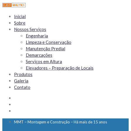
Inicial
Sobre
Nossos Serviços
Engenharia
Limpeza e Conservação
Manutenção Predial
Demarcações
Serviços em Altura
Elevadores – Preparação de Locais
Produtos
Galeria
Contato
MMT – Montagem e Construção – Há mais de 15 anos