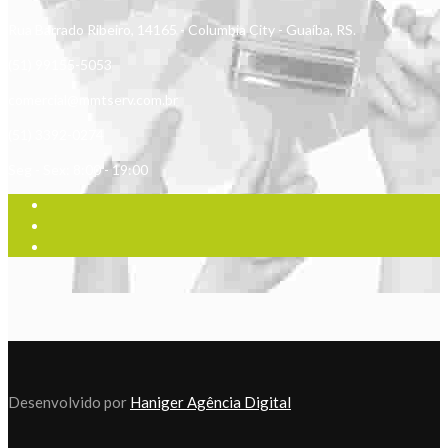
Rua Barrado Ribeiro, 14165 - Columbia City - Guaíba, RS.
(51) 99155-5053
comercial@mmtserv.com.br
(51) 3392-0274
Seg - Sex: 8:00 - 19:00
Desenvolvido por
Haniger Agência Digital