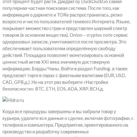
этот процент будет расти. ДакДакГоу DuckDuckGo самая
популярная частная поисковая система. После того, как
информация о даркнете и TORе распространилась, резко
возросло и число пользователей теневого Интернета. Языке,
покрывает множество стран и представлен широкий спектр
товаров (в основном вещества). Onion – cryptex note сервис
одноразовых записок, уничтожаются после просмотра. Это
обеспечивает пользователям определённую свободу
действий. Площадка позволяет монетизировать основной
ценностный актив XXI века значимую достоверную
информацию. Борды/Чаны. Войти в раздел Funding. а также
предлагает торги в парах с фиатными валютами (EUR, USD,
CAD, GPB.д.). Но на этот раз выберите «Настройки
безопасности». BTC, ETH, EOS, ADA, XRP, BCH.д.
Когда все процедуры завершены и вы забрали товар у
курьера, удалите все данные о сделке, включая фотографии, с
телефона и компьютера. Предприятия, ориентированного на
производство и разработку современных