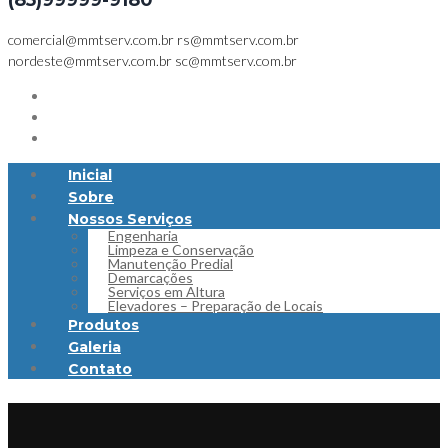
(85)99999-9180
comercial@mmtserv.com.br
rs@mmtserv.com.br
nordeste@mmtserv.com.br
sc@mmtserv.com.br
Inicial
Sobre
Nossos Serviços
Engenharia
Limpeza e Conservação
Manutenção Predial
Demarcações
Serviços em Altura
Elevadores – Preparação de Locais
Produtos
Galeria
Contato