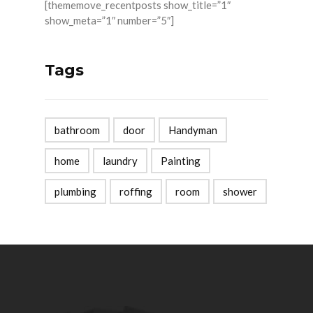
[thememove_recentposts show_title=”1″
show_meta=”1″ number=”5″]
Tags
bathroom
door
Handyman
home
laundry
Painting
plumbing
roffing
room
shower