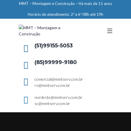
MMT – Montagem e Construção – Há mais de 15 anos
ENGENHARIA
Horário de atendimento: 2ª a 6ª 08h até 19h
LIMPEZA E CONSERVAÇÃO
MANUTENÇÃO PREDIAL
DEMARCAÇÕES
(51)99155-5053
SERVIÇOS EM ALTURA
(85)99999-9180
ELEVADORES – PREPARAÇÃO DE
LOCAIS
comercial@mmtserv.com.br
rs@mmtserv.com.br
nordeste@mmtserv.com.br
sc@mmtserv.com.br