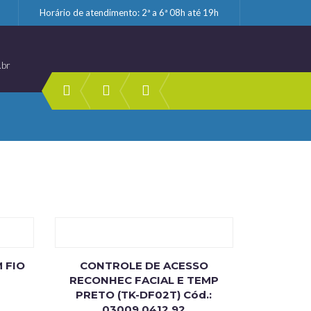
Horário de atendimento: 2ª a 6ª 08h até 19h
.br
 FIO
CONTROLE DE ACESSO
RECONHEC FACIAL E TEMP
PRETO (TK-DF02T) Cód.:
03009.0412.92