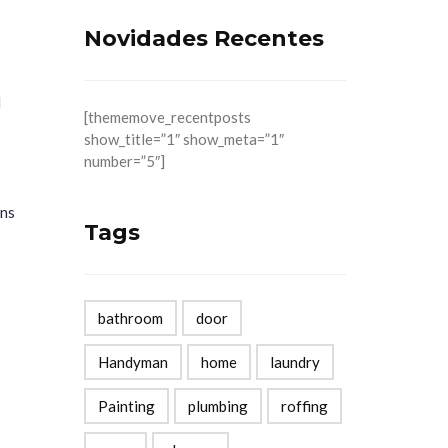
Novidades Recentes
d
[thememove_recentposts
show_title=”1″ show_meta=”1″
number=”5″]
ns
Tags
bathroom
door
Handyman
home
laundry
Painting
plumbing
roffing