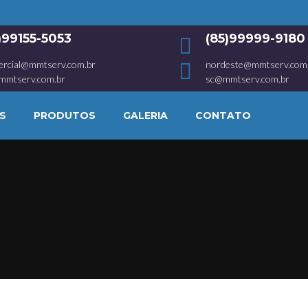
1)99155-5053
(85)99999-9180
ercial@mmtserv.com.br
nordeste@mmtserv.com
mmtserv.com.br
sc@mmtserv.com.br
S
PRODUTOS
GALERIA
CONTATO