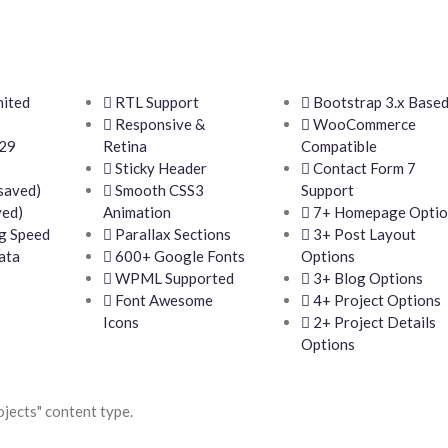
mited
RTL Support
Bootstrap 3.x Base
Responsive &
WooCommerce
$29
Retina
Compatible
Sticky Header
Contact Form 7
saved)
Smooth CSS3
Support
ved)
Animation
7+ Homepage Optio
g Speed
Parallax Sections
3+ Post Layout
ata
600+ Google Fonts
Options
WPML Supported
3+ Blog Options
Font Awesome
4+ Project Options
Icons
2+ Project Details
Options
ojects" content type.