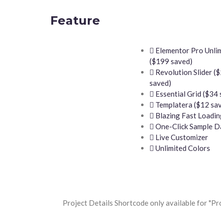
Feature
Elementor Pro Unli
($199 saved)
Revolution Slider (
saved)
Essential Grid ($34 
Templatera ($12 sa
Blazing Fast Loadin
One-Click Sample D
Live Customizer
Unlimited Colors
Project Details Shortcode only available for "Pr