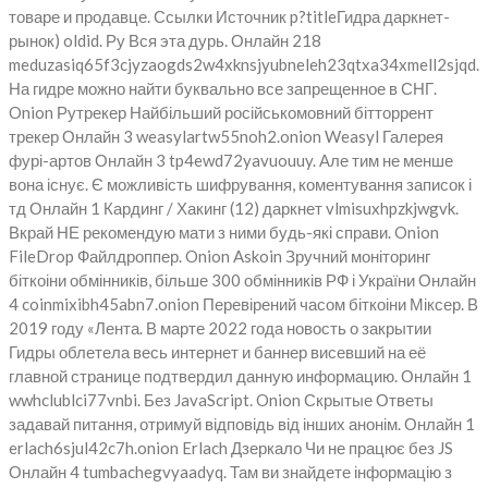
товаре и продавце. Ссылки Источник p?titleГидра даркнет-
рынок) oldid. Ру Вся эта дурь. Онлайн 218
meduzasiq65f3cjyzaogds2w4xknsjyubneleh23qtxa34xmell2sjqd.
На гидре можно найти буквально все запрещенное в СНГ.
Onion Рутрекер Найбільший російськомовний бітторрент
трекер Онлайн 3 weasylartw55noh2.onion Weasyl Галерея
фурі-артов Онлайн 3 tp4ewd72yavuouuy. Але тим не менше
вона існує. Є можливість шифрування, коментування записок і
тд Онлайн 1 Кардинг / Хакинг (12) даркнет vlmisuxhpzkjwgvk.
Вкрай НЕ рекомендую мати з ними будь-які справи. Onion
FileDrop Файлдроппер. Onion Askoin Зручний моніторинг
біткоіни обмінників, більше 300 обмінників РФ і України Онлайн
4 coinmixibh45abn7.onion Перевірений часом біткоіни Міксер. В
2019 году «Лента. В марте 2022 года новость о закрытии
Гидры облетела весь интернет и баннер висевший на её
главной странице подтвердил данную информацию. Онлайн 1
wwhclublci77vnbi. Без JavaScript. Onion Скрытые Ответы
задавай питання, отримуй відповідь від інших анонім. Онлайн 1
erlach6sjul42c7h.onion Erlach Дзеркало Чи не працює без JS
Онлайн 4 tumbachegvyaadyq. Там ви знайдете інформацію з