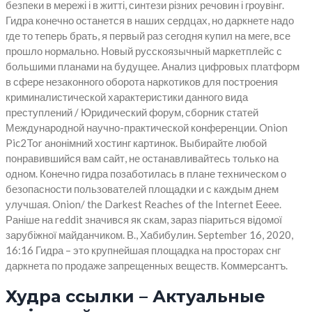
безпеки в мережі і в житті, синтези різних речовин і гроувінг.
Гидра конечно останется в наших сердцах, но даркнете надо
где то теперь брать, я первый раз сегодня купил на меге, все
прошло нормально. Новый русскоязычный маркетплейс с
большими планами на будущее. Анализ цифровых платформ
в сфере незаконного оборота наркотиков для построения
криминалистической характеристики данного вида
преступлений / Юридический форум, сборник статей
Международной научно-практической конференции. Onion
Pic2Tor анонімний хостинг картинок. Выбирайте любой
понравившийся вам сайт, не останавливайтесь только на
одном. Конечно гидра позаботилась в плане техническом о
безопасности пользователей площадки и с каждым днем
улучшая. Onion/ the Darkest Reaches of the Internet Ееее.
Раніше на reddit значився як скам, зараз піариться відомої
зарубіжної майданчиком. В., Хабибулин. September 16, 2020,
16:16 Гидра – это крупнейшая площадка на просторах снг
даркнета по продаже запрещенных веществ. Коммерсантъ.
Худра ссылки – Актуальные