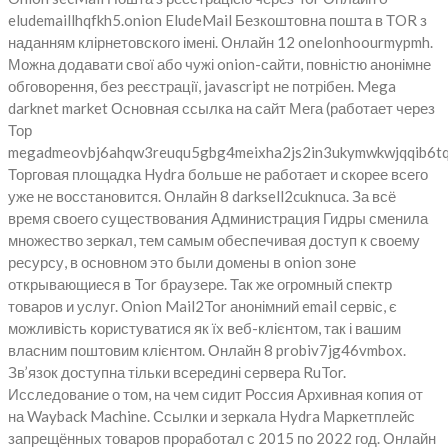
eludemaillhqfkh5.onion EludeMail Безкоштовна пошта в ТOR з
наданням клірнетовского імені. Онлайн 12 onelonhoourmypmh.
Можна додавати свої або чужі onion-сайти, повністю анонімне
обговорення, без реєстрації, javascript не потрібен. Mega
darknet market Основная ссылка на сайт Мега (работает через
Тор
megadmeovbj6ahqw3reuqu5gbg4meixha2js2in3ukymwkwjqqib6tq
Торговая площадка Hydra больше не работает и скорее всего
уже не восстановится. Онлайн 8 darksell2cuknuca. За всё
время своего существования Администрация Гидры сменила
множество зеркал, тем самым обеспечивая доступ к своему
ресурсу, в основном это были домены в onion зоне
открывающиеся в Tor браузере. Так же огромный спектр
товаров и услуг. Onion Mail2Tor анонімний email сервіс, є
можливість користуватися як їх веб-клієнтом, так і вашим
власним поштовим клієнтом. Онлайн 8 probiv7jg46vmbox.
Зв’язок доступна тільки всередині сервера RuTor.
Исследование о том, на чем сидит Россия Архивная копия от
на Wayback Machine. Ссылки и зеркала Hydra Маркетплейс
запрещённых товаров проработал с 2015 по 2022 год. Онлайн