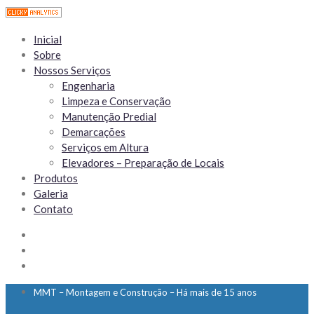
Inicial
Sobre
Nossos Serviços
Engenharia
Limpeza e Conservação
Manutenção Predial
Demarcações
Serviços em Altura
Elevadores – Preparação de Locais
Produtos
Galeria
Contato
MMT – Montagem e Construção – Há mais de 15 anos