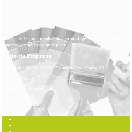
Há mais de 15 anos trabalhando com montagens e construções para
empresas de médio e grande porte.
Sede da Empresa
Rua Barrado Ribeiro, 14165 - Columbia City - Guaíba, RS.
(51) 99155-5053
comercial@mmtserv.com.br
(51) 3392-0274
Seg - Sex: 8:00 - 19:00