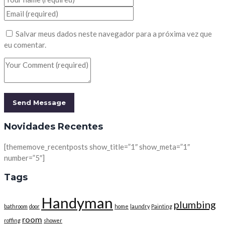
Salvar meus dados neste navegador para a próxima vez que
eu comentar.
Novidades Recentes
[thememove_recentposts show_title=”1″ show_meta=”1″
number=”5″]
Tags
Handyman
plumbing
bathroom
door
home
laundry
Painting
room
roffing
shower