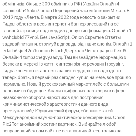
обмінників, більше 300 обмінників РФ і України Онлайн 4
coinmixibh45abn7.onion Перевірений часом біткоіни Міксер. В
2019 году «Лента. В марте 2022 года новость о закрытии
Гидры облетела весь интернет и баннер висевший на её
главной странице подтвердил данную информацию. Онлайн 1
wwhclublci77vnbi. Без JavaScript. Onion Скрытые Ответы
задавай питання, отримуй відповідь від інших анонім. Онлайн 1
erlach6sjul42c7h.onion Erlach Дзеркало Чи не працює без JS
Онлайн 4 tumbachegvyaadyq. Там ви знайдете інформацію з
безпеки в мережі і в житті, синтези різних речовин і гроувінг.
Гидра конечно останется в наших сердцах, но надо где то
теперь брать, я первый раз сегодня купил на меге, все прошло
нормально. Новый русскоязычный маркетплейс с большими
планами на будущее. Анализ цифровых платформ в сфере
незаконного оборота наркотиков для построения
криминалистической характеристики данного вида
преступлений / Юридический форум, сборник статей
Международной научно-практической конференции. Onion
Pic2Tor анонімний хостинг картинок. Выбирайте любой
понравившийся вам сайт, не останавливайтесь только на