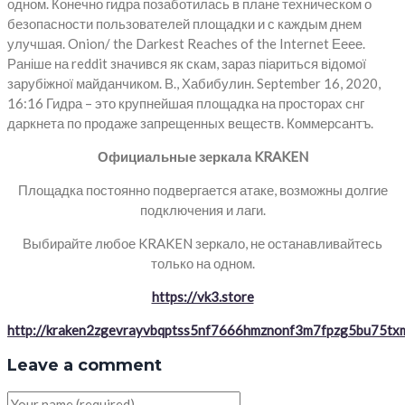
одном. Конечно гидра позаботилась в плане техническом о
безопасности пользователей площадки и с каждым днем
улучшая. Onion/ the Darkest Reaches of the Internet Ееее.
Раніше на reddit значився як скам, зараз піариться відомої
зарубіжної майданчиком. В., Хабибулин. September 16, 2020,
16:16 Гидра – это крупнейшая площадка на просторах снг
даркнета по продаже запрещенных веществ. Коммерсантъ.
Официальные зеркала KRAKEN
Площадка постоянно подвергается атаке, возможны долгие
подключения и лаги.
Выбирайте любое KRAKEN зеркало, не останавливайтесь
только на одном.
https://vk3.store
http://kraken2zgevrayvbqptss5nf7666hmznonf3m7fpzg5bu75txm
Leave a comment