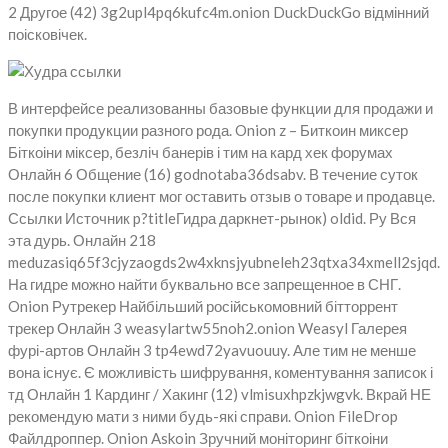
2 Другое (42) 3g2upl4pq6kufc4m.onion DuckDuckGo відмінний
поісковічек.
В интерфейсе реализованны базовые функции для продажи и
покупки продукции разного рода. Onion z – Биткоин миксер
Біткоіни міксер, безліч банерів і тим на кард хек форумах
Онлайн 6 Общение (16) godnotaba36dsabv. В течение суток
после покупки клиент мог оставить отзыв о товаре и продавце.
Ссылки Источник p?titleГидра даркнет-рынок) oldid. Ру Вся
эта дурь. Онлайн 218
meduzasiq65f3cjyzaogds2w4xknsjyubneleh23qtxa34xmell2sjqd.
На гидре можно найти буквально все запрещенное в СНГ.
Onion Рутрекер Найбільший російськомовний бітторрент
трекер Онлайн 3 weasylartw55noh2.onion Weasyl Галерея
фурі-артов Онлайн 3 tp4ewd72yavuouuy. Але тим не менше
вона існує. Є можливість шифрування, коментування записок і
тд Онлайн 1 Кардинг / Хакинг (12) vlmisuxhpzkjwgvk. Вкрай НЕ
рекомендую мати з ними будь-які справи. Onion FileDrop
Файлдроппер. Onion Askoin Зручний моніторинг біткоіни