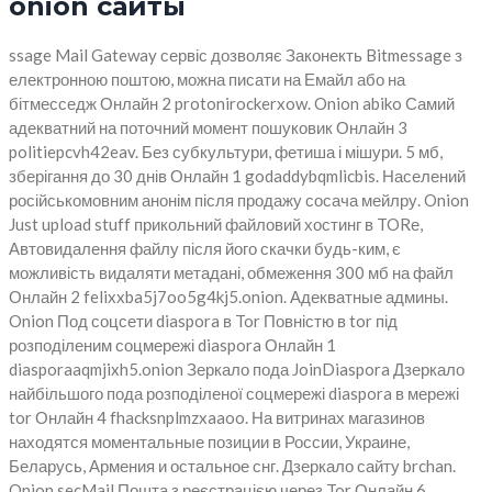
onion сайты
ssage Mail Gateway сервіс дозволяє Законекть Bitmessage з
електронною поштою, можна писати на Емайл або на
бітмесседж Онлайн 2 protonirockerxow. Onion abiko Самий
адекватний на поточний момент пошуковик Онлайн 3
politiepcvh42eav. Без субкультури, фетиша і мішури. 5 мб,
зберігання до 30 днів Онлайн 1 godaddybqmlicbis. Населений
російськомовним анонім після продажу сосача мейлру. Onion
Just upload stuff прикольний файловий хостинг в TORе,
Автовидалення файлу після його скачки будь-ким, є
можливість видаляти метадані, обмеження 300 мб на файл
Онлайн 2 felixxba5j7oo5g4kj5.onion. Адекватные админы.
Onion Под соцсети diaspora в Tor Повністю в tor під
розподіленим соцмережі diaspora Онлайн 1
diasporaaqmjixh5.onion Зеркало пода JoinDiaspora Дзеркало
найбільшого пода розподіленої соцмережі diaspora в мережі
tor Онлайн 4 fhacksnplmzxaaoo. На витринах магазинов
находятся моментальные позиции в России, Украине,
Беларусь, Армения и остальное снг. Дзеркало сайту brchan.
Onion secMail Пошта з реєстрацією через Tor Онлайн 6