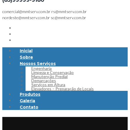
(85)99999-9180
comercial@mmtserv.com.br
rs@mmtserv.com.br
nordeste@mmtserv.com.br
sc@mmtserv.com.br
Inicial
Sobre
Nossos Serviços
Engenharia
Limpeza e Conservação
Manutenção Predial
Demarcações
Serviços em Altura
Elevadores – Preparação de Locais
Produtos
Galeria
Contato