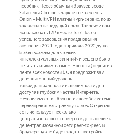
пособник. Через обычный браузер вроде
Safari или Chrome в даркнет не зайдёшь.
Onion – MultiVPN платный vpn-сервис, по их
заявлению не ведущий логов. Так зачем вам
использовать I2P вместо Tor? После
успешного завершения празднования
окончания 2021 года и прихода 2022 душа
kraken возжаждала «тонких
интеллектуальных занятий» и решено было
почитать книжку, возмож. Новости ( перейти к
ленте всех новостей ). Он предложит вам
дополнительный уровень
конфиденциальности и анонимности для
доступа к глубоким частям Интернета.
Независимо от выбранного способа система
перенаправит на страницу торгов. Открытая
сеть использует несколько
централизованных серверов в дополнение к
децентрализованной сети peer-to-peer. В
браузере нужно будет задать настройки