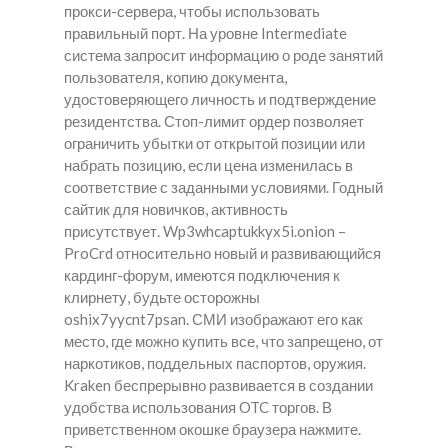
прокси-сервера, чтобы использовать
правильный порт. На уровне Intermediate
система запросит информацию о роде занятий
пользователя, копию документа,
удостоверяющего личность и подтверждение
резидентства. Стоп-лимит ордер позволяет
ограничить убытки от открытой позиции или
набрать позицию, если цена изменилась в
соответствие с заданными условиями. Годный
сайтик для новичков, активность
присутствует. Wp3whcaptukkyx5i.onion –
ProCrd относительно новый и развивающийся
кардинг-форум, имеются подключения к
клирнету, будьте осторожны
oshix7yycnt7psan. СМИ изображают его как
место, где можно купить все, что запрещено, от
наркотиков, поддельных паспортов, оружия.
Kraken беспрерывно развивается в создании
удобства использования OTC торгов. В
приветственном окошке браузера нажмите.