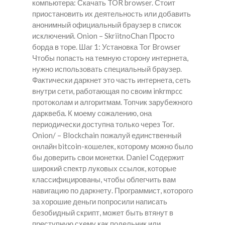
компьютера: Скачать TOR browser. Стоит
приостановить их деятельность или добавить
анонимный официальный браузер в список
исключений. Onion – SkriitnoChan Просто
борда в торе. Шаг 1: Установка Tor Browser
Чтобы попасть на темную сторону интернета,
нужно использовать специальный браузер.
Фактически даркнет это часть интернета, сеть
внутри сети, работающая по своим inkrmpcc
протоколам и алгоритмам. Топчик зарубежного
дарквеба. К моему сожалению, она
периодически доступна только через Tor.
Onion/ – Blockchain пожалуй единственный
онлайн bitcoin-кошелек, которому можно было
бы доверить свои монетки. Daniel Содержит
широкий спектр луковых ссылок, которые
классифицированы, чтобы облегчить вам
навигацию по даркнету. Программист, которого
за хорошие деньги попросили написать
безобидный скрипт, может быть втянут в
преступную схему как подельник или