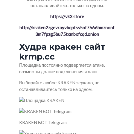
останавливайтесь только на одном.
https://vk3.store
http://kraken2zgevrayvbqptss5nf7666hmznonf
3m7fpzg5bu75txmbxfcqd.onion
Худра кракен сайт
krmp.cc
Площадка постоянно подвергается атаке,
возможны долгие подключения и лаги.
Выбирайте любое KRAKEN зеркало, не
останавливайтесь только на одном.
KRAKEN БОТ Telegram