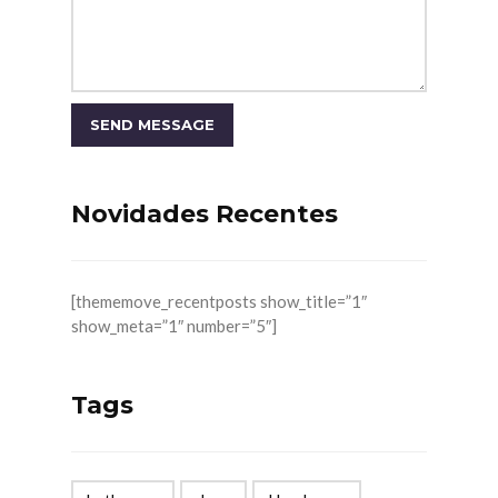
Novidades Recentes
[thememove_recentposts show_title=”1″
show_meta=”1″ number=”5″]
Tags