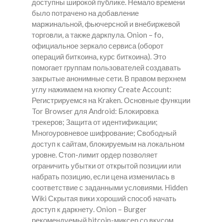
доступны широкой публике. Немало времени
было потрачено на добавление
маржинальной, фьючерсной и внебиржевой
торговли, а также даркпула. Onion – fo,
официальное зеркало сервиса (оборот
операций биткоина, курс биткоина). Это
помогает группам пользователей создавать
закрытые анонимные сети. В правом верхнем
углу нажимаем на кнопку Create Account:
Регистрируемся на Kraken. Основные функции
Tor Browser для Android: Блокировка
трекеров; Защита от идентификации;
Многоуровневое шифрование; Свободный
доступ к сайтам, блокируемым на локальном
уровне. Стоп-лимит ордер позволяет
ограничить убытки от открытой позиции или
набрать позицию, если цена изменилась в
соответствие с заданными условиями. Hidden
Wiki Скрытая вики хороший способ начать
доступ к даркнету. Onion – Burger
рекомендуемый bitcoin-миксер со вкусом