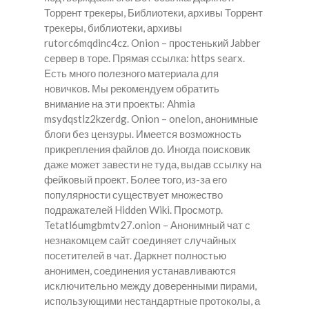
Торрент трекеры, Библиотеки, архивы Торрент
трекеры, библиотеки, архивы
rutorc6mqdinc4cz. Onion – простенький Jabber
сервер в торе. Прямая ссылка: https searx.
Есть много полезного материала для
новичков. Мы рекомендуем обратить
внимание на эти проекты: Ahmia
msydqstlz2kzerdg. Onion – onelon, анонимные
блоги без цензуры. Имеется возможность
прикрепления файлов до. Иногда поисковик
даже может завести не туда, выдав ссылку на
фейковый проект. Более того, из-за его
популярности существует множество
подражателей Hidden Wiki. Просмотр.
Tetatl6umgbmtv27.onion – Анонимный чат с
незнакомцем сайт соединяет случайных
посетителей в чат. Даркнет полностью
анонимен, соединения устанавливаются
исключительно между доверенными пирами,
использующими нестандартные протоколы, а