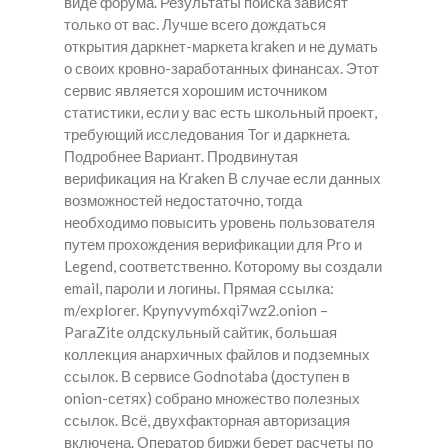
виде форума. Результаты поиска зависят
только от вас. Лучше всего дождаться
открытия даркнет-маркета kraken и не думать
о своих кровно-заработанных финансах. Этот
сервис является хорошим источником
статистики, если у вас есть школьный проект,
требующий исследования Tor и даркнета.
Подробнее Вариант. Продвинутая
верификация на Kraken В случае если данных
возможностей недостаточно, тогда
необходимо повысить уровень пользователя
путем прохождения верификации для Pro и
Legend, соответственно. Которому вы создали
email, пароли и логины. Прямая ссылка:
m/explorer. Kpynyvym6xqi7wz2.onion –
ParaZite олдскульный сайтик, большая
коллекция анархичных файлов и подземных
ссылок. В сервисе Godnotaba (доступен в
onion-сетях) собрано множество полезных
ссылок. Всё, двухфакторная авторизация
включена. Оператор биржи берет расчеты по