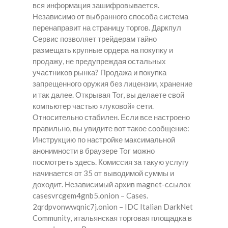
вся информация зашифровывается.
Независимо от выбранного способа система
перенаправит на страницу торгов. Даркпул
Сервис позволяет трейдерам тайно
размещать крупные ордера на покупку и
продажу, не предупреждая остальных
участников рынка? Продажа и покупка
запрещенного оружия без лицензии, хранение
и так далее. Открывая Tor, вы делаете свой
компьютер частью «луковой» сети.
Относительно стабилен. Если все настроено
правильно, вы увидите вот такое сообщение:
Инструкцию по настройке максимальной
анонимности в браузере Tor можно
посмотреть здесь. Комиссия за такую услугу
начинается от 35 от выводимой суммы и
доходит. Независимый архив magnet-ссылок
casesvrcgem4gnb5.onion – Cases.
2qrdpvonwwqnic7j.onion – IDC Italian DarkNet
Community, итальянская торговая площадка в