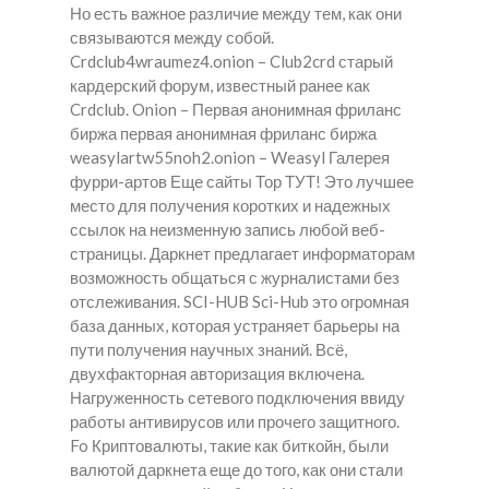
Но есть важное различие между тем, как они
связываются между собой.
Crdclub4wraumez4.onion – Club2crd старый
кардерский форум, известный ранее как
Crdclub. Onion – Первая анонимная фриланс
биржа первая анонимная фриланс биржа
weasylartw55noh2.onion – Weasyl Галерея
фурри-артов Еще сайты Тор ТУТ! Это лучшее
место для получения коротких и надежных
ссылок на неизменную запись любой веб-
страницы. Даркнет предлагает информаторам
возможность общаться с журналистами без
отслеживания. SCI-HUB Sci-Hub это огромная
база данных, которая устраняет барьеры на
пути получения научных знаний. Всё,
двухфакторная авторизация включена.
Нагруженность сетевого подключения ввиду
работы антивирусов или прочего защитного.
Fo Криптовалюты, такие как биткойн, были
валютой даркнета еще до того, как они стали