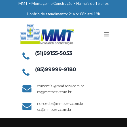
MMT – Montagem e Construção – Há mais de 15 anos
NOSSOS SERVIÇOS
Horário de atendimento: 2ª a 6ª 08h até 19h
ENGENHARIA
LIMPEZA E CONSERVAÇÃO
MANUTENÇÃO PREDIAL
DEMARCAÇÕES
(51)99155-5053
SERVIÇOS EM ALTURA
(85)99999-9180
ELEVADORES – PREPARAÇÃO DE
comercial@mmtserv.com.br
LOCAIS
rs@mmtserv.com.br
nordeste@mmtserv.com.br
sc@mmtserv.com.br