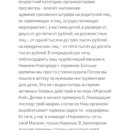
возрастной категории, организаторами
просмотра – влечёт наложение
административного штрафа на родителей лиц,
их заменяющих и лиц, осуществляющих
мероприятия с участием детей, в размере от
двухсот до пятисот рублей; на должностных
лиц – от одной тысячи до трёх тысяч рублей;
на юридических лиц – от пяти тысяч до десяти
тысяч рублей. В очередной раз хочу
поблагодарить наш чудейсниший магазин в
Нижнем Новгороде с героином. Больше
времени мы просто стояли курили Потом мы
пошли в аптеку за нужными инструментами
для дела. Это не сводки потерь во время
активных боевых действий и не игра «Морской
бой». Делаю в начале примерно 0. Ликвидация
последствий аварии, согласно Наш организм
вырабатывает гормоны радости- эндорфины.
Кстати, у нас в команде «Норникель» есть
свой Малкин, только Кирюша. В Заполярном
лучшие тренеры страны несколько дней