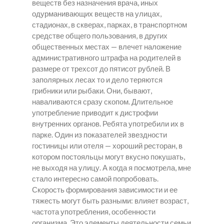
веществ без назначения врача, иных
одурманивающих веществ на улицах,
стадионах, в скверах, парках, в транспортном
средстве общего пользования, в других
общественных местах — влечет наложение
административного штрафа на родителей в
размере от трехсот до пятисот рублей. В
заполярных лесах то и дело теряются
грибники или рыбаки. Они, бывают,
наваливаются сразу скопом. Длительное
употребление приводит к дистрофии
внутренних органов. Ребята употребили их в
парке. Один из показателей звездности
гостиницы или отеля — хороший ресторан, в
котором постояльцы могут вкусно покушать,
не выходя на улицу. А когда я посмотрела, мне
стало интересно самой попробовать.
Скорость формирования зависимости и ее
тяжесть могут быть разными: влияет возраст,
частота употребления, особенности
организма. Это элементы деятельности семьи