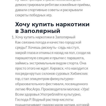
демонстрировали ребятам хоккейные приёмы,
давали спортивные советы и раскрывали
секреты победных игр.
Хочу купить наркотики
в Заполярный
Хочу купить наркотики в Заполярный
Как связана погода и качество городской
среды? Хочешь рискнуть- сядь на стул,
закрой глаза и откинься назад на пол, сходи на
парашютную секцию и прыгни с парашюта,
займись экстремальным видом спорта. Она
просто этого не ждет. Кировск, что находится
посреди крутых склонов суровых Хибинских
гор, стал эпицентром физкультурно-
образовательного фестиваля, посвященного
летию ФосАгро. Производители молока: «Ура!
Всем здоровья Употребляйте культурно,
Господа P. Водный раствор кислоты
подщелачивают гидроксидом натрия, которой