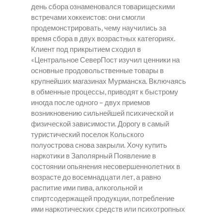
день сбора ознаменовался товарищескими
встречами хоккеистов: они смогли
продемонстрировать, чему научились за
время сбора в двух возрастных категориях.
Клиент под прикрытием сходил в
«Центральное СеверПост изучил ценники на
основные продовольственные товары в
крупнейших магазинах Мурманска. Включаясь
в обменные процессы, приводят к быстрому
иногда после одного – двух приемов
возникновению сильнейшей психической и
физической зависимости. Дорогу в самый
туристический поселок Кольского
полуострова снова закрыли.
Хочу купить
наркотики в Заполярный
Появление в
состоянии опьянения несовершеннолетних в
возрасте до восемнадцати лет, а равно
распитие ими пива, алкогольной и
спиртсодержащей продукции, потребление
ими наркотических средств или психотропных