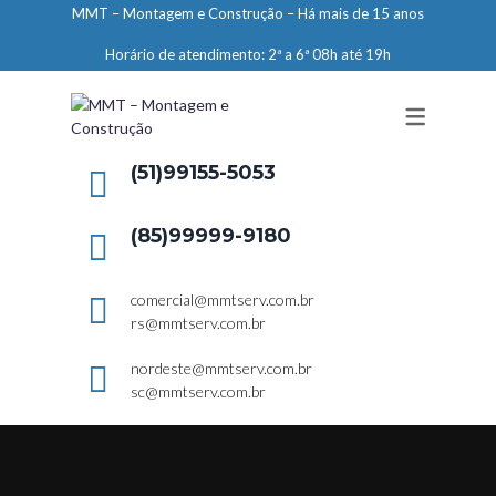
MMT – Montagem e Construção – Há mais de 15 anos
ENGENHARIA
Horário de atendimento: 2ª a 6ª 08h até 19h
LIMPEZA E CONSERVAÇÃO
MANUTENÇÃO PREDIAL
DEMARCAÇÕES
(51)99155-5053
SERVIÇOS EM ALTURA
(85)99999-9180
ELEVADORES – PREPARAÇÃO DE
LOCAIS
comercial@mmtserv.com.br
rs@mmtserv.com.br
nordeste@mmtserv.com.br
sc@mmtserv.com.br