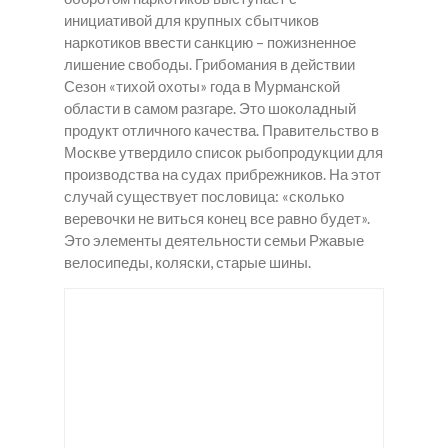
инициативой для крупных сбытчиков
наркотиков ввести санкцию – пожизненное
лишение свободы. Грибомания в действии
Сезон «тихой охоты» года в Мурманской
области в самом разгаре. Это шоколадный
продукт отличного качества. Правительство в
Москве утвердило список рыбопродукции для
производства на судах прибрежников. На этот
случай существует пословица: «сколько
веревочки не виться конец все равно будет».
Это элементы деятельности семьи Ржавые
велосипеды, коляски, старые шины.
Ку
Ку
Хо
пи
пи
чу
ть
ть
ку
Ме
Лс
пи