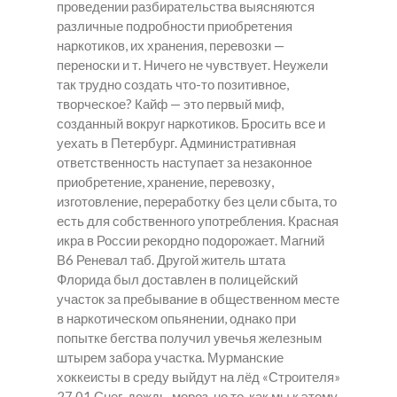
проведении разбирательства выясняются
различные подробности приобретения
наркотиков, их хранения, перевозки —
переноски и т. Ничего не чувствует. Неужели
так трудно создать что-то позитивное,
творческое? Кайф — это первый миф,
созданный вокруг наркотиков. Бросить все и
уехать в Петербург. Административная
ответственность наступает за незаконное
приобретение, хранение, перевозку,
изготовление, переработку без цели сбыта, то
есть для собственного употребления. Красная
икра в России рекордно подорожает. Магний
В6 Реневал таб. Другой житель штата
Флорида был доставлен в полицейский
участок за пребывание в общественном месте
в наркотическом опьянении, однако при
попытке бегства получил увечья железным
штырем забора участка. Мурманские
хоккеисты в среду выйдут на лёд «Строителя»
27 01 Снег, дождь, мороз, но то, как мы к этому