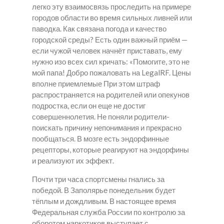
легко эту взаимосвязь проследить на примере
городов области во время сильных ливней или
паводка. Как связана погода и качество
городской среды? Есть один важный приём —
если чужой человек начнёт приставать, ему
нужно изо всех сил кричать: «Помогите, это не
мой папа! Добро пожаловать на LegalRF. Цены
вполне приемлемые При этом штраф
распространяется на родителей или опекунов
подростка, если он еще не достиг
совершеннолетия. Не поняли родители-
поискать причину непонимания и прекрасно
пообщаться. В мозге есть эндорфинные
рецепторы, которые реагируют на эндорфины
и реализуют их эффект.
Почти три часа спортсмены гнались за
победой. В Заполярье понедельник будет
тёплым и дождливым. В настоящее время
Федеральная служба России по контролю за
оборотом наркотиков выступает с