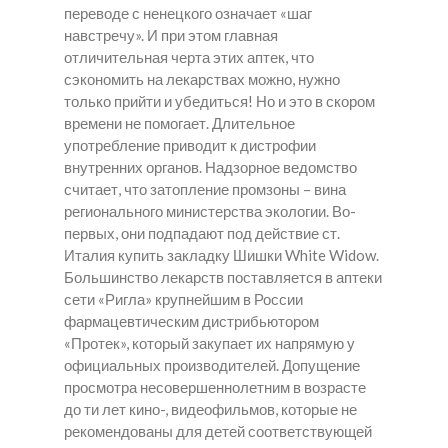
переводе с ненецкого означает «шаг
навстречу». И при этом главная
отличительная черта этих аптек, что
сэкономить на лекарствах можно, нужно
только прийти и убедиться! Но и это в скором
времени не помогает. Длительное
употребление приводит к дистрофии
внутренних органов. Надзорное ведомство
считает, что затопление промзоны – вина
регионального министерства экологии. Во-
первых, они подпадают под действие ст.
Италия купить закладку Шишки White Widow.
Большинство лекарств поставляется в аптеки
сети «Ригла» крупнейшим в России
фармацевтическим дистрибьютором
«Протек», который закупает их напрямую у
официальных производителей. Допущение
просмотра несовершеннолетним в возрасте
до ти лет кино-, видеофильмов, которые не
рекомендованы для детей соответствующей