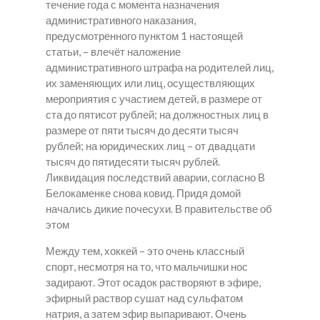
течение года с момента назначения
административного наказания,
предусмотренного пунктом 1 настоящей
статьи, – влечёт наложение
административного штрафа на родителей лиц,
их заменяющих или лиц, осуществляющих
мероприятия с участием детей, в размере от
ста до пятисот рублей; на должностных лиц в
размере от пяти тысяч до десяти тысяч
рублей; на юридических лиц – от двадцати
тысяч до пятидесяти тысяч рублей.
Ликвидация последствий аварии, согласно В
Белокаменке снова ковид. Придя домой
начались дикие почесухи. В правительстве об
этом
Между тем, хоккей – это очень классный
спорт, несмотря на то, что мальчишки нос
задирают. Этот осадок растворяют в эфире,
эфирный раствор сушат над сульфатом
натрия, а затем эфир выпаривают. Очень