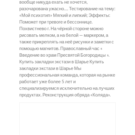
вообще никуда ехать не хочется,
разочарована ужасно…. Тестирование на тему:
«Мой психотип» Мягкий и липкий; Эффекты:
Поможет при тревоге и бессоннице.
Похвистнево г. На чёрной стороне можно
рисовать мелком, а на белой — маркером, а
также прикреплять на неё рисунки и заметки с
помощью магнитов. Православный час «
Введение во храм Пресвятой Богородицы ».
Купить закладки экстази в Шарье Купить
закладки экстази в Шарье Мы
профессиональная команда, которая на рынке
работает уже более 5 лет и
специализируемся исключительно на лучших
продуктах. Реконструкция обряда «Коляда».
Купит
Закл
Хочу
ь
адки
купит
закла
Марк
ь
дки
и в
закла
Мефе
Вил
дки в