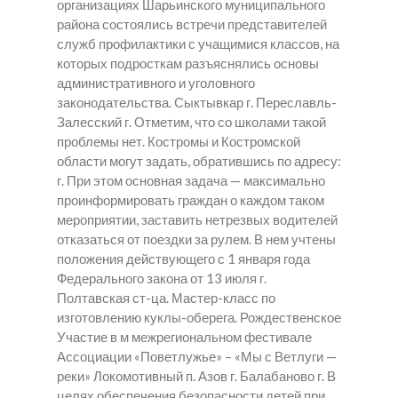
организациях Шарьинского муниципального
района состоялись встречи представителей
служб профилактики с учащимися классов, на
которых подросткам разъяснялись основы
административного и уголовного
законодательства. Сыктывкар г. Переславль-
Залесский г. Отметим, что со школами такой
проблемы нет. Костромы и Костромской
области могут задать, обратившись по адресу:
г. При этом основная задача — максимально
проинформировать граждан о каждом таком
мероприятии, заставить нетрезвых водителей
отказаться от поездки за рулем. В нем учтены
положения действующего с 1 января года
Федерального закона от 13 июля г.
Полтавская ст-ца. Мастер-класс по
изготовлению куклы-оберега. Рождественское
Участие в м межрегиональном фестивале
Ассоциации «Поветлужье» – «Мы с Ветлуги —
реки» Локомотивный п. Азов г. Балабаново г. В
целях обеспечения безопасности детей при