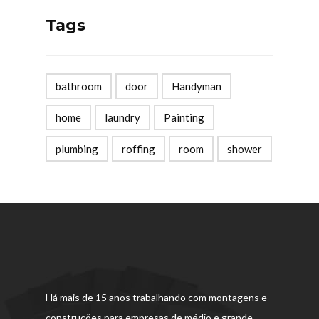
Tags
bathroom
door
Handyman
home
laundry
Painting
plumbing
roffing
room
shower
Há mais de 15 anos trabalhando com montagens e
construções para empresas de médio e grande