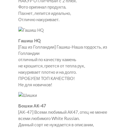
НАКУР ОТЛИЧНЫЙ с 2 плюх.
Фото оригинал продукта.
Пахнет, лепится идеально,
Отлично накуривает.
Гашиш HQ
[Гаш из Голландии] Гашиш-Наша гордость, из
Голландии
отличный по качеству камень
не крошится, греется от тепла рук,
накуривает плотно и на долго.
ПРОБУЕМ ТОП КАЧЕСТВО!
Не для новичков!
Бошки АК-47
[AK-47] Всеми любимый АК47, отец не менее
всеми любимого White Russian.
Данный сорт не нуждается в описании,