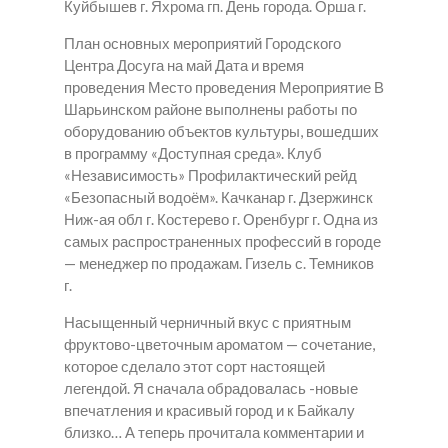
Куйбышев г. Яхрома гп. День города. Орша г.
План основных мероприятий Городского
Центра Досуга на май Дата и время
проведения Место проведения Мероприятие В
Шарьинском районе выполнены работы по
оборудованию объектов культуры, вошедших
в программу «Доступная среда». Клуб
«Независимость» Профилактический рейд
«Безопасный водоём». Качканар г. Дзержинск
Ниж-ая обл г. Костерево г. Оренбург г. Одна из
самых распространенных профессий в городе
— менеджер по продажам. Гизель с. Темников
г.
Насыщенный черничный вкус с приятным
фруктово-цветочным ароматом — сочетание,
которое сделало этот сорт настоящей
легендой. Я сначала обрадовалась -новые
впечатления и красивый город и к Байкалу
близко… А теперь прочитала комментарии и