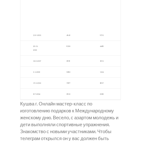
дрон
ючин
Шарь
в
ск
я
Чебо
ксар
ы
21-9-2001
6963
5731
20-11-
9304
6685
2013
10-3-2017
3959
1951
4-1-2003
5854
1126
17-2-2014
7877
8957
8-7-2006
3934
4383
Кушва г. Онлайн мастер-класс по
изготовлению подарков к Международному
женскому дню. Весело, с азартом молодежь и
дети выполняли спортивные упражнения.
Знакомство с новыми участниками. Чтобы
телеграм открылся он у вас должен быть