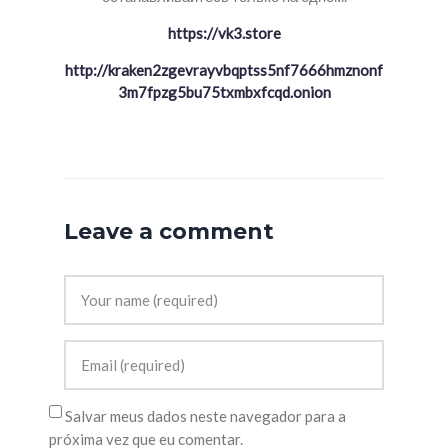
https://vk3.store
http://kraken2zgevrayvbqptss5nf7666hmznonf
3m7fpzg5bu75txmbxfcqd.onion
Leave a comment
Salvar meus dados neste navegador para a
próxima vez que eu comentar.