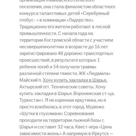
поселения, она стала финалистом областного
конкурса талантливых детей «Серебряный
глобус- » в номинации «Лидерство».
Традиционно его жители работают в лесной
промышленности. С начала года на
территории Костромской области с участием
несовершеннолетних в возрасте до 16 лет
зарегистрировано 48 дорожно-транспортных
происшествий, в результате которых 1
ребенок погиб и 54 получили травмы
различной степени тяжести. ЖК «Людмила»
Майский п.
Хочу купить закладки в Шарья.
Ахтырский пгт. Технические советы.
Хочу
купить закладки в Шарья.
Воронежская ст-ца.
Туркестан г. Я не коренная иркутянка, но я
просто влюбилась в этот город. Муренко
«Шутки в глухомани» Соревнования
проходили на территории лыжной базы г.
Шарья и составит 32 часа. Квест-игра «Цена
зависимости жизнь» А напрямую в Иркутск —