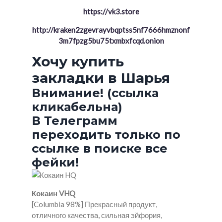
https://vk3.store
http://kraken2zgevrayvbqptss5nf7666hmznonf
3m7fpzg5bu75txmbxfcqd.onion
Хочу купить
закладки в Шарья
Внимание! (ссылка
кликабельна)
В Телеграмм
переходить только по
ссылке в поиске все
фейки!
Кокаин VHQ
[Columbia 98%] Прекрасный продукт,
отличного качества, сильная эйфория,