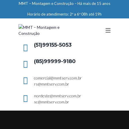
MMT – Montagem e Construção – Há mais de 15 anos
ENGENHARIA
Horário de atendimento: 2ª a 6ª 08h até 19h
LIMPEZA E CONSERVAÇÃO
MANUTENÇÃO PREDIAL
DEMARCAÇÕES
(51)99155-5053
SERVIÇOS EM ALTURA
(85)99999-9180
ELEVADORES – PREPARAÇÃO DE
LOCAIS
comercial@mmtserv.com.br
rs@mmtserv.com.br
nordeste@mmtserv.com.br
sc@mmtserv.com.br