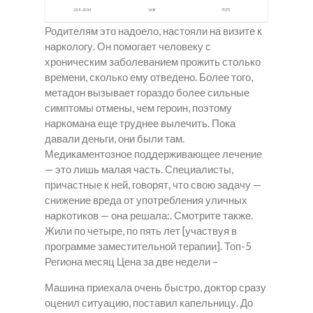
23-9-2014
1619
7075
Родителям это надоело, настояли на визите к
наркологу. Он помогает человеку с
хроническим заболеванием прожить столько
времени, сколько ему отведено. Более того,
метадон вызывает гораздо более сильные
симптомы отмены, чем героин, поэтому
наркомана еще труднее вылечить. Пока
давали деньги, они были там.
Медикаментозное поддерживающее лечение
— это лишь малая часть. Специалисты,
причастные к ней, говорят, что свою задачу —
снижение вреда от употребления уличных
наркотиков — она решала:. Смотрите также.
Жили по четыре, по пять лет [участвуя в
программе заместительной терапии]. Топ-5
Региона месяц Цена за две недели –
Машина приехала очень быстро, доктор сразу
оценил ситуацию, поставил капельницу. До