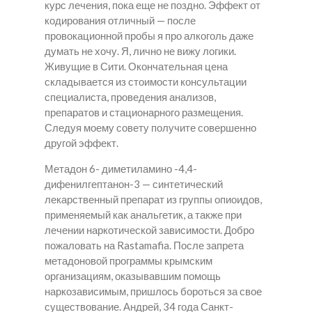
курс лечения, пока еще не поздно. Эффект от
кодирования отличный — после
провокационной пробы я про алкоголь даже
думать не хочу. Я, лично не вижу логики.
Живущие в Сити. Окончательная цена
складывается из стоимости консультации
специалиста, проведения анализов,
препаратов и стационарного размещения.
Следуя моему совету получите совершенно
другой эффект.
Метадон 6- диметиламино -4,4-
дифенилгептанон-3 — синтетический
лекарственный препарат из группы опиоидов,
применяемый как анальгетик, а также при
лечении наркотической зависимости. Добро
пожаловать на Rastamafia. После запрета
метадоновой программы крымским
организациям, оказывавшим помощь
наркозависимым, пришлось бороться за свое
существование. Андрей, 34 года Санкт-