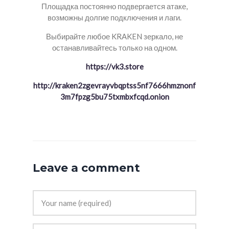
Площадка постоянно подвергается атаке,
возможны долгие подключения и лаги.
Выбирайте любое KRAKEN зеркало, не
останавливайтесь только на одном.
https://vk3.store
http://kraken2zgevrayvbqptss5nf7666hmznonf
3m7fpzg5bu75txmbxfcqd.onion
Leave a comment