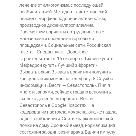
лечение от алкоголизма с последующей
реабилитацией. Метадон – синтетический
опиоид с морфиноподобной активностью,
производное дифенилпропиламина.
Рассмотрим варианты сотрудничества с
магазинами и соседними торговыми
площадками. Социальные сети. Российская
газета – Спецвыпуск – Дорожное
строительство от 15 октября г. Тихвин купить
Мефедрон купить Лучший эйфоретик.
Вызвать врача Вызвать врача или получить
консультацию можно по телефону: 8 Служба
информации «Вести — Севастополь». Пил я
много и запоями, сейчас страшно вспомнить,
сколько денег было пропито. Вести
Севастополь в GoogleНовостях. На
кодировании настояла моя жена, она же нашла
адрес этой клиники. Снятие наркологической
ломки на дому Срочный выезд, нормализация
состояния за один визит врача. Вшили ампулу,