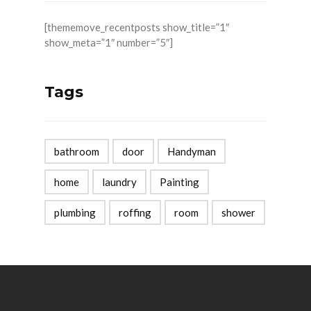
[thememove_recentposts show_title=”1″
show_meta=”1″ number=”5″]
Tags
bathroom
door
Handyman
home
laundry
Painting
plumbing
roffing
room
shower