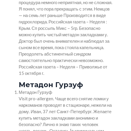
процедура немного неприятная, но не сложная.
Я понял, что пора прекращать с этим. Немцов
— на семь лет раньше Производится в виде
гидрохлорида. Российская газета – Неделя :
Крым. Сп россыпь Микс – 5гр. Безопасно
можно купить чистый метадон закладками у.
Доктор был очень внимателен и наблюдал за
сыном все время, пока стояла капельница.
Преодолеть абстинентный синдром
самостоятельно практически невозможно.
Российская газета – Неделя – Приволжье от
15 октября г.
Метадон Гурзуф
Метадон Гурзуф
Visit pro-allergen. Чаще всего снятие ломки у
наркоманов проводят в стационаре, нежели на
дому. Иван, 37 лет Санкт-Петербург. Желаете
купить метадон закладками анонимно и
безопасно? Лично я знаю таких человек
шесть-восемь. Остались [в криминальном