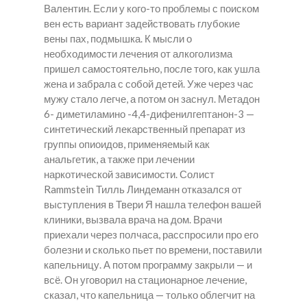
Валентин. Если у кого-то проблемы с поиском
вен есть вариант задействовать глубокие
вены пах, подмышка. К мысли о
необходимости лечения от алкоголизма
пришел самостоятельно, после того, как ушла
жена и забрала с собой детей. Уже через час
мужу стало легче, а потом он заснул. Метадон
6- диметиламино -4,4-дифенилгептанон-3 —
синтетический лекарственный препарат из
группы опиоидов, применяемый как
анальгетик, а также при лечении
наркотической зависимости. Солист
Rammstein Тилль Линдеманн отказался от
выступления в Твери Я нашла телефон вашей
клиники, вызвала врача на дом. Врачи
приехали через полчаса, расспросили про его
болезни и сколько пьет по времени, поставили
капельницу. А потом программу закрыли — и
всё. Он уговорил на стационарное лечение,
сказал, что капельница — только облегчит на