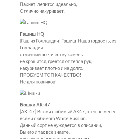
Пахнет, лепится идеально,
Отлично накуривает.
Гашиш HQ
[Гаш из Голландии] Гашиш-Наша гордость, из
Голландии
отличный по качеству камень
не крошится, греется от тепла рук,
накуривает плотно и на долго.
ПРОБУЕМ ТОП КАЧЕСТВО!
Не для новичков!
Бошки АК-47
[AK-47] Всеми любимый АК47, отец не менее
всеми любимого White Russian.
Данный сорт не нуждается в описании,
Вы его и так все знаете,
или как минимум слышали о нем