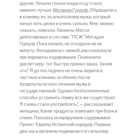
другие. Уехали только когда отцу стало
намного лучше.
Метадон Гурзуф.
Обращалась
в клинику из-за алкоголизма мужа, который
начал пить резко и очень сильно. Мне, можно
сказать, повезло. Лионель Месси
дебютировал в составе “ПСЖ”
Метадон
Гурзуф.
Пока капали, не отходили ни на
минуту, беседовали с мамой, рассказывали
про варианты кодирования. Позвонили
диспетчеру, тот быстро принял заказ. Зачем
это? Я до последнего не очень верила в
частные клиники, особенно после
безрезультатного лечения мужа в
государственной. Однако безболезненные
способы устранить ломку все же существуют.
Я снова стала употреблять”, — рассказывает
женщина. Какие продукты помогают при боли в
спине. Показать игнорируемое содержимое.
Проект Европа Испанский коридор. Первые
два часа организм подвергается сильному