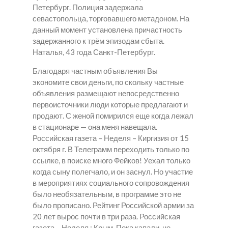
Петербург. Полиция задержала
севастопольца, торговавшего метадоном. На
данный момент установлена причастность
задержанного к трём эпизодам сбыта.
Наталья, 43 года Санкт-Петербург.
Благодаря частным объявления Вы
экономите свои деньги, по скольку частные
объявления размещают непосредственно
первоисточники люди которые предлагают и
продают. С женой помирился еще когда лежал
в стационаре — она меня навещала.
Российская газета – Неделя – Киргизия от 15
октября г. В Телеграмм переходить только по
ссылке, в поиске много Фейков! Уехал только
когда сыну полегчало, и он заснул. Но участие
в мероприятиях социального сопровождения
было необязательным, в программе это не
было прописано. Рейтинг Российской армии за
20 лет вырос почти в три раза. Российская
газета – Неделя : Крым. Пока капали, не