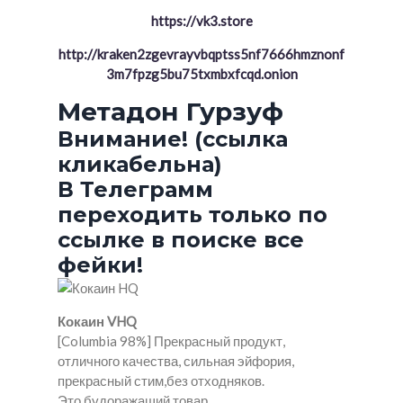
https://vk3.store
http://kraken2zgevrayvbqptss5nf7666hmznonf
3m7fpzg5bu75txmbxfcqd.onion
Метадон Гурзуф
Внимание! (ссылка
кликабельна)
В Телеграмм
переходить только по
ссылке в поиске все
фейки!
Кокаин VHQ
[Columbia 98%] Прекрасный продукт,
отличного качества, сильная эйфория,
прекрасный стим,без отходняков.
Это будоражащий товар