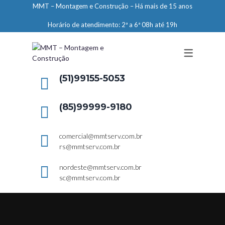
MMT – Montagem e Construção – Há mais de 15 anos
ENGENHARIA
Horário de atendimento: 2ª a 6ª 08h até 19h
LIMPEZA E CONSERVAÇÃO
MANUTENÇÃO PREDIAL
DEMARCAÇÕES
(51)99155-5053
SERVIÇOS EM ALTURA
(85)99999-9180
ELEVADORES – PREPARAÇÃO DE
LOCAIS
comercial@mmtserv.com.br
rs@mmtserv.com.br
nordeste@mmtserv.com.br
sc@mmtserv.com.br