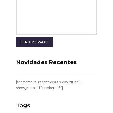
Novidades Recentes
[thememove_recentposts show_title=”1″
show_meta=”1″ number=”5″]
Tags