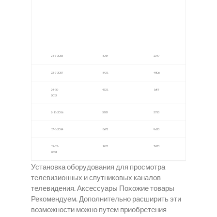
дки
Экста
закла
зи в
дки в
Соль
Майк
-Илец
оп
к
26-3-2005
6014
2347
22-7-2007
8421
4806
24-10-
4321
1699
2013
2-11-2016
5709
3755
17-1-2014
8672
9635
15-12-
1425
7423
2001
Установка оборудования для просмотра
телевизионных и спутниковых каналов
телевидения. Аксессуары Похожие товары
Рекомендуем. Дополнительно расширить эти
возможности можно путем приобретения