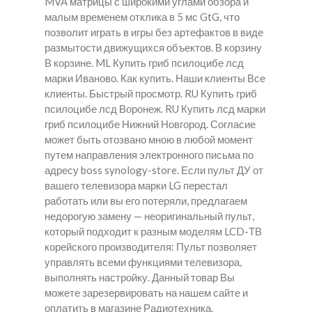
MVA матрицы с широкими углами обзора и
малым временем отклика в 5 мс GtG, что
позволит играть в игры без артефактов в виде
размытости движущихся объектов. В корзину
В корзине. ML Купить гриб псилоцибе лсд
марки Иваново. Как купить. Наши клиенты Все
клиенты. Быстрый просмотр. RU Купить гриб
псилоцибе лсд Воронеж. RU Купить лсд марки
гриб псилоцибе Нижний Новгород. Согласие
может быть отозвано мною в любой момент
путем направления электронного письма по
адресу boss synology-store. Если пульт ДУ от
вашего телевизора марки LG перестал
работать или вы его потеряли, предлагаем
недорогую замену — неоригинальный пульт,
который подходит к разным моделям LCD-ТВ
корейского производителя: Пульт позволяет
управлять всеми функциями телевизора,
выполнять настройку. Данный товар Вы
можете зарезервировать на нашем сайте и
оплатить в магазине Радиотехника.