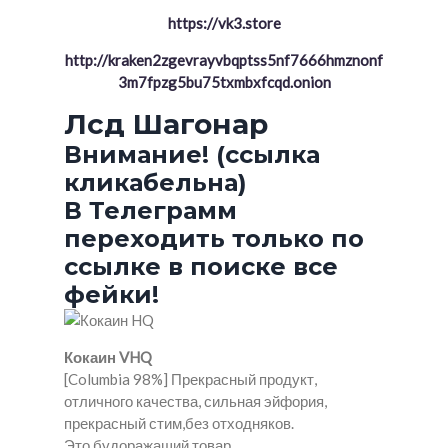
https://vk3.store
http://kraken2zgevrayvbqptss5nf7666hmznonf
3m7fpzg5bu75txmbxfcqd.onion
Лсд Шагонар
Внимание! (ссылка
кликабельна)
В Телеграмм
переходить только по
ссылке в поиске все
фейки!
Кокаин VHQ
[Columbia 98%] Прекрасный продукт,
отличного качества, сильная эйфория,
прекрасный стим,без отходняков.
Это будоражащий товар