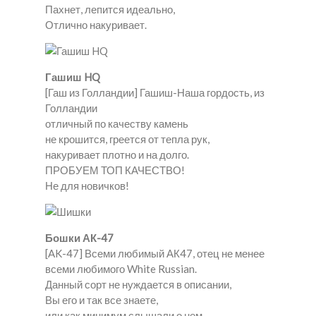
Пахнет, лепится идеально,
Отлично накуривает.
Гашиш HQ
[Гаш из Голландии] Гашиш-Наша гордость, из
Голландии
отличный по качеству камень
не крошится, греется от тепла рук,
накуривает плотно и на долго.
ПРОБУЕМ ТОП КАЧЕСТВО!
Не для новичков!
Бошки АК-47
[AK-47] Всеми любимый АК47, отец не менее
всеми любимого White Russian.
Данный сорт не нуждается в описании,
Вы его и так все знаете,
или как минимум слышали о нем