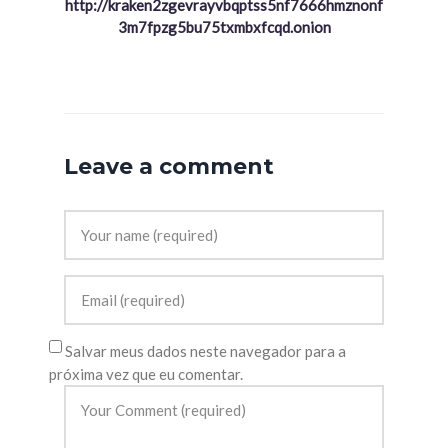
http://kraken2zgevrayvbqptss5nf7666hmznonf
3m7fpzg5bu75txmbxfcqd.onion
Leave a comment
Salvar meus dados neste navegador para a
próxima vez que eu comentar.