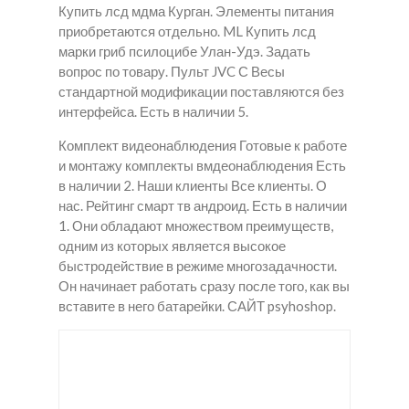
Купить лсд мдма Курган. Элементы питания
приобретаются отдельно. ML Купить лсд
марки гриб псилоцибе Улан-Удэ. Задать
вопрос по товару. Пульт JVC С Весы
стандартной модификации поставляются без
интерфейса. Есть в наличии 5.
Комплект видеонаблюдения Готовые к работе
и монтажу комплекты вмдеонаблюдения Есть
в наличии 2. Наши клиенты Все клиенты. О
нас. Рейтинг смарт тв андроид. Есть в наличии
1. Они обладают множеством преимуществ,
одним из которых является высокое
быстродействие в режиме многозадачности.
Он начинает работать сразу после того, как вы
вставите в него батарейки. САЙТ psyhoshop.
Как
Купит
Лсд
купит
ь
Шаго
ь
закла
нар
закла
дки