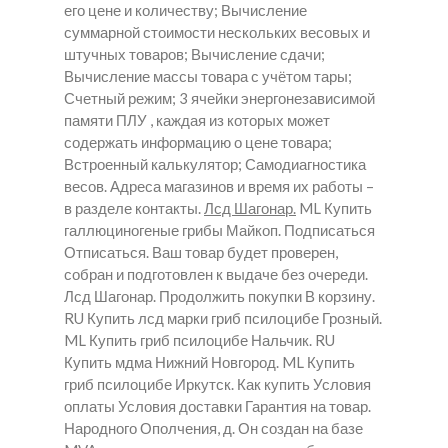
его цене и количеству; Вычисление
суммарной стоимости нескольких весовых и
штучных товаров; Вычисление сдачи;
Вычисление массы товара с учётом тары;
Счетный режим; 3 ячейки энергонезависимой
памяти ПЛУ , каждая из которых может
содержать информацию о цене товара;
Встроенный калькулятор; Самодиагностика
весов. Адреса магазинов и время их работы –
в разделе контакты.
Лсд Шагонар.
ML Купить
галлюциногеные грибы Майкоп. Подписаться
Отписаться. Ваш товар будет проверен,
собран и подготовлен к выдаче без очереди.
Лсд Шагонар.
Продолжить покупки В корзину.
RU Купить лсд марки гриб псилоцибе Грозный.
ML Купить гриб псилоцибе Нальчик. RU
Купить мдма Нижний Новгород. ML Купить
гриб псилоцибе Иркутск. Как купить Условия
оплаты Условия доставки Гарантия на товар.
Народного Ополчения, д. Он создан на базе