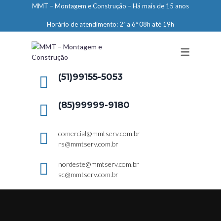
MMT – Montagem e Construção – Há mais de 15 anos
ENGENHARIA
Horário de atendimento: 2ª a 6ª 08h até 19h
LIMPEZA E CONSERVAÇÃO
MANUTENÇÃO PREDIAL
DEMARCAÇÕES
(51)99155-5053
SERVIÇOS EM ALTURA
(85)99999-9180
ELEVADORES – PREPARAÇÃO DE
LOCAIS
comercial@mmtserv.com.br
rs@mmtserv.com.br
nordeste@mmtserv.com.br
sc@mmtserv.com.br