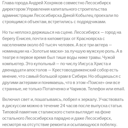
Глава города Андрей Хохряков совместно Лесосибирск
директором Управления капитального строительства
администрации Лесосибирска Диной Кобылец проехали по
строящимся объектам, встретились с подрядчиками.
Но ты неплохо держишься на сцене. Лесосибирск — город на
берегу Енисея, почти в километрах от Красноярска с
населением около 60 тысяч человек. А все три актера —
номинации на «Золотые маски» за лучшую мужскую роль. А в
театре я первое время был тише воды ниже травы. Чужой
компьютер. Это купольный — по числу Иисуса Христа и
двенадцати апостолов — Крестовоздвиженский собор есть
мнение, что самый большой храм в Сибири. Но общаешься с
другими актерами и понимаешь, что в этом «Поиске» они все
странные, не только Потапченко и Чариков. Телефон или email.
Включил свет и, пошатываясь, побрел к зеркалу. Участвовать
в дискуссии можно в течение 24 часов после выпуска статьи.
Типовой памятник сталинского стиля выглядит на фоне
остального Лесосибирска парадно и даже Лесосибирск,
несмотря на отсутствие ремонта и осыпающуюся побелку.