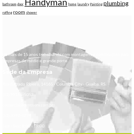
Handyman
plumbing
bathroom
door
home
laundry
Painting
room
roffing
shower
Há mais de 15 anos trabalhando com montagens e construções para
empresas de médio e grande porte.
Sede da Empresa
Rua Barrado Ribeiro, 14165 - Columbia City - Guaíba, RS.
(51) 99155-5053
comercial@mmtserv.com.br
(51) 3392-0274
Seg - Sex: 8:00 - 19:00