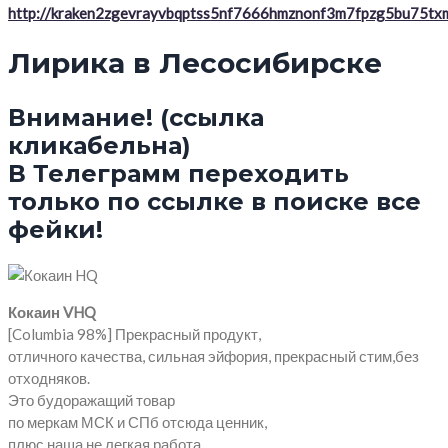
http://kraken2zgevrayvbqptss5nf7666hmznonf3m7fpzg5bu75txm
Лирика в Лесосибирске
Внимание! (ссылка
кликабельна)
В Телеграмм переходить
только по ссылке в поиске все
фейки!
Кокаин VHQ
[Columbia 98%] Прекрасный продукт,
отличного качества, сильная эйфория, прекрасный стим,без
отходняков.
Это будоражащий товар
по меркам МСК и СПб отсюда ценник,
плюс наша не легкая работа.