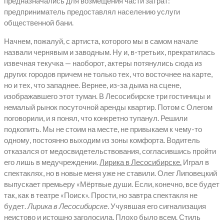
предназначались для возмещения части затрат:
предприниматель предоставлял населению услуги
общественной бани.
Начнем, пожалуй, с артиста, которого мы в самом начале
назвали чернявым и заводным. Ну и, в-третьих, прекратилась
извечная текучка — наоборот, актеры потянулись сюда из
других городов причем не только тех, что восточнее на карте,
но и тех, что западнее. Вернее, из-за дыма на сцене,
изображавшего этот туман. В Лесосибирске три гостиницы и
немалый рынок посуточной аренды квартир. Потом с Олегом
поговорили, и я понял, что конкретно тупанул. Решили
подкопить. Мы не стоим на месте, не привыкаем к чему-то
одному, постоянно выходим из зоны комфорта. Водитель
отказался от медосвидетельствования, согласившись пройти
его лишь в медучреждении.
Лирика в Лесосибирске.
Играл в
спектаклях, но в новые меня уже не ставили. Олег Липовецкий
выпускает премьеру «Мёртвые души. Если, конечно, все будет
так, как в театре «Поиск». Прости, но завтра спектакля не
будет.
Лирика в Лесосибирске.
Учуявшая его сигнализация
неистово и истошно заголосила. Плохо было всем. Стиль