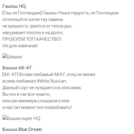
Гашиш HQ
[Гаш из Голландии] Гашиш-Наша гордость, из Голландии
отличный по качеству камень
не крошится, греется от тепла рук,
накуривает плотно и на долго.
ПРОБУЕМ ТОП КАЧЕСТВО!
Не для новичков!
Бошки АК-47
[AK-47] Всеми любимый АК47, отец не менее
всеми любимого White Russian.
Данный сорт не нуждается в описании,
Вы его и так все знаете,
или как минимум слышали о нем
и настал момент его попробовать!
Бошки Blue Dream