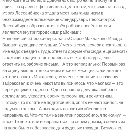
призы на краевых фестивалях. Дело в том, что семь лет назад
мэрия Лесосибирска отдала местным гаишникам в
безвозмездное пользование «лендкрузер». Лесосибирск
Лесосибирск образован из трёх рабочих посёлков, они
являются внутригородскими районами :
НовоенисейскЛесосибирск частьСтарое Маклаково. Иногда
бывают дурацкие ситуации. У меня в семь вечера спектакль, а
мне надо съездить туда, отвезти документы сюда, еще заехать
в администрацию, еще подписать счета-фактуры, еще
ответить на рабочие письма… А это неправильно! Первый раз
на сцену вышел только через восемь месяцев. Сначала его
хотели назвать Маклаково, но ученые-лингвисты название
забраковали: очень некстати выяснилось, что маклаки — это
перекупщики краденого. Одна хорошая девушка любезно
согласилась украсить своим голосом наши речитативы.
Потому что я опять не подготовился, опять не настроился, не
подумал толком… А выходить по наитию абсолютно
неправильно. Что-то там на занятии покоробило, я психанул —
и все. Те не хотели возвращаться по своим домам, а селить их
на воле было небезопасно для рядовых граждан. Возможно,