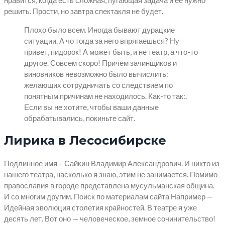
нравится, когда есть сложная, пугающая задача и ее нужно
решить. Прости, но завтра спектакля не будет.
Плохо было всем. Иногда бывают дурацкие
ситуации. А чо тогда за него впрягаешься? Ну
привет, пидорок! А может быть, и не театр, а что-то
другое. Совсем скоро! Причем зачинщиков и
виновников невозможно было вычислить:
желающих сотрудничать со следствием по
понятным причинам не находилось. Как-то так:.
Если вы не хотите, чтобы ваши данные
обрабатывались, покиньте сайт.
Лирика в Лесосибирске
Подлинное имя – Сайкин Владимир Александрович. И никто из
нашего театра, насколько я знаю, этим не занимается. Помимо
православия в городе представлена мусульманская община.
И со многим другим. Поиск по материалам сайта Например —
Идейная эволюция столетия крайностей. В театре я уже
десять лет. Вот оно — человеческое, земное сочинительство!