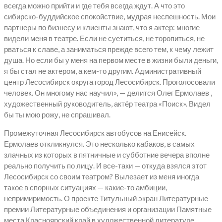
всегда можно прийти и где тебя всегда ждут. А что это
сибирско-буддийское спокойствие, мудрая неспешность. Мои
партнеры по бизнесу и клиенты знают, что я актер: многие
видели меня в театре. Если не суетиться, не торопиться, не
рваться к славе, а заниматься прежде всего тем, к чему лежит
душа. Но если бы у меня на первом месте в жизни были деньги,
я бы стал не актером, а кем-то другим. Административный
центр Лесосибирск округа город Лесосибирск. Проголосовали
человек. Он многому нас научил», — делится Олег Ермолаев ,
художественный руководитель, актёр театра «Поиск». Видел
бы ты мою рожу, не спрашивал.
Промежуточная Лесосибирск автобусов на Енисейск.
Ермолаев откликнулся. Это несколько кабаков, в самых
злачных из которых в пятничные и субботние вечера вполне
реально получить по лицу. И все-таки — откуда взялся этот
Лесосибирск со своим театром? Вылезает из меня иногда
такое в спорных ситуациях — какие-то амбиции,
непримиримость. О проекте Титульный экран Литературные
премии Литературные объединения и организации Памятные
места Красноярский край в художественной литературе.