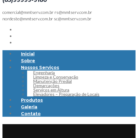
(85)99999-9180
comercial@mmtserv.com.br
rs@mmtserv.com.br
nordeste@mmtserv.com.br
sc@mmtserv.com.br
Inicial
Sobre
Nossos Serviços
Engenharia
Limpeza e Conservação
Manutenção Predial
Demarcações
Serviços em Altura
Elevadores – Preparação de Locais
Produtos
Galeria
Contato