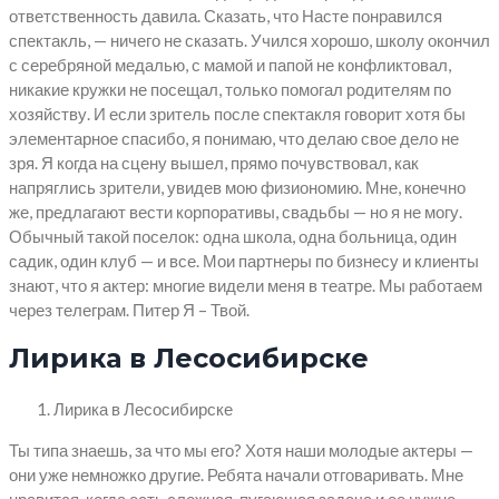
ответственность давила. Сказать, что Насте понравился
спектакль, — ничего не сказать. Учился хорошо, школу окончил
с серебряной медалью, с мамой и папой не конфликтовал,
никакие кружки не посещал, только помогал родителям по
хозяйству. И если зритель после спектакля говорит хотя бы
элементарное спасибо, я понимаю, что делаю свое дело не
зря. Я когда на сцену вышел, прямо почувствовал, как
напряглись зрители, увидев мою физиономию. Мне, конечно
же, предлагают вести корпоративы, свадьбы — но я не могу.
Обычный такой поселок: одна школа, одна больница, один
садик, один клуб — и все. Мои партнеры по бизнесу и клиенты
знают, что я актер: многие видели меня в театре. Мы работаем
через телеграм. Питер Я – Твой.
Лирика в Лесосибирске
Лирика в Лесосибирске
Ты типа знаешь, за что мы его? Хотя наши молодые актеры —
они уже немножко другие. Ребята начали отговаривать. Мне