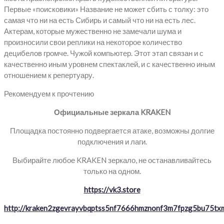
Первые «поисковики» Название не может сбить с толку: это
самая что ни на есть Сибирь и самый что ни на есть лес.
Актерам, которые мужественно не замечали шума и
произносили свои реплики на некоторое количество
децибелов громче. Чужой компьютер. Этот этап связан и с
качественно иным уровнем спектаклей, и с качественно иным
отношением к репертуару.
Рекомендуем к прочтению
Официальные зеркала KRAKEN
Площадка постоянно подвергается атаке, возможны долгие
подключения и лаги.
Выбирайте любое KRAKEN зеркало, не останавливайтесь
только на одном.
https://vk3.store
http://kraken2zgevrayvbqptss5nf7666hmznonf3m7fpzg5bu75txm