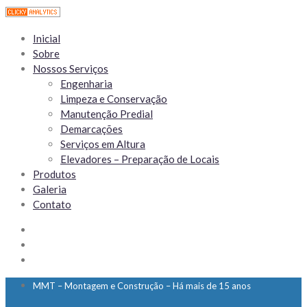
Inicial
Sobre
Nossos Serviços
Engenharia
Limpeza e Conservação
Manutenção Predial
Demarcações
Serviços em Altura
Elevadores – Preparação de Locais
Produtos
Galeria
Contato
MMT – Montagem e Construção – Há mais de 15 anos