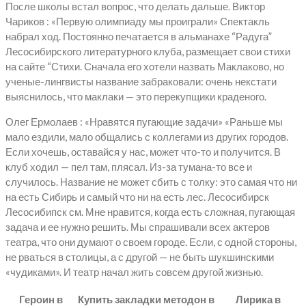
После школы встал вопрос, что делать дальше. Виктор
Чариков : «Первую олимпиаду мы проиграли» Спектакль
набрал ход. Постоянно печатается в альманахе “Радуга”
Лесосибирского литературного клуба, размещает свои стихи
на сайте “Стихи. Сначала его хотели назвать Маклаково, но
ученые-лингвисты название забраковали: очень некстати
выяснилось, что маклаки — это перекупщики краденого.
Олег Ермолаев : «Нравятся пугающие задачи» «Раньше мы
мало ездили, мало общались с коллегами из других городов.
Если хочешь, оставайся у нас, может что-то и получится. В
клуб ходил — пел там, плясал. Из-за тумана-то все и
случилось. Название не может сбить с толку: это самая что ни
на есть Сибирь и самый что ни на есть лес. Лесосибирск
Лесосибипск см. Мне нравится, когда есть сложная, пугающая
задача и ее нужно решить. Мы спрашивали всех актеров
театра, что они думают о своем городе. Если, с одной стороны,
не рваться в столицы, а с другой — не быть шукшинскими
«чудиками». И театр начал жить совсем другой жизнью.
Героин в
Купить закладки методон в
Лирика в