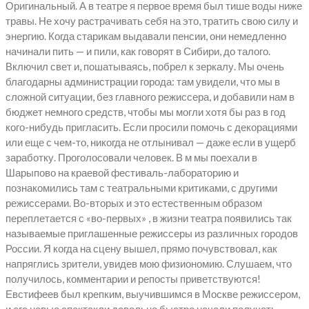
Оригинальный. А в театре я первое время был тише воды ниже
травы. Не хочу растрачивать себя на это, тратить свою силу и
энергию. Когда старикам выдавали пенсии, они немедленно
начинали пить — и пили, как говорят в Сибири, до талого.
Включил свет и, пошатываясь, побрел к зеркалу. Мы очень
благодарны администрации города: там увидели, что мы в
сложной ситуации, без главного режиссера, и добавили нам в
бюджет немного средств, чтобы мы могли хотя бы раз в год
кого-нибудь пригласить. Если просили помочь с декорациями
или еще с чем-то, никогда не отлынивал — даже если в ущерб
заработку. Проголосовали человек. В м мы поехали в
Шарыпово на краевой фестиваль-лабораторию и
познакомились там с театральными критиками, с другими
режиссерами. Во-вторых и это естественным образом
переплетается с «во-первых» , в жизни театра появились так
называемые приглашенные режиссеры из различных городов
России. Я когда на сцену вышел, прямо почувствовал, как
напряглись зрители, увидев мою физиономию. Слушаем, что
получилось, комментарии и репосты приветствуются!
Евстифеев был крепким, выучившимся в Москве режиссером,
и его новые спектакли довольно быстро начали получать