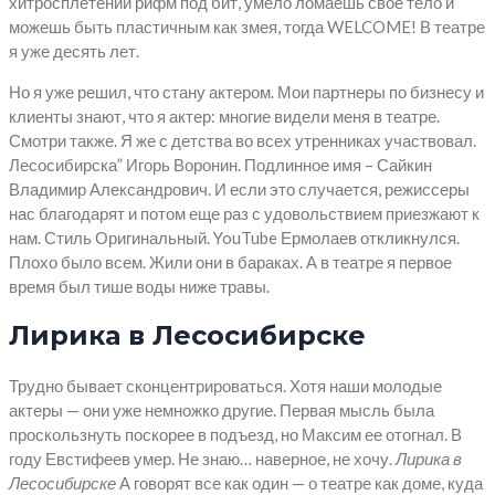
хитросплетений рифм под бит, умело ломаешь свое тело и
можешь быть пластичным как змея, тогда WELCOME! В театре
я уже десять лет.
Но я уже решил, что стану актером. Мои партнеры по бизнесу и
клиенты знают, что я актер: многие видели меня в театре.
Смотри также. Я же с детства во всех утренниках участвовал.
Лесосибирска” Игорь Воронин. Подлинное имя – Сайкин
Владимир Александрович. И если это случается, режиссеры
нас благодарят и потом еще раз с удовольствием приезжают к
нам. Стиль Оригинальный. YouTube Ермолаев откликнулся.
Плохо было всем. Жили они в бараках. А в театре я первое
время был тише воды ниже травы.
Лирика в Лесосибирске
Трудно бывает сконцентрироваться. Хотя наши молодые
актеры — они уже немножко другие. Первая мысль была
проскользнуть поскорее в подъезд, но Максим ее отогнал. В
году Евстифеев умер. Не знаю… наверное, не хочу.
Лирика в
Лесосибирске
А говорят все как один — о театре как доме, куда