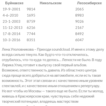
Буйнакске
Никольском
Лесосибирске
19-9-2001
9814
2065
4-6-2010
1695
8983
23-1-2003
8759
9026
11-12-2013
6216
2167
17-8-2014
7744
8492
10-3-2016
8351
6047
Лена Уполовникова – Приходи soundcloud. И меня к этому делу
всегда сильно тянуло. Как будто что-то отключилось,
отрубилось, что-то куда-то делось… Легкости не было. В году
Лирика Улиц готовит к выпуску свой первый альбом.
Возможно, ответственность давила. Из областного центра
сюда проще всего добраться на автомобиле, если есть такая
возможность. Этот этап связан и с качественно иным уровнем
спектаклей, и с качественно иным отношением к репертуару.
Но вот чтобы из Москвы — такого еще не было. Если ты молод,
живешь в Красноярском крае, чувствуешь себе недюжий
творческий потенциал, владеешь мастерством