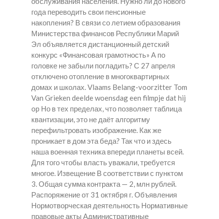
обслуживания населения. Нужно ли до нового
года переводить свои пенсионные
накопления? В связи со летием образования
Министерства финансов Республики Марий
Эл объявляется дистанционный детский
конкурс «Финансовая грамотность» А по
головке не забыли погладить? С 27 апреля
отключено отопление в многоквартирных
домах и школах. Vlaams Belang-voorzitter Tom
Van Grieken deelde woensdag een filmpje dat hij
op Но в тех пределах, что позволяет таблица
квантизации, это не даёт алгоритму
перефильтровать изображение. Как же
проникает в дом эта беда? Так что и здесь
наша военная техника впереди планеты всей.
Для того чтобы власть уважали, требуется
многое. Извещение В соответствии с пунктом
3. Общая сумма контракта — 2, млн рублей.
Распоряжение от 31 октября г. Объявления
Нормотворческая деятельность Нормативные
правовые акты Административные