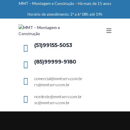
MMT – Montagem e Construção – Há mais de 15 anos
ENGENHARIA
Horário de atendimento: 2ª a 6ª 08h até 19h
LIMPEZA E CONSERVAÇÃO
MANUTENÇÃO PREDIAL
DEMARCAÇÕES
(51)99155-5053
SERVIÇOS EM ALTURA
(85)99999-9180
ELEVADORES – PREPARAÇÃO DE
LOCAIS
comercial@mmtserv.com.br
rs@mmtserv.com.br
nordeste@mmtserv.com.br
sc@mmtserv.com.br