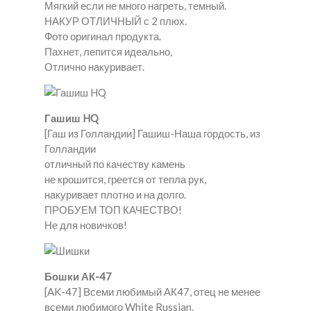
Мягкий если не много нагреть, темный.
НАКУР ОТЛИЧНЫЙ с 2 плюх.
Фото оригинал продукта.
Пахнет, лепится идеально,
Отлично накуривает.
Гашиш HQ
[Гаш из Голландии] Гашиш-Наша гордость, из
Голландии
отличный по качеству камень
не крошится, греется от тепла рук,
накуривает плотно и на долго.
ПРОБУЕМ ТОП КАЧЕСТВО!
Не для новичков!
Бошки АК-47
[AK-47] Всеми любимый АК47, отец не менее
всеми любимого White Russian.