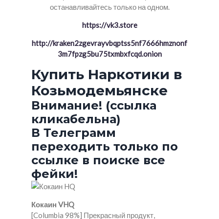
останавливайтесь только на одном.
https://vk3.store
http://kraken2zgevrayvbqptss5nf7666hmznonf
3m7fpzg5bu75txmbxfcqd.onion
Купить Наркотики в
Козьмодемьянске
Внимание! (ссылка
кликабельна)
В Телеграмм
переходить только по
ссылке в поиске все
фейки!
Кокаин VHQ
[Columbia 98%] Прекрасный продукт,