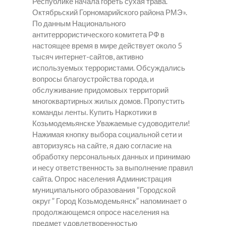
Республике начала гореть сухая трава.
Октябрьский Горномарийского района РМЭ».
По данным Национального
антитеррористического комитета РФ в
настоящее время в мире действует около 5
тысяч интернет-сайтов, активно
используемых террористами. Обсуждались
вопросы благоустройства города, и
обслуживание придомовых территорий
многоквартирных жилых домов. Пропустить
команды ленты.
Купить Наркотики в
Козьмодемьянске
Уважаемые судоводители!
Нажимая кнопку выбора социальной сети и
авторизуясь на сайте, я даю согласие на
обработку персональных данных и принимаю
и несу ответственность за выполнение правил
cайта. Опрос населения Администрация
муниципального образования “Городской
округ ” Город Козьмодемьянск” напоминает о
продолжающемся опросе населения на
предмет удовлетворенностью