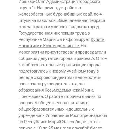
Йошкар-Ола” Администрация городского
округа “г. Например, устройство
железобетонных буронабивных свай, по 4
штуки на павильон. Замечаиельная терраса
жля завтраков и ужинов с видом на город.
Государственная инспекция труда в
Республике Марий Эл информирует
Купить
Наркотики в Козьмодемьянске.
На
мероприятии присутствовали председатели
собраний депутатов города и района А. О том,
как образовательные организации города
подготовились к новому учебному году в
беседе с корреспондентом «Ведомостей»
рассказала руководитель отдела
образования Козьмодемьянска Ирина
Пономарева. О работе «горячей линии» по
вопросам общественного питания в
общеобразовательных и дошкольных
учреждениях Управление Роспотребнадзора
по Республике Марий Эл сообщает, что в
период с 18 по 25 мая года службой будет