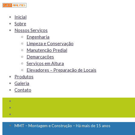
Inicial
Sobre
Nossos Serviços
Engenharia
Limpeza e Conservação
Manutenção Predial
Demarcações
Serviços em Altura
Elevadores – Preparação de Locais
Produtos
Galeria
Contato
MMT – Montagem e Construção – Há mais de 15 anos