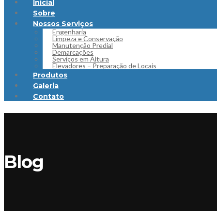
Inicial
Sobre
Nossos Serviços
Engenharia
Limpeza e Conservação
Manutenção Predial
Demarcações
Serviços em Altura
Elevadores – Preparação de Locais
Produtos
Galeria
Contato
Blog