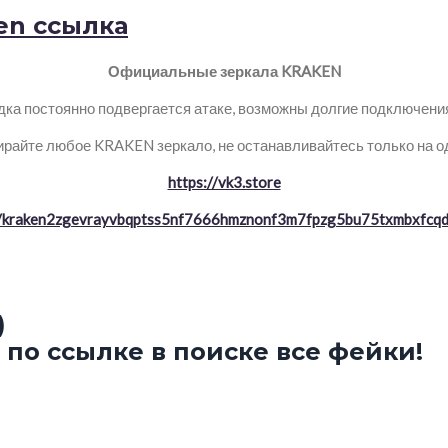
en ссылка
Официальные зеркала KRAKEN
ка постоянно подвергается атаке, возможны долгие подключения 
райте любое KRAKEN зеркало, не останавливайтесь только на о
https://vk3.store
//kraken2zgevrayvbqptss5nf7666hmznonf3m7fpzg5bu75txmbxfcqd
)
по ссылке в поиске все фейки!