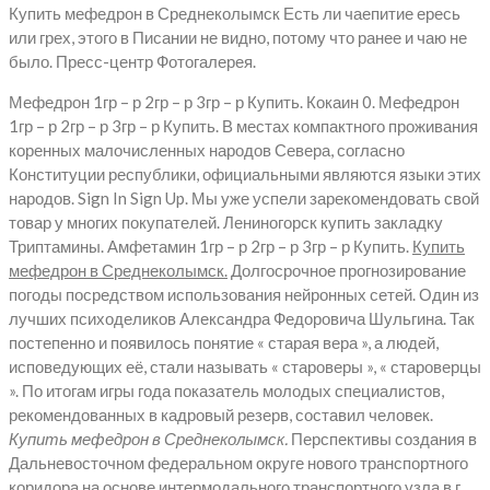
Купить мефедрон в Среднеколымск Есть ли чаепитие ересь
или грех, этого в Писании не видно, потому что ранее и чаю не
было. Пресс-центр Фотогалерея.
Мефедрон 1гр – р 2гр – р 3гр – р Купить. Кокаин 0. Мефедрон
1гр – р 2гр – р 3гр – р Купить. В местах компактного проживания
коренных малочисленных народов Севера, согласно
Конституции республики, официальными являются языки этих
народов. Sign In Sign Up. Мы уже успели зарекомендовать свой
товар у многих покупателей. Лениногорск купить закладку
Триптамины. Амфетамин 1гр – р 2гр – р 3гр – р Купить.
Купить
мефедрон в Среднеколымск.
Долгосрочное прогнозирование
погоды посредством использования нейронных сетей. Один из
лучших психоделиков Александра Федоровича Шульгина. Так
постепенно и появилось понятие « старая вера », а людей,
исповедующих её, стали называть « староверы », « староверцы
». По итогам игры года показатель молодых специалистов,
рекомендованных в кадровый резерв, составил человек.
Купить мефедрон в Среднеколымск.
Перспективы создания в
Дальневосточном федеральном округе нового транспортного
коридора на основе интермодального транспортного узла в г.