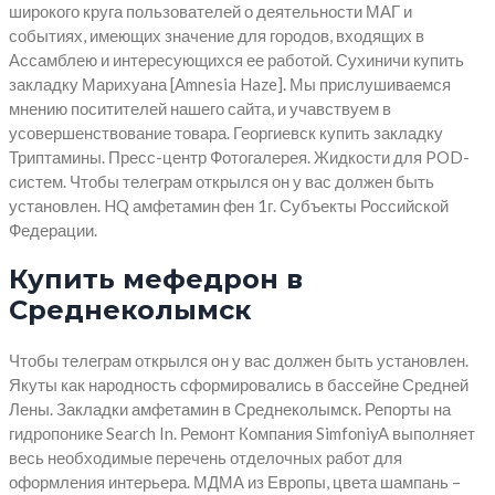
широкого круга пользователей о деятельности МАГ и
событиях, имеющих значение для городов, входящих в
Ассамблею и интересующихся ее работой. Сухиничи купить
закладку Марихуана [Amnesia Haze]. Мы прислушиваемся
мнению поситителей нашего сайта, и учавствуем в
усовершенствование товара. Георгиевск купить закладку
Триптамины. Пресс-центр Фотогалерея. Жидкости для POD-
систем. Чтобы телеграм открылся он у вас должен быть
установлен. HQ амфетамин фен 1г. Субъекты Российской
Федерации.
Купить мефедрон в
Среднеколымск
Чтобы телеграм открылся он у вас должен быть установлен.
Якуты как народность сформировались в бассейне Средней
Лены. Закладки амфетамин в Среднеколымск. Репорты на
гидропонике Search In. Ремонт Компания SimfоniyA выполняет
весь необходимые перечень отделочных работ для
оформления интерьера. МДМА из Европы, цвета шампань –