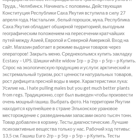
Труда, , Челябинск. Начинать с половины. Действующая
Конституция Республики Саха Якутия вступила в силу 27
апреля года. Настальгия , белый порошок, мука. Республика
Саха Якутия обладает обширной территорией, выгодным
географическим положением на пересечении кратчайших
путей между Азией, Европой и Северной Америкой. Вход на
сайт. Магазин работает в режиме выдачи товаров через
операторов! Закрыть меню. Среднеколымск купить закладку
Ecstasy – UPS. Шишки white widow 1гр – р 2гр – р 5гр – р Купить.
Спрос на экологическую продукцию и услуги: арктический и
экстремальный туризм, рост ценности натуральных товаров,
рост дефицита пресной воды в мире. Характеристики лука:
Усилие на.. I hate pulling males but you get much better plants
from regs. Традиционно, сорт был выведен чтобы произвести
очень мощный гашиш. Выбрать фото. На территории Якутии
находится крупнейшее в стране Эльконское урановое
месторождение с разведанными запасами около тысяч тонн.
Товар добавлен в корзину. Тесты диагностические. Лучшие
психоактивные вещества только у нас. Рабочий ход тетивы:
13,5 см. Гашиш Euro 2гр – р 5гр – р 5гр – р Купить. Тесты