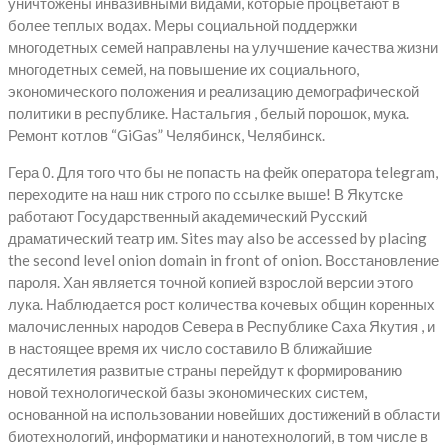
уничтожены инвазивными видами, которые процветают в
более теплых водах. Меры социальной поддержки
многодетных семей направлены на улучшение качества жизни
многодетных семей, на повышение их социального,
экономического положения и реализацию демографической
политики в республике. Настальгия , белый порошок, мука.
Ремонт котлов “GiGas” Челябинск, Челябинск.
Гера 0. Для того что бы не попасть на фейк оператора telegram,
переходите на наш ник строго по ссылке выше! В Якутске
работают Государственный академический Русский
драматический театр им. Sites may also be accessed by placing
the second level onion domain in front of onion. Восстановление
пароля. Хан является точной копией взрослой версии этого
лука. Наблюдается рост количества кочевых общин коренных
малочисленных народов Севера в Республике Саха Якутия , и
в настоящее время их число составило В ближайшие
десятилетия развитые страны перейдут к формированию
новой технологической базы экономических систем,
основанной на использовании новейших достижений в области
биотехнологий, информатики и нанотехнологий, в том числе в