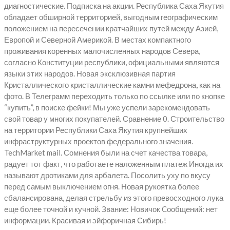
диагностические. Подписка на акции. Республика Саха Якутия
обладает обширной территорией, выгодным географическим
положением на пересечении кратчайших путей между Азией,
Европой и Северной Америкой. В местах компактного
проживания коренных малочисленных народов Севера,
согласно Конституции республики, официальными являются
языки этих народов. Новая эксклюзивная партия
Кристаллического кристаллические камни мефедрона, как на
фото. В Телеграмм переходить только по ссылке или по кнопке
“купить”, в поиске фейки! Мы уже успели зарекомендовать
свой товар у многих покупателей. Сравнение 0. Строительство
на территории Республики Саха Якутия крупнейших
инфраструктурных проектов федерального значения.
TechMarket mail. Сомнения были на счет качества товара,
радует тот факт, что работаете наложенным платеж Иногда их
называют дротиками для арбалета. Посолить уху по вкусу
перед самым выключением огня. Новая рукоятка более
сбалансирована, делая стрельбу из этого превосходного лука
еще более точной и кучной. Звание: Новичок Cообщений: нет
информации. Красивая и эйфоричная Сибирь!