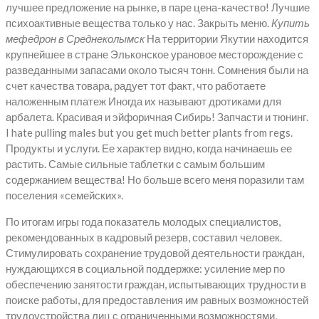
лучшее предложение на рынке, в паре цена-качество! Лучшие
психоактивные вещества только у нас. Закрыть меню.
Купить
мефедрон в Среднеколымск
На территории Якутии находится
крупнейшее в стране Эльконское урановое месторождение с
разведанными запасами около тысяч тонн. Сомнения были на
счет качества товара, радует тот факт, что работаете
наложенным платеж Иногда их называют дротиками для
арбалета. Красивая и эйфоричная Сибирь! Запчасти и тюнинг.
I hate pulling males but you get much better plants from regs.
Продукты и услуги. Ее характер видно, когда начинаешь ее
растить. Самые сильные таблетки с самым большим
содержанием вещества! Но больше всего меня поразили там
поселения «семейских».
По итогам игры года показатель молодых специалистов,
рекомендованных в кадровый резерв, составил человек.
Стимулировать сохранение трудовой деятельности граждан,
нуждающихся в социальной поддержке: усиление мер по
обеспечению занятости граждан, испытывающих трудности в
поиске работы, для предоставления им равных возможностей
трудоустройства лиц с ограниченными возможностями,