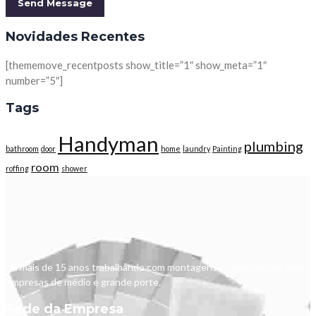
Novidades Recentes
[thememove_recentposts show_title=”1″ show_meta=”1″
number=”5″]
Tags
Handyman
plumbing
bathroom
door
home
laundry
Painting
room
roffing
shower
Há mais de 15 anos trabalhando com montagens e construções para
empresas de médio e grande porte.
Sede da Empresa