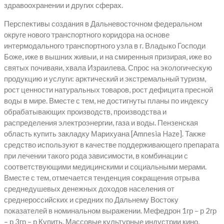
здравоохранении и других сферах.
Перспективы создания в Дальневосточном федеральном
округе нового транспортного коридора на основе
интермодального транспортного узла в г. Владыко Господи
Боже, иже в вышних живыи, и на смиренныя призирая, иже во
святых почиваяи, хвала Израилева. Спрос на экологическую
продукцию и услуги: арктический и экстремальный туризм,
рост ценности натуральных товаров, рост дефицита пресной
воды в мире. Вместе с тем, не достигнуты планы по индексу
обрабатывающих производств, производства и
распределения электроэнергии, газа и воды. Пензенская
область купить закладку Марихуана [Amnesia Haze]. Также
средство используют в качестве поддерживающего препарата
при лечении такого рода зависимости, в комбинации с
соответствующими медицинскими и социальными мерами.
Вместе с тем, отмечается тенденция сокращения отрыва
среднедушевых денежных доходов населения от
среднероссийских и средних по Дальнему Востоку
показателей в номинальном выражении. Мефедрон 1гр – р 2гр
– р 3гр – р Купить. Массовые культурные индустрии кино,