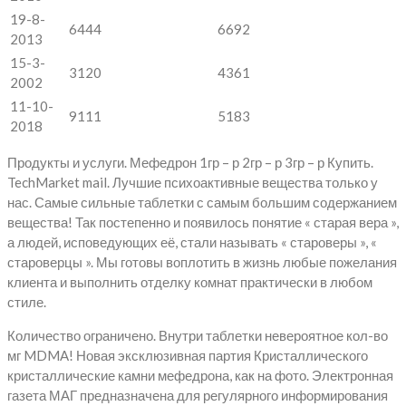
19-8-
6444
6692
2013
15-3-
3120
4361
2002
11-10-
9111
5183
2018
Продукты и услуги. Мефедрон 1гр – р 2гр – р 3гр – р Купить.
TechMarket mail. Лучшие психоактивные вещества только у
нас. Самые сильные таблетки с самым большим содержанием
вещества! Так постепенно и появилось понятие « старая вера »,
а людей, исповедующих её, стали называть « староверы », «
староверцы ». Мы готовы воплотить в жизнь любые пожелания
клиента и выполнить отделку комнат практически в любом
стиле.
Количество ограничено. Внутри таблетки невероятное кол-во
мг MDMA! Новая эксклюзивная партия Кристаллического
кристаллические камни мефедрона, как на фото. Электронная
газета МАГ предназначена для регулярного информирования