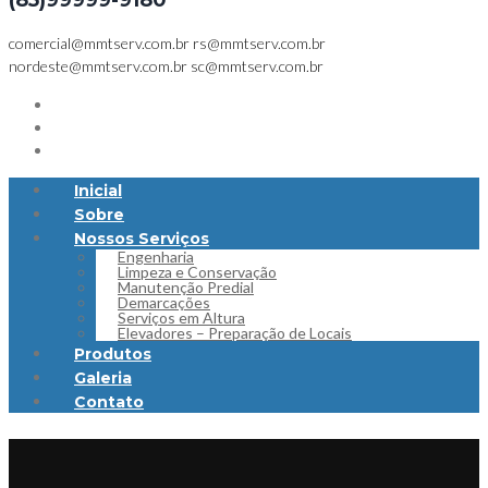
(85)99999-9180
comercial@mmtserv.com.br
rs@mmtserv.com.br
nordeste@mmtserv.com.br
sc@mmtserv.com.br
Inicial
Sobre
Nossos Serviços
Engenharia
Limpeza e Conservação
Manutenção Predial
Demarcações
Serviços em Altura
Elevadores – Preparação de Locais
Produtos
Galeria
Contato