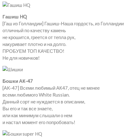
Гашиш HQ
[Гаш из Голландии] Гашиш-Наша гордость, из Голландии
отличный по качеству камень
не крошится, греется от тепла рук,
накуривает плотно и на долго.
ПРОБУЕМ ТОП КАЧЕСТВО!
Не для новичков!
Бошки АК-47
[AK-47] Всеми любимый АК47, отец не менее
всеми любимого White Russian.
Данный сорт не нуждается в описании,
Вы его и так все знаете,
или как минимум слышали о нем
и настал момент его попробовать!