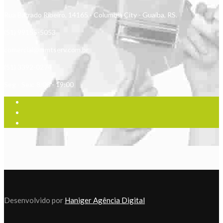
Rua Barrado Ribeiro, 14165 - Columbia City - Guaíba, RS.
(51) 99155-5053
comercial@mmtserv.com.br
(51) 3392-0274
Seg - Sex: 8:00 - 19:00
Desenvolvido por
Haniger Agência Digital