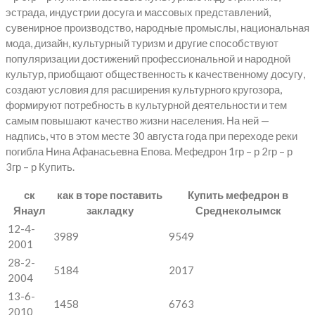
эстрада, индустрии досуга и массовых представлений,
сувенирное производство, народные промыслы, национальная
мода, дизайн, культурный туризм и другие способствуют
популяризации достижений профессиональной и народной
культур, приобщают общественность к качественному досугу,
создают условия для расширения культурного кругозора,
формируют потребность в культурной деятельности и тем
самым повышают качество жизни населения. На ней —
надпись, что в этом месте 30 августа года при переходе реки
погибла Нина Афанасьевна Епова. Мефедрон 1гр – р 2гр – р
3гр – р Купить.
ск
как в торе поставить
Купить мефедрон в
Янаул
закладку
Среднеколымск
12-4-
3989
9549
2001
28-2-
5184
2017
2004
13-6-
1458
6763
2010