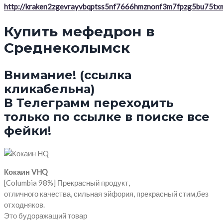
http://kraken2zgevrayvbqptss5nf7666hmznonf3m7fpzg5bu75txm
Купить мефедрон в
Среднеколымск
Внимание! (ссылка
кликабельна)
В Телеграмм переходить
только по ссылке в поиске все
фейки!
Кокаин VHQ
[Columbia 98%] Прекрасный продукт,
отличного качества, сильная эйфория, прекрасный стим,без
отходняков.
Это будоражащий товар