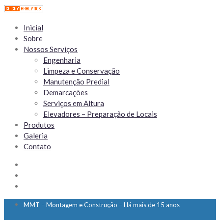
Inicial
Sobre
Nossos Serviços
Engenharia
Limpeza e Conservação
Manutenção Predial
Demarcações
Serviços em Altura
Elevadores – Preparação de Locais
Produtos
Galeria
Contato
MMT – Montagem e Construção – Há mais de 15 anos