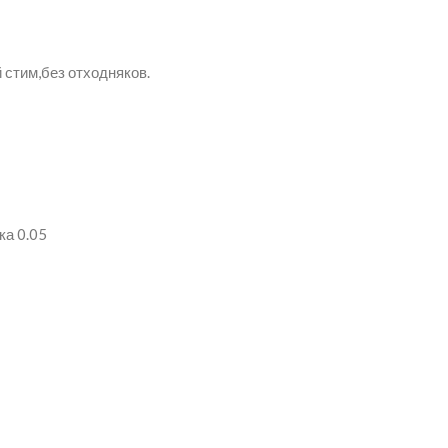
 стим,без отходняков.
ка 0.05