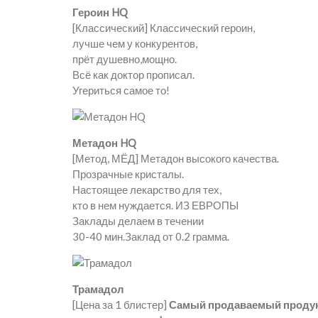
Героин HQ
[Классический] Классический героин,
лучше чем у конкурентов,
прёт душевно,мощно.
Всё как доктор прописал.
Угериться самое то!
Метадон HQ
[Метод, МЁД] Метадон высокого качества.
Прозрачные кристалы.
Настоящее лекарство для тех,
кто в нем нуждается. ИЗ ЕВРОПЫ
Заклады делаем в течении
30-40 мин.Заклад от 0.2 грамма.
Трамадол
[Цена за 1 блистер]
Самый продаваемый проду