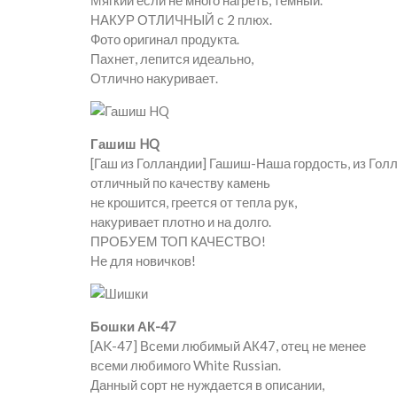
Мягкий если не много нагреть, темный.
НАКУР ОТЛИЧНЫЙ с 2 плюх.
Фото оригинал продукта.
Пахнет, лепится идеально,
Отлично накуривает.
Гашиш HQ
[Гаш из Голландии] Гашиш-Наша гордость, из Гол
отличный по качеству камень
не крошится, греется от тепла рук,
накуривает плотно и на долго.
ПРОБУЕМ ТОП КАЧЕСТВО!
Не для новичков!
Бошки АК-47
[AK-47] Всеми любимый АК47, отец не менее
всеми любимого White Russian.
Данный сорт не нуждается в описании,