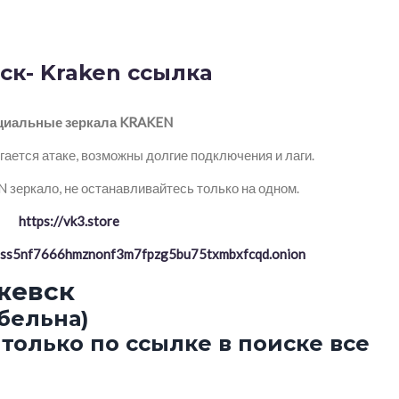
к- Kraken ссылка
иальные зеркала KRAKEN
ается атаке, возможны долгие подключения и лаги.
зеркало, не останавливайтесь только на одном.
https://vk3.store
ptss5nf7666hmznonf3m7fpzg5bu75txmbxfcqd.onion
жевск
бельна)
только по ссылке в поиске все