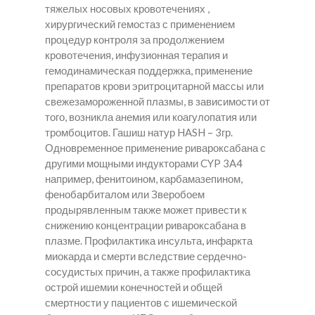
тяжелых носовых кровотечениях ,
хирургический гемостаз с применением
процедур контроля за продолжением
кровотечения, инфузионная терапия и
гемодинамическая поддержка, применение
препаратов крови эритроцитарной массы или
свежезамороженной плазмы, в зависимости от
того, возникла анемия или коагулопатия или
тромбоцитов. Гашиш натур HASH – 3гр.
Одновременное применение ривароксабана с
другими мощными индукторами CYP 3A4
например, фенитоином, карбамазепином,
фенобарбиталом или Зверобоем
продырявленным также может привести к
снижению концентрации ривароксабана в
плазме. Профилактика инсульта, инфаркта
миокарда и смерти вследствие сердечно-
сосудистых причин, а также профилактика
острой ишемии конечностей и общей
смертности у пациентов с ишемической