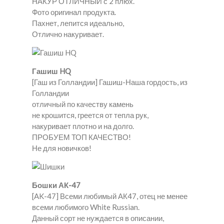
НАКУР ОТЛИЧНЫЙ с 2 плюх.
Фото оригинал продукта.
Пахнет, лепится идеально,
Отлично накуривает.
Гашиш HQ
[Гаш из Голландии] Гашиш-Наша гордость, из
Голландии
отличный по качеству камень
не крошится, греется от тепла рук,
накуривает плотно и на долго.
ПРОБУЕМ ТОП КАЧЕСТВО!
Не для новичков!
Бошки АК-47
[AK-47] Всеми любимый АК47, отец не менее
всеми любимого White Russian.
Данный сорт не нуждается в описании,