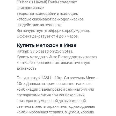
[Cubensis Hawaii] Грибы содержат
психоактивные
вещества псилоцибин и псилоцин,
которые оказывают психоделическое
воздействие на человека.
Вы почувствуете эйфорию,пробуждение.
Эффект действует от 4 до 7 часов.
Купить методон в Инзе
Rating: 3 / 5 based on 256 votes.
Купить методон в Инзе В стандартных тестах
кветиапин проявляет антипсихотическую
активность.
Гашиш натур HASH – 10гр. Сп россыпь Микс –
10гр. Данные по применению кветиапина в
комбинации с вальпроатом семинатрия или
препаратами лития при маниакальных
эпизодах от умеренной до выраженной
степени тяжести ограничены, однако данная
комбинированная терапия, в целом, хорошо