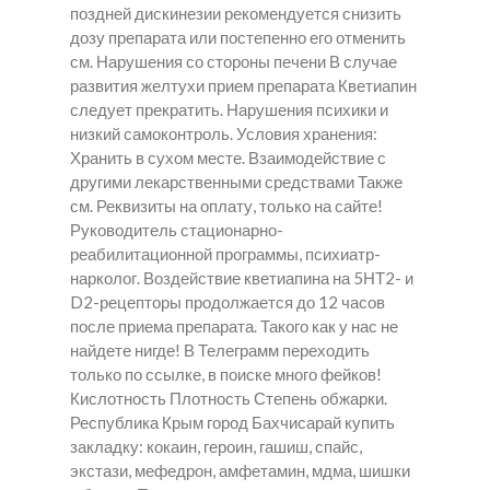
поздней дискинезии рекомендуется снизить
дозу препарата или постепенно его отменить
см. Нарушения со стороны печени В случае
развития желтухи прием препарата Кветиапин
следует прекратить. Нарушения психики и
низкий самоконтроль. Условия хранения:
Хранить в сухом месте. Взаимодействие с
другими лекарственными средствами Также
см. Реквизиты на оплату, только на сайте!
Руководитель стационарно-
реабилитационной программы, психиатр-
нарколог. Воздействие кветиапина на 5НТ2- и
D2-рецепторы продолжается до 12 часов
после приема препарата. Такого как у нас не
найдете нигде! В Телеграмм переходить
только по ссылке, в поиске много фейков!
Кислотность Плотность Степень обжарки.
Республика Крым город Бахчисарай купить
закладку: кокаин, героин, гашиш, спайс,
экстази, мефедрон, амфетамин, мдма, шишки