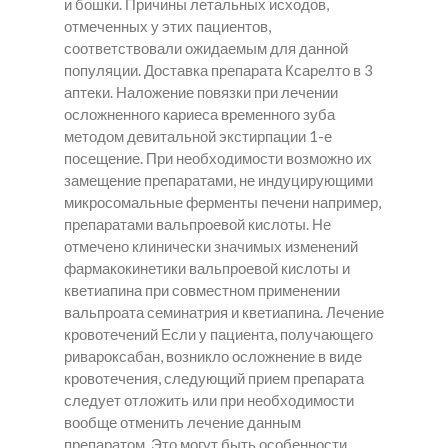
и бошки. Причины летальных исходов,
отмеченных у этих пациентов,
соответствовали ожидаемым для данной
популяции. Доставка препарата Ксарелто в 3
аптеки. Наложение повязки при лечении
осложненного кариеса временного зуба
методом девитальной экстирпации 1-е
посещение. При необходимости возможно их
замещение препаратами, не индуцирующими
микросомальные ферменты печени например,
препаратами вальпроевой кислоты. Не
отмечено клинически значимых изменений
фармакокинетики вальпроевой кислоты и
кветиапина при совместном применении
вальпроата семинатрия и кветиапина. Лечение
кровотечений Если у пациента, получающего
ривароксабан, возникло осложнение в виде
кровотечения, следующий прием препарата
следует отложить или при необходимости
вообще отменить лечение данным
препаратом. Это могут быть особенности