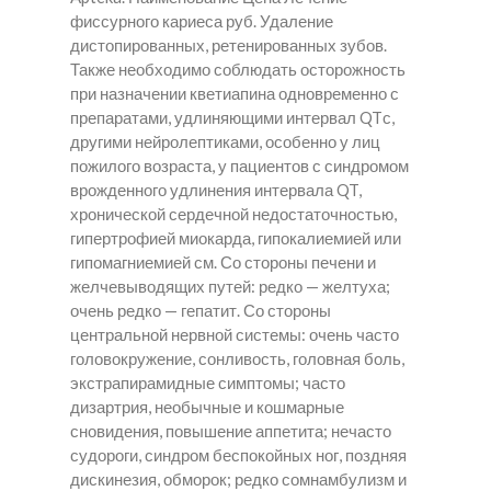
фиссурного кариеса руб. Удаление
дистопированных, ретенированных зубов.
Также необходимо соблюдать осторожность
при назначении кветиапина одновременно с
препаратами, удлиняющими интервал QTс,
другими нейролептиками, особенно у лиц
пожилого возраста, у пациентов с синдромом
врожденного удлинения интервала QT,
хронической сердечной недостаточностью,
гипертрофией миокарда, гипокалиемией или
гипомагниемией см. Со стороны печени и
желчевыводящих путей: редко — желтуха;
очень редко — гепатит. Со стороны
центральной нервной системы: очень часто
головокружение, сонливость, головная боль,
экстрапирамидные симптомы; часто
дизартрия, необычные и кошмарные
сновидения, повышение аппетита; нечасто
судороги, синдром беспокойных ног, поздняя
дискинезия, обморок; редко сомнамбулизм и