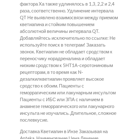
фактора Xа также удлинялось в 1,3, 2,2 и 2,4
раза, соответственно. Удлинение интервала
QT Не выявлено взаимосвязи между приемом
кветиапина и стойким повышением
абсолютной величины интервала QT.
Добавляйтесь исключительно по ссылке: Не
используйте поиск в телеграм! Заказать
звонок. Кветиапин не обладает сродством к
переносчику норадреналина и обладает
низким сродством к 5НТ1А-серотониновым
рецепторам, в то время как N-
дезалкилкветиапин проявляет высокое
сродство к обоим. Пациенты с
геморрагическим или лакунарным инсультом
Пациенты с ИБС или ЗПА с наличием в
анамнезе геморрагического или лакунарного
инсульта не изучались. Длительное, сложное
послевкусие.
Доставка Кветиапин в Инзе Заказывая на
Apteka. Наименование Цена Лечение