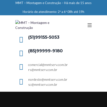
MMT – Montagem e Construção – Há mais de 15 anos
ENGENHARIA
Horário de atendimento: 2ª a 6ª 08h até 19h
LIMPEZA E CONSERVAÇÃO
MANUTENÇÃO PREDIAL
DEMARCAÇÕES
(51)99155-5053
SERVIÇOS EM ALTURA
(85)99999-9180
ELEVADORES – PREPARAÇÃO DE
LOCAIS
comercial@mmtserv.com.br
rs@mmtserv.com.br
nordeste@mmtserv.com.br
sc@mmtserv.com.br