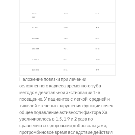
м
22-12-
6128
5175
2007
6-7-2014
2630
8985
4-2-2000
5648
4322
18-9-2009
7531
5586
8-5-2018
9937
7420
11-1-2015
3461
8749
Наложение повязки при лечении
осложненного кариеса временного зуба
методом девитальной экстирпации 1-е
посещение. У пациентов с легкой, средней и
тяжелой степенью нарушения функции почек
общее подавление активности фактора Ха
увеличивалось в 1,5, 1,9 и 2 раза по
сравнению со здоровыми добровольцами;
протромбиновое время вследствие действия