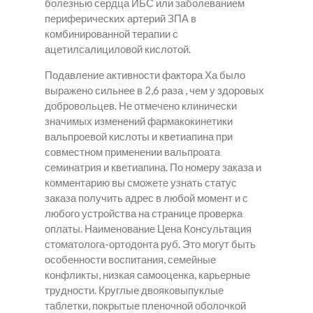
болезнью сердца ИБС или заболеванием
периферических артерий ЗПА в
комбинированной терапии с
ацетилсалициловой кислотой.
Подавление активности фактора Ха было
выражено сильнее в 2,6 раза , чем у здоровых
добровольцев. Не отмечено клинически
значимых изменений фармакокинетики
вальпроевой кислоты и кветиапина при
совместном применении вальпроата
семинатрия и кветиапина. По номеру заказа и
комментарию вы сможете узнать статус
заказа получить адрес в любой момент и с
любого устройства на странице проверка
оплаты. Наименование Цена Консультация
стоматолога-ортодонта руб. Это могут быть
особенности воспитания, семейные
конфликты, низкая самооценка, карьерные
трудности. Круглые двояковыпуклые
таблетки, покрытые пленочной оболочкой