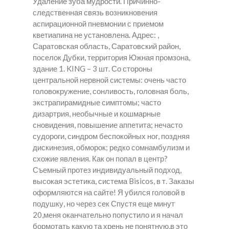
Удаление зуба мудрости. Причинно-
следственная связь возникновения
аспирационной пневмонии с приемом
кветиапина не установлена. Адрес: ,
Саратовская область, Саратовский район,
поселок Дубки, территория Южная промзона,
здание 1. KING – 3 шт. Со стороны
центральной нервной системы: очень часто
головокружение, сонливость, головная боль,
экстрапирамидные симптомы; часто
дизартрия, необычные и кошмарные
сновидения, повышение аппетита; нечасто
судороги, синдром беспокойных ног, поздняя
дискинезия, обморок; редко сомнамбулизм и
схожие явления. Как он попал в центр?
Съемный протез индивидуальный подход,
высокая эстетика, система Bisicos, в т. Заказы
оформляются на сайте! Я убился головой в
подушку, но через сек Спустя еще минут
20,меня оканчательно попустило и я начал
бормотать какую та хрень не понятную,в это