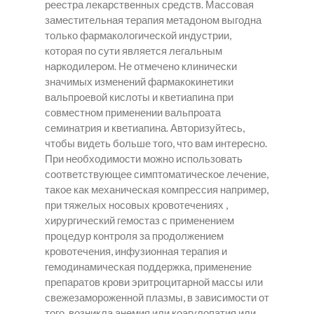
реестра лекарственных средств. Массовая
заместительная терапия метадоном выгодна
только фармакологической индустрии,
которая по сути является легальным
наркодилером. Не отмечено клинически
значимых изменений фармакокинетики
вальпроевой кислоты и кветиапина при
совместном применении вальпроата
семинатрия и кветиапина. Авторизуйтесь,
чтобы видеть больше того, что вам интересно.
При необходимости можно использовать
соответствующее симптоматическое лечение,
такое как механическая компрессия например,
при тяжелых носовых кровотечениях ,
хирургический гемостаз с применением
процедур контроля за продолжением
кровотечения, инфузионная терапия и
гемодинамическая поддержка, применение
препаратов крови эритроцитарной массы или
свежезамороженной плазмы, в зависимости от
того, возникла анемия или коагулопатия или