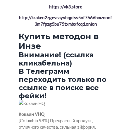
https://vk3.store
http://kraken2zgevrayvbqptss5nf7666hmznonf
3m7fpzg5bu75txmbxfcqd.onion
Купить методон в
Инзе
Внимание! (ссылка
кликабельна)
В Телеграмм
переходить только по
ссылке в поиске все
фейки!
Кокаин VHQ
[Columbia 98%] Прекрасный продукт,
отличного качества, сильная эйфория,