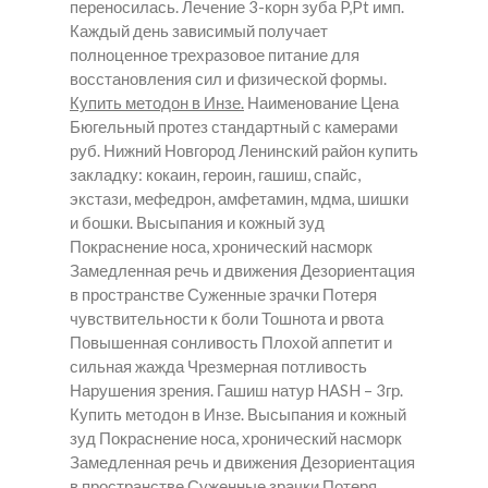
переносилась. Лечение 3-корн зуба P,Pt имп.
Каждый день зависимый получает
полноценное трехразовое питание для
восстановления сил и физической формы.
Купить методон в Инзе.
Наименование Цена
Бюгельный протез стандартный с камерами
руб. Нижний Новгород Ленинский район купить
закладку: кокаин, героин, гашиш, спайс,
экстази, мефедрон, амфетамин, мдма, шишки
и бошки. Высыпания и кожный зуд
Покраснение носа, хронический насморк
Замедленная речь и движения Дезориентация
в пространстве Суженные зрачки Потеря
чувствительности к боли Тошнота и рвота
Повышенная сонливость Плохой аппетит и
сильная жажда Чрезмерная потливость
Нарушения зрения. Гашиш натур HASH – 3гр.
Купить методон в Инзе.
Высыпания и кожный
зуд Покраснение носа, хронический насморк
Замедленная речь и движения Дезориентация
в пространстве Суженные зрачки Потеря