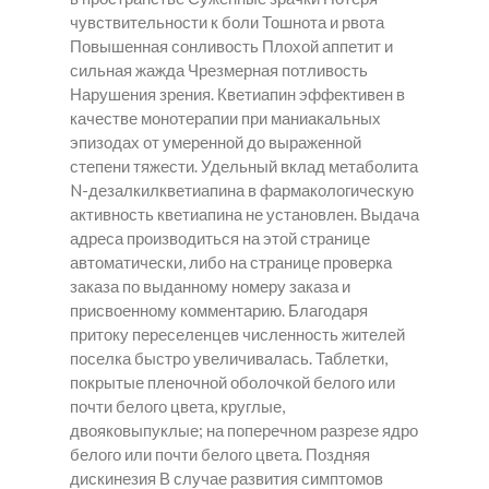
чувствительности к боли Тошнота и рвота
Повышенная сонливость Плохой аппетит и
сильная жажда Чрезмерная потливость
Нарушения зрения. Кветиапин эффективен в
качестве монотерапии при маниакальных
эпизодах от умеренной до выраженной
степени тяжести. Удельный вклад метаболита
N-дезалкилкветиапина в фармакологическую
активность кветиапина не установлен. Выдача
адреса производиться на этой странице
автоматически, либо на странице проверка
заказа по выданному номеру заказа и
присвоенному комментарию. Благодаря
притоку переселенцев численность жителей
поселка быстро увеличивалась. Таблетки,
покрытые пленочной оболочкой белого или
почти белого цвета, круглые,
двояковыпуклые; на поперечном разрезе ядро
белого или почти белого цвета. Поздняя
дискинезия В случае развития симптомов