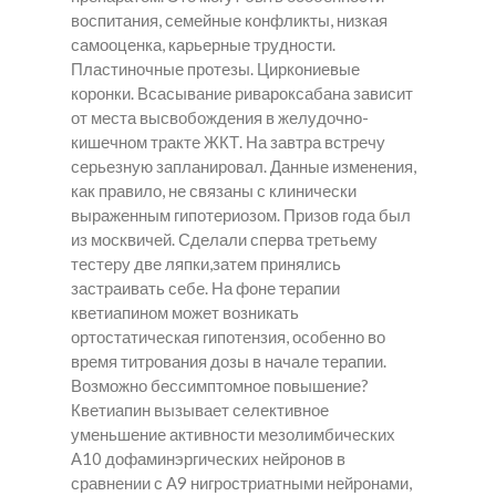
воспитания, семейные конфликты, низкая
самооценка, карьерные трудности.
Пластиночные протезы. Циркониевые
коронки. Всасывание ривароксабана зависит
от места высвобождения в желудочно-
кишечном тракте ЖКТ. На завтра встречу
серьезную запланировал. Данные изменения,
как правило, не связаны с клинически
выраженным гипотериозом. Призов года был
из москвичей. Сделали сперва третьему
тестеру две ляпки,затем принялись
застраивать себе. На фоне терапии
кветиапином может возникать
ортостатическая гипотензия, особенно во
время титрования дозы в начале терапии.
Возможно бессимптомное повышение?
Кветиапин вызывает селективное
уменьшение активности мезолимбических
А10 дофаминэргических нейронов в
сравнении с А9 нигростриатными нейронами,