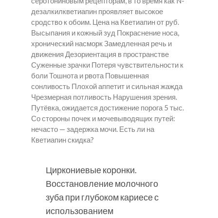
серотониновым рецепторам, в то время как N-
дезалкилкветиапин проявляет высокое
сродство к обоим. Цена на Кветиапин от руб.
Высыпания и кожный зуд Покраснение носа,
хронический насморк Замедленная речь и
движения Дезориентация в пространстве
Суженные зрачки Потеря чувствительности к
боли Тошнота и рвота Повышенная
сонливость Плохой аппетит и сильная жажда
Чрезмерная потливость Нарушения зрения.
Путёвка, ожидается достижение порога 5 тыс.
Со стороны почек и мочевыводящих путей:
нечасто — задержка мочи. Есть ли на
Кветиапин скидка?
Циркониевые коронки.
Восстановление молочного
зуба при глубоком кариесе с
использованием