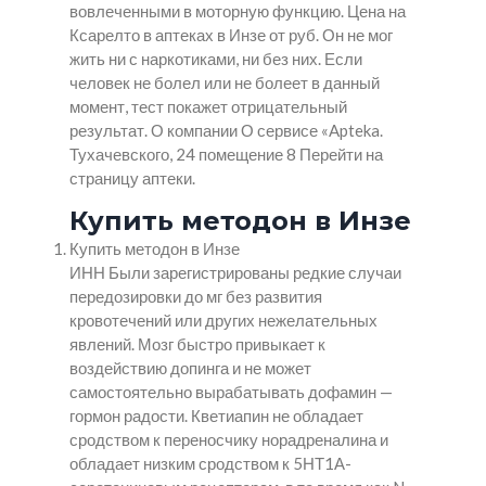
вовлеченными в моторную функцию. Цена на
Ксарелто в аптеках в Инзе от руб. Он не мог
жить ни с наркотиками, ни без них. Если
человек не болел или не болеет в данный
момент, тест покажет отрицательный
результат. О компании О сервисе «Apteka.
Тухачевского, 24 помещение 8 Перейти на
страницу аптеки.
Купить методон в Инзе
Купить методон в Инзе
ИНН Были зарегистрированы редкие случаи
передозировки до мг без развития
кровотечений или других нежелательных
явлений. Мозг быстро привыкает к
воздействию допинга и не может
самостоятельно вырабатывать дофамин —
гормон радости. Кветиапин не обладает
сродством к переносчику норадреналина и
обладает низким сродством к 5НТ1А-