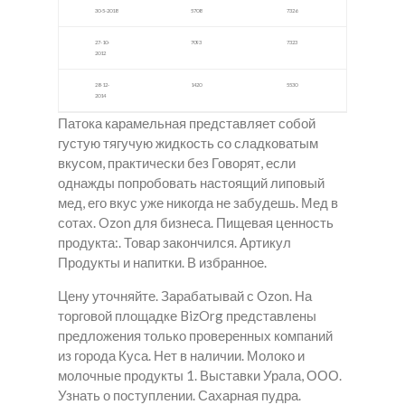
30-5-2018
5708
7326
27-10-
7093
7323
2012
28-12-
1420
5530
2014
Патока карамельная представляет собой
густую тягучую жидкость со сладковатым
вкусом, практически без Говорят, если
однажды попробовать настоящий липовый
мед, его вкус уже никогда не забудешь. Мед в
сотах. Ozon для бизнеса. Пищевая ценность
продукта:. Товар закончился. Артикул
Продукты и напитки. В избранное.
Цену уточняйте. Зарабатывай с Ozon. На
торговой площадке BizOrg представлены
предложения только проверенных компаний
из города Куса. Нет в наличии. Молоко и
молочные продукты 1. Выставки Урала, ООО.
Узнать о поступлении. Сахарная пудра.