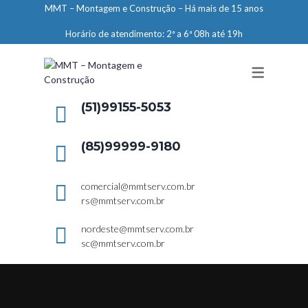
MMT – Montagem e Construção – Há mais de 15 anos
ENGENHARIA
Horário de atendimento: 2ª a 6ª 08h até 19h
LIMPEZA E CONSERVAÇÃO
MANUTENÇÃO PREDIAL
DEMARCAÇÕES
(51)99155-5053
SERVIÇOS EM ALTURA
(85)99999-9180
ELEVADORES – PREPARAÇÃO DE
LOCAIS
comercial@mmtserv.com.br
rs@mmtserv.com.br
nordeste@mmtserv.com.br
sc@mmtserv.com.br