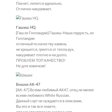
Пахнет, лепится идеально,
Отлично накуривает.
Гашиш HQ
[Гаш из Голландии] Гашиш-Наша гордость, из
Голландии
отличный по качеству камень
не крошится, греется от тепла рук,
накуривает плотно и на долго.
ПРОБУЕМ ТОП КАЧЕСТВО!
Не для новичков!
Бошки АК-47
[AK-47] Всеми любимый АК47, отец не менее
всеми любимого White Russian.
Данный сорт не нуждается в описании,
Вы его и так все знаете,
или как минимум слышали о нем