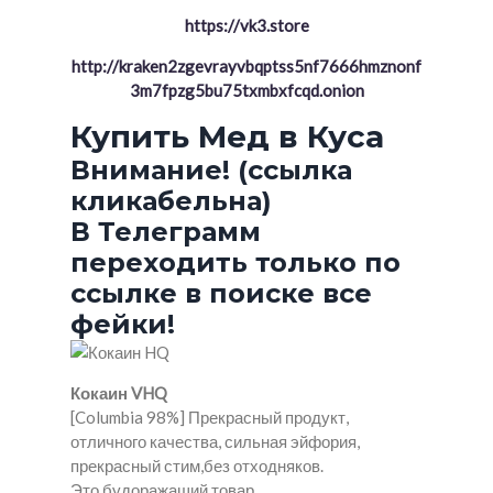
https://vk3.store
http://kraken2zgevrayvbqptss5nf7666hmznonf
3m7fpzg5bu75txmbxfcqd.onion
Купить Мед в Куса
Внимание! (ссылка
кликабельна)
В Телеграмм
переходить только по
ссылке в поиске все
фейки!
Кокаин VHQ
[Columbia 98%] Прекрасный продукт,
отличного качества, сильная эйфория,
прекрасный стим,без отходняков.
Это будоражащий товар