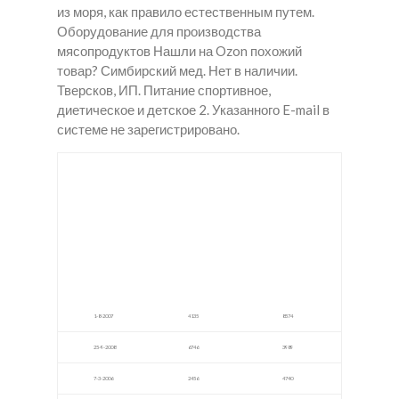
из моря, как правило естественным путем.
Оборудование для производства
мясопродуктов Нашли на Ozon похожий
товар? Симбирский мед. Нет в наличии.
Тверсков, ИП. Питание спортивное,
диетическое и детское 2. Указанного E-mail в
системе не зарегистрировано.
Купит
Купит
Купит
ь
ь
ь
закла
Кокс
Мед
дку
в
в
LSD в
Остр
Куса
Соро
ов
ки
(Ostr
ov)
1-8-2007
4135
8574
25-9-2008
6746
3989
7-3-2006
2456
4740