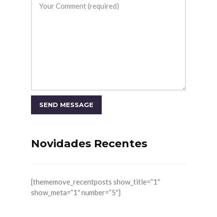
Novidades Recentes
[thememove_recentposts show_title=”1″
show_meta=”1″ number=”5″]