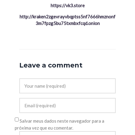
https://vk3.store
http://kraken2zgevrayvbqptss5nf7666hmznonf
3m7fpzg5bu75txmbxfcqd.onion
Leave a comment
Salvar meus dados neste navegador para a
próxima vez que eu comentar.