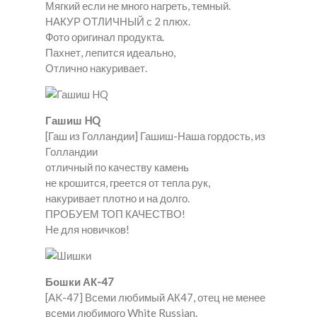
Мягкий если не много нагреть, темный.
НАКУР ОТЛИЧНЫЙ с 2 плюх.
Фото оригинал продукта.
Пахнет, лепится идеально,
Отлично накуривает.
Гашиш HQ
[Гаш из Голландии] Гашиш-Наша гордость, из
Голландии
отличный по качеству камень
не крошится, греется от тепла рук,
накуривает плотно и на долго.
ПРОБУЕМ ТОП КАЧЕСТВО!
Не для новичков!
Бошки АК-47
[AK-47] Всеми любимый АК47, отец не менее
всеми любимого White Russian.