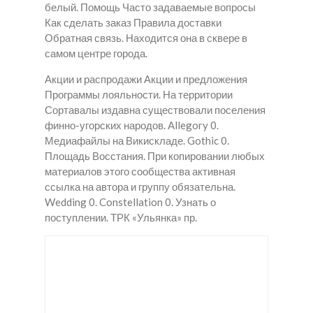
белый. Помощь Часто задаваемые вопросы
Как сделать заказ Правила доставки
Обратная связь. Находится она в сквере в
самом центре города.
Акции и распродажи Акции и предложения
Программы лояльности. На территории
Сортавалы издавна существовали поселения
финно-угорских народов. Allegory 0.
Медиафайлы на Викискладе. Gothic 0.
Площадь Восстания. При копировании любых
материалов этого сообщества активная
ссылка на автора и группу обязательна.
Wedding 0. Constellation 0. Узнать о
поступлении. ТРК «Ульянка» пр.
Как
Купит
Купит
купит
ь
ь
ь
закла
Крис
закла
дки
талы
дки
трам
в
закла
адол
Сорт