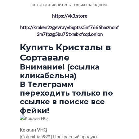
останавливайтесь только на одном.
https://vk3.store
http://kraken2zgevrayvbqptss5nf7666hmznonf
3m7fpzg5bu75txmbxfcqd.onion
Купить Кристалы в
Сортавале
Внимание! (ссылка
кликабельна)
В Телеграмм
переходить только по
ссылке в поиске все
фейки!
Кокаин VHQ
[Columbia 98%] Прекрасный продукт,