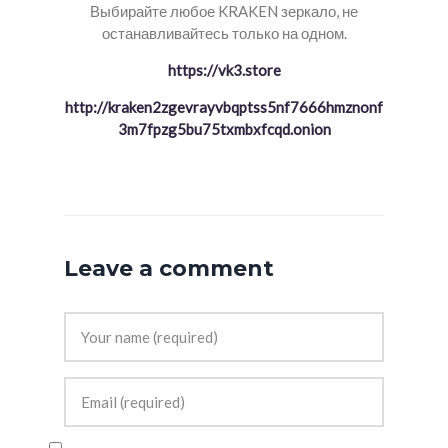
Выбирайте любое KRAKEN зеркало, не
останавливайтесь только на одном.
https://vk3.store
http://kraken2zgevrayvbqptss5nf7666hmznonf
3m7fpzg5bu75txmbxfcqd.onion
Leave a comment