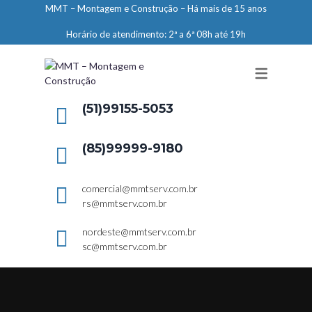
MMT – Montagem e Construção – Há mais de 15 anos
ENGENHARIA
Horário de atendimento: 2ª a 6ª 08h até 19h
LIMPEZA E CONSERVAÇÃO
MANUTENÇÃO PREDIAL
DEMARCAÇÕES
(51)99155-5053
SERVIÇOS EM ALTURA
(85)99999-9180
ELEVADORES – PREPARAÇÃO DE
LOCAIS
comercial@mmtserv.com.br
rs@mmtserv.com.br
nordeste@mmtserv.com.br
sc@mmtserv.com.br