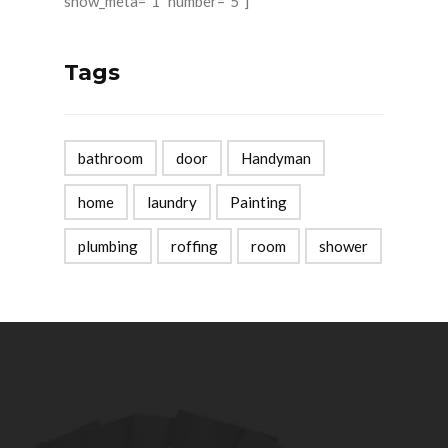
show_meta=”1″ number=”5″]
Tags
bathroom
door
Handyman
home
laundry
Painting
plumbing
roffing
room
shower