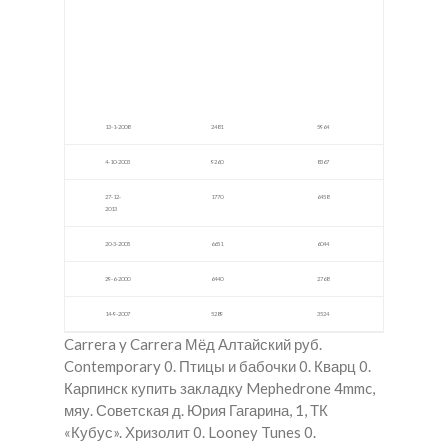
дки в
в
авал
Ново
Верх
е
кузне
ней
цк
Пыш
ме
13-1-2008
2481
5964
4-10-2003
9260
8367
27-12-
1770
6458
2013
20-3-2005
6651
6044
29-6-2000
6440
2768
14-9-2007
5289
3524
Carrera y Carrera Мёд Алтайский руб.
Contemporary 0. Птицы и бабочки 0. Кварц 0.
Карпинск купить закладку Mephedrone 4mmc,
мяу. Советская д. Юрия Гагарина, 1, ТК
«Кубус». Хризолит 0. Looney Tunes 0.