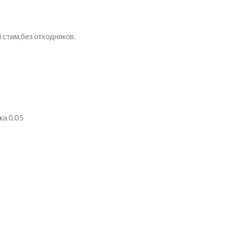
 стим,без отходняков.
ка 0.05