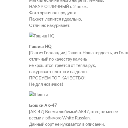
Мягкий если не много нагреть, темный.
НАКУР ОТЛИЧНЫЙ с 2 плюх.
Фото оригинал продукта.
Пахнет, лепится идеально,
Отлично накуривает.
Гашиш HQ
[Гаш из Голландии] Гашиш-Наша гордость, из Гол
отличный по качеству камень
не крошится, греется от тепла рук,
накуривает плотно и на долго.
ПРОБУЕМ ТОП КАЧЕСТВО!
Не для новичков!
Бошки АК-47
[AK-47] Всеми любимый АК47, отец не менее
всеми любимого White Russian.
Данный сорт не нуждается в описании,