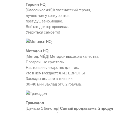
Героин HQ
[Классический] Классический героин,
лучше чем у конкурентов,
прёт душевно,мощно.
Всё как доктор прописал.
Угериться самое то!
Метадон HQ
[Метод, МЁД] Метадон высокого качества.
Прозрачные кристалы.
Настоящее лекарство для тех,
кто в нем нуждается. ИЗ ЕВРОПЫ
Заклады делаем в течении
30-40 мин.Заклад от 0.2 грамма.
Трамадол
[Цена за 1 блистер]
Самый продаваемый проду