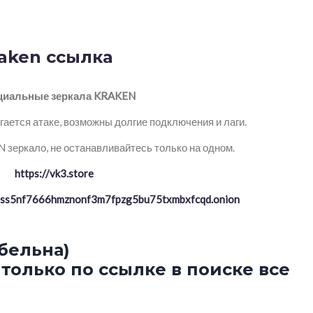
raken ссылка
иальные зеркала KRAKEN
ается атаке, возможны долгие подключения и лаги.
зеркало, не останавливайтесь только на одном.
https://vk3.store
ptss5nf7666hmznonf3m7fpzg5bu75txmbxfcqd.onion
бельна)
только по ссылке в поиске все