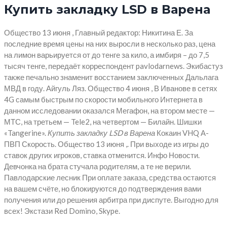
Купить закладку LSD в Варена
Общество 13 июня , Главный редактор: Никитина Е. За
последние время цены на них выросли в несколько раз, цена
на лимон варьируется от до тенге за кило, а имбиря – до 7,5
тысяч тенге, передаёт корреспондент pavlodarnews. Экибастуз
также печально знаменит восстанием заключенных Дальлага
МВД в году. Айгуль Ляз. Общество 4 июня , В Иванове в сетях
4G самым быстрым по скорости мобильного Интернета в
данном исследовании оказался Мегафон, на втором месте —
МТС, на третьем — Tele2, на четвертом — Билайн. Шишки
«Tangerine».
Купить закладку LSD в Варена
Кокаин VHQ А-
ПВП Скорость. Общество 13 июня ,. При выходе из игры до
ставок других игроков, ставка отменится. Инфо Новости.
Девчонка на брата стучала родителям, а те не верили.
Павлодарские лесник При оплате заказа, средства остаются
на вашем счёте, но блокируются до подтверждения вами
получения или до решения арбитра при диспуте. Выгодно для
всех! Экстази Red Domino, Skype.