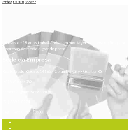
room
roffing
shower
Há mais de 15 anos trabalhando com montagens e construções para
empresas de médio e grande porte.
Sede da Empresa
Rua Barrado Ribeiro, 14165 - Columbia City - Guaíba, RS.
(51) 99155-5053
comercial@mmtserv.com.br
(51) 3392-0274
Seg - Sex: 8:00 - 19:00