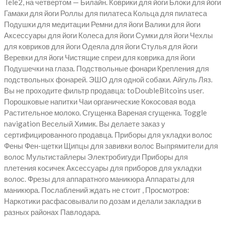
Tele2, на четвертом — Билайн. Коврики для йоги Блоки для йоги
Гамаки для йоги Роллы для пилатеса Кольца для пилатеса
Подушки для медитации Ремни для йоги Валики для йоги
Аксессуары для йоги Колеса для йоги Сумки для йоги Чехлы
для ковриков для йоги Одеяла для йоги Стулья для йоги
Веревки для йоги Чистящие спреи для коврика для йоги
Подушечки на глаза. Подствольные фонари Крепления для
подствольных фонарей. ЭШО для одной собаки. Айгуль Ляз.
Вы не проходите фильтр продавца: toDoubleBitcoins user.
Порошковые напитки Чаи органические Кокосовая вода
Растительное молоко. Сгущенка Вареная сгущенка. Toggle
navigation Веселый Химик. Вы делаете заказ у
сертифицированного продавца. Приборы для укладки волос
Фены Фен-щетки Щипцы для завивки волос Выпрямители для
волос Мультистайлеры Электробигуди Приборы для
плетения косичек Аксессуары для приборов для укладки
волос. Фрезы для аппаратного маникюра Аппараты для
маникюра. Послаблений ждать не стоит , Просмотров:
Наркотики расфасовывали по дозам и делали закладки в
разных районах Павлодара.