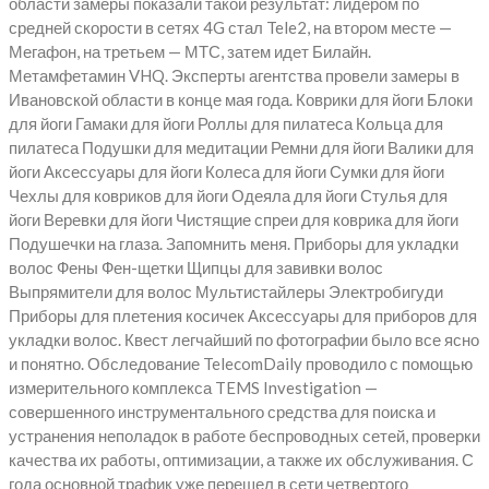
области замеры показали такой результат: лидером по
средней скорости в сетях 4G стал Tele2, на втором месте —
Мегафон, на третьем — МТС, затем идет Билайн.
Метамфетамин VHQ. Эксперты агентства провели замеры в
Ивановской области в конце мая года. Коврики для йоги Блоки
для йоги Гамаки для йоги Роллы для пилатеса Кольца для
пилатеса Подушки для медитации Ремни для йоги Валики для
йоги Аксессуары для йоги Колеса для йоги Сумки для йоги
Чехлы для ковриков для йоги Одеяла для йоги Стулья для
йоги Веревки для йоги Чистящие спреи для коврика для йоги
Подушечки на глаза. Запомнить меня. Приборы для укладки
волос Фены Фен-щетки Щипцы для завивки волос
Выпрямители для волос Мультистайлеры Электробигуди
Приборы для плетения косичек Аксессуары для приборов для
укладки волос. Квест легчайший по фотографии было все ясно
и понятно. Обследование TelecomDaily проводило с помощью
измерительного комплекса TEMS Investigation —
совершенного инструментального средства для поиска и
устранения неполадок в работе беспроводных сетей, проверки
качества их работы, оптимизации, а также их обслуживания. С
года основной трафик уже перешел в сети четвертого