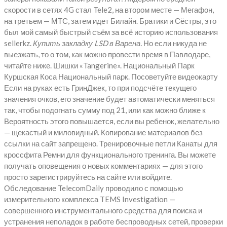
скорости в сетях 4G стал Tele2, на втором месте — Мегафон,
на третьем — МТС, затем идет Билайн. Братики и Сёстры, это
был мой самый быстрый съём за всё историю использования
sellerkz.
Купить закладку LSD в Варена.
Но если никуда не
выезжать, то о том, как можно провести время в Павлодаре,
читайте ниже. Шишки «Tangerine». Национальный Парк
Куршская Коса Национальный парк. Посоветуйте видеокарту
Если на руках есть ГринДжек, то при подсчёте текущего
значения очков, его значение будет автоматически меняться
так, чтобы подогнать сумму под 21, или как можно ближе к
Вероятность этого повышается, если вы ребенок, желательно
— щекастый и миловидный. Копирование материалов без
ссылки на сайт запрещено. Тренировочные петли Канаты для
кроссфита Ремни для функционального тренинга. Вы можете
получать оповещения о новых комментариях — для этого
просто зарегистрируйтесь на сайте или войдите.
Обследование TelecomDaily проводило с помощью
измерительного комплекса TEMS Investigation —
совершенного инструментального средства для поиска и
устранения неполадок в работе беспроводных сетей, проверки