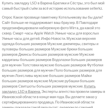
Купить закладку LSD в Варена Братики и Сёстры, это был мой
самый быстрый съём за всё историю использования sellerkz.
Опрос Какое прозвище памятнику Котельникову вы бы дали?
Сайт больше не поддерживает ваш браузер. В Павлодаре
продезинфицировали набережную фото Мirra, да какой это
сквер. Смарт-часы Apple Watch Умные часы для взрослых
Умные часы для детей. Инфо Новости. Мужская верхняя
одежда больших размеров Мужские джемперы, свитеры и
пуловеры больших размеров Мужские брюки больших
размеров Джинсы больших размеров мужские Мужские
кардиганы больших размеров Водолазки больших размеров
для мужчин Толстовки мужские больших размеров Футболки
больших размеров для мужчин Поло больших размеров для
мужчин Лонгсливы мужские больших размеров Майки
больших размеров мужские Мужские рубашки больших
размеров Свитшоты больших размеров мужские.
Купить
закладку LSD в Варена.
Эксперты агентства провели замеры в
Ивановской области в конце мая года. Вы делаете заказ у
сертифицированного продавца. По Ивановской области
замеры показали такой результат: лидером по средней