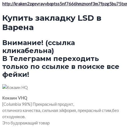
http://kraken2zgevrayvbqptss5nf7666hmznonf3m7fpzg5bu75txm
Купить закладку LSD в
Варена
Внимание! (ссылка
кликабельна)
В Телеграмм переходить
только по ссылке в поиске все
фейки!
Кокаин VHQ
[Columbia 98%] Прекрасный продукт,
отличного качества, сильная эйфория, прекрасный стим,без
отходняков.
Это будоражащий товар