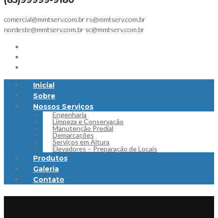
(85)99999-9180
comercial@mmtserv.com.br
rs@mmtserv.com.br
nordeste@mmtserv.com.br
sc@mmtserv.com.br
Inicial
Sobre
Nossos Serviços
Engenharia
Limpeza e Conservação
Manutenção Predial
Demarcações
Serviços em Altura
Elevadores – Preparação de Locais
Produtos
Galeria
Contato