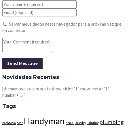
Salvar meus dados neste navegador para a próxima vez que
eu comentar.
Novidades Recentes
[thememove_recentposts show_title=”1″ show_meta=”1″
number=”5″]
Tags
Handyman
plumbing
bathroom
door
home
laundry
Painting