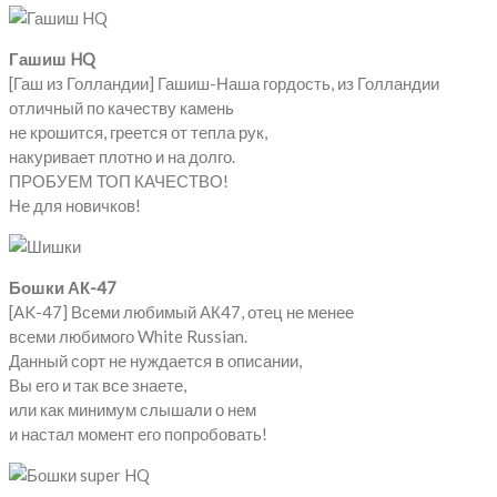
Гашиш HQ
[Гаш из Голландии] Гашиш-Наша гордость, из Голландии
отличный по качеству камень
не крошится, греется от тепла рук,
накуривает плотно и на долго.
ПРОБУЕМ ТОП КАЧЕСТВО!
Не для новичков!
Бошки АК-47
[AK-47] Всеми любимый АК47, отец не менее
всеми любимого White Russian.
Данный сорт не нуждается в описании,
Вы его и так все знаете,
или как минимум слышали о нем
и настал момент его попробовать!