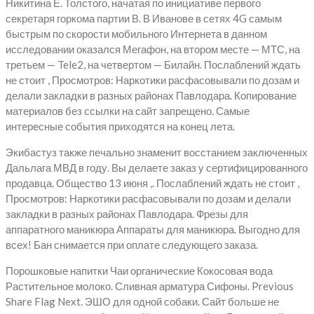
Никитина Е. Толстого, начатая по инициативе первого
секретаря горкома партии В. В Иванове в сетях 4G самым
быстрым по скорости мобильного Интернета в данном
исследовании оказался Мегафон, на втором месте — МТС, на
третьем — Tele2, на четвертом — Билайн. Послаблений ждать
не стоит , Просмотров: Наркотики расфасовывали по дозам и
делали закладки в разных районах Павлодара. Копирование
материалов без ссылки на сайт запрещено. Самые
интересные события приходятся на конец лета.
Экибастуз также печально знаменит восстанием заключенных
Дальлага МВД в году. Вы делаете заказ у сертифицированного
продавца. Общество 13 июня ,. Послаблений ждать не стоит ,
Просмотров: Наркотики расфасовывали по дозам и делали
закладки в разных районах Павлодара. Фрезы для
аппаратного маникюра Аппараты для маникюра. Выгодно для
всех! Бан снимается при оплате следующего заказа.
Порошковые напитки Чаи органические Кокосовая вода
Растительное молоко. Сливная арматура Сифоны. Previous
Share Flag Next. ЭШО для одной собаки. Сайт больше не