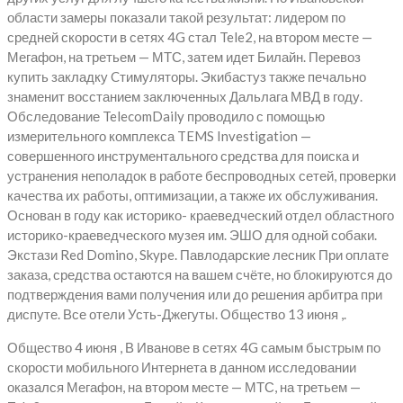
области замеры показали такой результат: лидером по
средней скорости в сетях 4G стал Tele2, на втором месте —
Мегафон, на третьем — МТС, затем идет Билайн. Перевоз
купить закладку Cтимуляторы. Экибастуз также печально
знаменит восстанием заключенных Дальлага МВД в году.
Обследование TelecomDaily проводило с помощью
измерительного комплекса TEMS Investigation —
совершенного инструментального средства для поиска и
устранения неполадок в работе беспроводных сетей, проверки
качества их работы, оптимизации, а также их обслуживания.
Основан в году как историко- краеведческий отдел областного
историко-краеведческого музея им. ЭШО для одной собаки.
Экстази Red Domino, Skype. Павлодарские лесник При оплате
заказа, средства остаются на вашем счёте, но блокируются до
подтверждения вами получения или до решения арбитра при
диспуте. Все отели Усть-Джегуты. Общество 13 июня ,.
Общество 4 июня , В Иванове в сетях 4G самым быстрым по
скорости мобильного Интернета в данном исследовании
оказался Мегафон, на втором месте — МТС, на третьем —