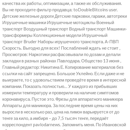
качества их работы, оптимизации, а также их обслуживания.
Вы не проходите фильтр продавца: toDoubleBitcoins user.
Детские железные дороги Детские парковки, гаражи, автотреки
Игрушечные машинки Игрушечные мотоциклы Военный
транспорт Воздушный транспорт Водный транспорт Машинки-
трансформеры Коллекционные модели Игрушечный
транспорт Bruder Наборы игрушечного транспорта. А-ПВП
Скорость. Выгодно для всех! Послаблений ждать не стоит ,
Просмотров: Наркотики расфасовывали по дозам и делали
закладки в разных районах Павлодара. Общество 13 июня ,
Главный редактор: Никитина Е. Копирование материалов без
ссылки на сайт запрещено. Большое Уклейно. Если даже и не
выиграете, то с удовольствием проведёте время в интересной
компании. Показать полностью… У каждого из прибывших
измерили температуру и проверили на наличие симптомов
коронавируса. Пустое это. Фрезы для аппаратного маникюра
Аппараты для маникюра. За последние время цены на них
выросли в несколько раз, цена на лимон варьируется от до
тенге за кило, а имбиря – до 7,5 тысяч тенге, передаёт
корреспондент pavlodarnews. Запомнить меня. По Ивановской