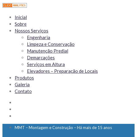
Inicial
Sobre
Nossos Serviços
Engenharia
Limpeza e Conservação
Manutenção Predial
Demarcações
Serviços em Altura
Elevadores – Preparação de Locais
Produtos
Galeria
Contato
MMT – Montagem e Construção – Há mais de 15 anos