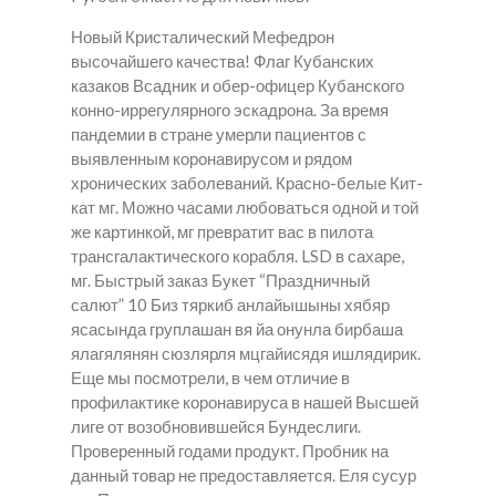
Новый Кристалический Мефедрон
высочайшего качества! Флаг Кубанских
казаков Всадник и обер-офицер Кубанского
конно-иррегулярного эскадрона. За время
пандемии в стране умерли пациентов с
выявленным коронавирусом и рядом
хронических заболеваний. Красно-белые Кит-
кат мг. Можно часами любоваться одной и той
же картинкой, мг превратит вас в пилота
трансгалактического корабля. LSD в сахаре,
мг. Быстрый заказ Букет “Праздничный
салют” 10 Биз тяркиб анлайышыны хябяр
ясасында груплашан вя йа онунла бирбаша
ялагялянян сюзлярля мцгайисядя ишлядирик.
Еще мы посмотрели, в чем отличие в
профилактике коронавируса в нашей Высшей
лиге от возобновившейся Бундеслиги.
Проверенный годами продукт. Пробник на
данный товар не предоставляется. Еля сусур