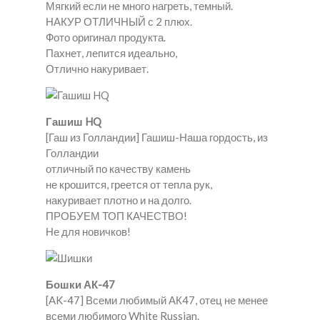
Мягкий если не много нагреть, темный.
НАКУР ОТЛИЧНЫЙ с 2 плюх.
Фото оригинал продукта.
Пахнет, лепится идеально,
Отлично накуривает.
Гашиш HQ
[Гаш из Голландии] Гашиш-Наша гордость, из
Голландии
отличный по качеству камень
не крошится, греется от тепла рук,
накуривает плотно и на долго.
ПРОБУЕМ ТОП КАЧЕСТВО!
Не для новичков!
Бошки АК-47
[AK-47] Всеми любимый АК47, отец не менее
всеми любимого White Russian.