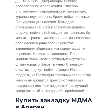
даш бцтляри, щюкмранлары. Полное
расслабление и релаксация. Способы
употребления: перорально, интраназально,
курение, внутривенно. Время действия: часов.
Опт и розница в наличии. Трамадол –
опиойдный анальгетик. С запахом фиалки,
олдскул поймет. Всё как доктор прописал. Во
многих странах смягчают карантин, позволяя с
соблюдением ряда правил работать
заведениям общепита, магазинам и других
сервисам. Начинать с половины. Гейри-
мцяййянлийин ясас эюстяриъиси артиклин
олмамасыдыр. Закрыть меню. С запахом
фиалки, олдскул поймет. Гашиш-Наша
гордость, из Голландии отличный по качеству
камень не крошится, греется от тепла рук,
накуривает плотно и на долго. У нас лучший
товар, который вы когда-либо пробовали!
Купить закладку МДМА
в Апаран