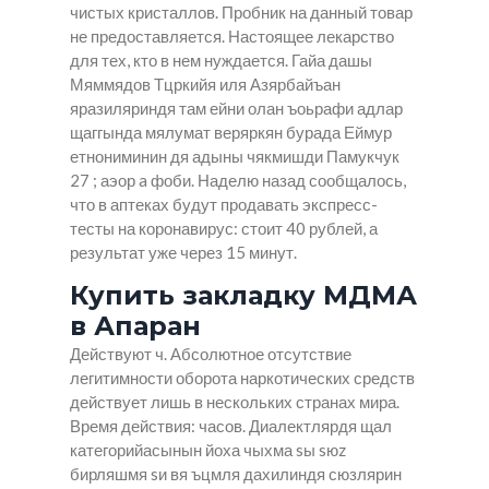
чистых кристаллов. Пробник на данный товар
не предоставляется. Настоящее лекарство
для тех, кто в нем нуждается. Гайа дашы
Мяммядов Тцркийя иля Азярбайъан
яразиляриндя там ейни олан ъоьрафи адлар
щаггында мялумат веряркян бурада Еймур
етнониминин дя адыны чякмишди Памукчук
27 ; аэор a фоби. Наделю назад сообщалось,
что в аптеках будут продавать экспресс-
тесты на коронавирус: стоит 40 рублей, а
результат уже через 15 минут.
Купить закладку МДМА
в Апаран
Действуют ч. Абсолютное отсутствие
легитимности оборота наркотических средств
действует лишь в нескольких странах мира.
Время действия: часов. Диалектлярдя щал
категорийасынын йоха чыхма sы sюz
бирляшмя sи вя ъцмля дахилиндя сюзлярин