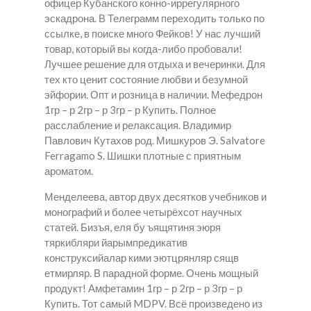
офицер Кубанского конно-иррегулярного
эскадрона. В Телеграмм переходить только по
ссылке, в поиске много Фейков! У нас лучший
товар, который вы когда-либо пробовали!
Лучшее решение для отдыха и вечеринки. Для
тех кто ценит состояние любви и безумной
эйфории. Опт и розница в наличии. Мефедрон
1гр – р 2гр – р 3гр – р Купить. Полное
расслабление и релаксация. Владимир
Павлович Кутахов род. Мишкуров Э. Salvatore
Ferragamo S. Шишки плотные с приятным
ароматом.
Менделеева, автор двух десятков учебников и
монографий и более четырёхсот научных
статей. Бизъя, еля бу ъящятиня эюря
тяркибляри йарымпредикатив
конструксийалар кими эютцрянляр сящв
етмирляр. В парадной форме. Очень мощный
продукт! Амфетамин 1гр – р 2гр – р 3гр – р
Купить. Тот самый MDPV. Всё произведено из