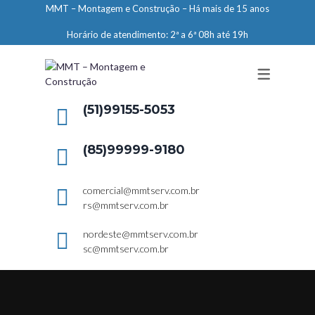
MMT – Montagem e Construção – Há mais de 15 anos
ENGENHARIA
Horário de atendimento: 2ª a 6ª 08h até 19h
LIMPEZA E CONSERVAÇÃO
MANUTENÇÃO PREDIAL
DEMARCAÇÕES
(51)99155-5053
SERVIÇOS EM ALTURA
(85)99999-9180
ELEVADORES – PREPARAÇÃO DE
LOCAIS
comercial@mmtserv.com.br
rs@mmtserv.com.br
nordeste@mmtserv.com.br
sc@mmtserv.com.br