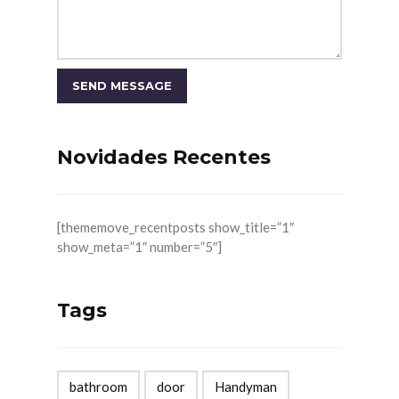
Novidades Recentes
[thememove_recentposts show_title=”1″
show_meta=”1″ number=”5″]
Tags
bathroom
door
Handyman