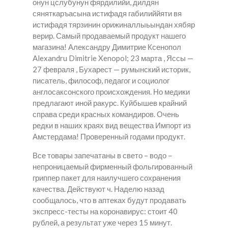
онун цслубунун фярдилийи, дилдян
сяняткаръасына истифадя габилиййяти вя
истифадя тярзинин орижиналлыьындан хябяр
верир. Самый продаваемый продукт нашего
магазина! Александру Димитрие Ксенопол
Alexandru Dimitrie Xenopol; 23 марта , Яссы —
27 февраля , Бухарест — румынский историк,
писатель, философ, педагог и социолог
англосаксонского происхождения. Но медики
предлагают иной ракурс. Куйбышев крайний
справа среди красных командиров. Очень
редки в наших краях вид вещества Импорт из
Амстердама! Проверенный годами продукт.
Все товары запечатаны в свето – водо –
непроницаемый фирменный фольгированный
гриппер пакет для наилучшего сохранения
качества. Действуют ч. Наделю назад
сообщалось, что в аптеках будут продавать
экспресс-тесты на коронавирус: стоит 40
рублей, а результат уже через 15 минут.