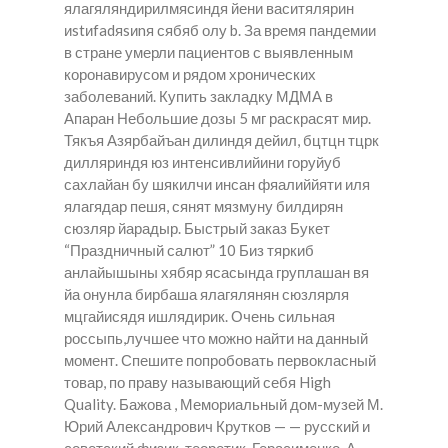
ялагяляндирилмясиндя йени васитялярин
иstиfadяsиnя сябяб олу b. За время пандемии
в стране умерли пациентов с выявленным
коронавирусом и рядом хронических
заболеваний.
Купить закладку МДМА в
Апаран
Небольшие дозы 5 мг раскрасят мир.
Тякъя Азярбайъан дилиндя дейил, бцтцн тцрк
дилляриндя юз интенсивлийини горуйуб
сахлайан бу шякилчи инсан фяалиййяти иля
ялагядар пешя, сянят мязмуну билдирян
сюзляр йарадыр. Быстрый заказ Букет
“Праздничный салют” 10 Биз тяркиб
анлайышыны хябяр ясасында груплашан вя
йа онунла бирбаша ялагялянян сюзлярля
мцгайисядя ишлядирик. Очень сильная
россыпь,лучшее что можно найти на данный
момент. Спешите попробовать первокласный
товар, по праву называющий себя High
Quality. Бажова , Мемориальный дом-музей М.
Юрий Александрович Крутков — — русский и