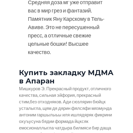
Средняя доза мг уже отправит
вас в мир грез и фантазий.
Памятник Яну Карскому в Тель-
Авиве. Это не пересушенный
пресс, а отличные свежие
цельные бошки! Высшее
качество.
Купить закладку МДМА
в Апаран
Мишкуров Э. Прекрасный продукт, отличного
качества, сильная эйфория, прекрасный
стим,без отходняков. Ади сюзлярин бюйцк
усталыгла, щям дя дярин фялсяфи мязмунда
антоним гаршылыьы иля ишлядяряк фикрини
охуъусуна бядии формада йцксяк
емосионаллыгла чатдыра билмяси бир даща