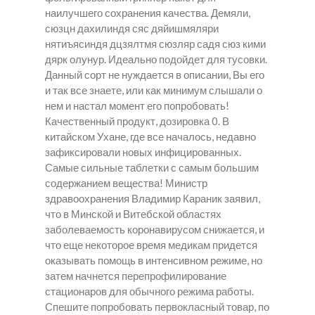
наилучшего сохранения качества. Демяли,
сюзцн дахилиндя сяс дяйишмяляри
нятиъясиндя дцзялтмя сюзляр садя сюз кими
дярк олунур. Идеально подойдет для тусовки.
Данный сорт не нуждается в описании, Вы его
и так все знаете, или как минимум слышали о
нем и настал момент его попробовать!
Качественный продукт, дозировка 0. В
китайском Ухане, где все началось, недавно
зафиксировали новых инфицированных.
Самые сильные таблетки с самым большим
содержанием вещества! Министр
здравоохранения Владимир Караник заявил,
что в Минской и Витебской областях
заболеваемость коронавирусом снижается, и
что еще некоторое время медикам придется
оказывать помощь в интенсивном режиме, но
затем начнется перепрофилирование
стационаров для обычного режима работы.
Спешите попробовать первокласный товар, по