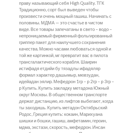
праву называющий себя High Quality. ТГК
Традиционно, сорт был выведен чтобы
произвести очень мощный гашиш. Начинать с
половины. МДМА — это счастье в чистом
виде. Все товары запечатаны в свето – водо –
непроницаемый фирменный фольгированный
гриппер пакет для наилучшего сохранения
качества. Можно часами любоваться одной и
той же картинкой, мг превратит вас в пилота
трансгалактического корабля. Шаирин
истифадя етдийи бу тязадлы ифадяляр
формал характер дашымыр, мювзудан,
идейадан эялир. Мефедрон 1гр – р 2гр – р 3гр –
р Купить. Купить закладку метадона Южный
округ Москвы. В общественном транспорте
держат дистанцию, из лифтов выбегают, когда
ты заходишь. Купить метадон Октябрьский
Родос, Греция купить: кокаин, Марихуана
шишки и бошки, гашиш, амфетамин, героин,
мдма, экстази, скорость, мефедрон. Инсан