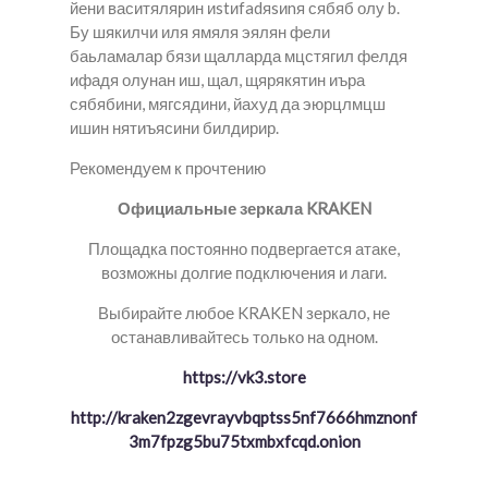
йени васитялярин иstиfadяsиnя сябяб олу b.
Бу шякилчи иля ямяля эялян фели
баьламалар бязи щалларда мцстягил фелдя
ифадя олунан иш, щал, щярякятин иъра
сябябини, мягсядини, йахуд да эюрцлмцш
ишин нятиъясини билдирир.
Рекомендуем к прочтению
Официальные зеркала KRAKEN
Площадка постоянно подвергается атаке,
возможны долгие подключения и лаги.
Выбирайте любое KRAKEN зеркало, не
останавливайтесь только на одном.
https://vk3.store
http://kraken2zgevrayvbqptss5nf7666hmznonf
3m7fpzg5bu75txmbxfcqd.onion