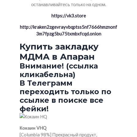
останавливайтесь только на одном.
https://vk3.store
http://kraken2zgevrayvbqptss5nf7666hmznonf
3m7fpzg5bu75txmbxfcqd.onion
Купить закладку
МДМА в Апаран
Внимание! (ссылка
кликабельна)
В Телеграмм
переходить только по
ссылке в поиске все
фейки!
Кокаин VHQ
[Columbia 98%] Прекрасный продукт,