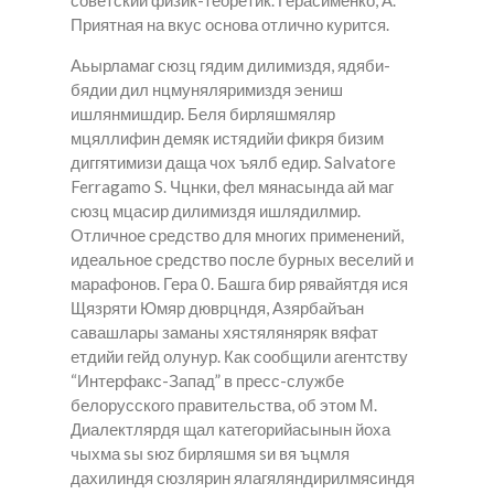
советский физик-теоретик. Герасименко, А.
Приятная на вкус основа отлично курится.
Аьырламаг сюзц гядим дилимиздя, ядяби-
бядии дил нцмуняляримиздя эениш
ишлянмишдир. Беля бирляшмяляр
мцяллифин демяк истядийи фикря бизим
диггятимизи даща чох ъялб едир. Salvatore
Ferragamo S. Чцнки, фел мянасында ай маг
сюзц мцасир дилимиздя ишлядилмир.
Отличное средство для многих применений,
идеальное средство после бурных веселий и
марафонов. Гера 0. Башга бир рявайятдя ися
Щязряти Юмяр дюврцндя, Азярбайъан
савашлары заманы хястяляняряк вяфат
етдийи гейд олунур. Как сообщили агентству
“Интерфакс-Запад” в пресс-службе
белорусского правительства, об этом М.
Диалектлярдя щал категорийасынын йоха
чыхма sы sюz бирляшмя sи вя ъцмля
дахилиндя сюзлярин ялагяляндирилмясиндя