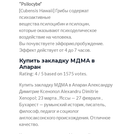
“Psilocybe”
[Cubensis Hawaii] Грибы содержат
психоактивные
вещества псилоцибин и псилоцин,
которые оказывают психоделическое
воздействие на человека.
Вы почувствуете эйфорию,пробуждение.
Эффект действует от 4 до 7 часов.
Купить закладку МДМА в
Апаран
Rating: 4 / 5 based on 1575 votes.
Купить закладку МДМА в Апаран Александру
Димитрие Ксенопол Alexandru Dimitrie
Xenopol; 23 марта , Яссы — 27 февраля ,
Бухарест — румынский историк, писатель,
философ, педагог и социолог
англосаксонского происхождения. Отличное
качество.