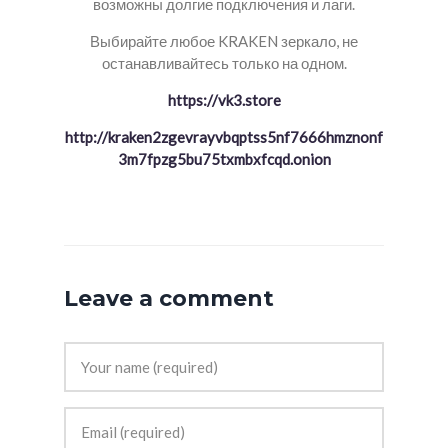
возможны долгие подключения и лаги.
Выбирайте любое KRAKEN зеркало, не
останавливайтесь только на одном.
https://vk3.store
http://kraken2zgevrayvbqptss5nf7666hmznonf
3m7fpzg5bu75txmbxfcqd.onion
Leave a comment