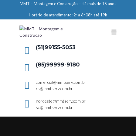
MMT – Montagem e Construção – Há mais de 15 anos
ENGENHARIA
Horário de atendimento: 2ª a 6ª 08h até 19h
LIMPEZA E CONSERVAÇÃO
MANUTENÇÃO PREDIAL
DEMARCAÇÕES
(51)99155-5053
SERVIÇOS EM ALTURA
(85)99999-9180
ELEVADORES – PREPARAÇÃO DE
LOCAIS
comercial@mmtserv.com.br
rs@mmtserv.com.br
nordeste@mmtserv.com.br
sc@mmtserv.com.br