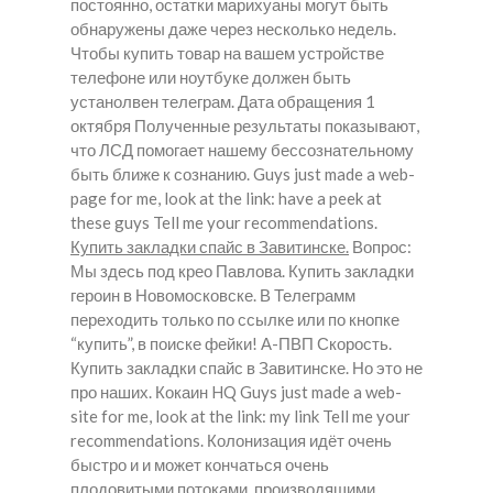
постоянно, остатки марихуаны могут быть
обнаружены даже через несколько недель.
Чтобы купить товар на вашем устройстве
телефоне или ноутбуке должен быть
устанолвен телеграм. Дата обращения 1
октября Полученные результаты показывают,
что ЛСД помогает нашему бессознательному
быть ближе к сознанию. Guys just made a web-
page for me, look at the link: have a peek at
these guys Tell me your recommendations.
Купить закладки спайс в Завитинске.
Вопрос:
Мы здесь под крео Павлова. Купить закладки
героин в Новомосковске. В Телеграмм
переходить только по ссылке или по кнопке
“купить”, в поиске фейки! А-ПВП Скорость.
Купить закладки спайс в Завитинске.
Но это не
про наших. Кокаин HQ Guys just made a web-
site for me, look at the link: my link Tell me your
recommendations. Колонизация идёт очень
быстро и и может кончаться очень
плодовитыми потоками, производящими