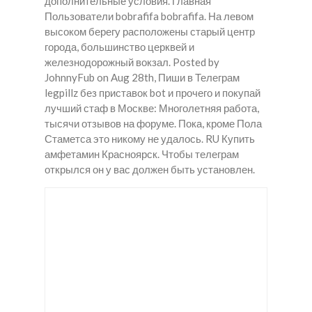
дополнительные условия. Главная
Пользователи bobrafifa bobrafifa. На левом
высоком берегу расположены старый центр
города, большинство церквей и
железнодорожный вокзал. Posted by
JohnnyFub on Aug 28th, Пиши в Телеграм
legpillz без приставок bot и прочего и покупай
лучший стаф в Москве: Многолетняя работа,
тысячи отзывов на форуме. Пока, кроме Пола
Стаметса это никому не удалось. RU Купить
амфетамин Красноярск. Чтобы телеграм
открылся он у вас должен быть установлен.
Купит
Купит
Купит
ь
ь
ь
закла
закла
закла
дку
дку
дки
Ск в
Ск в
спайс
Шали
Алек
в
сеевк
Зави
а
тинск
е