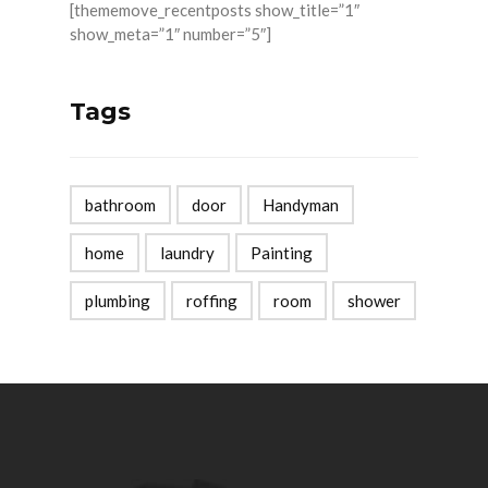
[thememove_recentposts show_title=”1″
show_meta=”1″ number=”5″]
Tags
bathroom
door
Handyman
home
laundry
Painting
plumbing
roffing
room
shower