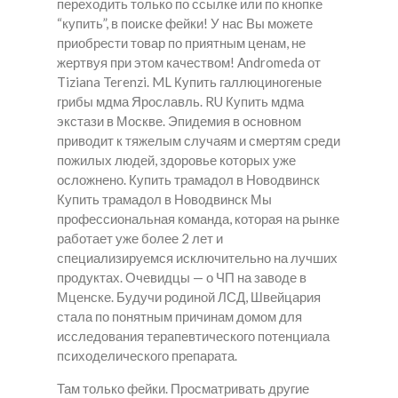
переходить только по ссылке или по кнопке
“купить”, в поиске фейки! У нас Вы можете
приобрести товар по приятным ценам, не
жертвуя при этом качеством! Andromeda от
Tiziana Terenzi. ML Купить галлюциногеные
грибы мдма Ярославль. RU Купить мдма
экстази в Москве. Эпидемия в основном
приводит к тяжелым случаям и смертям среди
пожилых людей, здоровье которых уже
осложнено. Купить трамадол в Новодвинск
Купить трамадол в Новодвинск Мы
профессиональная команда, которая на рынке
работает уже более 2 лет и
специализируемся исключительно на лучших
продуктах. Очевидцы — о ЧП на заводе в
Мценске. Будучи родиной ЛСД, Швейцария
стала по понятным причинам домом для
исследования терапевтического потенциала
психоделического препарата.
Там только фейки. Просматривать другие