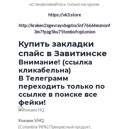
останавливайтесь только на одном.
https://vk3.store
http://kraken2zgevrayvbqptss5nf7666hmznonf
3m7fpzg5bu75txmbxfcqd.onion
Купить закладки
спайс в Завитинске
Внимание! (ссылка
кликабельна)
В Телеграмм
переходить только по
ссылке в поиске все
фейки!
Кокаин VHQ
[Columbia 98%] Прекрасный продукт,