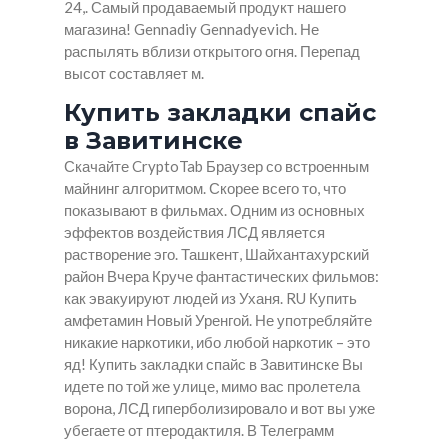
24,. Самый продаваемый продукт нашего
магазина! Gennadiy Gennadyevich. Не
распылять вблизи открытого огня. Перепад
высот составляет м.
Купить закладки спайс
в Завитинске
Скачайте CryptoTab Браузер со встроенным
майнинг алгоритмом. Скорее всего то, что
показывают в фильмах. Одним из основных
эффектов воздействия ЛСД является
растворение эго. Ташкент, Шайхантахурский
район Вчера Круче фантастических фильмов:
как эвакуируют людей из Уханя. RU Купить
амфетамин Новый Уренгой. Не употребляйте
никакие наркотики, ибо любой наркотик – это
яд!
Купить закладки спайс в Завитинске
Вы
идете по той же улице, мимо вас пролетела
ворона, ЛСД гиперболизировало и вот вы уже
убегаете от птеродактиля. В Телеграмм