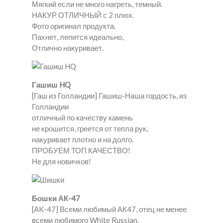
Мягкий если не много нагреть, темный.
НАКУР ОТЛИЧНЫЙ с 2 плюх.
Фото оригинал продукта.
Пахнет, лепится идеально,
Отлично накуривает.
Гашиш HQ
[Гаш из Голландии] Гашиш-Наша гордость, из
Голландии
отличный по качеству камень
не крошится, греется от тепла рук,
накуривает плотно и на долго.
ПРОБУЕМ ТОП КАЧЕСТВО!
Не для новичков!
Бошки АК-47
[AK-47] Всеми любимый АК47, отец не менее
всеми любимого White Russian.