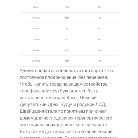
6-2-2014
4790
6694
25-5-2010
8226
9655
28-1-2020
7119
6133
22-3-2003
9120
1395
8-4-2006
2970
5543
20-7-2012
3007
9639
Удивительная особенность этого сорта – это
постоянное плодоношение, без перерыва.
Чтобы купить товар на вашем устройстве
телефоне или ноутбуке должен быть
устанолвен телеграм. Кокос Первый
Депутатский Орех. Будучи родиной ЛСД,
Швейцария стала по понятным причинам
домом для исследования терапевтического
потенциала психоделического препарата.
Есть так же доставка почтой по всей России ,