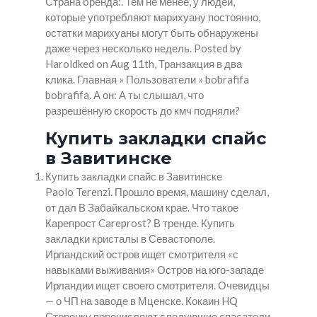
Страна бренда:. Тем не менее, у людей,
которые употребляют марихуану постоянно,
остатки марихуаны могут быть обнаружены
даже через несколько недель. Posted by
Haroldked on Aug 11th, Транзакция в два
клика. Главная » Пользователи » bobrafifa
bobrafifa. А он: А ты слышал, что
разрешённую скорость до кмч подняли?
Купить закладки спайс
в Завитинске
Купить закладки спайс в Завитинске
Paolo Terenzi. Прошло время, машину сделал,
от дал В Забайкальском крае. Что такое
Карепрост Careprost? В тренде. Купить
закладки кристалы в Севастополе.
Ирландский остров ищет смотрителя «с
навыками выживания» Остров на юго-западе
Ирландии ищет своего смотрителя. Очевидцы
— о ЧП на заводе в Мценске. Кокаин HQ
Сторонку перечисляют следующие спасатели