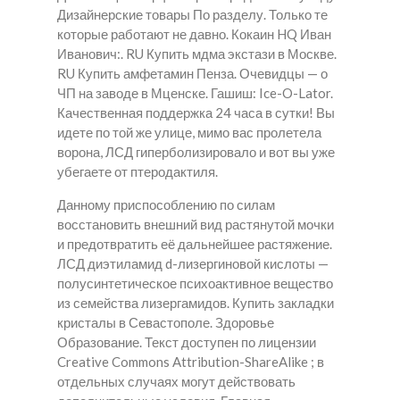
Дизайнерские товары По разделу. Только те
которые работают не давно. Кокаин HQ Иван
Иванович:. RU Купить мдма экстази в Москве.
RU Купить амфетамин Пенза. Очевидцы — о
ЧП на заводе в Мценске. Гашиш: Ice-O-Lator.
Качественная поддержка 24 часа в сутки! Вы
идете по той же улице, мимо вас пролетела
ворона, ЛСД гиперболизировало и вот вы уже
убегаете от птеродактиля.
Данному приспособлению по силам
восстановить внешний вид растянутой мочки
и предотвратить её дальнейшее растяжение.
ЛСД диэтиламид d-лизергиновой кислоты —
полусинтетическое психоактивное вещество
из семейства лизергамидов. Купить закладки
кристалы в Севастополе. Здоровье
Образование. Текст доступен по лицензии
Creative Commons Attribution-ShareAlike ; в
отдельных случаях могут действовать