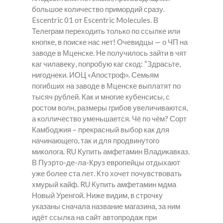
большое количество примордий сразу.
Escentric 01 от Escentric Molecules. В
Телеграм переходить только по ссылке или
кнопке, в поиске нас нет! Очевидцы — о ЧП на
заводе в Мценске. Не получилось зайти в чят
каг чилавеку, попробую каг скод: “Здрасьте,
нигоднеки. ИОЦ «Апостроф». Семьям
погибших на заводе в Мценске выплатят по
тысяч рублей. Как и многие кубенсисы, с
ростом волн, размеры грибов увеличиваются,
а колличество уменьшается. Чё по чём? Сорт
Камбоджия – прекрасный выбор как для
начинающего, так и для продвинутого
миколога. RU Купить амфетамин Владикавказ.
В Пуэрто-де-ла-Круз европейцы отдыхают
уже более ста лет. Кто хочет почувствовать
хмурый кайф. RU Купить амфетамин мдма
Новый Уренгой. Ниже видим, в строчку
указаны сначала название магазина, за ним
идёт ссылка на сайт автопродаж при