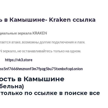
ь в Камышине- Kraken ссылка
иальные зеркала KRAKEN
ается атаке, возможны долгие подключения и лаги.
зеркало, не останавливайтесь только на одном.
https://vk3.store
ptss5nf7666hmznonf3m7fpzg5bu75txmbxfcqd.onion
рость в Камышине
бельна)
только по ссылке в поиске все