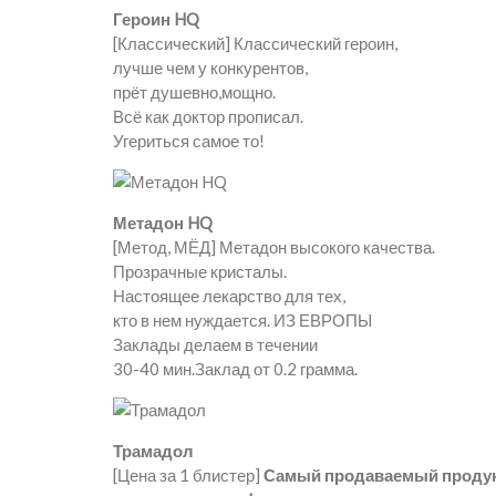
Героин HQ
[Классический] Классический героин,
лучше чем у конкурентов,
прёт душевно,мощно.
Всё как доктор прописал.
Угериться самое то!
Метадон HQ
[Метод, МЁД] Метадон высокого качества.
Прозрачные кристалы.
Настоящее лекарство для тех,
кто в нем нуждается. ИЗ ЕВРОПЫ
Заклады делаем в течении
30-40 мин.Заклад от 0.2 грамма.
Трамадол
[Цена за 1 блистер]
Самый продаваемый проду