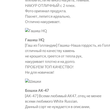
Мягкий если не много нагреть, темный.
НАКУР ОТЛИЧНЫЙ с 2 плюх.
Фото оригинал продукта.
Пахнет, лепится идеально,
Отлично накуривает.
Гашиш HQ
[Гаш из Голландии] Гашиш-Наша гордость, из Гол
отличный по качеству камень
не крошится, греется от тепла рук,
накуривает плотно и на долго.
ПРОБУЕМ ТОП КАЧЕСТВО!
Не для новичков!
Бошки АК-47
[AK-47] Всеми любимый АК47, отец не менее
всеми любимого White Russian.
Данный сорт не нуждается в описании,