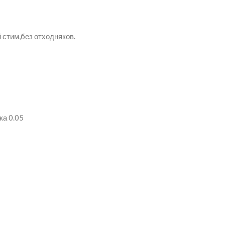
 стим,без отходняков.
ка 0.05