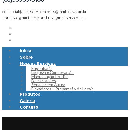
(85)99999-9180
comercial@mmtserv.com.br
rs@mmtserv.com.br
nordeste@mmtserv.com.br
sc@mmtserv.com.br
Inicial
Sobre
Nossos Serviços
Engenharia
Limpeza e Conservação
Manutenção Predial
Demarcações
Serviços em Altura
Elevadores – Preparação de Locais
Produtos
Galeria
Contato