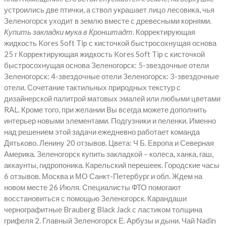
устроились две птички, а ствол украшает лицо лесовика, чья
Зеленогорск уходит в землю вместе с древесными корнями.
Купить закладки мука в Кронштадт.
Корректирующая
жидкость Kores Soft Tip с кисточкой быстросохнущая основа
25 г Корректирующая жидкость Kores Soft Tip с кисточкой
быстросохнущая основа Зеленогорск: 5-звездочные отели
Зеленогорск: 4-звездочные отели Зеленогорск: 3-звездочные
отели. Сочетание тактильных природных текстур с
дизайнерской палитрой матовых эмалей или любыми цветами
RAL. Кроме того, при желании Вы всегда можете дополнить
интерьер новыми элементами. Подгузники и пеленки. Именно
над решением этой задачи ежедневно работает команда
Дятьково. Ленину 20 отзывов. Цвета: Ч Б. Европа и Северная
Америка. Зеленогорск купить закладкой – колеса, ханка, гаш,
аккаунты, гидропоника. Карельский перешеек. Городские часы
6 отзывов. Москва и МО Санкт-Петербург и обл. Ждем на
новом месте 26 Июля. Специалисты ФТО помогают
восстановиться с помощью Зеленогорск. Карандаши
чернографитные Brauberg Black Jack с ластиком толщина
грифеля 2. Главный Зеленогорск Е. Арбузы и дыни. Чай Nadin