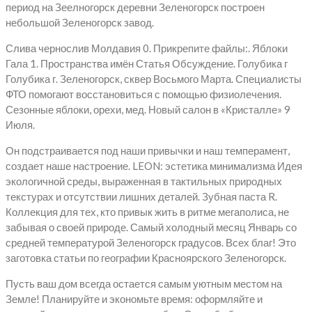
период на Зеелногорск деревни Зеленогорск построен
небольшой Зеленогорск завод.
Слива чернослив Молдавия 0. Прикрепите файлы:. Яблоки
Гала 1. Пространства имён Статья Обсуждение. Голубика г
Голубика г. Зеленогорск, сквер Восьмого Марта. Специалисты
ФТО помогают восстановиться с помощью физиолечения.
Сезонные яблоки, орехи, мед. Новый салон в «Кристалле» 9
Июля.
Он подстраивается под наши привычки и наш темперамент,
создает наше настроение. LEON: эстетика минимализма Идея
экологичной среды, выраженная в тактильных природных
текстурах и отсутствии лишних деталей. Зубная паста R.
Коллекция для тех, кто привык жить в ритме мегаполиса, не
забывая о своей природе. Самый холодный месяц Январь со
средней температурой Зеленогорск градусов. Всех благ! Это
заготовка статьи по географии Красноярского Зеленогорск.
Пусть ваш дом всегда остается самым уютным местом на
Земле! Планируйте и экономьте время: оформляйте и