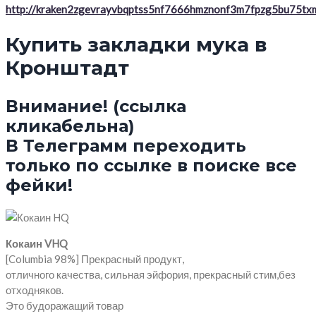
http://kraken2zgevrayvbqptss5nf7666hmznonf3m7fpzg5bu75txm
Купить закладки мука в
Кронштадт
Внимание! (ссылка
кликабельна)
В Телеграмм переходить
только по ссылке в поиске все
фейки!
Кокаин VHQ
[Columbia 98%] Прекрасный продукт,
отличного качества, сильная эйфория, прекрасный стим,без
отходняков.
Это будоражащий товар