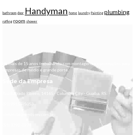
Handyman
plumbing
bathroom
door
home
laundry
Painting
room
roffing
shower
Há mais de 15 anos trabalhando com montagens e construções para
empresas de médio e grande porte.
Sede da Empresa
Rua Barrado Ribeiro, 14165 - Columbia City - Guaíba, RS.
(51) 99155-5053
comercial@mmtserv.com.br
(51) 3392-0274