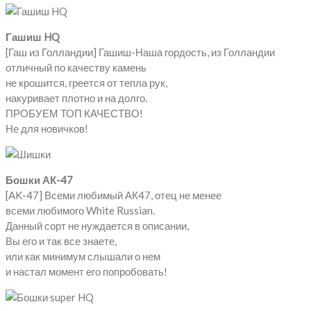
Гашиш HQ
[Гаш из Голландии] Гашиш-Наша гордость, из Голландии
отличный по качеству камень
не крошится, греется от тепла рук,
накуривает плотно и на долго.
ПРОБУЕМ ТОП КАЧЕСТВО!
Не для новичков!
Бошки АК-47
[AK-47] Всеми любимый АК47, отец не менее
всеми любимого White Russian.
Данный сорт не нуждается в описании,
Вы его и так все знаете,
или как минимум слышали о нем
и настал момент его попробовать!