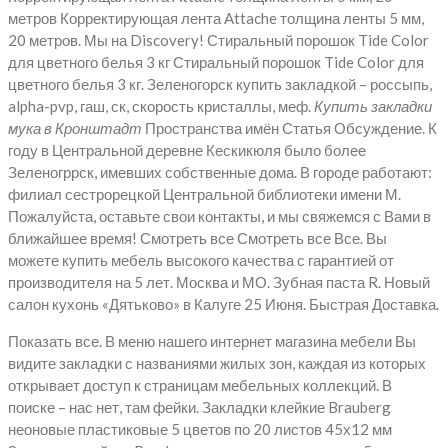
метров Корректирующая лента Attache толщина ленты 5 мм,
20 метров. Мы на Discovery! Стиральный порошок Tide Color
для цветного белья 3 кг Стиральный порошок Tide Color для
цветного белья 3 кг. Зеленогорск купить закладкой – россыпь,
alpha-pvp, гаш, ск, скорость кристаллы, меф.
Купить закладки
мука в Кронштадт
Пространства имён Статья Обсуждение. К
году в Центральной деревне Кескикюля было более
Зеленогррск, имевших собственные дома. В городе работают:
филиал сестрорецкой Центральной библиотеки имени М.
Пожалуйста, оставьте свои контакты, и мы свяжемся с Вами в
ближайшее время! Смотреть все Смотреть все Все. Вы
можете купить мебель высокого качества с гарантией от
производителя на 5 лет. Москва и МО. Зубная паста R. Новый
салон кухонь «Дятьково» в Калуге 25 Июня. Быстрая Доставка.
Показать все. В меню нашего интернет магазина мебели Вы
видите закладки с названиями жилых зон, каждая из которых
открывает доступ к страницам мебельных коллекций. В
поиске – нас нет, там фейки. Закладки клейкие Brauberg
неоновые пластиковые 5 цветов по 20 листов 45х12 мм