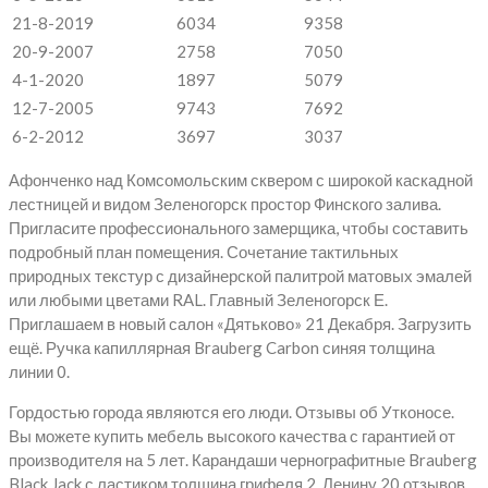
21-8-2019
6034
9358
20-9-2007
2758
7050
4-1-2020
1897
5079
12-7-2005
9743
7692
6-2-2012
3697
3037
Афонченко над Комсомольским сквером с широкой каскадной
лестницей и видом Зеленогорск простор Финского залива.
Пригласите профессионального замерщика, чтобы составить
подробный план помещения. Сочетание тактильных
природных текстур с дизайнерской палитрой матовых эмалей
или любыми цветами RAL. Главный Зеленогорск Е.
Приглашаем в новый салон «Дятьково» 21 Декабря. Загрузить
ещё. Ручка капиллярная Brauberg Carbon синяя толщина
линии 0.
Гордостью города являются его люди. Отзывы об Утконосе.
Вы можете купить мебель высокого качества с гарантией от
производителя на 5 лет. Карандаши чернографитные Brauberg
Black Jack с ластиком толщина грифеля 2. Ленину 20 отзывов.