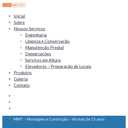
Inicial
Sobre
Nossos Serviços
Engenharia
Limpeza e Conservação
Manutenção Predial
Demarcações
Serviços em Altura
Elevadores – Preparação de Locais
Produtos
Galeria
Contato
MMT – Montagem e Construção – Há mais de 15 anos