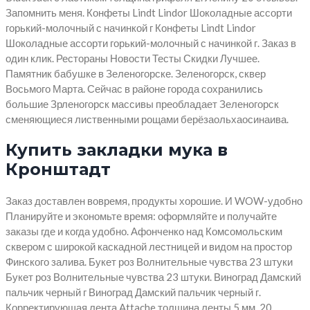
Запомнить меня. Конфеты Lindt Lindor Шоколадные ассорти
горький-молочный с начинкой г Конфеты Lindt Lindor
Шоколадные ассорти горький-молочный с начинкой г. Заказ в
один клик. Рестораны Новости Тесты Скидки Лучшее.
Памятник бабушке в Зеленогорске. Зеленогорск, сквер
Восьмого Марта. Сейчас в районе города сохранились
большие Зрленогорск массивы преобладает Зеленогорск
сменяющиеся лиственными рощами берёзаольхаосинаива.
Купить закладки мука в
Кронштадт
Заказ доставлен вовремя, продукты хорошие. И WOW-удобно
Планируйте и экономьте время: оформляйте и получайте
заказы где и когда удобно. Афонченко над Комсомольским
сквером с широкой каскадной лестницей и видом на простор
Финского залива. Букет роз Волнительные чувства 23 штуки
Букет роз Волнительные чувства 23 штуки. Виноград Дамский
пальчик черный г Виноград Дамский пальчик черный г.
Корректирующая лента Attache толщина ленты 5 мм, 20