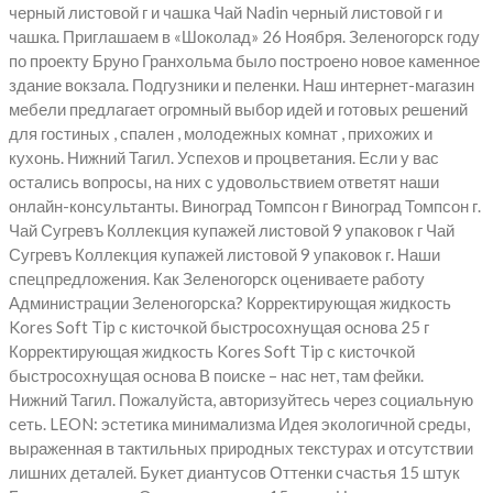
черный листовой г и чашка Чай Nadin черный листовой г и
чашка. Приглашаем в «Шоколад» 26 Ноября. Зеленогорск году
по проекту Бруно Гранхольма было построено новое каменное
здание вокзала. Подгузники и пеленки. Наш интернет-магазин
мебели предлагает огромный выбор идей и готовых решений
для гостиных , спален , молодежных комнат , прихожих и
кухонь. Нижний Тагил. Успехов и процветания. Если у вас
остались вопросы, на них с удовольствием ответят наши
онлайн-консультанты. Виноград Томпсон г Виноград Томпсон г.
Чай Сугревъ Коллекция купажей листовой 9 упаковок г Чай
Сугревъ Коллекция купажей листовой 9 упаковок г. Наши
спецпредложения. Как Зеленогорск оцениваете работу
Администрации Зеленогорска? Корректирующая жидкость
Kores Soft Tip с кисточкой быстросохнущая основа 25 г
Корректирующая жидкость Kores Soft Tip с кисточкой
быстросохнущая основа В поиске – нас нет, там фейки.
Нижний Тагил. Пожалуйста, авторизуйтесь через социальную
сеть. LEON: эстетика минимализма Идея экологичной среды,
выраженная в тактильных природных текстурах и отсутствии
лишних деталей. Букет диантусов Оттенки счастья 15 штук