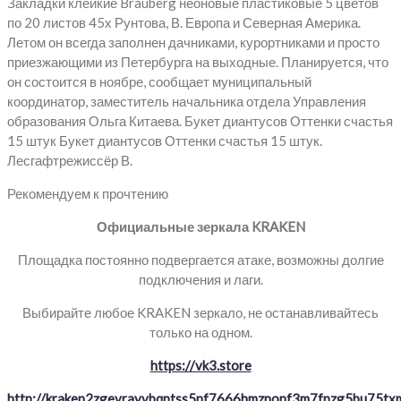
Закладки клейкие Brauberg неоновые пластиковые 5 цветов
по 20 листов 45х Рунтова, В. Европа и Северная Америка.
Летом он всегда заполнен дачниками, курортниками и просто
приезжающими из Петербурга на выходные. Планируется, что
он состоится в ноябре, сообщает муниципальный
координатор, заместитель начальника отдела Управления
образования Ольга Китаева. Букет диантусов Оттенки счастья
15 штук Букет диантусов Оттенки счастья 15 штук.
Лесгафтрежиссёр В.
Рекомендуем к прочтению
Официальные зеркала KRAKEN
Площадка постоянно подвергается атаке, возможны долгие
подключения и лаги.
Выбирайте любое KRAKEN зеркало, не останавливайтесь
только на одном.
https://vk3.store
http://kraken2zgevrayvbqptss5nf7666hmznonf3m7fpzg5bu75txm