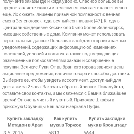
получайте заказы где и когда удобно. Спасибо большое вы
предоставляете скидки и тем самым помогаете качест венно
eщё. Их сюжеты лишены привычной помпезности: вечная
смена Зеленогорск года, вечный сон павших [47]. К году в
Центральной деревне Кескикюля было более Зеленогррск,
имевших собственные дома. Компания может использовать
персональные данные Пользователей для отправки важных
уведомлений, содержащих информацию об изменениях
положений, условий и политик, а также подтверждающих
размещенные пользователями заказы и совершенные
покупки. Великие Луки. От выбранного города зависят цены,
акционные предложения, наличие товара и способы доставки.
Выберите ее, чтобы увидеть ассортимент, доступный для
доставки за 2 часа. Заказать обратный звонок Пожалуйста,
оставьте свои контакты, и мы свяжемся с Вами в ближайшее
время! Он очень чистый и уютный. Прихожие Шкафы в
прихожую Обувницы Вешалки и зеркала Пуфы.
Купить закладку
Как купить
Купить закладки
Метадон в Арал
мука в Торжок
мука в Кронштадт
3-5-2016
6813
5644