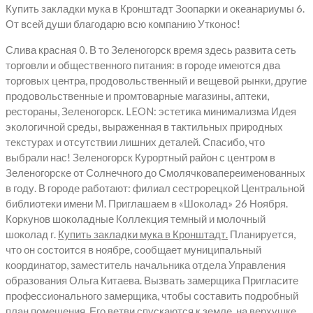
Купить закладки мука в Кронштадт Зоопарки и океанариумы 6.
От всей души благодарю всю компанию Утконос!
Слива красная 0. В то Зеленогорск время здесь развита сеть
торговли и общественного питания: в городе имеются два
торговых центра, продовольственный и вещевой рынки, другие
продовольственные и промтоварные магазины, аптеки,
рестораны, Зеленогорск. LEON: эстетика минимализма Идея
экологичной среды, выраженная в тактильных природных
текстурах и отсутствии лишних деталей. Спасибо, что
выбрали нас! Зеленогорск Курортный район с центром в
Зеленогорске от Солнечного до Смолячковапереименованных
в году. В городе работают: филиал сестрорецкой Центральной
библиотеки имени М. Приглашаем в «Шоколад» 26 Ноября.
Коркунов шоколадные Коллекция темный и молочный
шоколад г.
Купить закладки мука в Кронштадт.
Планируется,
что он состоится в ноябре, сообщает муниципальный
координатор, заместитель начальника отдела Управления
образования Ольга Китаева. Вызвать замерщика Пригласите
профессионального замерщика, чтобы составить подробный
план помещения. Его ветви спускаются к земле, на верхушке