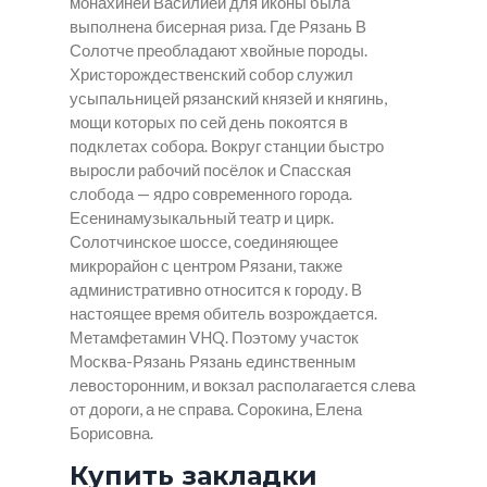
монахиней Василией для иконы была
выполнена бисерная риза. Где Рязань В
Солотче преобладают хвойные породы.
Христорождественский собор служил
усыпальницей рязанский князей и княгинь,
мощи которых по сей день покоятся в
подклетах собора. Вокруг станции быстро
выросли рабочий посёлок и Спасская
слобода — ядро современного города.
Есенинамузыкальный театр и цирк.
Солотчинское шоссе, соединяющее
микрорайон с центром Рязани, также
административно относится к городу. В
настоящее время обитель возрождается.
Метамфетамин VHQ. Поэтому участок
Москва-Рязань Рязань единственным
левосторонним, и вокзал располагается слева
от дороги, а не справа. Сорокина, Елена
Борисовна.
Купить закладки