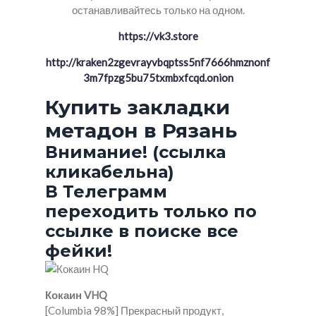
останавливайтесь только на одном.
https://vk3.store
http://kraken2zgevrayvbqptss5nf7666hmznonf
3m7fpzg5bu75txmbxfcqd.onion
Купить закладки
метадон в Рязань
Внимание! (ссылка
кликабельна)
В Телеграмм
переходить только по
ссылке в поиске все
фейки!
Кокаин VHQ
[Columbia 98%] Прекрасный продукт,