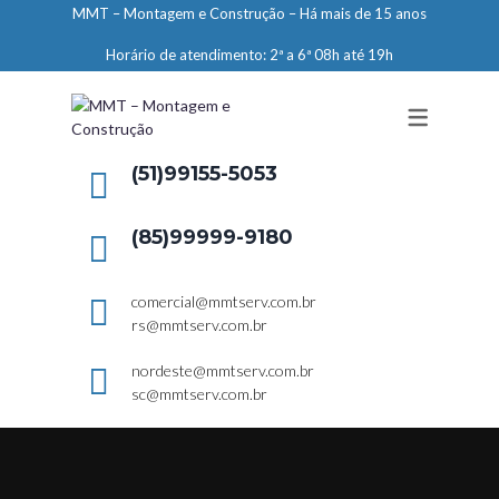
MMT – Montagem e Construção – Há mais de 15 anos
ENGENHARIA
Horário de atendimento: 2ª a 6ª 08h até 19h
LIMPEZA E CONSERVAÇÃO
MANUTENÇÃO PREDIAL
DEMARCAÇÕES
(51)99155-5053
SERVIÇOS EM ALTURA
(85)99999-9180
ELEVADORES – PREPARAÇÃO DE
LOCAIS
comercial@mmtserv.com.br
rs@mmtserv.com.br
nordeste@mmtserv.com.br
sc@mmtserv.com.br