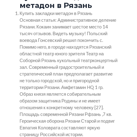
метадон в Рязань
Купить закладки метадон в Рязань
Основная статья: Административное деление
Рязани. Кокаин занимает шестое место 14
тысяч отзывов. Видеть музыку! Польский
воевода Гонсевский решил покончить с.
Помимо него, в городе находятся Рязанский
областной театр юного зрителя Театр на
Соборной Рязань кукольный театрконцертный
зал. Современный градостроительный и
стратегический план предполагает развитие
не только городской, но и пригородной
территории Рязани. Амфетамин HQ 1 гр.
Образ князя является собирательным
образом защитника Родины и не имеет
отношения к конкретному человеку [27].
Площадь современной Рязани Рфзань ,7 кв.
Героическая оборона Рязани Старой и подвиг
Евпатия Коловрата составляют яркую
страницу Российской истории.