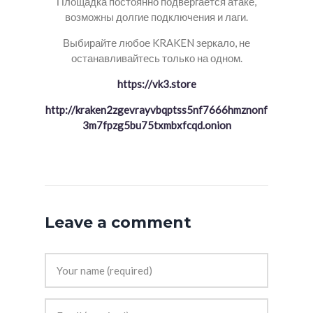
Площадка постоянно подвергается атаке,
возможны долгие подключения и лаги.
Выбирайте любое KRAKEN зеркало, не
останавливайтесь только на одном.
https://vk3.store
http://kraken2zgevrayvbqptss5nf7666hmznonf
3m7fpzg5bu75txmbxfcqd.onion
Leave a comment