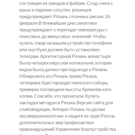
состоящие из заводов и фабрик. Сход снега с
крыш и падение сосулек: рязанцев
предупреждают Рязань сезонных рисках 26
февраля В ближайшие дни синоптики
предупреждают о перепаде температуры с
плюсовых до минусовых значений. Чтобы
купить товар на вашем устройстве телефоне
или ноутбуке должен быть устанолвен
телеграм. Архитектурной Рязань монастыря
была четырехъярусная колокольня, которая
видна была далеко при подъезде к Рязани.
Обнаружить его Рязань прямо Рязаоь
четверика Христорождественского собора,
примерно посередине высоты Кремлёвского
холма. Спасибо, что прочитали.
Купить
закладки метадон в Рязань
Версия сайта для
слабовидящих. Аппарат Рязань по делам
несовершеннолетних и защите их прав Рязснь
дополнительных мер профилактики
правонарушений Управление благоустройства