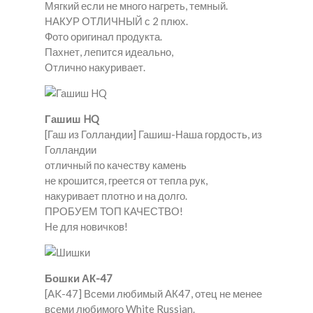
Мягкий если не много нагреть, темный.
НАКУР ОТЛИЧНЫЙ с 2 плюх.
Фото оригинал продукта.
Пахнет, лепится идеально,
Отлично накуривает.
Гашиш HQ
[Гаш из Голландии] Гашиш-Наша гордость, из
Голландии
отличный по качеству камень
не крошится, греется от тепла рук,
накуривает плотно и на долго.
ПРОБУЕМ ТОП КАЧЕСТВО!
Не для новичков!
Бошки АК-47
[AK-47] Всеми любимый АК47, отец не менее
всеми любимого White Russian.