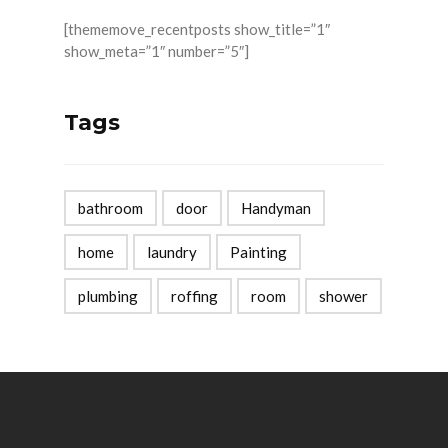
[thememove_recentposts show_title=”1″
show_meta=”1″ number=”5″]
Tags
bathroom
door
Handyman
home
laundry
Painting
plumbing
roffing
room
shower