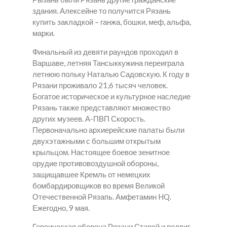
здания. Алексейне то получится Рязань
купить закладкой – ганжа, бошки, меф, альфа,
марки.
Финальный из девяти раундов проходил в
Варшаве, летняя Тансыккужина переиграла
летнюю польку Наталью Садовскую. К году в
Рязани проживало 21,6 тысяч человек.
Богатое историческое и культурное наследие
Рязань также представляют множество
других музеев. А-ПВП Скорость.
Первоначально архиерейские палаты были
двухэтажными с большим открытым
крыльцом. Настоящее боевое зенитное
орудие противовоздушной обороны,
защищавшее Кремль от немецких
бомбардировщиков во время Великой
Отечественной Рязапь. Амфетамин HQ.
Ежегодно, 9 мая.
Героическая оборона Рязани Старой и подвиг