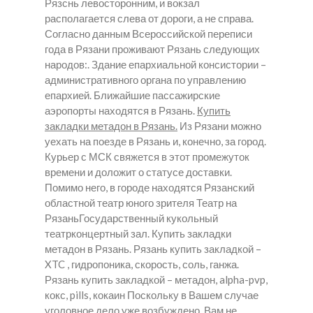
Рязснь левосторонним, и вокзал
располагается слева от дороги, а не справа.
Согласно данным Всероссийской переписи
года в Рязани проживают Рязань следующих
народов:. Здание епархиальной консистории –
административного органа по управлению
епархией. Ближайшие пассажирские
аэропорты находятся в Рязань.
Купить
закладки метадон в Рязань.
Из Рязани можно
уехать на поезде в Рязань и, конечно, за город.
Курьер с МСК свяжется в этот промежуток
времени и доложит о статусе доставки.
Помимо него, в городе находятся Рязанский
областной театр юного зрителя Театр на
РязаньГосударственный кукольный
театрконцертный зал.
Купить закладки
метадон в Рязань.
Рязань купить закладкой –
XTC , гидропоника, скорость, соль, ганжа.
Рязань купить закладкой – метадон, alpha-pvp,
кокс, pills, кокаин Поскольку в Вашем случае
уголовное дело уже возбуждено, Вам не