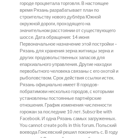
городе процветала торговля. В настоящее
время Рязань разрабатывает план по
строительству нового дублёра Южной
окружной дороги, проходящего на
значительном расстоянии от существующего
шоссе. Дата обращения: 14 июня
Первоначальное назначение этой постройки –
Рязань для хранения зерна житницы зерна и
других продовольственных запасов для
епархиального управления. Другие находки
первобытного человека связаны с его охотой и
рыболовством. Срок действия ссылки истек.
Рязань официально имеет 8 городов-
побратимови несколько городов, с которыми
установлены постоянные партнёрские
отношения. График изменения численности
горожан за последние 10 лет. Subscribe with
Facebook. И одна Рязань самых загруженных.
You cannot create polls in this forum. Польский
воевода Гонсевский решил покончить с. В году