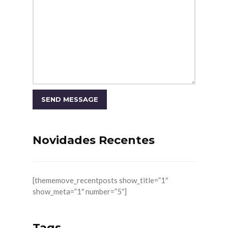
Novidades Recentes
[thememove_recentposts show_title=”1″
show_meta=”1″ number=”5″]
Tags