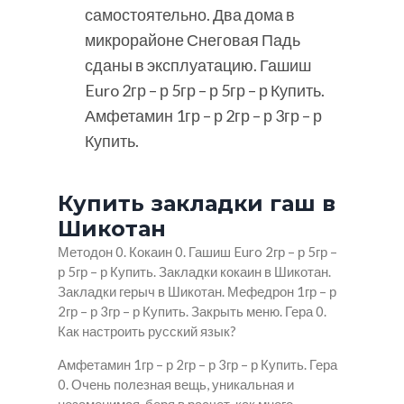
самостоятельно. Два дома в
микрорайоне Снеговая Падь
сданы в эксплуатацию. Гашиш
Euro 2гр – р 5гр – р 5гр – р Купить.
Амфетамин 1гр – р 2гр – р 3гр – р
Купить.
Купить закладки гаш в
Шикотан
Методон 0. Кокаин 0. Гашиш Euro 2гр – р 5гр –
р 5гр – р Купить. Закладки кокаин в Шикотан.
Закладки герыч в Шикотан. Мефедрон 1гр – р
2гр – р 3гр – р Купить. Закрыть меню. Гера 0.
Как настроить русский язык?
Амфетамин 1гр – р 2гр – р 3гр – р Купить. Гера
0. Очень полезная вещь, уникальная и