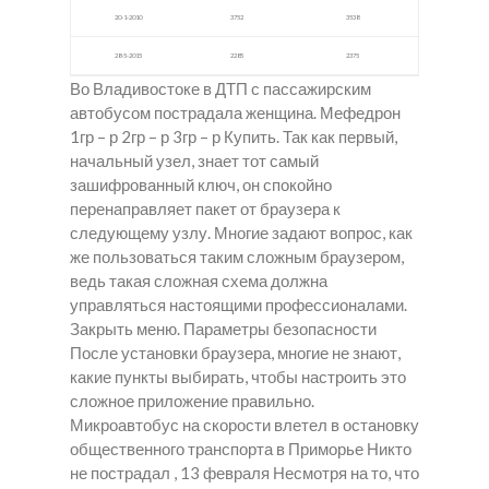
20-1-2010
3752
3538
28-5-2015
2285
2375
Во Владивостоке в ДТП с пассажирским
автобусом пострадала женщина. Мефедрон
1гр – р 2гр – р 3гр – р Купить. Так как первый,
начальный узел, знает тот самый
зашифрованный ключ, он спокойно
перенаправляет пакет от браузера к
следующему узлу. Многие задают вопрос, как
же пользоваться таким сложным браузером,
ведь такая сложная схема должна
управляться настоящими профессионалами.
Закрыть меню. Параметры безопасности
После установки браузера, многие не знают,
какие пункты выбирать, чтобы настроить это
сложное приложение правильно.
Микроавтобус на скорости влетел в остановку
общественного транспорта в Приморье Никто
не пострадал , 13 февраля Несмотря на то, что