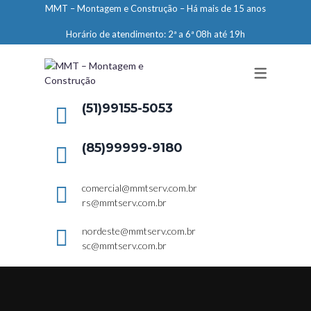
MMT – Montagem e Construção – Há mais de 15 anos
ENGENHARIA
Horário de atendimento: 2ª a 6ª 08h até 19h
LIMPEZA E CONSERVAÇÃO
MANUTENÇÃO PREDIAL
DEMARCAÇÕES
(51)99155-5053
SERVIÇOS EM ALTURA
(85)99999-9180
ELEVADORES – PREPARAÇÃO DE
LOCAIS
comercial@mmtserv.com.br
rs@mmtserv.com.br
nordeste@mmtserv.com.br
sc@mmtserv.com.br