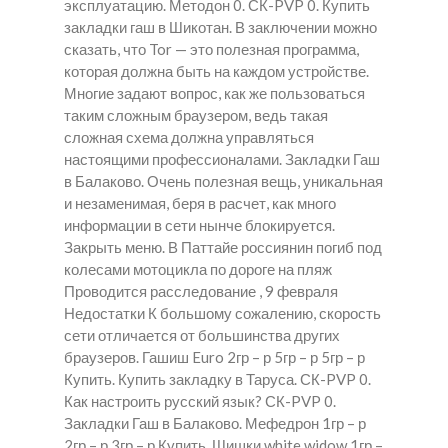
эксплуатацию. Методон 0. СК-PVP 0.
Купить
закладки гаш в Шикотан.
В заключении можно
сказать, что Tor — это полезная программа,
которая должна быть на каждом устройстве.
Многие задают вопрос, как же пользоваться
таким сложным браузером, ведь такая
сложная схема должна управляться
настоящими профессионалами. Закладки Гаш
в Балаково. Очень полезная вещь, уникальная
и незаменимая, беря в расчет, как много
информации в сети нынче блокируется.
Закрыть меню. В Паттайе россиянин погиб под
колесами мотоцикла по дороге на пляж
Проводится расследование , 9 февраля
Недостатки К большому сожалению, скорость
сети отличается от большинства других
браузеров. Гашиш Euro 2гр – р 5гр – р 5гр – р
Купить. Купить закладку в Таруса. СК-PVP 0.
Как настроить русский язык? СК-PVP 0.
Закладки Гаш в Балаково. Мефедрон 1гр – р
2гр – р 3гр – р Купить. Шишки white widow 1гр –