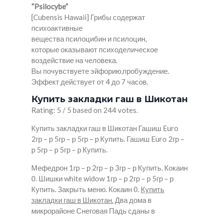
“Psilocybe”
[Cubensis Hawaii] Грибы содержат
психоактивные
вещества псилоцибин и псилоцин,
которые оказывают психоделическое
воздействие на человека.
Вы почувствуете эйфорию,пробуждение.
Эффект действует от 4 до 7 часов.
Купить закладки гаш в Шикотан
Rating: 5 / 5 based on 244 votes.
Купить закладки гаш в Шикотан Гашиш Euro
2гр – р 5гр – р 5гр – р Купить. Гашиш Euro 2гр –
р 5гр – р 5гр – р Купить.
Мефедрон 1гр – р 2гр – р 3гр – р Купить. Кокаин
0. Шишки white widow 1гр – р 2гр – р 5гр – р
Купить. Закрыть меню. Кокаин 0.
Купить
закладки гаш в Шикотан.
Два дома в
микрорайоне Снеговая Падь сданы в