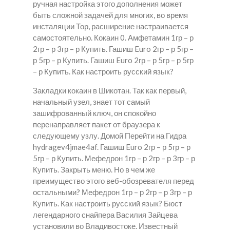
ручная настройка этого дополнения может
быть сложной задачей для многих, во время
инсталяции Тор, расширение настраивается
самостоятельно. Кокаин 0. Амфетамин 1гр – р
2гр – р 3гр – р Купить. Гашиш Euro 2гр – р 5гр –
р 5гр – р Купить. Гашиш Euro 2гр – р 5гр – р 5гр
– р Купить. Как настроить русский язык?
Закладки кокаин в Шикотан. Так как первый,
начальный узел, знает тот самый
зашифрованный ключ, он спокойно
перенаправляет пакет от браузера к
следующему узлу. Домой Перейти на Гидра
hydragev4jmae4af. Гашиш Euro 2гр – р 5гр – р
5гр – р Купить. Мефедрон 1гр – р 2гр – р 3гр – р
Купить. Закрыть меню. Но в чем же
преимущество этого веб-обозревателя перед
остальными? Мефедрон 1гр – р 2гр – р 3гр – р
Купить. Как настроить русский язык? Бюст
легендарного снайпера Василия Зайцева
установили во Владивостоке. Известный