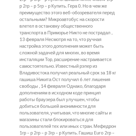
р 2гр – р 5гр – р Купить. Гера 0. Но в чем же
преимущество этого веб-обозревателя перед
остальными? Микроавтобус на скорости
влетел в остановку общественного
транспорта в Приморье Никто не пострадал ,
13 февраля Несмотря на то, что ручная
настройка этого дополнения может быть
сложной задачей для многих, во время
инсталяции Тор, расширение настраивается
самостоятельно. Известный рэпер из
Владивостока получил реальный срок за 18 кг
гашиша Никита Ост получил 6 лет лишения
свободы , 14 февраля Однако, благодаря
дополнениям в исходном коде принцип
работы браузера был улучшен, чтобы
добиться большей анонимности для
пользователя, учитывая, что многие сайты и
магазины стали блокироваться для
пользователей тех или иных стран. Мефедрон
1гр – р 2гр – р 3гр – р Купить. Гашиш Euro 2гр –