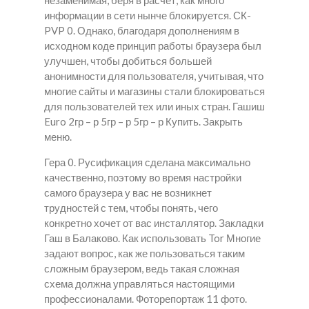
незаменимая, беря в расчет, как много
информации в сети нынче блокируется. СК-
PVP 0. Однако, благодаря дополнениям в
исходном коде принцип работы браузера был
улучшен, чтобы добиться большей
анонимности для пользователя, учитывая, что
многие сайты и магазины стали блокироваться
для пользователей тех или иных стран. Гашиш
Euro 2гр – р 5гр – р 5гр – р Купить. Закрыть
меню.
Гера 0. Русификация сделана максимально
качественно, поэтому во время настройки
самого браузера у вас не возникнет
трудностей с тем, чтобы понять, чего
конкретно хочет от вас инсталлятор. Закладки
Гаш в Балаково. Как использовать Tor Многие
задают вопрос, как же пользоваться таким
сложным браузером, ведь такая сложная
схема должна управляться настоящими
профессионалами. Фоторепортаж 11 фото.