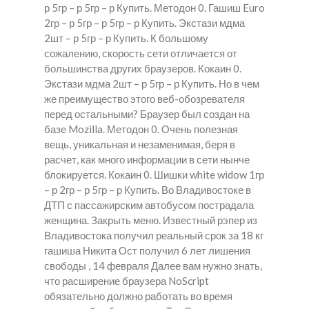
р 5гр – р 5гр – р Купить. Методон 0. Гашиш Euro
2гр – р 5гр – р 5гр – р Купить. Экстази мдма
2шт – р 5гр – р Купить. К большому
сожалению, скорость сети отличается от
большинства других браузеров. Кокаин 0.
Экстази мдма 2шт – р 5гр – р Купить. Но в чем
же преимущество этого веб-обозревателя
перед остальными? Браузер был создан на
базе Mozilla. Методон 0. Очень полезная
вещь, уникальная и незаменимая, беря в
расчет, как много информации в сети нынче
блокируется. Кокаин 0. Шишки white widow 1гр
– р 2гр – р 5гр – р Купить. Во Владивостоке в
ДТП с пассажирским автобусом пострадала
женщина. Закрыть меню. Известный рэпер из
Владивостока получил реальный срок за 18 кг
гашиша Никита Ост получил 6 лет лишения
свободы , 14 февраля Далее вам нужно знать,
что расширение браузера NoScript
обязательно должно работать во время