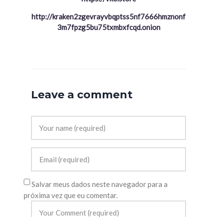
http://kraken2zgevrayvbqptss5nf7666hmznonf
3m7fpzg5bu75txmbxfcqd.onion
Leave a comment
Salvar meus dados neste navegador para a
próxima vez que eu comentar.