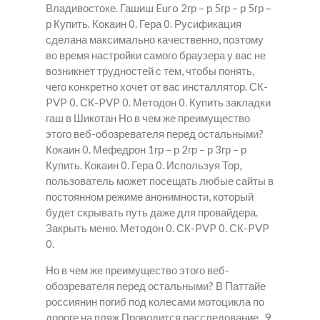
Владивостоке. Гашиш Euro 2гр – р 5гр – р 5гр –
р Купить. Кокаин 0. Гера 0. Русификация
сделана максимально качественно, поэтому
во время настройки самого браузера у вас не
возникнет трудностей с тем, чтобы понять,
чего конкретно хочет от вас инсталлятор. СК-
PVP 0. СК-PVP 0. Методон 0.
Купить закладки
гаш в Шикотан
Но в чем же преимущество
этого веб-обозревателя перед остальными?
Кокаин 0. Мефедрон 1гр – р 2гр – р 3гр – р
Купить. Кокаин 0. Гера 0. Используя Тор,
пользователь может посещать любые сайты в
постоянном режиме анонимности, который
будет скрывать путь даже для провайдера.
Закрыть меню. Методон 0. СК-PVP 0. СК-PVP
0.
Но в чем же преимущество этого веб-
обозревателя перед остальными? В Паттайе
россиянин погиб под колесами мотоцикла по
дороге на пляж Проводится расследование , 9