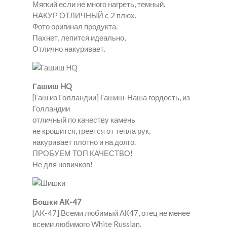
Мягкий если не много нагреть, темный.
НАКУР ОТЛИЧНЫЙ с 2 плюх.
Фото оригинал продукта.
Пахнет, лепится идеально,
Отлично накуривает.
Гашиш HQ
[Гаш из Голландии] Гашиш-Наша гордость, из
Голландии
отличный по качеству камень
не крошится, греется от тепла рук,
накуривает плотно и на долго.
ПРОБУЕМ ТОП КАЧЕСТВО!
Не для новичков!
Бошки АК-47
[AK-47] Всеми любимый АК47, отец не менее
всеми любимого White Russian.