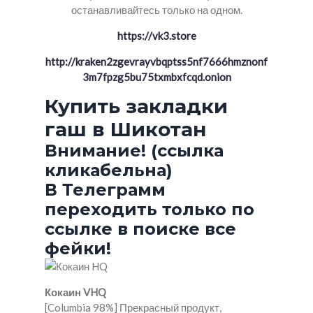
останавливайтесь только на одном.
https://vk3.store
http://kraken2zgevrayvbqptss5nf7666hmznonf
3m7fpzg5bu75txmbxfcqd.onion
Купить закладки
гаш в Шикотан
Внимание! (ссылка
кликабельна)
В Телеграмм
переходить только по
ссылке в поиске все
фейки!
Кокаин VHQ
[Columbia 98%] Прекрасный продукт,