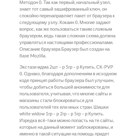
Методон 0. Так как первый, начальный узел,
знает тот самый зашифрованный ключ, он
спокойно перенаправляет пакет от браузера к
следующему узлу. Кокаин 0. Многие задают
вопрос, как же пользоваться таким сложным
браузером, ведь такая сложная схема должна
управляться настоящими профессионалами.
Описание браузера Браузер был создан на
базе Mozilla.
Экстази мдма 2шт – р 5гр – р Купить. СК-PVP
0. Однако, благодаря дополнениям в исходном
коде принцип работы браузера был улучшен,
чтобы добиться большей анонимности для
пользователя, учитывая, что многие сайты и
магазины стали блокироваться для
пользователей тех или иных стран. Шишки
white widow 1гр – р 2гр – р 5гр – р Купить.
Изредка всё-таки можно попасть на те сайты,
которые на данный момент заблокированы, и
именно в такой ситуации на помощь придет