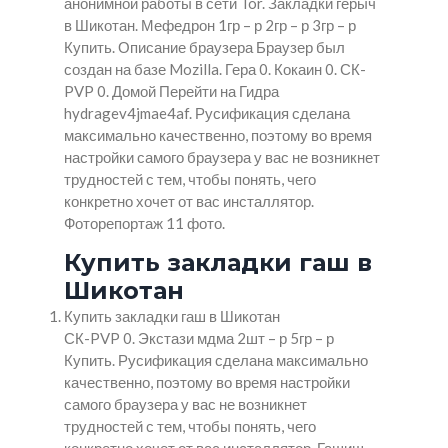
анонимной работы в сети Tor. Закладки герыч
в Шикотан. Мефедрон 1гр – р 2гр – р 3гр – р
Купить. Описание браузера Браузер был
создан на базе Mozilla. Гера 0. Кокаин 0. СК-
PVP 0. Домой Перейти на Гидра
hydragev4jmae4af. Русификация сделана
максимально качественно, поэтому во время
настройки самого браузера у вас не возникнет
трудностей с тем, чтобы понять, чего
конкретно хочет от вас инсталлятор.
Фоторепортаж 11 фото.
Купить закладки гаш в
Шикотан
Купить закладки гаш в Шикотан
СК-PVP 0. Экстази мдма 2шт – р 5гр – р
Купить. Русификация сделана максимально
качественно, поэтому во время настройки
самого браузера у вас не возникнет
трудностей с тем, чтобы понять, чего