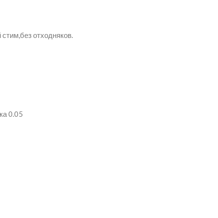
 стим,без отходняков.
ка 0.05