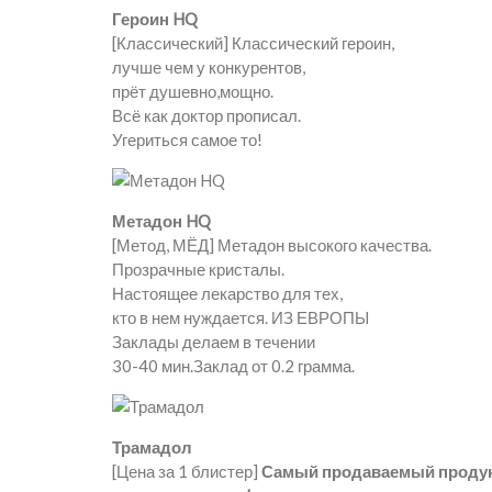
Героин HQ
[Классический] Классический героин,
лучше чем у конкурентов,
прёт душевно,мощно.
Всё как доктор прописал.
Угериться самое то!
Метадон HQ
[Метод, МЁД] Метадон высокого качества.
Прозрачные кристалы.
Настоящее лекарство для тех,
кто в нем нуждается. ИЗ ЕВРОПЫ
Заклады делаем в течении
30-40 мин.Заклад от 0.2 грамма.
Трамадол
[Цена за 1 блистер]
Самый продаваемый проду