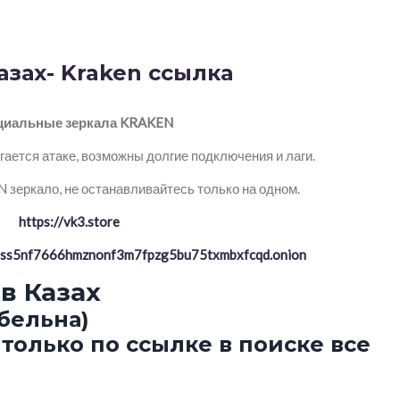
азах- Kraken ссылка
иальные зеркала KRAKEN
ается атаке, возможны долгие подключения и лаги.
зеркало, не останавливайтесь только на одном.
https://vk3.store
ptss5nf7666hmznonf3m7fpzg5bu75txmbxfcqd.onion
в Казах
бельна)
только по ссылке в поиске все