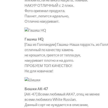
Мягкий если не много нагреть, темный.
НАКУР ОТЛИЧНЫЙ с 2 плюх.
Фото оригинал продукта.
Пахнет, лепится идеально,
Отлично накуривает.
Гашиш HQ
[Гаш из Голландии] Гашиш-Наша гордость, из Гол
отличный по качеству камень
не крошится, греется от тепла рук,
накуривает плотно и на долго.
ПРОБУЕМ ТОП КАЧЕСТВО!
Не для новичков!
Бошки АК-47
[AK-47] Всеми любимый АК47, отец не менее
всеми любимого White Russian.
Данный сорт не нуждается в описании,