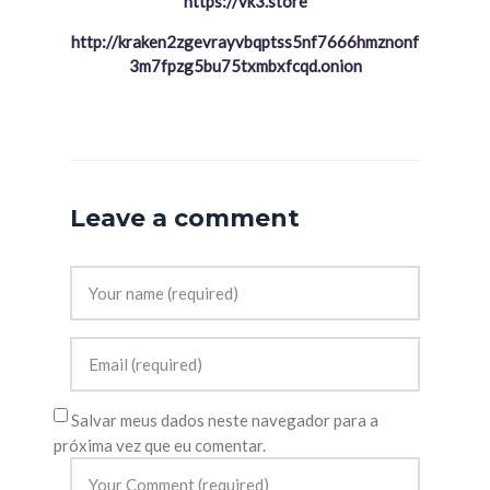
https://vk3.store
http://kraken2zgevrayvbqptss5nf7666hmznonf
3m7fpzg5bu75txmbxfcqd.onion
Leave a comment
Salvar meus dados neste navegador para a
próxima vez que eu comentar.