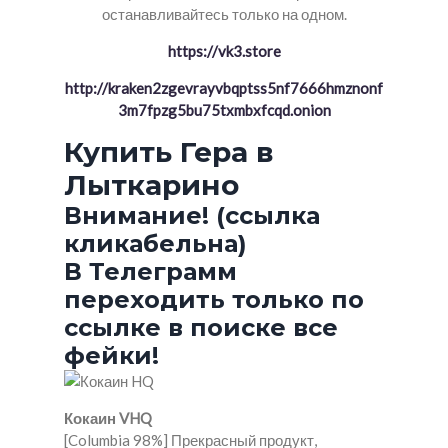
останавливайтесь только на одном.
https://vk3.store
http://kraken2zgevrayvbqptss5nf7666hmznonf
3m7fpzg5bu75txmbxfcqd.onion
Купить Гера в
Лыткарино
Внимание! (ссылка
кликабельна)
В Телеграмм
переходить только по
ссылке в поиске все
фейки!
Кокаин VHQ
[Columbia 98%] Прекрасный продукт,