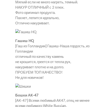
Мягкий если не много нагреть, темный.
НАКУР ОТЛИЧНЫЙ с 2 плюх.
Фото оригинал продукта.
Пахнет, лепится идеально,
Отлично накуривает.
Гашиш HQ
[Гаш из Голландии] Гашиш-Наша гордость, из
Голландии
отличный по качеству камень
не крошится, греется от тепла рук,
накуривает плотно и на долго.
ПРОБУЕМ ТОП КАЧЕСТВО!
Не для новичков!
Бошки АК-47
[AK-47] Всеми любимый АК47, отец не менее
всеми любимого White Russian.