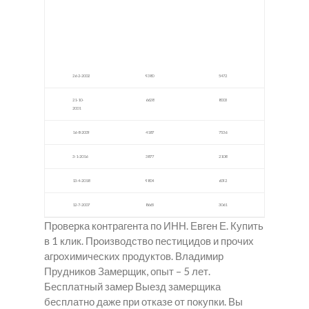
Шиш
ь
Гера
ки в
крист
в
Ярос
ал
Лытк
лавл
Сатка
арин
ь
о
26-2-2002
9380
5472
21-10-
6628
8003
2001
16-8-2009
4187
7536
3-1-2016
3877
2108
13-4-2018
9804
6092
12-7-2007
8665
3061
Проверка контрагента по ИНН. Евген Е. Купить
в 1 клик. Производство пестицидов и прочих
агрохимических продуктов. Владимир
Прудников Замерщик, опыт – 5 лет.
Бесплатный замер Выезд замерщика
бесплатно даже при отказе от покупки. Вы