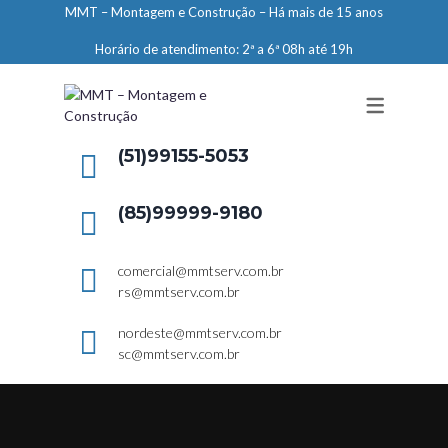
MMT – Montagem e Construção – Há mais de 15 anos
ENGENHARIA
Horário de atendimento: 2ª a 6ª 08h até 19h
LIMPEZA E CONSERVAÇÃO
MANUTENÇÃO PREDIAL
DEMARCAÇÕES
(51)99155-5053
SERVIÇOS EM ALTURA
(85)99999-9180
ELEVADORES – PREPARAÇÃO DE
LOCAIS
comercial@mmtserv.com.br
rs@mmtserv.com.br
nordeste@mmtserv.com.br
sc@mmtserv.com.br