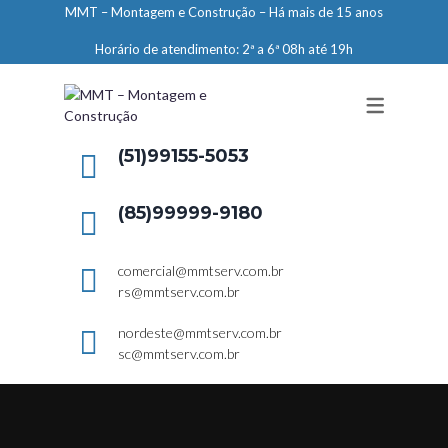
MMT – Montagem e Construção – Há mais de 15 anos
ENGENHARIA
Horário de atendimento: 2ª a 6ª 08h até 19h
LIMPEZA E CONSERVAÇÃO
MANUTENÇÃO PREDIAL
DEMARCAÇÕES
(51)99155-5053
SERVIÇOS EM ALTURA
(85)99999-9180
ELEVADORES – PREPARAÇÃO DE
LOCAIS
comercial@mmtserv.com.br
rs@mmtserv.com.br
nordeste@mmtserv.com.br
sc@mmtserv.com.br