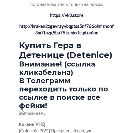
останавливайтесь только на одном.
https://vk3.store
http://kraken2zgevrayvbqptss5nf7666hmznonf
3m7fpzg5bu75txmbxfcqd.onion
Купить Гера в
Детенице (Detenice)
Внимание! (ссылка
кликабельна)
В Телеграмм
переходить только по
ссылке в поиске все
фейки!
Кокаин VHQ
[Columbia 98%] Прекрасный продукт,