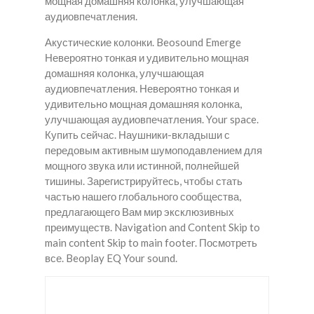
мощная домашняя колонка, улучшающая
аудиовпечатления.
Акустические колонки. Beosound Emerge
Невероятно тонкая и удивительно мощная
домашняя колонка, улучшающая
аудиовпечатления. Невероятно тонкая и
удивительно мощная домашняя колонка,
улучшающая аудиовпечатления. Your space.
Купить сейчас. Наушники-вкладыши с
передовым активным шумоподавлением для
мощного звука или истинной, полнейшей
тишины. Зарегистрируйтесь, чтобы стать
частью нашего глобального сообщества,
предлагающего Вам мир эксклюзивных
преимуществ. Navigation and Content Skip to
main content Skip to main footer. Посмотреть
все. Beoplay EQ Your sound.
Купит
Купит
Купит
ь
ь
ь