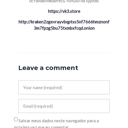
останавливайтесь только на одном.
https://vk3.store
http://kraken2zgevrayvbqptss5nf7666hmznonf
3m7fpzg5bu75txmbxfcqd.onion
Leave a comment
Salvar meus dados neste navegador para a
próxima vez que eu comentar.