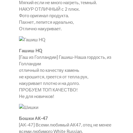
Мягкий если не много нагреть, темный.
НАКУР ОТЛИЧНЫЙ с 2 плюх.
Фото оригинал продукта.
Пахнет, лепится идеально,
Отлично накуривает.
Гашиш HQ
[Гаш из Голландии] Гашиш-Наша гордость, из
Голландии
отличный по качеству камень
не крошится, греется от тепла рук,
накуривает плотно и на долго.
ПРОБУЕМ ТОП КАЧЕСТВО!
Не для новичков!
Бошки АК-47
[AK-47] Всеми любимый АК47, отец не менее
всеми любимого White Russian.