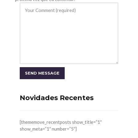
Novidades Recentes
[thememove_recentposts show_title=”1″
show_meta=”1″ number=”5″]