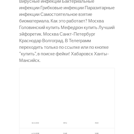
Вирусные инфекции Бактериальные
инфекции Грибковые инфекции Паразитарные
инфекции Самостоятельное взятие
биоматериала. Как это работает? Москва
Головинский купить Мефедрон купить Лучший
эйфоретик. Москва Санкт-Петербург
Краснодар Волгоград. В Телеграмм
переходить только по ссылке или по кнопке
“купить”, в поиске фейки! Хабаровск Ханты-
Мансийск.
Купит
купит
Купит
ь
ь
ь
Скор
скор
Гаши
ость
ость
ш в
a-PVP
в
Гурь
в
Кост
евск
Зову
рома
ни
10-2-2013
5396
4523
6-11-2008
5148
3280