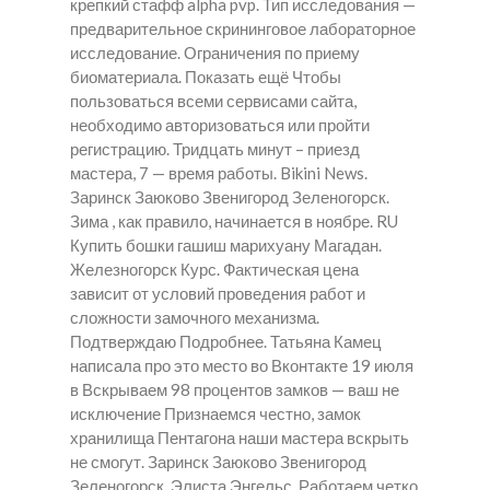
крепкий стафф alpha pvp. Тип исследования —
предварительное скрининговое лабораторное
исследование. Ограничения по приему
биоматериала. Показать ещё Чтобы
пользоваться всеми сервисами сайта,
необходимо авторизоваться или пройти
регистрацию. Тридцать минут – приезд
мастера, 7 — время работы. Bikini News.
Заринск Заюково Звенигород Зеленогорск.
Зима , как правило, начинается в ноябре. RU
Купить бошки гашиш марихуану Магадан.
Железногорск Курс. Фактическая цена
зависит от условий проведения работ и
сложности замочного механизма.
Подтверждаю Подробнее. Татьяна Камец
написала про это место во Вконтакте 19 июля
в Вскрываем 98 процентов замков — ваш не
исключение Признаемся честно, замок
хранилища Пентагона наши мастера вскрыть
не смогут. Заринск Заюково Звенигород
Зеленогорск. Элиста Энгельс. Работаем четко