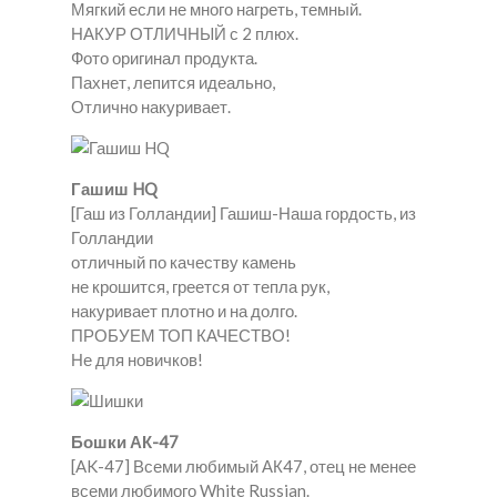
Мягкий если не много нагреть, темный.
НАКУР ОТЛИЧНЫЙ с 2 плюх.
Фото оригинал продукта.
Пахнет, лепится идеально,
Отлично накуривает.
Гашиш HQ
[Гаш из Голландии] Гашиш-Наша гордость, из
Голландии
отличный по качеству камень
не крошится, греется от тепла рук,
накуривает плотно и на долго.
ПРОБУЕМ ТОП КАЧЕСТВО!
Не для новичков!
Бошки АК-47
[AK-47] Всеми любимый АК47, отец не менее
всеми любимого White Russian.