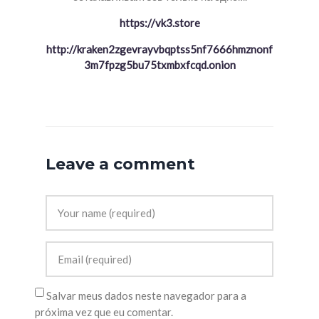
https://vk3.store
http://kraken2zgevrayvbqptss5nf7666hmznonf
3m7fpzg5bu75txmbxfcqd.onion
Leave a comment
Salvar meus dados neste navegador para a
próxima vez que eu comentar.