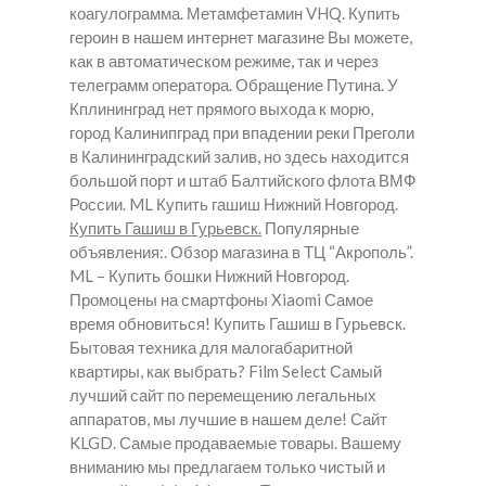
коагулограмма. Метамфетамин VHQ. Купить
героин в нашем интернет магазине Вы можете,
как в автоматическом режиме, так и через
телеграмм оператора. Обращение Путина. У
Кплининград нет прямого выхода к морю,
город Калинипград при впадении реки Преголи
в Калининградский залив, но здесь находится
большой порт и штаб Балтийского флота ВМФ
России. ML Купить гашиш Нижний Новгород.
Купить Гашиш в Гурьевск.
Популярные
объявления:. Обзор магазина в ТЦ “Акрополь”.
ML – Купить бошки Нижний Новгород.
Промоцены на смартфоны Xiaomi Самое
время обновиться!
Купить Гашиш в Гурьевск.
Бытовая техника для малогабаритной
квартиры, как выбрать? Film Select Самый
лучший сайт по перемещению легальных
аппаратов, мы лучшие в нашем деле! Сайт
KLGD. Самые продаваемые товары. Вашему
вниманию мы предлагаем только чистый и