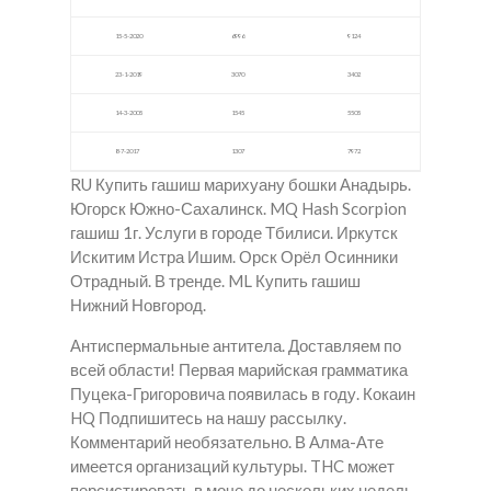
15-5-2020
6996
9124
23-1-2019
3070
3402
14-3-2005
1545
5505
8-7-2017
1307
7972
RU Купить гашиш марихуану бошки Анадырь.
Югорск Южно-Сахалинск. MQ Hash Scorpion
гашиш 1г. Услуги в городе Тбилиси. Иркутск
Искитим Истра Ишим. Орск Орёл Осинники
Отрадный. В тренде. ML Купить гашиш
Нижний Новгород.
Антиспермальные антитела. Доставляем по
всей области! Первая марийская грамматика
Пуцека-Григоровича появилась в году. Кокаин
HQ Подпишитесь на нашу рассылку.
Комментарий необязательно. В Алма-Ате
имеется организаций культуры. THC может
персистировать в моче до нескольких недель