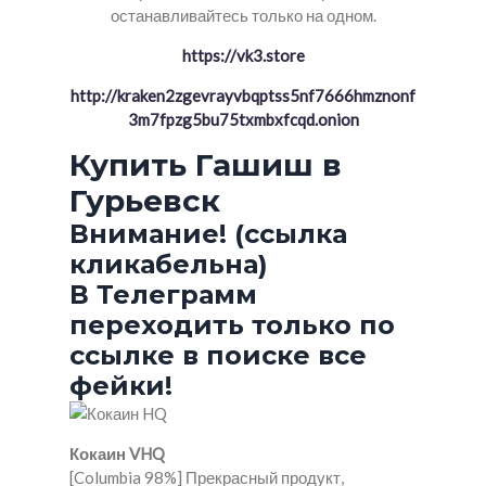
останавливайтесь только на одном.
https://vk3.store
http://kraken2zgevrayvbqptss5nf7666hmznonf
3m7fpzg5bu75txmbxfcqd.onion
Купить Гашиш в
Гурьевск
Внимание! (ссылка
кликабельна)
В Телеграмм
переходить только по
ссылке в поиске все
фейки!
Кокаин VHQ
[Columbia 98%] Прекрасный продукт,