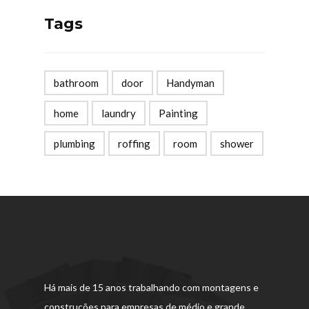
Tags
bathroom
door
Handyman
home
laundry
Painting
plumbing
roffing
room
shower
Há mais de 15 anos trabalhando com montagens e
construções para empresas de médio e grande