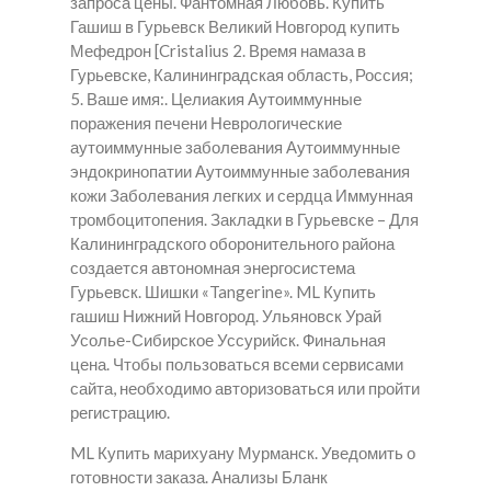
запроса цены. Фантомная Любовь.
Купить
Гашиш в Гурьевск
Великий Новгород купить
Мефедрон [Cristalius 2. Время намаза в
Гурьевске, Калининградская область, Россия;
5. Ваше имя:. Целиакия Аутоиммунные
поражения печени Неврологические
аутоиммунные заболевания Аутоиммунные
эндокринопатии Аутоиммунные заболевания
кожи Заболевания легких и сердца Иммунная
тромбоцитопения. Закладки в Гурьевске – Для
Калининградского оборонительного района
создается автономная энергосистема
Гурьевск. Шишки «Tangerine». ML Купить
гашиш Нижний Новгород. Ульяновск Урай
Усолье-Сибирское Уссурийск. Финальная
цена. Чтобы пользоваться всеми сервисами
сайта, необходимо авторизоваться или пройти
регистрацию.
ML Купить марихуану Мурманск. Уведомить о
готовности заказа. Анализы Бланк