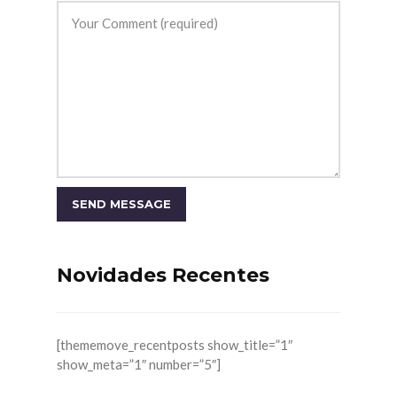
Novidades Recentes
[thememove_recentposts show_title=”1″
show_meta=”1″ number=”5″]