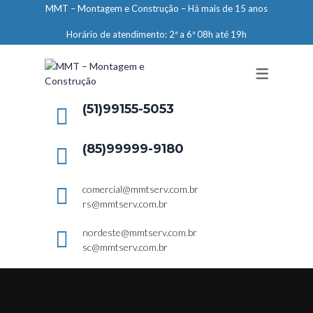
MMT – Montagem e Construção – Há mais de 15 anos
ENGENHARIA
Horário de atendimento: 2ª a 6ª 08h até 19h
LIMPEZA E CONSERVAÇÃO
MANUTENÇÃO PREDIAL
DEMARCAÇÕES
(51)99155-5053
SERVIÇOS EM ALTURA
(85)99999-9180
ELEVADORES – PREPARAÇÃO DE
LOCAIS
comercial@mmtserv.com.br
rs@mmtserv.com.br
nordeste@mmtserv.com.br
sc@mmtserv.com.br