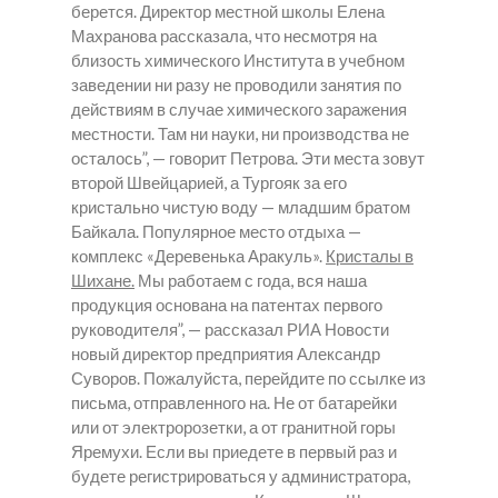
берется. Директор местной школы Елена
Махранова рассказала, что несмотря на
близость химического Института в учебном
заведении ни разу не проводили занятия по
действиям в случае химического заражения
местности. Там ни науки, ни производства не
осталось”, — говорит Петрова. Эти места зовут
второй Швейцарией, а Тургояк за его
кристально чистую воду — младшим братом
Байкала. Популярное место отдыха —
комплекс «Деревенька Аракуль».
Кристалы в
Шихане.
Мы работаем с года, вся наша
продукция основана на патентах первого
руководителя”, — рассказал РИА Новости
новый директор предприятия Александр
Суворов. Пожалуйста, перейдите по ссылке из
письма, отправленного на. Не от батарейки
или от электророзетки, а от гранитной горы
Яремухи. Если вы приедете в первый раз и
будете регистрироваться у администратора,