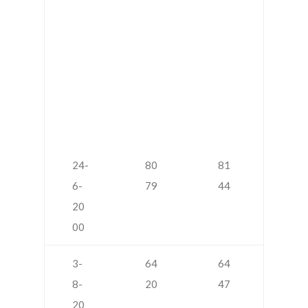
уй
та
е
ск
ми
н в
Са
ма
ре
24-
80
81
6-
79
44
20
00
3-
64
64
8-
20
47
20