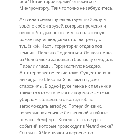
или “Пятой территорией”, относится к
Минпромторгу. Так что точно не заблудитесь.
Активная семья путешествует по Уралу и
зовёт с собой друзей, которые променяли
овощной отдых по отелям на палаточную
романтику, а шведский стол на гречку с
тушёнкой. Часть территории отдана под
кемпинг. Полезно Поделиться. Легкоатлетка
из Челябинска завоевала бронзовую медаль
Паралимпиады. Горе настигло каждого.
Антитеррористические тоже. Существовали
ли когда-то Шиханы-3 не помнят даже
старожилы. В одной руке пенка и спальник а
также то что останется в спортзале – это мы
убираем в багажные отсеки,чтоб не
загромождать автобус. Потеря близких,
неразрывная связь с Литвиновой и тайные
романы Земфиры. Хочешь быть в курсе
событий, которые происходят в Челябинске?
Открытый Чемпионат и первенство