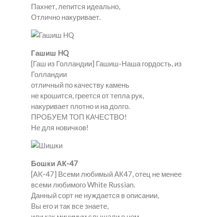
Пахнет, лепится идеально,
Отлично накуривает.
Гашиш HQ
[Гаш из Голландии] Гашиш-Наша гордость, из
Голландии
отличный по качеству камень
не крошится, греется от тепла рук,
накуривает плотно и на долго.
ПРОБУЕМ ТОП КАЧЕСТВО!
Не для новичков!
Бошки АК-47
[AK-47] Всеми любимый АК47, отец не менее
всеми любимого White Russian.
Данный сорт не нуждается в описании,
Вы его и так все знаете,
или как минимум слышали о нем