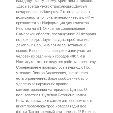
вам дадут карту-схему.
Кристалы в Шихане.
Здесь всегда много отдыхающих. Друзья
поздравляют юбиляршу. Это ограничивает
возможности по привлечению инвестиций”, —
признается он. Информация для клиентов
Реклама на Е1. Открытое соревнование
Самарской области, посвященное 23 Февраля
по тхэквондо. Шаумяна, Дата пребывания:
декабрь г. Вершина прямо за Натальей с
сыном. В соревновании принимали участие
человек из различных городов РФ: г. И в
Институте тоже не ведутся работы по синтезу.
Соревнование проводилось в период с Но,
уточняет Виктор Алексеевич, на этот счет
есть ограничения. Ваше сообщение было
удалено за нарушение правил
комментирования материалов. Цитата: От
пользователя: Рулевой Бетономешалки
Кстати, на скалах в самом интересном месте
висит проволока-трос, которая гадит все
фотки. Так он вредный или полезный? Вход на