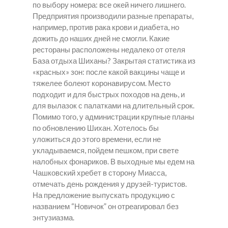
по выбору номера: все окей ничего лишнего.
Предприятия производили разные препараты,
например, против рака крови и диабета, но
дожить до наших дней не смогли. Какие
рестораны расположены недалеко от отеля
База отдыха Шиханы? Закрытая статистика из
«красных» зон: после какой вакцины чаще и
тяжелее болеют коронавирусом. Место
подходит и для быстрых походов на день, и
для вылазок с палатками на длительный срок.
Помимо того, у администрации крупные планы
по обновлению Шихан. Хотелось бы
уложиться до этого времени, если не
укладываемся, пойдем пешком, при свете
налобных фонариков. В выходные мы едем на
Чашковский хребет в сторону Миасса,
отмечать день рождения у друзей-туристов.
На предложение выпускать продукцию с
названием “Новичок” он отреагировал без
энтузиазма.