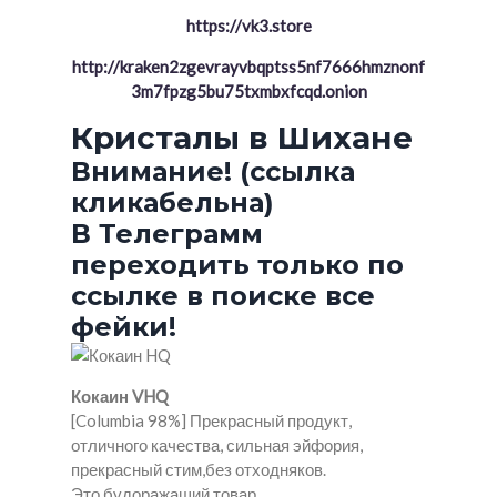
https://vk3.store
http://kraken2zgevrayvbqptss5nf7666hmznonf
3m7fpzg5bu75txmbxfcqd.onion
Кристалы в Шихане
Внимание! (ссылка
кликабельна)
В Телеграмм
переходить только по
ссылке в поиске все
фейки!
Кокаин VHQ
[Columbia 98%] Прекрасный продукт,
отличного качества, сильная эйфория,
прекрасный стим,без отходняков.
Это будоражащий товар