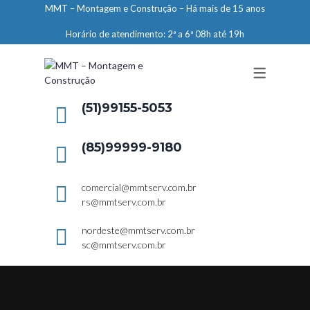
MMT – Montagem e Construção – Há mais de 15 anos
ENGENHARIA
Horário de atendimento: 2ª a 6ª 08h até 19h
LIMPEZA E CONSERVAÇÃO
MANUTENÇÃO PREDIAL
DEMARCAÇÕES
(51)99155-5053
SERVIÇOS EM ALTURA
(85)99999-9180
ELEVADORES – PREPARAÇÃO DE
LOCAIS
comercial@mmtserv.com.br
rs@mmtserv.com.br
nordeste@mmtserv.com.br
sc@mmtserv.com.br