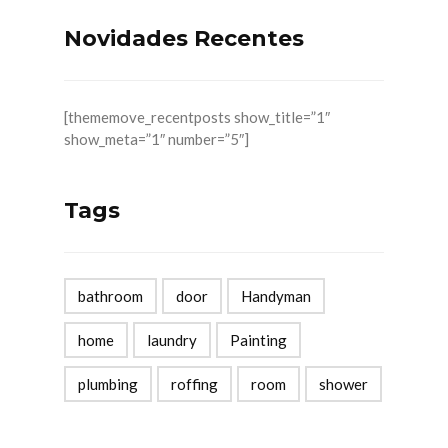
Novidades Recentes
[thememove_recentposts show_title=”1″
show_meta=”1″ number=”5″]
Tags
bathroom
door
Handyman
home
laundry
Painting
plumbing
roffing
room
shower