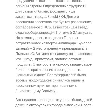
продукцию во все сельскохозяйственные
регионы страны. Определенные трудности
для развития бизнеса создает лишь
закрытость города. Suzuki SX4. Для его
посещения россиянам требуется разрешение,
согласованное с ФСБ, а иностранцам въезд
сюда вообще запрещён. По теме 5 27 августа ,
На ремонт дороги в нацпарк «Таганай»
потратят более четверти миллиарда. Букалов
Евгений — 2 место тренер — преподаватель
Пыльнев С. Возможно к нашему возвращению
что-нибудь приготовит, главное оставить
продукты. Экватор лета на носу, а ваше самое
большое приключение на сегодня — это
шашлыки на даче? Всего территорий было
восемь, но до года они считались единым
населенным пунктом, приписанным к
близлежащему Вольску.
Вот недавно полноценные учения были, детей
даже на автобусах из города вывозили. Совет