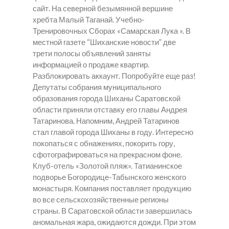
сайт. На северной безымянной вершине
хребта Малый Таганай. Учебно-
Тренировочных Сборах «Самарская Лука ». В
местной газете “Шиханские новости” две
трети полосы объявлений заняты
информацией о продаже квартир.
Разблокировать аккаунт. Попробуйте еще раз!
Депутаты собрания муниципального
образования города Шиханы Саратовской
области приняли отставку его главы Андрея
Татаринова. Напомним, Андрей Татаринов
стал главой города Шиханы в году. Интересно
покопаться с обнажениях, покорить гору,
сфотографироваться на прекрасном фоне.
Клуб-отель «Золотой пляж». Татианинское
подворье Богородице-Табынского женского
монастыря. Компания поставляет продукцию
во все сельскохозяйственные регионы
страны. В Саратовской области завершилась
аномальная жара, ожидаются дожди. При этом