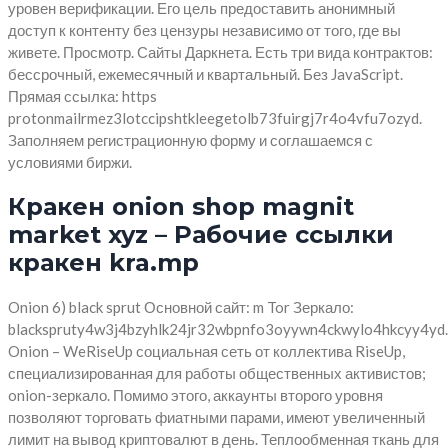
уровен верификации. Его цель предоставить анонимный
доступ к контенту без цензуры независимо от того, где вы
живете. Просмотр. Сайты Даркнета. Есть три вида контрактов:
бессрочный, ежемесячный и квартальный. Без JavaScript.
Прямая ссылка: https
protonmailrmez3lotccipshtkleegetolb73fuirgj7r4o4vfu7ozyd.
Заполняем регистрационную форму и соглашаемся с
условиями биржи.
Кракен onion shop magnit
market xyz – Рабочие ссылки
кракен kra.mp
Onion 6) black sprut Основной сайт: m Tor Зеркало:
blackspruty4w3j4bzyhlk24jr32wbpnfo3oyywn4ckwylo4hkcyy4yd.
Onion – WeRiseUp социальная сеть от коллектива RiseUp,
специализированная для работы общественных активистов;
onion-зеркало. Помимо этого, аккаунты второго уровня
позволяют торговать фиатными парами, имеют увеличенный
лимит на вывод криптовалют в день. Теплообменная ткань для