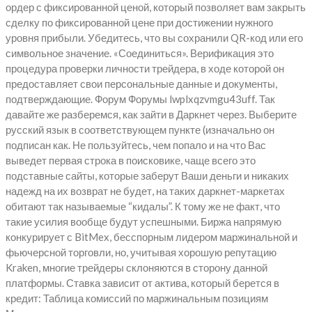
ордер с фиксированной ценой, который позволяет вам закрыть
сделку по фиксированной цене при достижении нужного
уровня прибыли. Убедитесь, что вы сохранили QR-код или его
символьное значение. «Соединиться». Верификация это
процедура проверки личности трейдера, в ходе которой он
предоставляет свои персональные данные и документы,
подтверждающие. Форум Форумы lwplxqzvmgu43uff. Так
давайте же разберемся, как зайти в Даркнет через. Выберите
русский язык в соответствующем пункте (изначально он
подписан как. Не пользуйтесь, чем попало и на что Вас
выведет первая строка в поисковике, чаще всего это
подставные сайты, которые заберут Ваши деньги и никаких
надежд на их возврат не будет, на таких даркнет-маркетах
обитают так называемые “кидалы”. К тому же не факт, что
такие усилия вообще будут успешными. Биржа напрямую
конкурирует с BitMex, бесспорным лидером маржинальной и
фьючерсной торговли, но, учитывая хорошую репутацию
Kraken, многие трейдеры склоняются в сторону данной
платформы. Ставка зависит от актива, который берется в
кредит: Таблица комиссий по маржинальным позициям