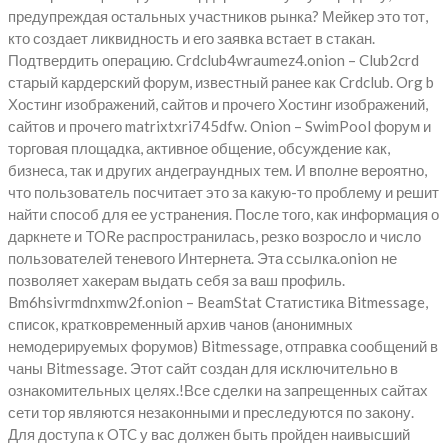
предупреждая остальных участников рынка? Мейкер это тот,
кто создает ликвидность и его заявка встает в стакан.
Подтвердить операцию. Crdclub4wraumez4.onion – Club2crd
старый кардерский форум, известный ранее как Crdclub. Org b
Хостинг изображений, сайтов и прочего Хостинг изображений,
сайтов и прочего matrixtxri745dfw. Onion – SwimPool форум и
торговая площадка, активное общение, обсуждение как,
бизнеса, так и других андеграундных тем. И вполне вероятно,
что пользователь посчитает это за какую-то проблему и решит
найти способ для ее устранения. После того, как информация о
даркнете и TORе распространилась, резко возросло и число
пользователей теневого Интернета. Эта ссылка.onion не
позволяет хакерам выдать себя за ваш профиль.
Bm6hsivrmdnxmw2f.onion – BeamStat Статистика Bitmessage,
список, кратковременный архив чанов (анонимных
немодерируемых форумов) Bitmessage, отправка сообщений в
чаны Bitmessage. Этот сайт создан для исключительно в
ознакомительных целях.!Все сделки на запрещенных сайтах
сети тор являются незаконными и преследуются по закону.
Для доступа к OTC у вас должен быть пройден наивысший