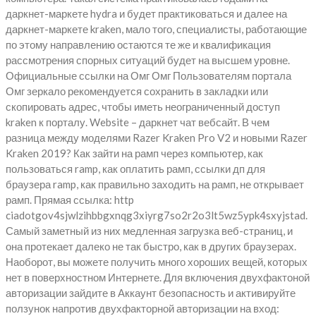
даркнет-маркете hydra и будет практиковаться и далее на
даркнет-маркете kraken, мало того, специалисты, работающие
по этому направлению остаются те же и квалификация
рассмотрения спорных ситуаций будет на высшем уровне.
Официальные ссылки на Омг Омг Пользователям портала
Омг зеркало рекомендуется сохранить в закладки или
скопировать адрес, чтобы иметь неограниченный доступ
kraken к порталу. Website – даркнет чат вебсайт. В чем
разница между моделями Razer Kraken Pro V2 и новыми Razer
Kraken 2019? Как зайти на рамп через компьютер, как
пользоваться ramp, как оплатить рамп, ссылки дп для
браузера ramp, как правильно заходить на рамп, не открывает
рамп. Прямая ссылка: http
ciadotgov4sjwlzihbbgxnqg3xiyrg7so2r2o3lt5wz5ypk4sxyjstad.
Самый заметный из них медленная загрузка веб-страниц, и
она протекает далеко не так быстро, как в других браузерах.
Наоборот, вы можете получить много хороших вещей, которых
нет в поверхностном Интернете. Для включения двухфактоной
авторизации зайдите в Аккаунт безопасность и активируйте
ползунок напротив двухфакторной авторизации на вход: