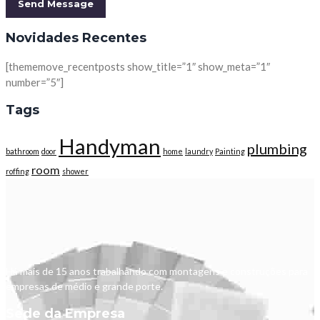
Novidades Recentes
[thememove_recentposts show_title=”1″ show_meta=”1″
number=”5″]
Tags
Handyman
plumbing
bathroom
door
home
laundry
Painting
room
roffing
shower
Há mais de 15 anos trabalhando com montagens e construções para
empresas de médio e grande porte.
Sede da Empresa