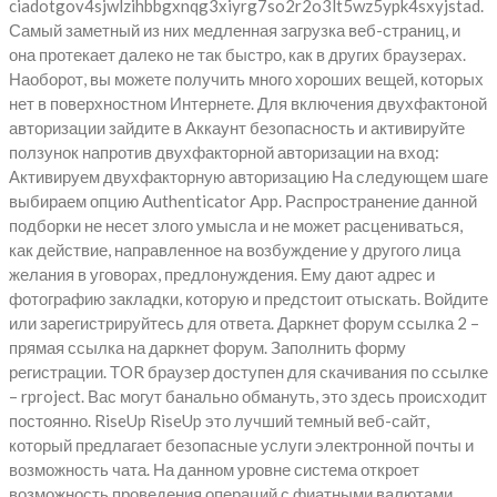
ciadotgov4sjwlzihbbgxnqg3xiyrg7so2r2o3lt5wz5ypk4sxyjstad.
Самый заметный из них медленная загрузка веб-страниц, и
она протекает далеко не так быстро, как в других браузерах.
Наоборот, вы можете получить много хороших вещей, которых
нет в поверхностном Интернете. Для включения двухфактоной
авторизации зайдите в Аккаунт безопасность и активируйте
ползунок напротив двухфакторной авторизации на вход:
Активируем двухфакторную авторизацию На следующем шаге
выбираем опцию Authenticator App. Распространение данной
подборки не несет злого умысла и не может расцениваться,
как действие, направленное на возбуждение у другого лица
желания в уговорах, предлонуждения. Ему дают адрес и
фотографию закладки, которую и предстоит отыскать. Войдите
или зарегистрируйтесь для ответа. Даркнет форум ссылка 2 –
прямая ссылка на даркнет форум. Заполнить форму
регистрации. ТOR браузер доступен для скачивания по ссылке
– rproject. Вас могут банально обмануть, это здесь происходит
постоянно. RiseUp RiseUp это лучший темный веб-сайт,
который предлагает безопасные услуги электронной почты и
возможность чата. На данном уровне система откроет
возможность проведения операций с фиатными валютами.