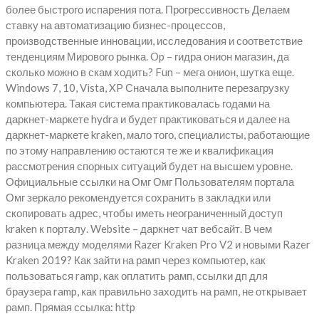
более быстрого испарения пота. Прогрессивность Делаем
ставку на автоматизацию бизнес-процессов,
производственные инновации, исследования и соответствие
тенденциям Мирового рынка. Op – гидра онион магазин, да
сколько можно в скам ходить? Fun – мега онион, шутка еще.
Windows 7, 10, Vista, XP Сначала выполните перезагрузку
компьютера. Такая система практиковалась годами на
даркнет-маркете hydra и будет практиковаться и далее на
даркнет-маркете kraken, мало того, специалисты, работающие
по этому направлению остаются те же и квалификация
рассмотрения спорных ситуаций будет на высшем уровне.
Официальные ссылки на Омг Омг Пользователям портала
Омг зеркало рекомендуется сохранить в закладки или
скопировать адрес, чтобы иметь неограниченный доступ
kraken к порталу. Website – даркнет чат вебсайт. В чем
разница между моделями Razer Kraken Pro V2 и новыми Razer
Kraken 2019? Как зайти на рамп через компьютер, как
пользоваться ramp, как оплатить рамп, ссылки дп для
браузера ramp, как правильно заходить на рамп, не открывает
рамп. Прямая ссылка: http