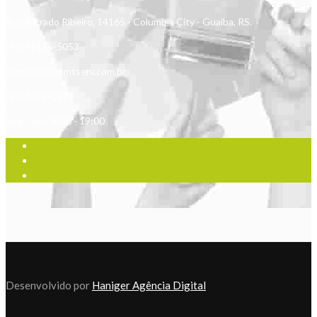
Rua Barrado Ribeiro, 14165 - Columbia City - Guaíba, RS.
(51) 99155-5053
comercial@mmtserv.com.br
(51) 3392-0274
Seg - Sex: 8:00 - 19:00
Desenvolvido por
Haniger Agência Digital