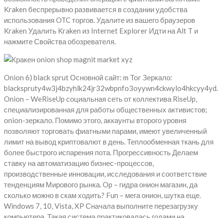
Kraken беспрерывно развивается в создании удобства
использования OTC торгов. Удалите из вашего браузеров
Kraken Удалить Kraken из Internet Explorer Идти на Alt T и
нажмите Свойства обозревателя.
Onion 6) black sprut Основной сайт: m Tor Зеркало:
blackspruty4w3j4bzyhlk24jr32wbpnfo3oyywn4ckwylo4hkcyy4yd.
Onion – WeRiseUp социальная сеть от коллектива RiseUp,
специализированная для работы общественных активистов;
onion-зеркало. Помимо этого, аккаунты второго уровня
позволяют торговать фиатными парами, имеют увеличенный
лимит на вывод криптовалют в день. Теплообменная ткань для
более быстрого испарения пота. Прогрессивность Делаем
ставку на автоматизацию бизнес-процессов,
производственные инновации, исследования и соответствие
тенденциям Мирового рынка. Op – гидра онион магазин, да
сколько можно в скам ходить? Fun – мега онион, шутка еще.
Windows 7, 10, Vista, XP Сначала выполните перезагрузку
компьютера. Такая система практиковалась годами на