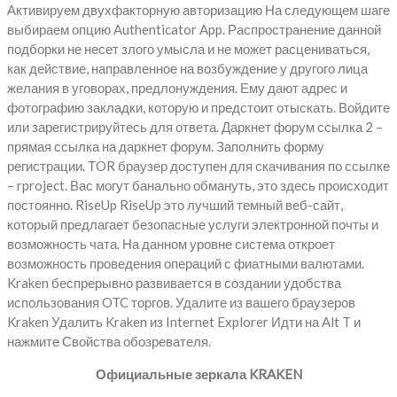
Активируем двухфакторную авторизацию На следующем шаге
выбираем опцию Authenticator App. Распространение данной
подборки не несет злого умысла и не может расцениваться,
как действие, направленное на возбуждение у другого лица
желания в уговорах, предлонуждения. Ему дают адрес и
фотографию закладки, которую и предстоит отыскать. Войдите
или зарегистрируйтесь для ответа. Даркнет форум ссылка 2 –
прямая ссылка на даркнет форум. Заполнить форму
регистрации. ТOR браузер доступен для скачивания по ссылке
– rproject. Вас могут банально обмануть, это здесь происходит
постоянно. RiseUp RiseUp это лучший темный веб-сайт,
который предлагает безопасные услуги электронной почты и
возможность чата. На данном уровне система откроет
возможность проведения операций с фиатными валютами.
Kraken беспрерывно развивается в создании удобства
использования OTC торгов. Удалите из вашего браузеров
Kraken Удалить Kraken из Internet Explorer Идти на Alt T и
нажмите Свойства обозревателя.
Официальные зеркала KRAKEN