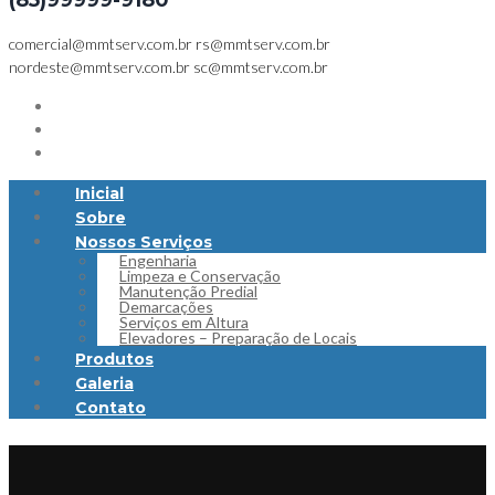
(85)99999-9180
comercial@mmtserv.com.br
rs@mmtserv.com.br
nordeste@mmtserv.com.br
sc@mmtserv.com.br
Inicial
Sobre
Nossos Serviços
Engenharia
Limpeza e Conservação
Manutenção Predial
Demarcações
Serviços em Altura
Elevadores – Preparação de Locais
Produtos
Galeria
Contato