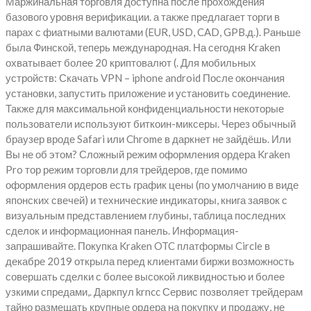
Маржинальная торговля доступна после прохождения
базового уровня верификации. а также предлагает торги в
парах с фиатными валютами (EUR, USD, CAD, GPB.д.). Раньше
была Финской, теперь международная. На сегодня Kraken
охватывает более 20 криптовалют (. Для мобильных
устройств: Скачать VPN – iphone android После окончания
установки, запустить приложение и установить соединение.
Также для максимальной конфиденциальности некоторые
пользователи используют биткоин-миксеры. Через обычный
браузер вроде Safari или Chrome в даркнет не зайдёшь. Или
Вы не об этом? Сложный режим оформления ордера Kraken
Pro тор режим торговли для трейдеров, где помимо
оформления ордеров есть график цены (по умолчанию в виде
японских свечей) и технические индикаторы, книга заявок с
визуальным представлением глубины, таблица последних
сделок и информационная панель. Информация-
запрашивайте. Покупка Kraken OTC платформы Circle в
декабре 2019 открыла перед клиентами биржи возможность
совершать сделки с более высокой ликвидностью и более
узкими спредами,. Даркпул krncc Сервис позволяет трейдерам
тайно размещать крупные ордера на покупку и продажу, не