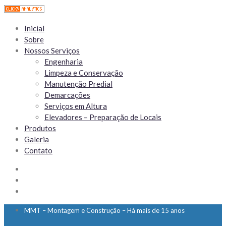
Inicial
Sobre
Nossos Serviços
Engenharia
Limpeza e Conservação
Manutenção Predial
Demarcações
Serviços em Altura
Elevadores – Preparação de Locais
Produtos
Galeria
Contato
MMT – Montagem e Construção – Há mais de 15 anos