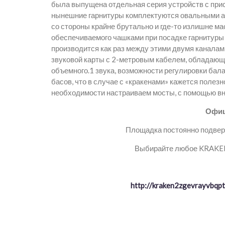
была выпущена отдельная серия устройств с прис
нынешние гарнитуры комплектуются овальными а
со стороны крайне брутально и где-то излишне ма
обеспечиваемого чашками при посадке гарнитуры 
производится как раз между этими двумя канала
звуковой карты с 2-метровым кабелем, обладаю
объемного.1 звука, возможности регулировки бала
басов, что в случае с «кракенами» кажется полез
необходимости настраиваем мосты, с помощью вн
Офиц
Площадка постоянно подверг
Выбирайте любое KRAKEN 
http://kraken2zgevrayvbq