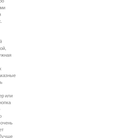
ро
ыми
и
.
й
ой,
ужная
х
аказные
ть
ер или
нопка
е
о
 очень
ет
 Лучше