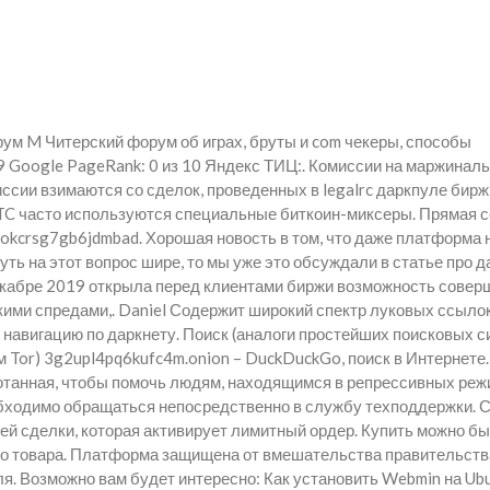
орум M Читерский форум об играх, бруты и com чекеры, способы
69 Google PageRank: 0 из 10 Яндекс ТИЦ:. Комиссии на маржинал
ссии взимаются со сделок, проведенных в legalrc даркпуле бирж
TC часто используются специальные биткоин-миксеры. Прямая 
okcrsg7gb6jdmbad. Хорошая новость в том, что даже платформа 
уть на этот вопрос шире, то мы уже это обсуждали в статье про д
декабре 2019 открыла перед клиентами биржи возможность совер
кими спредами,. Daniel Содержит широкий спектр луковых ссылок
навигацию по даркнету. Поиск (аналоги простейших поисковых с
м Tor) 3g2upl4pq6kufc4m.onion – DuckDuckGo, поиск в Интернете.
ботанная, чтобы помочь людям, находящимся в репрессивных реж
обходимо обращаться непосредственно в службу техподдержки. 
й сделки, которая активирует лимитный ордер. Купить можно бы
го товара. Платформа защищена от вмешательства правительств
я. Возможно вам будет интересно: Как установить Webmin на Ubu