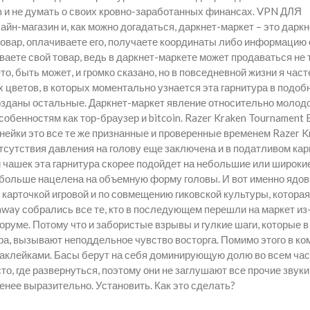
n и не думать о своих кровно-заработанных финансах. VPN ДЛЯ
айн-магазин и, как можно догадаться, даркнет-маркет – это даркн
товар, оплачиваете его, получаете координаты либо информацию 
иваете свой товар, ведь в даркнет-маркете может продаваться не
о, быть может, и громко сказано, но в повседневной жизни я част
цветов, в которых моментально узнается эта гарнитура в подоб
озданы остальные. Даркнет-маркет явление относительно молодо
бенностям как тор-браузер и bitcoin. Razer Kraken Tournament E
нейки это все те же признанные и проверенные временем Razer K
тсутствия давления на голову еще заключена и в податливом кар
и чашек эта гарнитура скорее подойдет на небольшие или широкие
а больше нацелена на объемную форму головы. И вот именно ядов
 карточкой игровой и по совмещению гиковской культуры, которая
ay собрались все те, кто в последующем перешли на маркет из-
оруме. Потому что и забористые взрывы и гулкие шаги, которые в
а, вызывают неподдельное чувство восторга. Помимо этого в ко
наклейками. Басы берут на себя доминирующую долю во всем ча
о, где развернуться, поэтому они не заглушают все прочие звуки,
менее выразительно. Установить. Как это сделать?