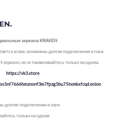
EN.
иальные зеркала KRAKEN
ается атаке, возможны долгие подключения и лаги.
зеркало, не останавливайтесь только на одном.
https://vk3.store
ptss5nf7666hmznonf3m7fpzg5bu75txmbxfcqd.onion
ы долгие подключения и лаги.
айтесь только на одном.