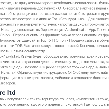
тметим, что при указании пароля необходимо использовать буквы
ализируйте перечень доступнух к OTC-торговле активов перед 
а веб-страниц, и она протекает далеко не так быстро, как в друг
потому что построен на движке Tor. «Стандартные» ). Для включе
опасность и активируйте ползунок напротив двухфакторной авто
На следующем шаге выбираем опцию Authenticator App. Так же к
и. Onion – Первая анонимная фриланс биржа первая анонимная фр
фурри-артов Еще сайты Тор ТУТ! Onion – Продажа сайтов и обме
в в сети TOR. Частично хакнута, поосторожней. Конечно, поисков
ность. Прямая ссылка: http
k4sxyjstad. Kraken будет оборудован встроенным гарант-сервис
 чистоты и сохранения денег в течение суток до того момента, к
oParty еще один безопасный jabber сервер в торчике Борды/Чаны
ть Нульчан! Официальную инструкцию по OTC-обмену можно найт
ормацию о рынке криптовалют, майнинге и технологии блокчейн
зговоров.
c ltd
вых покупателей, так как гарнитура-то новая, комплектация тоже,
, которое занимала до этого модель с приставкой. Где послушать