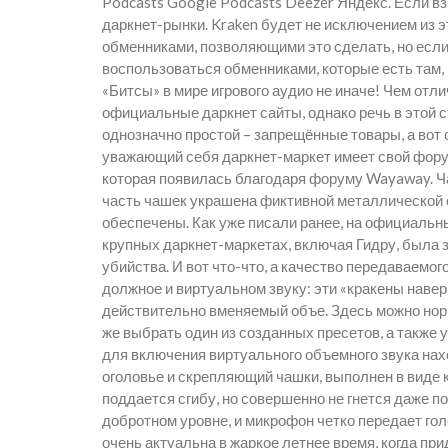
Podcasts Google Podcasts Deezer Яндекс. Если взг
даркнет-рынки. Kraken будет не исключением из 
обменниками, позволяющими это сделать, но если
воспользоваться обменниками, которые есть там, 
«Битсы» в мире игрового аудио не иначе! Чем отл
официальные даркнет сайты, однако речь в этой с
однозначно простой – запрещённые товары, а вот о
уважающий себя даркнет-маркет имеет свой форум,
которая появилась благодаря форуму Wayaway. Ч
часть чашек украшена фиктивной металлической 
обеспечены. Как уже писали ранее, на официальны
крупных даркнет-маркетах, включая Гидру, была 
убийства. И вот что-что, а качество передаваемог
должное и виртуальном звуку: эти «кракены навер
действительно вменяемый объе. Здесь можно норм
же выбрать один из созданных пресетов, а также 
для включения виртуального объемного звука нахо
оголовье и скрепляющий чашки, выполнен в виде
поддается сгибу, но совершенно не гнется даже 
добротном уровне, и микрофон четко передает го
очень актуальна в жаркое летнее время, когда при