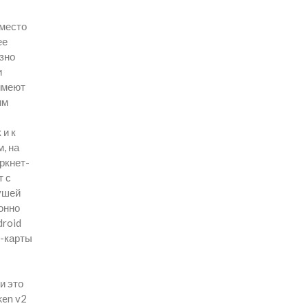
вместо
ее
езно
и
имеют
им
 и к
, на
ркнет-
т с
 ушей
онно
droid
м-карты
и это
ken v2