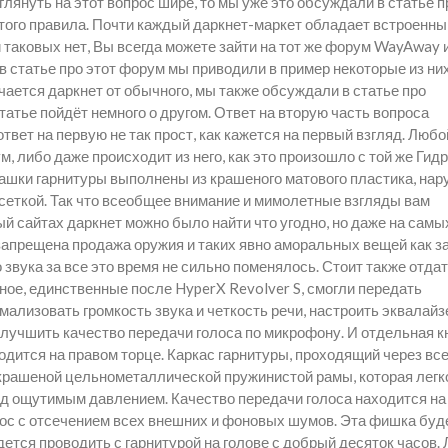
лянуть на этот вопрос шире, то мы уже это обсуждали в статье п
этого правила. Почти каждый даркнет-маркет обладает встроенн
 таковых нет, Вы всегда можете зайти на тот же форум WayAway 
в статье про этот форум мы приводили в пример некоторые из них
ичается даркнет от обычного, мы также обсуждали в статье про
татье пойдёт немного о другом. Ответ на вторую часть вопроса
твет на первую не так прост, как кажется на первый взгляд. Любо
 либо даже происходит из него, как это произошло с той же Гидр
ашки гарнитуры выполнены из крашеного матового пластика, нар
сеткой. Так что всеобщее внимание и мимолетные взгляды вам
й сайтах даркнет можно было найти что угодно, но даже на самы
запрещена продажа оружия и таких явно аморальных вещей как з
о звука за все это время не сильно поменялось. Стоит также отда
ное, единственные после HyperX Revolver S, смогли передать
ализовать громкость звука и четкость речи, настроить эквалайз
улучшить качество передачи голоса по микрофону. И отдельная к
дится на правом торце. Каркас гарнитуры, проходящий через вс
 крашеной цельнометаллической пружинистой рамы, которая легк
под ощутимым давлением. Качество передачи голоса находится на
лос с отсечением всех внешних и фоновых шумов. Эта фишка буд
дется проводить с гарнитурой на голове с добрый десяток часов.