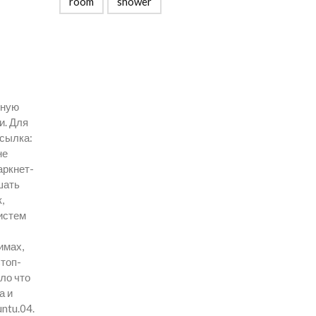
room
shower
ьную
и. Для
ссылка:
не
аркнет-
шать
,
истем
имах,
Стоп-
ло что
а и
ntu.04.