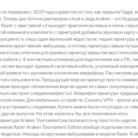
е перерыва с 2019 года и даже после того, как закрыли Гидру, 
 Теперь достаточно разговоров о hydra, ведь kraken – это будущ
у Razer с приставкой v2 выходят практически новые и очень серь
той новинкой в комплекте с гарнитурой добавили звуковую карту 
трукции есть лишь один маленький недостаток: чашки гарнитуры 
 компенсируют мягкие амбушюры, и потому гарнитура самым лучш
ана в классическом для игровых гарнитур закрытом акустическом
кабеля с 4-контактным штекером для подключения как к ПК, так
: из нее выходит ядерный салатовый кабель, усиленный кевларом
кой громкости с рычажком отключения микрофона. Рассмотрим да
стого пользователя. Предыдущие версии гарнитур просто снимаю
нником приходит обновленная версия одних из самых популярных
ельно настроит соединение(мосты). Микрофон гарнитуры традици
роткой ножки. Для мобильных устройств: Скачать VPN – iphone an
 и установить соединение. Купить можно было что угодно, от си
другие выпуски. На этом, казалось бы, все позитивные ноты
 гарнитура Kraken Tournament располагается ну просто по-царски
иков Razer Kraken Tournament Edition вообще отдельная песня, 
й моделью. Некогда за круглыми амбушюрами в модели Razer Kra