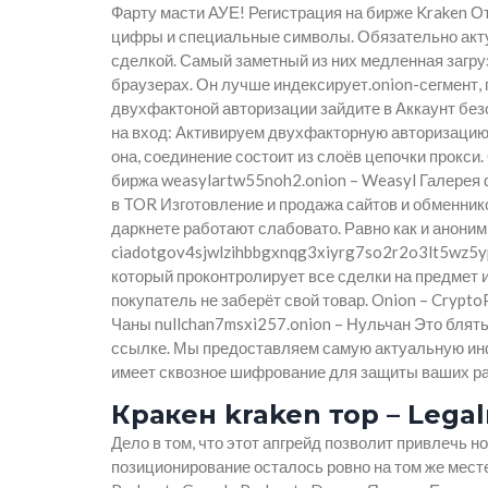
Фарту масти АУЕ! Регистрация на бирже Kraken О
цифры и специальные символы. Обязательно акту
сделкой. Самый заметный из них медленная загрузк
браузерах. Он лучше индексирует.onion-сегмент, 
двухфактоной авторизации зайдите в Аккаунт без
на вход: Активируем двухфакторную авторизацию 
она, соединение состоит из слоёв цепочки прокс
биржа weasylartw55noh2.onion – Weasyl Галерея 
в TOR Изготовление и продажа сайтов и обменнико
даркнете работают слабовато. Равно как и аноним
ciadotgov4sjwlzihbbgxnqg3xiyrg7so2r2o3lt5wz5yp
который проконтролирует все сделки на предмет их
покупатель не заберёт свой товар. Onion – Crypt
Чаны nullchan7msxi257.onion – Нульчан Это бля
ссылке. Мы предоставляем самую актуальную инф
имеет сквозное шифрование для защиты ваших ра
Кракен kraken тор – Legalr
Дело в том, что этот апгрейд позволит привлечь но
позиционирование осталось ровно на том же месте