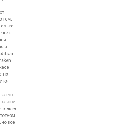
ет
о том,
 только
енько
ной
е и
dition
raken
касе
, но
ито-
за его
 равной
мплекте
стотном
 но все