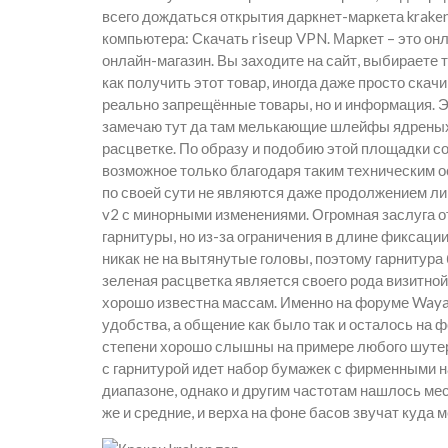
всего дождаться открытия даркнет-маркета krake
компьютера: Скачать riseup VPN. Маркет – это онл
онлайн-магазин. Вы заходите на сайт, выбираете 
как получить этот товар, иногда даже просто скач
реально запрещённые товары, но и информация. Эт
замечаю тут да там мелькающие шлейфы ядреных 
расцветке. По образу и подобию этой площадки с
возможное только благодаря таким техническим осо
по своей сути не являются даже продолжением ли
v2 с минорными изменениями. Огромная заслуга о
гарнитуры, но из-за ограничения в длине фиксаци
никак не на вытянутые головы, поэтому гарнитур
зеленая расцветка является своего рода визитной
хорошо известна массам. Именно на форуме Wayaw
удобства, а общение как было так и осталось на ф
степени хорошо слышны на примере любого шутер
с гарнитурой идет набор бумажек с фирменными 
диапазоне, однако и другим частотам нашлось мест
же и средние, и верха на фоне басов звучат куда 