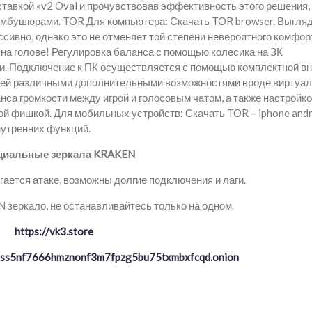
тавкой «v2 Oval и прочувствовав эффективность этого решения,
мбушюрами. TOR Для компьютера: Скачать TOR browser. Выгляд
ссивно, однако это не отменяет той степени невероятного комфор
на голове! Регулировка баланса с помощью колесика на ЗК
ми. Подключение к ПК осуществляется с помощью комплектной в
щей различными дополнительными возможностями вроде виртуал
нса громкости между игрой и голосовым чатом, а также настройк
ной фишкой. Для мобильных устройств: Скачать TOR – iphone and
утренних функций.
иальные зеркала KRAKEN
ается атаке, возможны долгие подключения и лаги.
зеркало, не останавливайтесь только на одном.
https://vk3.store
ptss5nf7666hmznonf3m7fpzg5bu75txmbxfcqd.onion