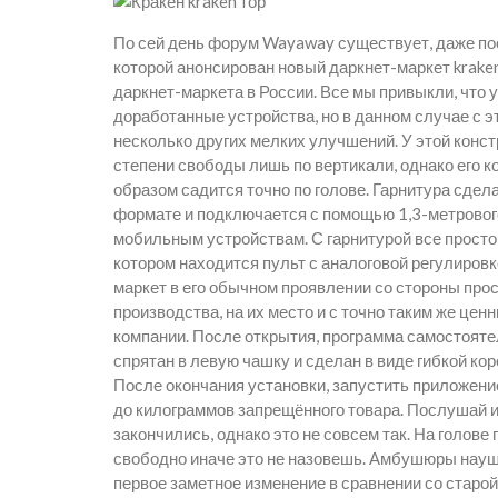
По сей день форум Wayaway существует, даже посл
которой анонсирован новый даркнет-маркет kraken.
даркнет-маркета в России. Все мы привыкли, что 
доработанные устройства, но в данном случае с э
несколько других мелких улучшений. У этой конс
степени свободы лишь по вертикали, однако его
образом садится точно по голове. Гарнитура сдел
формате и подключается с помощью 1,3-метрового 
мобильным устройствам. С гарнитурой все просто
котором находится пульт с аналоговой регулиров
маркет в его обычном проявлении со стороны про
производства, на их место и с точно таким же це
компании. После открытия, программа самостоят
спрятан в левую чашку и сделан в виде гибкой ко
После окончания установки, запустить приложение
до килограммов запрещённого товара. Послушай и 
закончились, однако это не совсем так. На голове
свободно иначе это не назовешь. Амбушюры наушн
первое заметное изменение в сравнении со старо