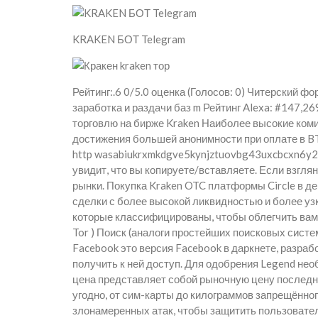
KRAKEN БОТ Telegram
Рейтинг:.6 0/5.0 оценка (Голосов: 0) Читерский ф
заработка и раздачи баз m Рейтинг Alexa: #147,2
торговлю на бирже Kraken Наиболее высокие коми
достижения большей анонимности при оплате в B
http wasabiukrxmkdgve5kynjztuovbg43uxcbcxn6y2
увидит, что вы копируете/вставляете. Если взглян
рынки. Покупка Kraken OTC платформы Circle в 
сделки с более высокой ликвидностью и более уз
которые классифицированы, чтобы облегчить вам 
Tor ) Поиск (аналоги простейших поисковых систе
Facebook это версия Facebook в даркнете, разра
получить к ней доступ. Для одобрения Legend не
цена представляет собой рыночную цену последне
угодно, от сим-карты до килограммов запрещённо
злонамеренных атак, чтобы защитить пользовател