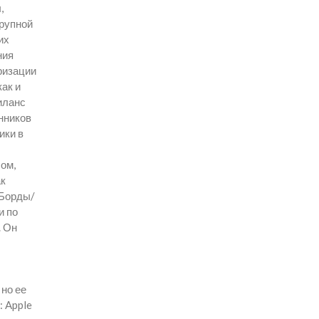
,
крупной
их
ния
ризации
ак и
иланс
нников
ики в
ом,
ак
 Борды/
и по
. Он
 но ее
: Apple