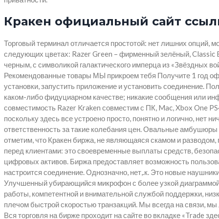
Кракен официальный сайт ссылк
Торговый терминал отличается простотой: нет лишних опций, м
следующих цветах: Razer Green – фирменный зелёный, Classic Bl
черным, с символикой галактического имперца из «Звёздных вой
Рекомендованные товары МЫ прикроем тебя Получите 1 год офи
установки, запустить приложение и установить соединение. Поль
каком-либо фидуциарном качестве; никакие сообщения или ин
совместимость Razer Kraken совместим с ПК, Mac, Xbox One PS
поскольку здесь все устроено просто, понятно и логично, нет н
ответственность за такие колебания цен. Овальные амбушюры с
отметим, что Кракен биржа, не являющаяся скамом и разводом,
перед клиентами: это своевременные выплаты средств, безопа
цифровых активов. Биржа предоставляет возможность пользова
настроится соединение. Однозначно, нет,.к. Это новые наушни
Улучшенный убирающийся микрофон с более узкой диаграммой 
работы, компетентной и внимательной службой поддержки, низ
плечом быстрой скоростью транзакций. Мы всегда на связи, мы 
Вся торговля на бирже проходит на сайте во вкладке «Trade з