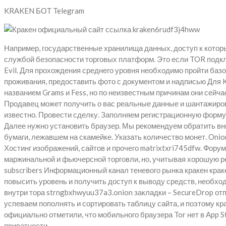
KRAKEN БОТ Telegram
Например, государственные хранилища данных, доступ к котор
службой безопасности торговых платформ. Это если TOR подклю
Evil. Для прохождения среднего уровня необходимо пройти баз
проживания, предоставить фото с документом и надписью Для Kr
названием Grams и Fess, но по неизвестным причинам они сей
Продавец может получить о вас реальные данные и шантажирова
известно. Провести сделку. Заполняем регистрационную форму 
Далее нужно установить браузер. Мы рекомендуем обратить вним
бумаги, лежавшем на скамейке. Указать количество монет. Onion
Хостинг изображений, сайтов и прочего matrixtxri745dfw. Фору
маржинальной и фьючерсной торговли, но, учитывая хорошую ре
subscribers Информационный канал теневого рынка кракен краке
повысить уровень и получить доступ к выводу средств, необход
внутри тора strngbxhwyuu37a3.onion закладки – SecureDrop отп
успеваем пополнять и сортировать таблицу сайта, и поэтому кра
официально отметили, что мобильного браузера Tor нет в App St
приватности.