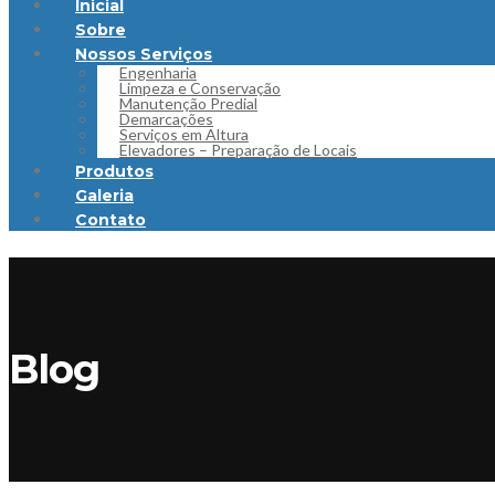
Inicial
Sobre
Nossos Serviços
Engenharia
Limpeza e Conservação
Manutenção Predial
Demarcações
Serviços em Altura
Elevadores – Preparação de Locais
Produtos
Galeria
Contato
Blog