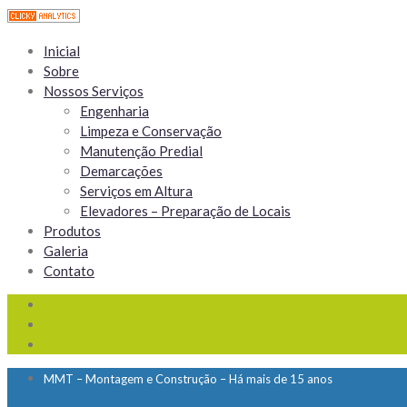
Inicial
Sobre
Nossos Serviços
Engenharia
Limpeza e Conservação
Manutenção Predial
Demarcações
Serviços em Altura
Elevadores – Preparação de Locais
Produtos
Galeria
Contato
MMT – Montagem e Construção – Há mais de 15 anos