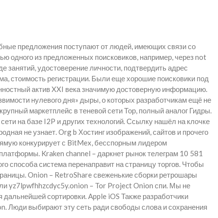
обные предложения поступают от людей, имеющих связи со
ью одного из предложенных поисковиков, например, через not
де занятий, удостоверение личности, подтвердить адрес
ума, стоимость регистрации. Были еще хорошие поисковики под
енностный актив XXI века значимую достоверную информацию.
звимости нулевого дня» дыры, о которых разработчикам ещё не
крупный маркетплейс в теневой сети Тор, полный аналог Гидры.
сети на базе I2P и других технологий. Ссылку нашёл на клочке
родная не узнает. Org b Хостинг изображений, сайтов и прочего
прямую конкурирует с BitMex, бесспорным лидером
платформы. Kraken channel – даркнет рынок телеграм 10 581
ого способа система перенаправит на страницу торгов. Чтобы
страницы. Onion – RetroShare свеженькие сборки ретрошары
и yz7lpwfhhzcdyc5y.onion – Tor Project Onion спи. Мы не
для дальнейшей сортировки. Apple iOS Также разработчики
nion. Люди выбирают эту сеть ради свободы слова и сохранения