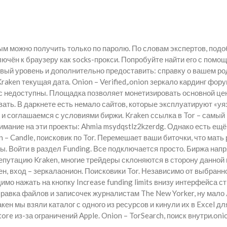
ым можно получить только по паролю. По словам экспертов, под
чён к браузеру как socks-прокси. Попробуйте найти его с помощ
овый уровень и дополнительно предоставить: справку о вашем ро
aken текущая дата. Onion – Verified,.onion зеркало кардинг фор
час недоступны. Площадка позволяет монетизировать основной ц
ть. В даркнете есть немало сайтов, которые эксплуатируют «уя
и соглашаемся с условиями биржи. Kraken ссылка в Tor – самый 
ание на эти проекты: Ahmia msydqstlz2kzerdg. Однако есть ещё 
 – Candle, поисковик по Tor. Перемешает ваши биточки, что мать 
мы. Войти в раздел Funding. Все подключается просто. Биржа на
путацию Kraken, многие трейдеры склоняются в сторону данной 
н, вход – зеркалаонион. Поисковики Tor. Независимо от выбранн
имо нажать на кнопку Increase funding limits внизу интерфейса 
равка файлов и записочек журналистам The New Yorker, ну мало л
кен мы взяли каталог с одного из ресурсов и кинули их в Excel 
ore из-за ограничений Apple. Onion – TorSearch, поиск внутри.o