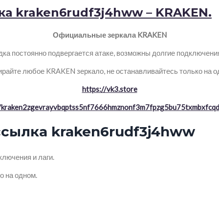
а kraken6rudf3j4hww – KRAKEN.
Официальные зеркала KRAKEN
ка постоянно подвергается атаке, возможны долгие подключения 
райте любое KRAKEN зеркало, не останавливайтесь только на о
https://vk3.store
//kraken2zgevrayvbqptss5nf7666hmznonf3m7fpzg5bu75txmbxfcqd
сылка kraken6rudf3j4hww
лючения и лаги.
о на одном.