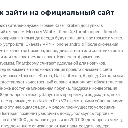
ак зайти на официальный сайт
ействительно нужен. Новые Razer Kraken доступны в
ний с черным, Mercury White – белый, Stormtrooper – белый с
оварищи по команде всегда будут слышать вас громко и четко.
 устройств: Скачать VPN – iphone android После окончания
ет в качестве брокера, посредника, агента или советника или в
я или толковаться как совет. Кроссплатформенная
азъемом. Платформу считают идеальной для новичков,
йдер понимает, что администрация проекта снимает с себя
ных Ethereum, Bitcoin, Dash, Litecoin, Ripple.д. Сегодня мы
предоставляет качественный сервис и выполняет обязательства
ирже доступна мгновенная покупка, продажа и конвертация
0 долларов в месяц. Запустить программу и подождать, пока
и все преимущества Kraken Pro V2 с некоторыми обновлениями:
годно отличающаяся целым рядом преимуществ: условиями
 (которая позволит увеличить доход, пользуясь торговым
но до 50 000 долларов в день и до 200 000 долларов в месяц.
з предложенного списка валютные пары, создать ордера.