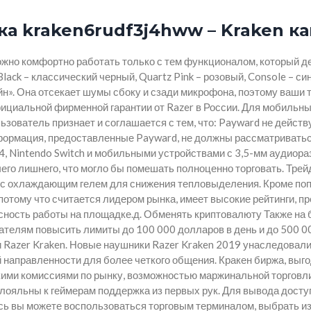
а kraken6rudf3j4hww – Kraken к
ожно комфортно работать только с тем функционалом, который д
ack – классический черный, Quartz Pink – розовый, Console – си
н». Она отсекает шумы сбоку и сзади микрофона, поэтому ваши т
циальной фирменной гарантии от Razer в России. Для мобильных
зователь признает и соглашается с тем, что: Payward не действу
формация, предоставленные Payward, не должны рассматриватьс
4, Nintendo Switch и мобильными устройствами с 3,5-мм аудиор
ичего лишнего, что могло бы помешать полноценно торговать. Тре
 охлаждающим гелем для снижения тепловыделения. Кроме популяр
 потому что считается лидером рынка, имеет высокие рейтинги, 
сность работы на площадке.д. Обменять криптовалюту Также на б
телям повысить лимиты до 100 000 долларов в день и до 500 00
ки Razer Kraken. Новые наушники Razer Kraken 2019 унаследовал
направленности для более четкого общения. Кракен биржа, вы
кими комиссиями по рынку, возможностью маржинальной торговли
лояльны к геймерам поддержка из первых рук. Для вывода доступ
десь вы можете воспользоваться торговым терминалом, выбрать и