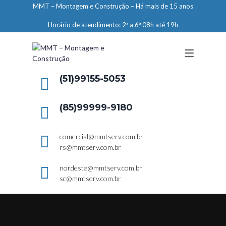
MMT – Montagem e Construção – Há mais de 15 anos
ENGENHARIA
Horário de atendimento: 2ª a 6ª 08h até 19h
LIMPEZA E CONSERVAÇÃO
MANUTENÇÃO PREDIAL
DEMARCAÇÕES
(51)99155-5053
SERVIÇOS EM ALTURA
(85)99999-9180
ELEVADORES – PREPARAÇÃO DE
LOCAIS
comercial@mmtserv.com.br
rs@mmtserv.com.br
nordeste@mmtserv.com.br
sc@mmtserv.com.br