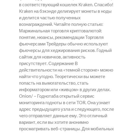
в соответствующий кошелек Kraken. Спасибо!
Kraken на бэкэнде делигирует монеты в ноды
и делится частью полученных
вознаграждений. Читайте полную статью:
Маржинальная торговля криптовалютой:
понятие, нюансы, рекомендации Торговля
фьючерсами Трейдеры обычно используют
фьючерсы для хеджирования рисков. Годный
сайтик для новичков, активность
присутствует. Содержание В
действительности на «темной стороне» можно
найти что угодно. Теоретически вы можете
попасть на вымогательство, стать
информатором или «живцом» в других делах.
Onion/ – Годнотаба открытый сервис
мониторинга годноты в сети TOR. Она узнает
адрес предыдущего узла и следующего, после
чего отправляет данные ему. Это отличный
вариант, если вы хотите анонимно
просматривать веб-страницы. Для мобильных