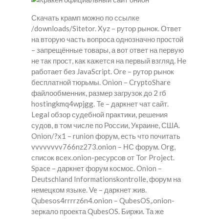
Скачать крамп можно по ссылке
/downloads/Sitetor. Xyz – рутор рынок. Ответ
на вторую часть вопроса однозначно простой
– запрещённые товары, а вот ответ на первую
не так прост, как кажется на первый взгляд. Не
работает без JavaScript. Ore – рутор рынок
бесплатной тюрьмы. Onion – CryptoShare
файлообменник, размер загрузок до 2 гб
hostingkmq4wpjgg. Te – даркнет чат сайт.
Legal обзор судебной практики, решения
судов, в том числе по России, Украине, США.
Onion/?x1 – runion форум, есть что почитать
vvvvvvvv766nz273.onion – НС форум. Org,
список всех.onion-ресурсов от Tor Project.
Space – даркнет форум космос. Onion –
Deutschland Informationskontrolle, форум на
немецком языке. Ve – даркнет жив.
Qubesos4rrrrz6n4.onion – QubesOS,.onion-
зеркало проекта QubesOS. Биржи. Та же