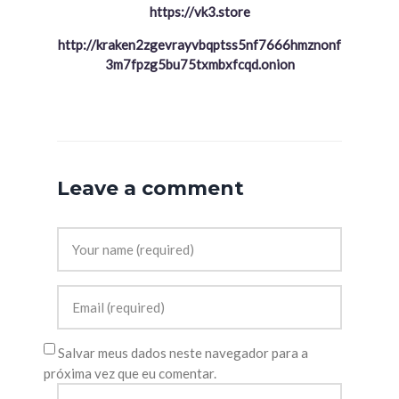
https://vk3.store
http://kraken2zgevrayvbqptss5nf7666hmznonf
3m7fpzg5bu75txmbxfcqd.onion
Leave a comment
Salvar meus dados neste navegador para a
próxima vez que eu comentar.