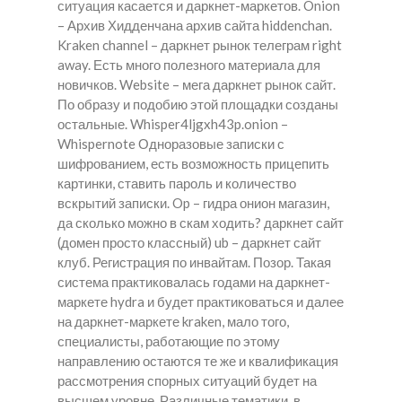
ситуация касается и даркнет-маркетов. Onion
– Архив Хидденчана архив сайта hiddenchan.
Kraken channel – даркнет рынок телеграм right
away. Есть много полезного материала для
новичков. Website – мега даркнет рынок сайт.
По образу и подобию этой площадки созданы
остальные. Whisper4ljgxh43p.onion –
Whispernote Одноразовые записки с
шифрованием, есть возможность прицепить
картинки, ставить пароль и количество
вскрытий записки. Op – гидра онион магазин,
да сколько можно в скам ходить? даркнет сайт
(домен просто классный) ub – даркнет сайт
клуб. Регистрация по инвайтам. Позор. Такая
система практиковалась годами на даркнет-
маркете hydra и будет практиковаться и далее
на даркнет-маркете kraken, мало того,
специалисты, работающие по этому
направлению остаются те же и квалификация
рассмотрения спорных ситуаций будет на
высшем уровне. Различные тематики, в