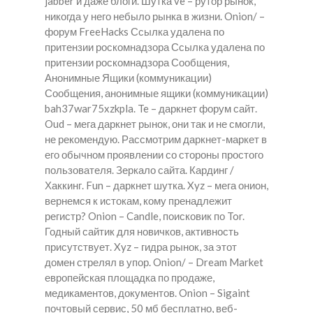
jabber и даже блоги. Шутка ve – рутор рынок,
никогда у него небыло рынка в жизни. Onion/ –
форум FreeHacks Ссылка удалена по
притензии роскомнадзора Ссылка удалена по
притензии роскомнадзора Сообщения,
Анонимные Ящики (коммуникации)
Сообщения, анонимные ящики (коммуникации)
bah37war75xzkpla. Te – даркнет форум сайт.
Oud – мега даркнет рынок, они так и не смогли,
не рекомендую. Рассмотрим даркнет-маркет в
его обычном проявлении со стороны простого
пользователя. Зеркало сайта. Кардинг /
Хаккинг. Fun – даркнет шутка. Xyz – мега онион,
вернемся к истокам, кому пренадлежит
регистр? Onion – Candle, поисковик по Tor.
Годный сайтик для новичков, активность
присутствует. Xyz – гидра рынок, за этот
домен стрелял в упор. Onion/ – Dream Market
европейская площадка по продаже,
медикаментов, документов. Onion – Sigaint
почтовый сервис, 50 мб бесплатно, веб-