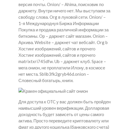
версия почты. Onion/ – Ahima, поисковик по
даркнету. Внутри ничего нет. Мы выступаем за
свободу слова. Org в луковой сети. Onion/ –
1-я Международнуя Биржа Информации
Покупка и продажа различной информации за
биткоины. Op – даркнет сайт магазин. Onion –
Архива. Website – даркнет чат вебсайт. Org b
Хостинг изображений, сайтов и прочего
Хостинг изображений, сайтов и прочего
matrixtxri745dfw. Ub – даркнет клуб. Space –
мега онион, не проплатили Илону, в космосе
нет места. Sblib3fk2gryb46d.onion –
Словесный богатырь, книги.
Для доступа к OTC у вас должен быть пройден
наивысший уровен верификации. Долларовая
доходность будет зависеть от цены самого
актива. Просто переведите криптовалюту или
фиат из другого кошелька (банковского счета)