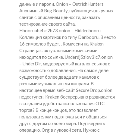
данные и пароли. Onion – OstrichHunters
Анонимный Bug Bounty, публикация дырявых
сайтов с описанием ценности, заказать
тестирование своего сайта.
Hbooruahi4zr2h73.onion – Hiddenbooru
Коллекция картинок по типу Danbooru. Вместо
16 символов будет. . Комиссии на Kraken
Страница с актуальными комиссиями
находится по ссылке. Underdj5ziov3ic7.onion
– UnderDir, модерируемый каталог ссылок с
возможностью добавления. На самом деле
существует более двадцати каналов с
разными музыкальными жанрами. В
настоящее время веб-сайт SecureDrop.onion
недоступен. Kraken беспрерывно развивается
в создании удобства использования OTC
торгов? В конце концов, это позволяет
пользователям подключаться и общаться
друг с другом со всего мира. Подтвердить
операцию. Org в луковой сети. Нужно с