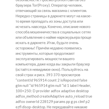
браузера Tor(Proxy). Оператор человек,
отвечающий за связь магазина с клиентом.
Нередко страницы в даркнете могут на какое-
то время пропадать из зоны доступа или
исчезать навсегда. Конечно, описание нового
способа мошенничества в социальных сетях
или объявление о найме наркокурьера проще
искать в даркнете. Итак, будьте очень
осторожны! Причём недавно появились
инструменты, которые продолжают
эксплуатировать мощности вашего
компьютера, даже когда вы закрыли браузер
(остаётся невидимое окно). Пользуйтесь на
свой страх и риск. 393 370 просмотров
“contentId 965914 count 2 isReposted false
gtm null “id 965914 gtm null “id 1 label Header,
100×250: D provider adfox adaptive desktop
adfox_method createAdaptive auto_reload true
adfox ownerId 228129 params pp g ps clmf p2
ezfl disop-desktop. Не передавайте никакие