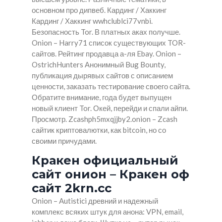
основном про дипвеб. Кардинг / Хаккинг
Кардинг / Хаккинг wwhclublci77vnbi.
Безопасность Tor. В платных аках получше.
Onion – Harry71 список существующих TOR-
сайтов. Рейтинг продавца а-ля Ebay. Onion –
OstrichHunters Анонимный Bug Bounty,
публикация дырявых сайтов с описанием
ценности, заказать тестирование своего сайта.
Обратите внимание, года будет выпущен
новый клиент Tor. Окей, перейди и спали айпи.
Просмотр. Zcashph5mxqjjby2.onion – Zcash
сайтик криптовалютки, как bitcoin, но со
своими причудами.
Кракен официальный
сайт онион – Кракен оф
сайт 2krn.cc
Onion – Autistici древний и надежный
комплекс всяких штук для анона: VPN, email,