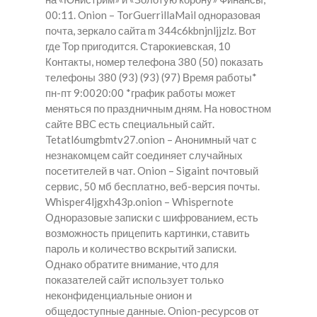
00:11. Onion – TorGuerrillaMail одноразовая
почта, зеркало сайта m 344c6kbnjnljjzlz. Вот
где Тор пригодится. Старокиевская, 10
Контакты, номер телефона 380 (50) показать
телефоны 380 (93) (93) (97) Время работы*
пн-пт 9:0020:00 *график работы может
меняться по праздничным дням. На новостном
сайте BBC есть специальный сайт.
Tetatl6umgbmtv27.onion – Анонимный чат с
незнакомцем сайт соединяет случайных
посетителей в чат. Onion – Sigaint почтовый
сервис, 50 мб бесплатно, веб-версия почты.
Whisper4ljgxh43p.onion – Whispernote
Одноразовые записки с шифрованием, есть
возможность прицепить картинки, ставить
пароль и количество вскрытий записки.
Однако обратите внимание, что для
показателей сайт использует только
неконфиденциальные онион и
общедоступные данные. Onion-ресурсов от