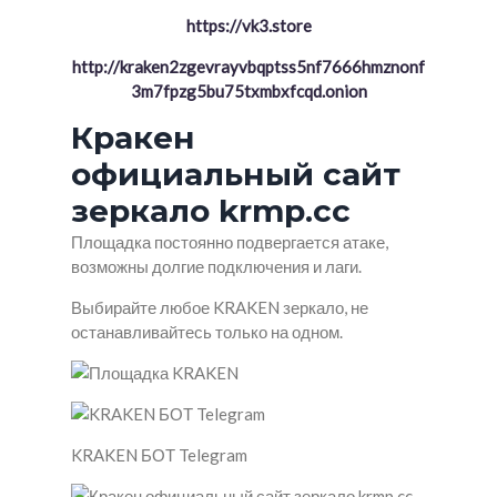
https://vk3.store
http://kraken2zgevrayvbqptss5nf7666hmznonf
3m7fpzg5bu75txmbxfcqd.onion
Кракен
официальный сайт
зеркало krmp.cc
Площадка постоянно подвергается атаке,
возможны долгие подключения и лаги.
Выбирайте любое KRAKEN зеркало, не
останавливайтесь только на одном.
KRAKEN БОТ Telegram