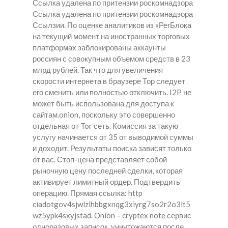
Ссылка удалена по притензии роскомнадзора
Ссылка удалена по притензии роскомнадзора
Ссылзии. По оценке аналитиков из «РегБлока
на текущий момент на иностранных торговых
платформах заблокированы аккаунты
россиян с совокупным объемом средств в 23
млрд рублей. Так что для увеличения
скорости интернета в браузере Тор следует
его сменить или полностью отключить. I2P не
может быть использована для доступа к
сайтам.onion, поскольку это совершенно
отдельная от Tor сеть. Комиссия за такую
услугу начинается от 35 от выводимой суммы
и доходит. Результаты поиска зависят только
от вас. Стоп-цена представляет собой
рыночную цену последней сделки, которая
активирует лимитный ордер. Подтвердить
операцию. Прямая ссылка: http
ciadotgov4sjwlzihbbgxnqg3xiyrg7so2r2o3lt5
wz5ypk4sxyjstad. Onion – cryptex note сервис
одноразовых записок, уничтожаются после