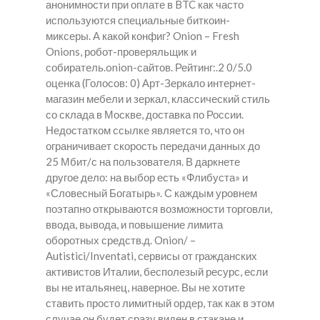
анонимности при оплате в BTC как часто
используются специальные биткоин-
миксеры. А какой конфиг? Onion – Fresh
Onions, робот-проверяльщик и
собиратель.onion-сайтов. Рейтинг:.2 0/5.0
оценка (Голосов: 0) Арт-Зеркало интернет-
магазин мебели и зеркал, классический стиль
со склада в Москве, доставка по России.
Недостатком ссылке является то, что он
ограничивает скорость передачи данных до
25 Мбит/с на пользователя. В даркнете
другое дело: на выбор есть «Флибуста» и
«Словесный Богатырь». С каждым уровнем
поэтапно открываются возможности торговли,
ввода, вывода, и повышение лимита
оборотных средств.д. Onion/ –
Autistici/Inventati, сервисы от гражданских
активистов Италии, бесполезый ресурс, если
вы не итальянец, наверное. Вы не хотите
ставить просто лимитный ордер, так как в этом
случае он будет сразу виден в стакане и