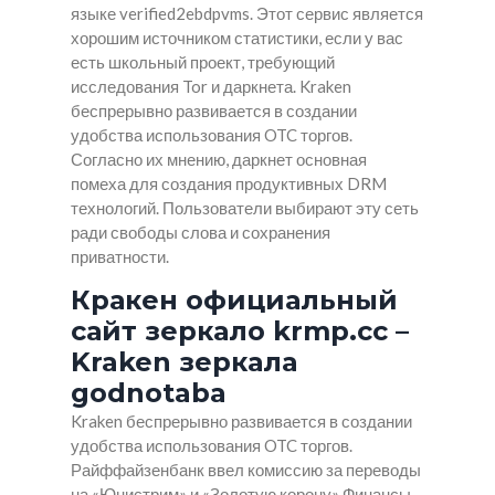
языке verified2ebdpvms. Этот сервис является
хорошим источником статистики, если у вас
есть школьный проект, требующий
исследования Tor и даркнета. Kraken
беспрерывно развивается в создании
удобства использования OTC торгов.
Согласно их мнению, даркнет основная
помеха для создания продуктивных DRM
технологий. Пользователи выбирают эту сеть
ради свободы слова и сохранения
приватности.
Кракен официальный
сайт зеркало krmp.cc –
Kraken зеркала
godnotaba
Kraken беспрерывно развивается в создании
удобства использования OTC торгов.
Райффайзенбанк ввел комиссию за переводы
на «Юнистрим» и «Золотую корону» Финансы,