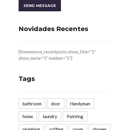
Novidades Recentes
[thememove_recentposts show_title=”1″
show_meta=”1″ number=”5″]
Tags
bathroom
door
Handyman
home
laundry
Painting
plumbing
roffing
room
shower