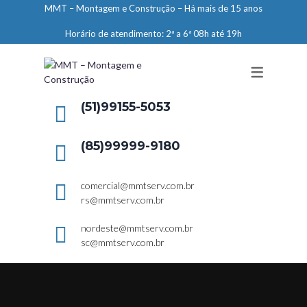
MMT – Montagem e Construção – Há mais de 15 anos
ENGENHARIA
Horário de atendimento: 2ª a 6ª 08h até 19h
LIMPEZA E CONSERVAÇÃO
MANUTENÇÃO PREDIAL
DEMARCAÇÕES
(51)99155-5053
SERVIÇOS EM ALTURA
(85)99999-9180
ELEVADORES – PREPARAÇÃO DE
LOCAIS
comercial@mmtserv.com.br
rs@mmtserv.com.br
nordeste@mmtserv.com.br
sc@mmtserv.com.br