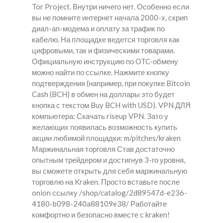
Tor Project. Внутри ничего нет. Особенно если
вы не помните интернет начала 2000-х, скрип
диал-ап-модема и оплату за трафик по
кабелю. На площадке ведется торговля как
цифровыми, так и физическими товарами.
Официальную инструкцию по OTC-обмену
можно найти по ссылке. Нажмите кнопку
подтверждения (например, при покупке Bitcoin
Cash (BCH) в обмен на доллары это будет
кнопка с текстом Buy BCH with USD). VPN ДЛЯ
компьютера: Скачать riseup VPN. Зато у
желающих появилась возможность купить
акции любимой площадки: m/pitches/kraken
Маржинальная торговля Став достаточно
опытным трейдером и достигнув 3-го уровня,
вы сможете открыть для себя маржинальную
торговлю на Kraken. Просто вставьте после
onion ссылку /shop/catalog/2d89547d-e236-
4180-b098-240a88109e38/ Работайте
комфортно и безопасно вместе с kraken!