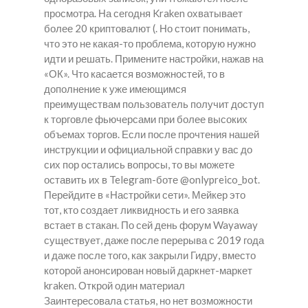
просмотра. На сегодня Kraken охватывает
более 20 криптовалют (. Но стоит понимать,
что это не какая-то проблема, которую нужно
идти и решать. Примените настройки, нажав на
«ОК». Что касается возможностей, то в
дополнение к уже имеющимся
преимуществам пользователь получит доступ
к торговле фьючерсами при более высоких
объемах торгов. Если после прочтения нашей
инструкции и официальной справки у вас до
сих пор остались вопросы, то вы можете
оставить их в Telegram-боте @onlypreico_bot.
Перейдите в «Настройки сети». Мейкер это
тот, кто создает ликвидность и его заявка
встает в стакан. По сей день форум Wayaway
существует, даже после перерыва с 2019 года
и даже после того, как закрыли Гидру, вместо
которой анонсирован новый даркнет-маркет
kraken. Открой один материал
Заинтересовала статья, но нет возможности